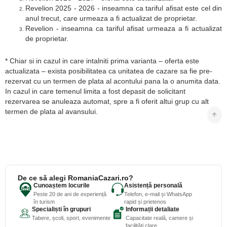
Revelion 2025 - 2026 - inseamna ca tariful afisat este cel din
anul trecut, care urmeaza a fi actualizat de proprietar.
Revelion - inseamna ca tariful afisat urmeaza a fi actualizat
de proprietar.
* Chiar si in cazul in care intalniti prima varianta – oferta este
actualizata – exista posibilitatea ca unitatea de cazare sa fie pre-
rezervat cu un termen de plata al acontului pana la o anumita data.
In cazul in care temenul limita a fost depasit de solicitant
rezervarea se anuleaza automat, spre a fi oferit altui grup cu alt
termen de plata al avansului.
De ce să alegi RomaniaCazari.ro?
Cunoaștem locurile
Asistență personală
Peste 20 de ani de experiență
Telefon, e-mail și WhatsApp
în turism
rapid și prietenos
Specialiști în grupuri
Informații detaliate
Tabere, școli, sport, evenimente
Capacitate reală, camere și
facilități clare