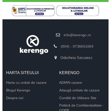
info@kerengo.ro
(004) - 0736651069
Odorheiu Secuiesc
HARTA SITEULUI
KERENGO
Harta cu unitati de cazare
ADMIN cazare
Blogul Kerengo
Adaugă unitate de cazare
Despre noi
Conditii de Utilizare Site
Politică de Confidențialitate -
GDPR