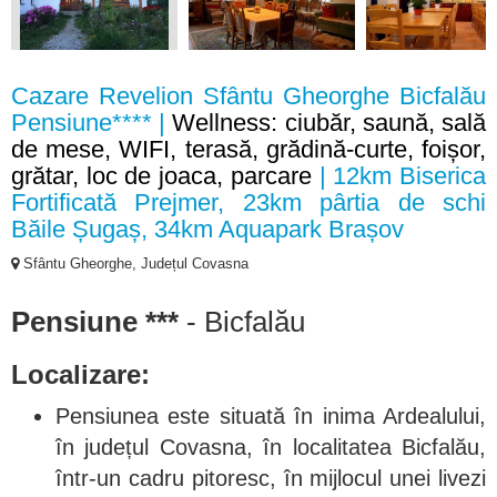
Cazare Revelion Sfântu Gheorghe Bicfalău
Pensiune**** |
Wellness: ciubăr, saună, sală
de mese, WIFI, terasă, grădină-curte, foișor,
grătar, loc de joaca, parcare
| 12km Biserica
Fortificată Prejmer, 23km pârtia de schi
Băile Șugaș, 34km Aquapark Brașov
Sfântu Gheorghe, Județul Covasna
Pensiune ***
- Bicfalău
Localizare:
Pensiunea este situată în inima Ardealului,
în județul Covasna, în localitatea Bicfalău,
într-un cadru pitoresc, în mijlocul unei livezi