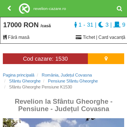
revelion-cazare.ro
17000 RON
1 - 31
|
3
|
9
/casă
Fără masă
Tichet | Card vacanță
Cod cazare: 1530
Pagina principală
România, Județul Covasna
Sfântu Gheorghe
Pensiune Sfântu Gheorghe
Sfântu Gheorghe Pensiune K1530
Revelion la Sfântu Gheorghe -
Pensiune - Județul Covasna