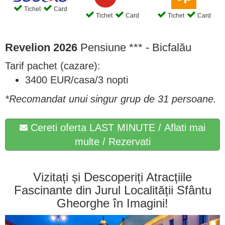
Tichet
Card
Tichet
Card
Tichet
Card
Revelion 2026
Pensiune *** - Bicfalău
Tarif pachet (cazare):
3400 EUR/casa/3 nopti
*Recomandat unui singur grup de 31 persoane.
Cereti oferta LAST MINUTE / Aflati mai
multe / Rezervati
Vizitați și Descoperiți Atracțiile
Fascinante din Jurul Localității Sfântu
Gheorghe în Imagini!