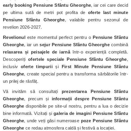
early booking Pensiune Sfântu Gheorghe
, iar cei care decid
pe ultima sută de metri pot profita de
oferte last minute
Pensiune Sfântu Gheorghe
, valabile pentru sezonul de
revelion 2026-2027.
Revelionul
este momentul perfect pentru o
Pensiune Sfântu
Gheorghe
, iar un
sejur Pensiune Sfântu Gheorghe
combină
relaxarea și peisajele de iarnă
într-o experiență completă.
Descoperiți
ofertele speciale Pensiune Sfântu Gheorghe
,
inclusiv
oferte timpurii
și
First Minute Pensiune Sfântu
Gheorghe
, create special pentru a transforma sărbătorile într-
un prilej de răsfăț.
Vă invităm să consultați
prezentarea Pensiune Sfântu
Gheorghe
, precum și
informații despre Pensiune Sfântu
Gheorghe
disponibile pe site-ul nostru, pentru a lua o decizie
bine informată. Vizitați și
galeria de imagini Pensiune Sfântu
Gheorghe
, unde veți găsi numeroase
poze Pensiune Sfântu
Gheorghe
ce redau atmosfera caldă și festivă a locației.