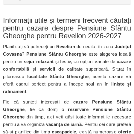
Informații utile și termeni frecvent căutați
pentru cazare despre Pensiune Sfântu
Gheorghe pentru Revelion 2026-2027
Planificați să petreceți un
Revelion
de neuitat în zona
Județul
Covasna
?
Pensiune Sfântu Gheorghe
este alegerea ideală
pentru un
sejur relaxant
și festiv, cu opțiuni variate de
cazare
confortabilă
și
servicii de calitate
superioară. Situat în
pitoreasca
localitate Sfântu Gheorghe
, acesta cazare vă
oferă cadrul perfect pentru a începe noul an în
liniște și
rafinament
.
Fie că sunteți interesați de
cazare Pensiune Sfântu
Gheorghe
, fie că doriți o
rezervare Pensiune Sfântu
Gheorghe
din timp, aici veți găsi toate informațiile necesare
pentru a vă organiza
vacanța de iarnă
. Pentru cei care preferă
să-și planifice din timp
escapadele
, există numeroase
oferte