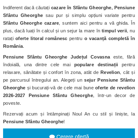
Indiferent dacă căutați
cazare în Sfântu Gheorghe, Pensiune
Sfântu Gheorghe
sau pur și simplu opțiuni variate pentru
Sfântu Gheorghe cazare
, suntem aici pentru a vă ghida. În
plus, dacă luați în calcul și un sejur la mare în
timpul verii
, nu
ratați
oferte litoral românesc
pentru
o vacanță completă în
România
.
Pensiune Sfântu Gheorghe
Județul Covasna
este, fără
îndoială, una dintre cele mai
populare destinații
pentru
relaxare, sănătate și confort în zona, atât de
Revelion
, cât și
pe parcursul întregului an. Alegeți un
sejur Pensiune Sfântu
Gheorghe
și bucurați-vă de cele mai bune
oferte de revelion
2026-2027 Pensiune Sfântu Gheorghe
, într-un decor de
poveste.
Rezervați acum și întâmpinați Noul An cu stil și liniște, la
Pensiune Sfântu Gheorghe
!
Cerere ofertă