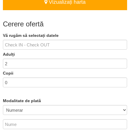
Vizualizați harta
Cerere ofertă
Vă rugăm să selectați datele
Adulți
Copii
Modalitate de plată