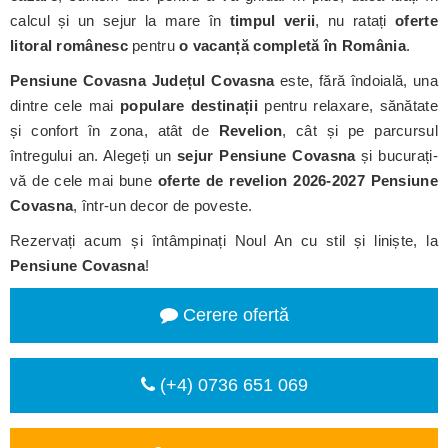
calcul și un sejur la mare în
timpul verii
, nu ratați
oferte
litoral românesc
pentru
o vacanță completă în România
.
Pensiune Covasna
Județul Covasna
este, fără îndoială, una
dintre cele mai
populare destinații
pentru relaxare, sănătate
și confort în zona, atât de
Revelion
, cât și pe parcursul
întregului an. Alegeți un
sejur Pensiune Covasna
și bucurați-
vă de cele mai bune
oferte de revelion 2026-2027 Pensiune
Covasna
, într-un decor de poveste.
Rezervați acum și întâmpinați Noul An cu stil și liniște, la
Pensiune Covasna
!
Cerere ofertă
(+4) 0736 651 069