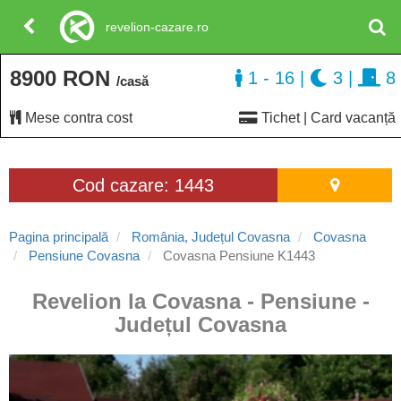
revelion-cazare.ro
8900 RON
1 - 16
|
3
|
8
/casă
Mese contra cost
Tichet | Card vacanță
Cod cazare: 1443
Pagina principală
România, Județul Covasna
Covasna
Pensiune Covasna
Covasna Pensiune K1443
Revelion la Covasna - Pensiune -
Județul Covasna