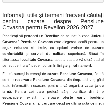
Informații utile și termeni frecvent căutați
pentru cazare despre Pensiune
Covasna pentru Revelion 2026-2027
Planificați să petreceți un
Revelion
de neuitat în zona
Județul
Covasna
?
Pensiune Covasna
este alegerea ideală pentru un
sejur relaxant
și festiv, cu opțiuni variate de
cazare
confortabilă
și
servicii de calitate
superioară. Situat în
pitoreasca
localitate Covasna
, acesta cazare vă oferă cadrul
perfect pentru a începe noul an în
liniște și rafinament
.
Fie că sunteți interesați de
cazare Pensiune Covasna
, fie că
doriți o
rezervare Pensiune Covasna
din timp, aici veți găsi
toate informațiile necesare pentru a vă organiza
vacanța de
iarnă
. Pentru cei care preferă să-și planifice din timp
escapadele
, există numeroase
oferte early booking
Pensiune Covasna
, iar cei care decid pe ultima sută de metri