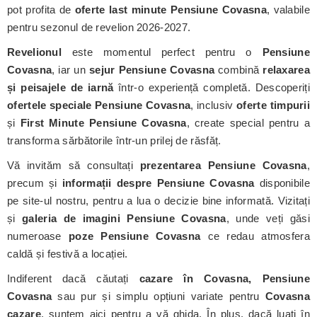
pot profita de
oferte last minute Pensiune Covasna
, valabile
pentru sezonul de revelion 2026-2027.
Revelionul
este momentul perfect pentru o
Pensiune
Covasna
, iar un
sejur Pensiune Covasna
combină
relaxarea
și peisajele de iarnă
într-o experiență completă. Descoperiți
ofertele speciale Pensiune Covasna
, inclusiv
oferte timpurii
și
First Minute Pensiune Covasna
, create special pentru a
transforma sărbătorile într-un prilej de răsfăț.
Vă invităm să consultați
prezentarea Pensiune Covasna
,
precum și
informații despre Pensiune Covasna
disponibile
pe site-ul nostru, pentru a lua o decizie bine informată. Vizitați
și
galeria de imagini Pensiune Covasna
, unde veți găsi
numeroase
poze Pensiune Covasna
ce redau atmosfera
caldă și festivă a locației.
Indiferent dacă căutați
cazare în Covasna, Pensiune
Covasna
sau pur și simplu opțiuni variate pentru
Covasna
cazare
, suntem aici pentru a vă ghida. În plus, dacă luați în