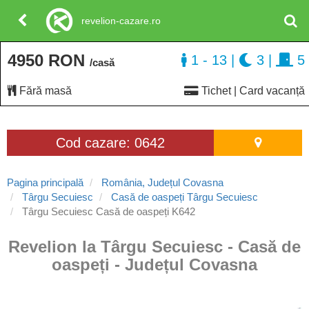
revelion-cazare.ro
4950 RON
1 - 13
|
3
|
5
/casă
Fără masă
Tichet | Card vacanță
Cod cazare: 0642
Pagina principală
România, Județul Covasna
Târgu Secuiesc
Casă de oaspeți Târgu Secuiesc
Târgu Secuiesc Casă de oaspeți K642
Revelion la Târgu Secuiesc - Casă de
oaspeți - Județul Covasna