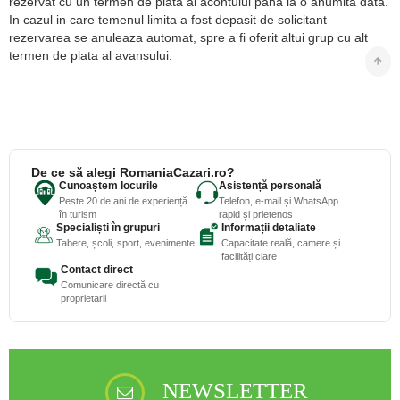
rezervat cu un termen de plata al acontului pana la o anumita data.
In cazul in care temenul limita a fost depasit de solicitant
rezervarea se anuleaza automat, spre a fi oferit altui grup cu alt
termen de plata al avansului.
De ce să alegi RomaniaCazari.ro?
Cunoaștem locurile
Asistență personală
Peste 20 de ani de experiență
Telefon, e-mail și WhatsApp
în turism
rapid și prietenos
Specialiști în grupuri
Informații detaliate
Tabere, școli, sport, evenimente
Capacitate reală, camere și
facilități clare
Contact direct
Comunicare directă cu
proprietarii
NEWSLETTER