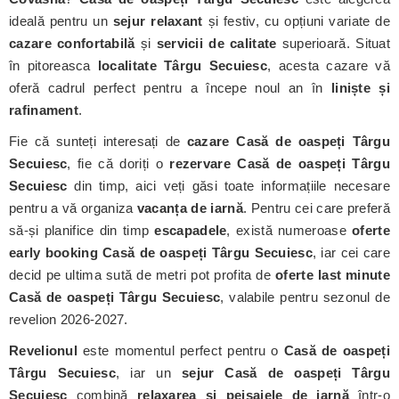
ideală pentru un
sejur relaxant
și festiv, cu opțiuni variate de
cazare confortabilă
și
servicii de calitate
superioară. Situat
în pitoreasca
localitate Târgu Secuiesc
, acesta cazare vă
oferă cadrul perfect pentru a începe noul an în
liniște și
rafinament
.
Fie că sunteți interesați de
cazare Casă de oaspeți Târgu
Secuiesc
, fie că doriți o
rezervare Casă de oaspeți Târgu
Secuiesc
din timp, aici veți găsi toate informațiile necesare
pentru a vă organiza
vacanța de iarnă
. Pentru cei care preferă
să-și planifice din timp
escapadele
, există numeroase
oferte
early booking Casă de oaspeți Târgu Secuiesc
, iar cei care
decid pe ultima sută de metri pot profita de
oferte last minute
Casă de oaspeți Târgu Secuiesc
, valabile pentru sezonul de
revelion 2026-2027.
Revelionul
este momentul perfect pentru o
Casă de oaspeți
Târgu Secuiesc
, iar un
sejur Casă de oaspeți Târgu
Secuiesc
combină
relaxarea și peisajele de iarnă
într-o