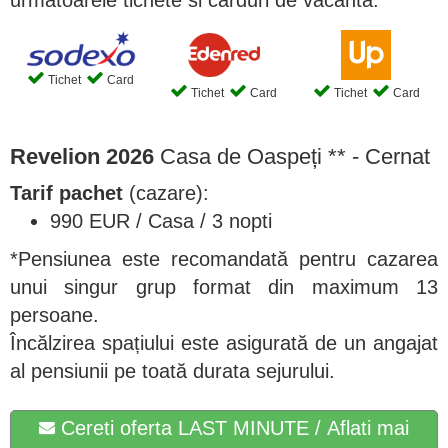
urmatoarele tichete si carduri de vacanta:
Tichet
Card
Tichet
Card
Tichet
Card
Revelion 2026
Casa de Oaspeți ** - Cernat
Tarif pachet
(cazare):
990 EUR / Casa / 3 nopti
*Pensiunea este recomandată pentru cazarea
unui singur grup format din maximum 13
persoane.
Încălzirea spațiului este asigurată de un angajat
al pensiunii pe toată durata sejurului.
Cereti oferta LAST MINUTE / Aflati mai