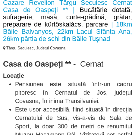
Cazare Revelion Târgu Secuiesc Cernat
Casa de Oaspeți ** |
Bucătărie dotată,
sufragerie, masă, curte-grădină, grătar,
preparare de kürtőskalács, parcare
| 18km
Băile Balvanyos, 22km Lacul Sfânta Ana,
26km pârtia de schi din Băile Tușnad
Târgu Secuiesc, Județul Covasna
Casa de Oaspeți **
- Cernat
Locație
Pensiunea este situată într-un cadru
pitoresc în Cernatul de Jos, județul
Covasna, în inima Transilvaniei.
Este ușor accesibilă, fiind situată în direcția
Cernatului de Sus, vis-a-vis de Sala de
Sport, la doar 300 de metri de renumitul
Muzeu Haszmann Pál. Vizitatorii pot astfel