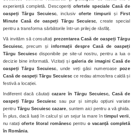
experiență completă. Descoperiți
ofertele speciale Casă de
oaspeți Târgu Secuiesc
, inclusiv
oferte timpurii
și
First
Minute Casă de oaspeți Târgu Secuiesc
, create special
pentru a transforma sărbătorile într-un prilej de răsfăț.
Vă invităm să consultați
prezentarea Casă de oaspeți Târgu
Secuiesc
, precum și
informații despre Casă de oaspeți
Târgu Secuiesc
disponibile pe site-ul nostru, pentru a lua o
decizie bine informată. Vizitați și
galeria de imagini Casă de
oaspeți Târgu Secuiesc
, unde veți găsi numeroase
poze
Casă de oaspeți Târgu Secuiesc
ce redau atmosfera caldă și
festivă a locației.
Indiferent dacă căutați
cazare în Târgu Secuiesc, Casă de
oaspeți Târgu Secuiesc
sau pur și simplu opțiuni variate
pentru
Târgu Secuiesc cazare
, suntem aici pentru a vă ghida.
În plus, dacă luați în calcul și un sejur la mare în
timpul verii
,
nu ratați
oferte litoral românesc
pentru
o vacanță completă
în România
.