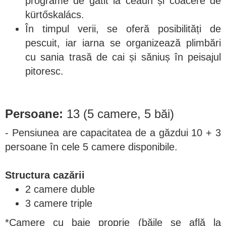
programe de gătit la ceaun și coacere de
kürtőskalács.
În timpul verii, se oferă posibilități de
pescuit, iar iarna se organizează plimbări
cu sania trasă de cai și săniuș în peisajul
pitoresc.
Persoane:
13 (5 camere, 5 băi)
- Pensiunea are capacitatea de a găzdui 10 + 3
persoane în cele 5 camere disponibile.
Structura cazării
2 camere duble
3 camere triple
*Camere cu baie proprie (băile se află la