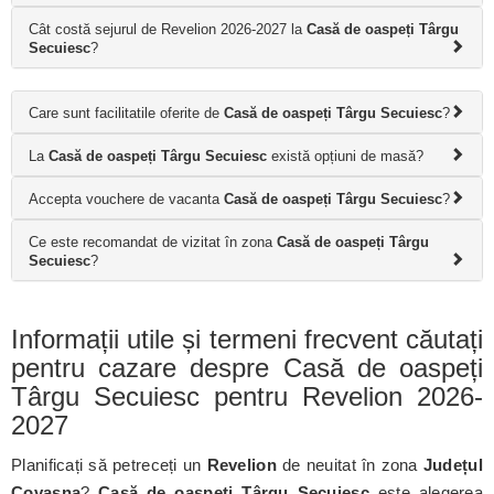
Cât costă sejurul de Revelion 2026-2027 la
Casă de oaspeți Târgu
Secuiesc
?
Care sunt facilitatile oferite de
Casă de oaspeți Târgu Secuiesc
?
La
Casă de oaspeți Târgu Secuiesc
există opțiuni de masă?
Accepta vouchere de vacanta
Casă de oaspeți Târgu Secuiesc
?
Ce este recomandat de vizitat în zona
Casă de oaspeți Târgu
Secuiesc
?
Informații utile și termeni frecvent căutați
pentru cazare despre Casă de oaspeți
Târgu Secuiesc pentru Revelion 2026-
2027
Planificați să petreceți un
Revelion
de neuitat în zona
Județul
Covasna
?
Casă de oaspeți Târgu Secuiesc
este alegerea