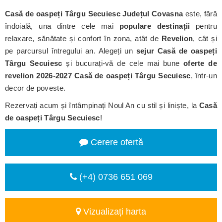
Casă de oaspeți Târgu Secuiesc
Județul Covasna
este, fără
îndoială, una dintre cele mai
populare destinații
pentru
relaxare, sănătate și confort în zona, atât de
Revelion
, cât și
pe parcursul întregului an. Alegeți un
sejur Casă de oaspeți
Târgu Secuiesc
și bucurați-vă de cele mai bune
oferte de
revelion 2026-2027 Casă de oaspeți Târgu Secuiesc
, într-un
decor de poveste.
Rezervați acum și întâmpinați Noul An cu stil și liniște, la
Casă
de oaspeți Târgu Secuiesc
!
Cerere ofertă
(+4) 0736 651 069
Vizualizați harta