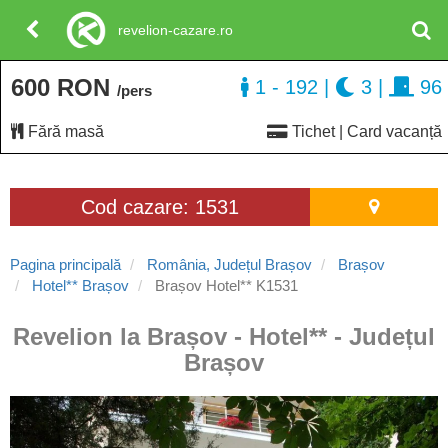
revelion-cazare.ro
600 RON
1 - 192
|
3
|
96
/pers
Fără masă
Tichet | Card vacanță
Cod cazare: 1531
Pagina principală
România, Județul Brașov
Brașov
Hotel** Brașov
Brașov Hotel** K1531
Revelion la Brașov - Hotel** - Județul
Brașov