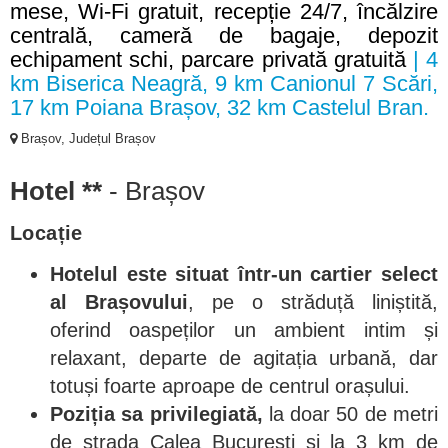
mese, Wi-Fi gratuit, recepție 24/7, încălzire
centrală, cameră de bagaje, depozit
echipament schi, parcare privată gratuită
| 4
km Biserica Neagră, 9 km Canionul 7 Scări,
17 km Poiana Brașov, 32 km Castelul Bran.
Brașov, Județul Brașov
Hotel **
- Brașov
Locație
Hotelul este situat într-un cartier select
al Brașovului
, pe o străduță liniștită,
oferind oaspeților un ambient intim și
relaxant, departe de agitația urbană, dar
totuși foarte aproape de centrul orașului.
Poziția sa privilegiată,
la doar 50 de metri
de strada Calea București și la 3 km de