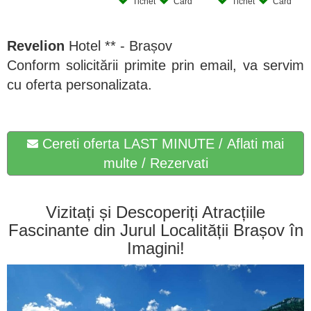
Tichet
Card
Tichet
Card
Revelion
Hotel ** - Brașov
Conform solicitării primite prin email, va servim
cu oferta personalizata.
Cereti oferta LAST MINUTE / Aflati mai
multe / Rezervati
Vizitați și Descoperiți Atracțiile
Fascinante din Jurul Localității Brașov în
Imagini!