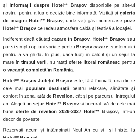
și
informații despre Hotel** Brașov
disponibile pe site-ul
nostru, pentru a lua o decizie bine informată. Vizitați și
galeria
de imagini Hotel** Brașov
, unde veți găsi numeroase
poze
Hotel** Brașov
ce redau atmosfera caldă și festivă a locației.
Indiferent dacă căutați
cazare în Brașov, Hotel** Brașov
sau
pur și simplu opțiuni variate pentru
Brașov cazare
, suntem aici
pentru a vă ghida. În plus, dacă luați în calcul și un sejur la
mare în
timpul verii
, nu ratați
oferte litoral românesc
pentru
o vacanță completă în România
.
Hotel** Brașov
Județul Brașov
este, fără îndoială, una dintre
cele mai
populare destinații
pentru relaxare, sănătate și
confort în zona, atât de
Revelion
, cât și pe parcursul întregului
an. Alegeți un
sejur Hotel** Brașov
și bucurați-vă de cele mai
bune
oferte de revelion 2026-2027 Hotel** Brașov
, într-un
decor de poveste.
Rezervați acum și întâmpinați Noul An cu stil și liniște, la
Hotel** Brașov
!