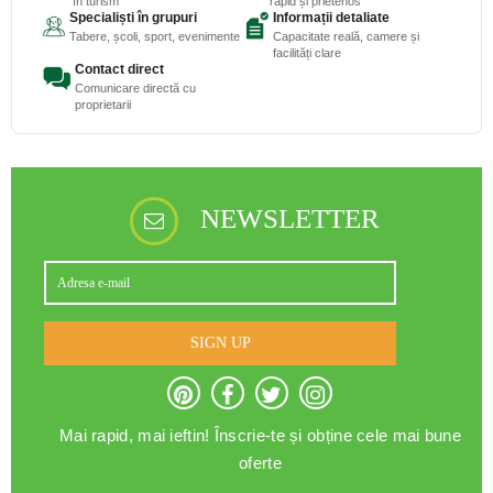
în turism
rapid și prietenos
Specialiști în grupuri
Informații detaliate
Tabere, școli, sport, evenimente
Capacitate reală, camere și
facilități clare
Contact direct
Comunicare directă cu
proprietarii
NEWSLETTER
SIGN UP
Mai rapid, mai ieftin! Înscrie-te și obține cele mai bune
oferte