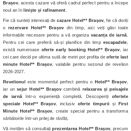
Brașov
, acesta cazare vă oferă cadrul perfect pentru a începe
noul an în
liniște și rafinament
.
Fie că sunteți interesați de
cazare Hotel** Brașov
, fie că doriți
o
rezervare Hotel** Brașov
din timp, aici veți găsi toate
informațiile necesare pentru a vă organiza
vacanța de iarnă
.
Pentru cei care preferă să-și planifice din timp
escapadele
,
există numeroase
oferte early booking Hotel** Brașov
, iar
cei care decid pe ultima sută de metri pot profita de
oferte last
minute Hotel** Brașov
, valabile pentru sezonul de revelion
2026-2027.
Revelionul
este momentul perfect pentru o
Hotel** Brașov
,
iar un
sejur Hotel** Brașov
combină
relaxarea și peisajele
de iarnă
într-o experiență completă. Descoperiți
ofertele
speciale Hotel** Brașov
, inclusiv
oferte timpurii
și
First
Minute Hotel** Brașov
, create special pentru a transforma
sărbătorile într-un prilej de răsfăț.
Vă invităm să consultați
prezentarea Hotel** Brașov
, precum