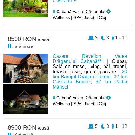
Cascada B
Cabană Valea Drăganului
Wellness | SPA, Județul Cluj
3
3
1 - 11
8500 RON
/casă
Fără masă
Cazare Revelion Valea
Drăganului Cabană*** |
Ciubar,
Sală de mese, living, băi proprii,
terasă, foișor, grătar, parcare
| 20
km Barajul Drăgan-Floroiu, 32 km
Cascada Boiului, 62 km Pârtia
Mărișel
Cabană Valea Drăganului
Wellness | SPA, Județul Cluj
5
3
1 - 12
8900 RON
/casă
Fără masă