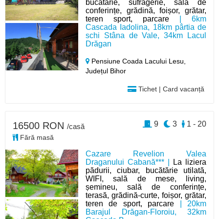
bucătărie, sufragerie, sală de
conferințe, grădină, foișor, grătar,
teren sport, parcare
| 6km
Cascada Iadolina, 18km pârtia de
schi Stâna de Vale, 34km Lacul
Drăgan
Pensiune Coada Lacului Lesu,
Județul Bihor
Tichet | Card vacanță
9
3
1 - 20
16500 RON
/casă
Fără masă
Cazare Revelion Valea
Draganului Cabană*** |
La liziera
pădurii, ciubar, bucătărie utilată,
WIFI, sală de mese, living,
șemineu, sală de conferințe,
terasă, grădină-curte, foișor, grătar,
teren de sport, parcare
| 20km
Barajul Drăgan-Floroiu, 32km