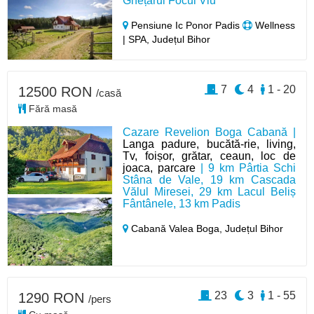
Ghețarul Focul Viu
Pensiune Ic Ponor Padis
Wellness
| SPA, Județul Bihor
7
4
1 - 20
12500 RON
/casă
Fără masă
Cazare Revelion Boga Cabană |
Langa padure, bucătă-rie, living,
Tv, foișor, grătar, ceaun, loc de
joaca, parcare
| 9 km Pârtia Schi
Stâna de Vale, 19 km Cascada
Vălul Miresei, 29 km Lacul Beliș
Fântânele, 13 km Padis
Cabană Valea Boga,
Județul Bihor
23
3
1 - 55
1290 RON
/pers