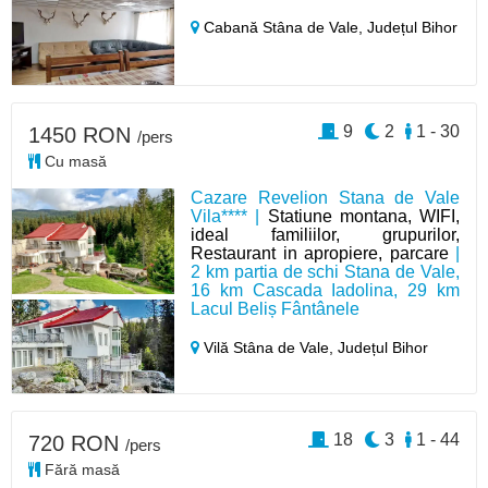
Cabană Stâna de Vale,
Județul Bihor
9
2
1 - 30
1450 RON
/pers
Cu masă
Cazare Revelion Stana de Vale
Vila**** |
Statiune montana, WIFI,
ideal familiilor, grupurilor,
Restaurant in apropiere, parcare
|
2 km partia de schi Stana de Vale,
16 km Cascada Iadolina, 29 km
Lacul Beliș Fântânele
Vilă Stâna de Vale,
Județul Bihor
18
3
1 - 44
720 RON
/pers
Fără masă