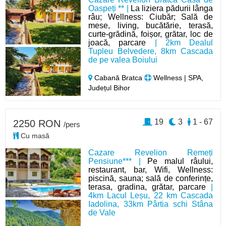
Oaspeți ** |
La liziera pădurii lânga
râu; Wellness: Ciubăr; Sală de
mese, living, bucătărie, terasă,
curte-grădină, foișor, grătar, loc de
joacă, parcare
| 2km Dealul
Tupleu Belvedere, 8km Cascada
de pe valea Boiului
Cabană Bratca
Wellness | SPA,
Județul Bihor
19
3
1 - 67
2250 RON
/pers
Cu masă
Cazare Revelion Remeți
Pensiune*** |
Pe malul râului,
restaurant, bar, Wifi, Wellness:
piscină, sauna; sală de conferințe,
terasa, gradina, grătar, parcare
|
4km Lacul Leșu, 22 km Cascada
Iadolina, 33km Pârtia schi Stâna
de Vale