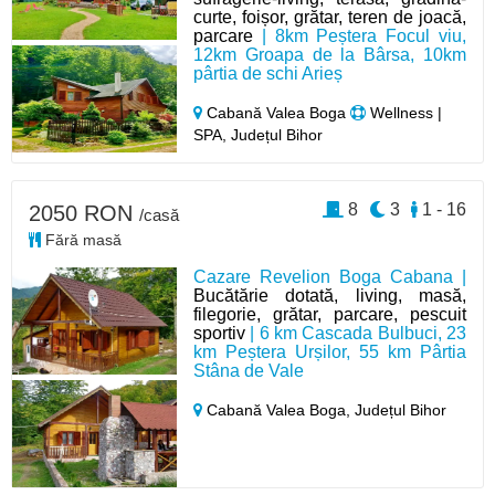
curte, foișor, grătar, teren de joacă,
parcare
| 8km Peștera Focul viu,
12km Groapa de la Bârsa, 10km
pârtia de schi Arieș
Cabană Valea Boga
Wellness |
SPA, Județul Bihor
8
3
1 - 16
2050 RON
/casă
Fără masă
Cazare Revelion Boga Cabana |
Bucătărie dotată, living, masă,
filegorie, grătar, parcare, pescuit
sportiv
| 6 km Cascada Bulbuci, 23
km Peștera Urșilor, 55 km Pârtia
Stâna de Vale
Cabană Valea Boga,
Județul Bihor