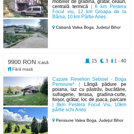
mobilier de grădină, grătar, ceaun,
centrală termică
| 8 km Peștera
Focul viu, 12 km Groapa de la
Bârsa, 10 km Pârtie Arieș
Cabană Valea Boga,
Județul Bihor
15
3
1 - 40
9900 RON
/casă
Fără masă
Cazare Revelion Sebisel - Boga
Pensiune* |
Lângă pădure pe
poiana, iaz cu păstrăv, bucătărie,
sufragerie, terasa, gradina-curte,
foișor, grătar, loc de joaca, parcare
| 8km Peștera Focul Viu, 10km
pârtie schi Arieș
Pensiune Valea Boga,
Județul Bihor