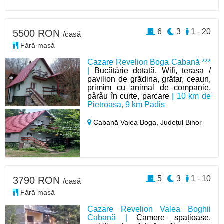
6
3
1 - 20
5500 RON
/casă
Fără masă
Cazare Revelion Boga Cabană ***
|
Bucătărie dotată, Wifi, terasa /
pavilion de grădina, grătar, ceaun,
primim cu animal de companie,
pârâu în curte, parcare
| 10 km de
Pietroasa, 9 km Padis
Cabană Valea Boga,
Județul Bihor
5
3
1 - 10
3790 RON
/casă
Fără masă
Cazare Revelion Valea Boghii
Cabană |
Camere spațioase,