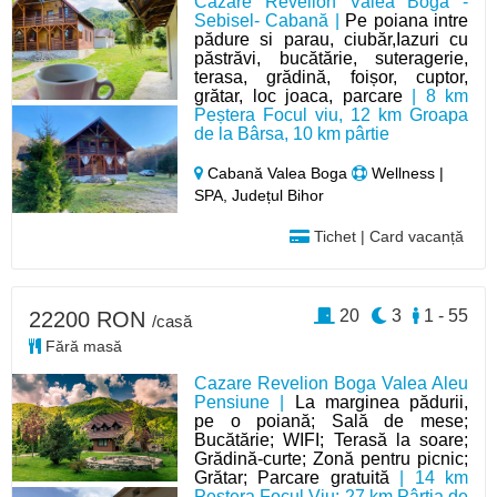
Cazare Revelion Valea Boga -
Sebisel- Cabană |
Pe poiana intre
pădure si parau, ciubăr,Iazuri cu
păstrăvi, bucătărie, suteragerie,
terasa, grădină, foișor, cuptor,
grătar, loc joaca, parcare
| 8 km
Peștera Focul viu, 12 km Groapa
de la Bârsa, 10 km pârtie
Cabană Valea Boga
Wellness |
SPA, Județul Bihor
Tichet | Card vacanță
20
3
1 - 55
22200 RON
/casă
Fără masă
Cazare Revelion Boga Valea Aleu
Pensiune |
La marginea pădurii,
pe o poiană; Sală de mese;
Bucătărie; WIFI; Terasă la soare;
Grădină-curte; Zonă pentru picnic;
Grătar; Parcare gratuită
| 14 km
Peștera Focul Viu; 27 km Pârtia de