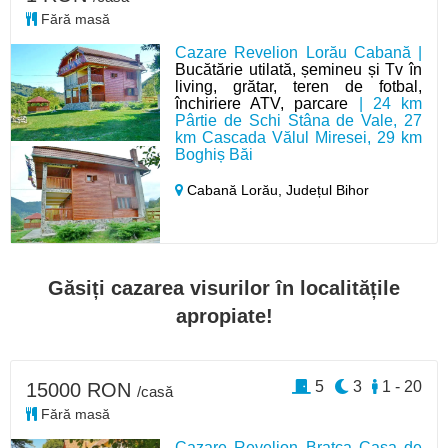
Fără masă
Cazare Revelion Lorău Cabană |
Bucătărie utilată, șemineu și Tv în
living, grătar, teren de fotbal,
închiriere ATV, parcare
| 24 km
Pârtie de Schi Stâna de Vale, 27
km Cascada Vălul Miresei, 29 km
Boghiș Băi
Cabană Lorău,
Județul Bihor
Găsiți cazarea visurilor în localitățile
apropiate!
5
3
1 - 20
15000 RON
/casă
Fără masă
Cazare Revelion Bratca Casa de