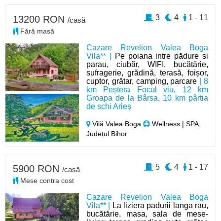
3
4
1 - 11
13200 RON
/casă
Fără masă
Cazare Revelion Valea Boga
Vila** |
Pe poiana intre pădure si
parau, ciubăr, WIFI, bucătărie,
sufragerie, grădină, terasă, foișor,
cuptor, grătar, camping, parcare
| 8
km Peștera Focul viu, 12 km
Groapa de la Bârsa, 10 km pârtia
de schi Arieș
Vilă Valea Boga
Wellness | SPA,
Județul Bihor
5
4
1 - 17
5900 RON
/casă
Mese contra cost
Cazare Revelion Valea Boga
Vila** |
La liziera padurii langa rau,
bucătărie, masa, sala de mese-