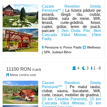
Cazare Revelion Smida
Pensiune** |
La liziera pădurii pe
poiană, lângă râu, ciubăr,
bucătărie, sala de mese, Wifi,
terasă, curte-grădină, foișor,
cuptor, grătar, teren de joacă,
parcare
| 2km Doda Pilii, 8km
Cascada Vălul Miresei, 15km
Padiș
Pensiune Ic Ponor Padis
Wellness
| SPA, Județul Bihor
4
3
1 - 8
11100 RON
/casă
Mese contra cost
Cazare Revelion Smida
Pensiune*** |
Pe malul raului,
ciubar, sauna, bucatarie, Wifi,
curte, ceaun, mobilier de gradina
|
10 km Cetatiile Ponorului, 15 km
Cascada Vălul Miresei, 15 km