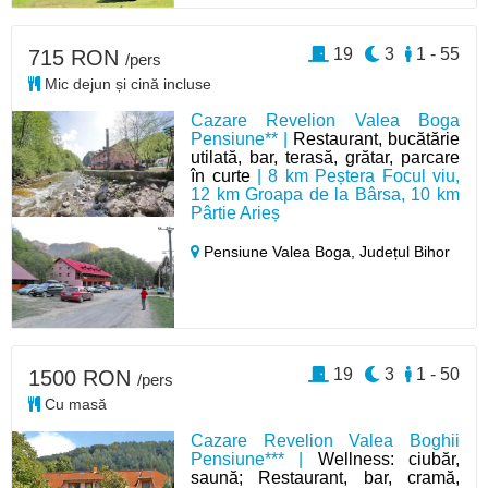
19
3
1 - 55
715 RON
/pers
Mic dejun și cină incluse
Cazare Revelion Valea Boga
Pensiune** |
Restaurant, bucătărie
utilată, bar, terasă, grătar, parcare
în curte
| 8 km Peștera Focul viu,
12 km Groapa de la Bârsa, 10 km
Pârtie Arieș
Pensiune Valea Boga,
Județul Bihor
19
3
1 - 50
1500 RON
/pers
Cu masă
Cazare Revelion Valea Boghii
Pensiune*** |
Wellness: ciubăr,
saună; Restaurant, bar, cramă,