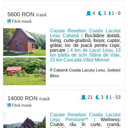
4
3
1 - 8
5600 RON
/casă
Fără masă
Cazare Revelion Coada Lacului
Leșu Cabană |
Bucătărie dotată,
living, curte-gradină, foișor, cuptor,
grătar, loc de joacă pentru copii,
parcare
| 4 km de Lacul Leșu, 13
km pârtia de schi Stâna de Vale,
22 km Cascada Vălul Miresei
Cabană Coada Lacului Lesu,
Județul
Bihor
21
3
1 - 53
14000 RON
/casă
Fără masă
Cazare Revelion Coada Lacului
Leșu Pensiune** |
Wellness:
Ciubăr, râu în curte, cramă,