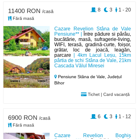
8
3
1 - 20
11400 RON
/casă
Fără masă
Cazare Revelion Stâna de Vale
Pensiune** |
Între pădure si pârâu,
bucătărie, masă, sufragerie-living,
WIFI, terasă, gradină-curte, foișor,
grătar, loc de joacă, leagăn,
parcare
| 4km Lacul Leșu, 15km
pârtia de schi Stâna de Vale, 21km
Cascada Vălul Miresei
Pensiune Stâna de Vale,
Județul
Bihor
Tichet | Card vacanță
6
3
1 - 12
6900 RON
/casă
Fără masă
Cazare Revelion Boghiș