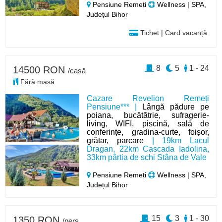
Pensiune Remeți
Wellness | SPA,
Județul Bihor
Tichet | Card vacanță
8
5
1 - 24
14500 RON
/casă
Fără masă
Cazare Revelion Remeți
Pensiune*** |
Lângă pădure pe
poiana, bucătătrie, sufragerie-
living, WIFI, piscină, sală de
conferințe, gradina-curte, foișor,
grătar, parcare
| 19km Lacul
Dragan, 22km Cascada Iadolina,
33km pârtia de schi Stâna de Vale
Pensiune Remeți
Wellness | SPA,
Județul Bihor
15
3
1 - 30
1350 RON
/pers