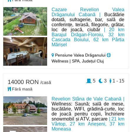
Cazare Revelion Valea
Drăganului Cabană |
Bucătărie
dotată, sufragerie, bar, sală de
conferințe, terasă, filegorie, grătar,
loc de joacă, ciubăr
| 20 km
Barajul Drăgan-Floroiu, 32 km
Cascada Boiului, 62 km Pârtia
Mărișel
Pensiune Valea Drăganului
Wellness | SPA, Județul Cluj
5
3
1 - 15
14000 RON
/casă
Fără masă
Revelion Stâna de Vale Cabană |
Wellness: Saună; sală de mese,
bucătărie, WIFI, grădină-curte, loc
de joacă pentru copii, închiriere
snowmobil și ATV, parcare
| 21 km
Vârtop, 27 km Arieșeni, 37 km
Moneasa