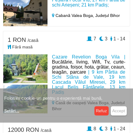
schi Arieșeni; 21 km Padiș;
Cabană Valea Boga,
Județul Bihor
7
3
1 - 14
1 RON
/casă
Fără masă
Cazare Revelion Boga Vila |
Bucătărie, living, Wifi, Tv, curte-
gradina, foișor, hota, grătar, ceaun,
leagăn, parcare
| 9 km Pârtia de
Schi Stâna de Vale, 19 km
Cascada Vălul Miresei, 29 km
Lacul Beliș Fântânele, 13 km
Padiș
Folosim cookie-uri pentru o experiență mai bună.
Casă de oaspeți Valea Boga,
Județul
Bihor
Setări
...
Refuz
Accept
8
3
1 - 24
12000 RON
/casă