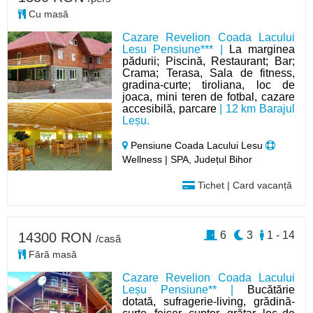
Cu masă
Cazare Revelion Coada Lacului
Lesu Pensiune*** |
La marginea
pădurii; Piscină, Restaurant; Bar;
Crama; Terasa, Sala de fitness,
gradina-curte; tiroliana, loc de
joaca, mini teren de fotbal, cazare
accesibilă, parcare
| 12 km Barajul
Leșu.
Pensiune Coada Lacului Lesu
Wellness | SPA, Județul Bihor
Tichet | Card vacanță
6
3
1 - 14
14300 RON
/casă
Fără masă
Cazare Revelion Coada Lacului
Leșu Pensiune** |
Bucătărie
dotată, sufragerie-living, grădină-