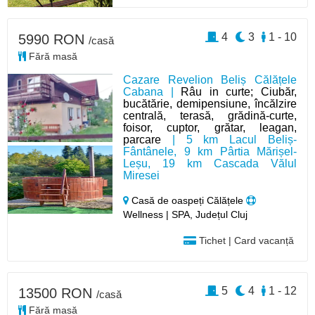
4
3
1 - 10
5990 RON
/casă
Fără masă
Cazare Revelion Beliș Călățele
Cabana |
Râu in curte; Ciubăr,
bucătărie, demipensiune, încălzire
centrală, terasă, grădină-curte,
foisor, cuptor, grătar, leagan,
parcare
| 5 km Lacul Beliș-
Fântânele, 9 km Pârtia Mărișel-
Leșu, 19 km Cascada Vălul
Miresei
Casă de oaspeți Călățele
Wellness | SPA, Județul Cluj
Tichet | Card vacanță
5
4
1 - 12
13500 RON
/casă
Fără masă