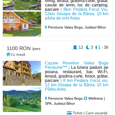
living, terasa, gradina-curte, grătar,
casute de lemn, loc de camping,
parcare
| 8km Peștera Focul Viu,
12km Groapa de la Bârsa, 10 km
pârtia de schi Arieș
Pensiune Valea Boga,
Județul Bihor
12
3
1 - 36
1100 RON
/pers
Cu masă
Cazare Revelion Valea Boga
Pensiune*** |
La liziera padurii pe
poiana, restaurant, bar, Wi-Fi,
terasă, gradina-curte, foisor, grătar,
parcare
| 8 km Peștera Focul viu,
12 km Groapa de la Bârsa, 10 km
Pârtia Arieș
Pensiune Valea Boga
Wellness |
SPA, Județul Bihor
Tichet | Card vacanță