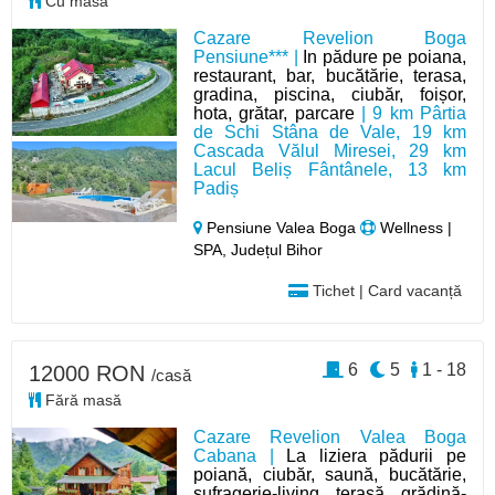
Cu masă
Cazare Revelion Boga
Pensiune*** |
In pădure pe poiana,
restaurant, bar, bucătărie, terasa,
gradina, piscina, ciubăr, foișor,
hota, grătar, parcare
| 9 km Pârtia
de Schi Stâna de Vale, 19 km
Cascada Vălul Miresei, 29 km
Lacul Beliș Fântânele, 13 km
Padiș
Pensiune Valea Boga
Wellness |
SPA, Județul Bihor
Tichet | Card vacanță
6
5
1 - 18
12000 RON
/casă
Fără masă
Cazare Revelion Valea Boga
Cabana |
La liziera pădurii pe
poiană, ciubăr, saună, bucătărie,
sufragerie-living, terasă, grădină-