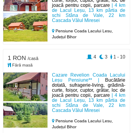
curte, foișor, cuptor, grătar, loc de
joacă pentru copii, parcare
| 4 km
de Lacul Leșu, 13 km pârtia de
schi Stâna de Vale, 22 km
Cascada Vălul Miresei
Pensiune Coada Lacului Lesu,
Județul Bihor
4
3
1 - 10
1 RON
/casă
Fără masă
Cazare Revelion Coada Lacului
Leșu Pensiune** |
Bucătărie
dotată, sufragerie-living, grădină-
curte, foișor, cuptor, grătar, loc de
joacă pentru copii, parcare
| 4 km
de Lacul Leșu, 13 km pârtia de
schi Stâna de Vale, 22 km
Cascada Vălul Miresei
Pensiune Coada Lacului Lesu,
Județul Bihor