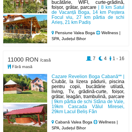
bucătărie, WIFI, curte-grădină,
foișor, grătar, parcare
| 8 km Satul
de Vacanță Boga, 14 km Peștera
Focul viu, 27 km pârtia de schi
Arieș, 21 km Padiș
Pensiune Valea Boga
Wellness |
SPA, Județul Bihor
7
4
1 - 16
11000 RON
/casă
Fără masă
Cazare Revelion Boga Cabană** |
Ciubăr, la lizera pădurii, piscina
pentru copii, bucătărie utilată,
living, Tv, grădină-curte, foișor,
grătar, leagăn, trambulină, parcare
| 9km pârtia de schi Stâna de Vale,
19km Cascada Vălul Miresei,
29km Lacul Beliș Fân
Cabană Valea Boga
Wellness |
SPA, Județul Bihor