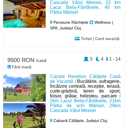
Cascada Vălul Miresei, 22 km
Lacul Beliș-Fântânele, 40 km
Pârtia Mărișel
Pensiune Răchițele
Wellness |
SPA, Județul Cluj
Tichet | Card vacanță
5
4
1 - 14
9500 RON
/casă
Fără masă
Cazare Revelion Călățele Casă
de Vacanță |
Bucătărie, sufragerie,
încălzire centrală, recepție, terasă,
curte-grădină, teren de sport,
foișor, grătar, heleșteu, parcare
|
2km Lacul Beliș-Fântânele, 21km
Pârtia de schi Mărișel, 29km
Cascada Vălul Miresei
Cabană Călățele,
Județul Cluj