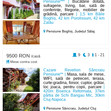
Pensiune*** |
Bucătărie dotată,
sufragerie, living, bar, sală de
conferințe, filegorie, mobilier de
grădină, parcare
| 1,5 km Băile
Boghiș, 42 km Porolissum, 42 km
Zalău
Pensiune Boghiș,
Județul Sălaj
9
3
1 - 21
9500 RON
/casă
Mese contra cost
Cazare Revelion Sâncraiu
Pensiune** |
Masa, sala de mese,
WIFI, sală de petreceri, terasa,
curte-gradina, foisor, cuptor, grătar,
loc joaca, pentru copii, parcare
|
420m Biserica Reformata, 37km
pârtia de Schi Bangau Mic, 30km
Cluj-Napoca
Pensiune Sâncraiu,
Județul Cluj