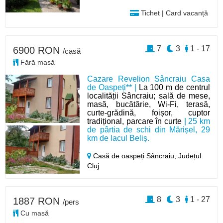
Tichet | Card vacanță
7
3
1 - 17
6900 RON
/casă
Fără masă
Cazare Revelion Sâncraiu Casa
de Oaspeți** |
La 100 m de centrul
localității Sâncraiu; sală de mese,
masă, bucătărie, Wi-Fi, terasă,
curte-grădină, foișor, cuptor
tradițional, parcare în curte
| 25 km
de pârtia de schi din Mărișel, 29
km de lacul Beliș.
Casă de oaspeți Sâncraiu,
Județul
Cluj
8
3
1 - 27
1887 RON
/pers
Cu masă