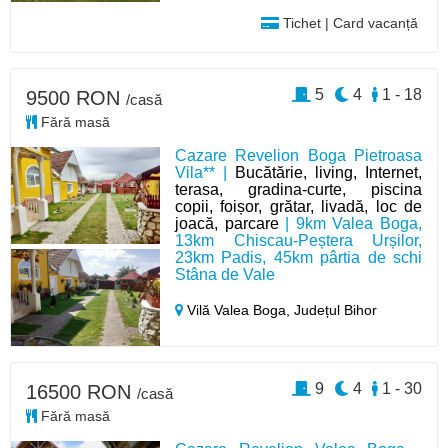
Tichet | Card vacanță
5
4
1 - 18
9500 RON
/casă
Fără masă
Cazare Revelion Boga Pietroasa
Vila** |
Bucătărie, living, Internet,
terasa, gradina-curte, piscina
copii, foișor, grătar, livadă, loc de
joacă, parcare
| 9km Valea Boga,
13km Chiscau-Peștera Urșilor,
23km Padis, 45km pârtia de schi
Stâna de Vale
Vilă Valea Boga,
Județul Bihor
9
4
1 - 30
16500 RON
/casă
Fără masă