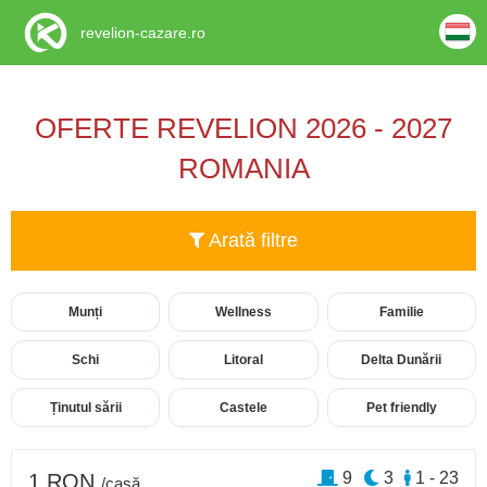
revelion-cazare.ro
OFERTE REVELION 2026 - 2027
ROMANIA
Arată filtre
Munți
Wellness
Familie
Schi
Litoral
Delta Dunării
Ținutul sării
Castele
Pet friendly
9
3
1 - 23
1 RON
/casă