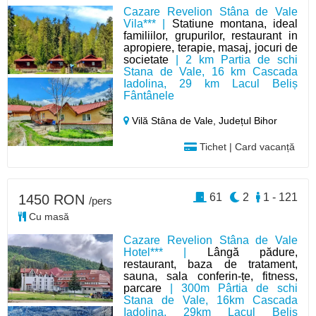
Cazare Revelion Stâna de Vale
Vila*** |
Statiune montana, ideal
familiilor, grupurilor, restaurant in
apropiere, terapie, masaj, jocuri de
societate
| 2 km Partia de schi
Stana de Vale, 16 km Cascada
Iadolina, 29 km Lacul Beliș
Fântânele
Vilă Stâna de Vale,
Județul Bihor
Tichet | Card vacanță
61
2
1 - 121
1450 RON
/pers
Cu masă
Cazare Revelion Stâna de Vale
Hotel*** |
Lângă pădure,
restaurant, baza de tratament,
sauna, sala conferin-țe, fitness,
parcare
| 300m Pârtia de schi
Stana de Vale, 16km Cascada
Iadolina, 29km Lacul Beliș