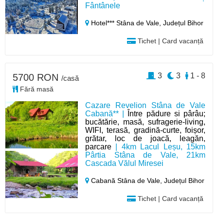
Fântânele
Hotel*** Stâna de Vale,
Județul Bihor
Tichet | Card vacanță
3
3
1 - 8
5700 RON
/casă
Fără masă
Cazare Revelion Stâna de Vale
Cabană** |
Între pădure si pârâu;
bucătărie, masă, sufragerie-living,
WIFI, terasă, gradină-curte, foișor,
grătar, loc de joacă, leagăn,
parcare
| 4km Lacul Leșu, 15km
Pârtia Stâna de Vale, 21km
Cascada Vălul Miresei
Cabană Stâna de Vale,
Județul Bihor
Tichet | Card vacanță