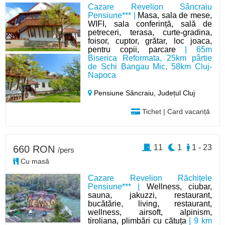
Cazare Revelion Sâncraiu
Pensiune*** |
Masa, sala de mese,
WIFI, sala conferință, sală de
petreceri, terasa, curte-gradina,
foisor, cuptor, grătar, loc joaca,
pentru copii, parcare
| 65m
Biserica Reformata, 25km pârtie
de Schi Bangau Mic, 58km Cluj-
Napoca
Pensiune Sâncraiu,
Județul Cluj
Tichet | Card vacanță
11
1
1 - 23
660 RON
/pers
Cu masă
Cazare Revelion Răchițele
Pensiune*** |
Wellness, ciubar,
sauna, jakuzzi, restaurant,
bucătărie, living, restaurant,
wellness, airsoft, alpinism,
tiroliana, plimbări cu cătuța
| 9 km