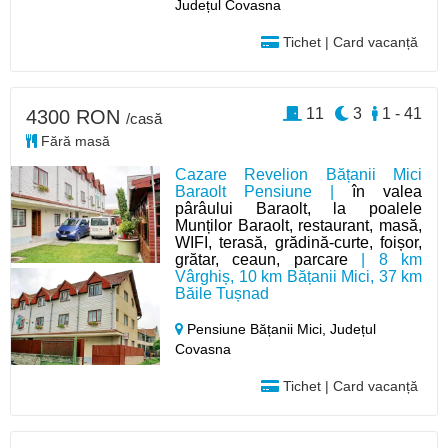
Județul Covasna
Tichet | Card vacanță
11
3
1 - 41
4300 RON
/casă
Fără masă
Cazare Revelion Bățanii Mici
Baraolt Pensiune |
în valea
pârâului Baraolt, la poalele
Munților Baraolt, restaurant, masă,
WIFI, terasă, grădină-curte, foișor,
grătar, ceaun, parcare
| 8 km
Vârghiș, 10 km Bățanii Mici, 37 km
Băile Tușnad
Pensiune Bățanii Mici,
Județul
Covasna
Tichet | Card vacanță