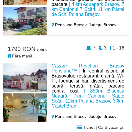
parcare
| 4 km Aquapark Brașov, 7
km Canionul 7 Scări, 11 km Pârtai
de Schi Poiana Brașov
Pensiune Brașov,
Județul Brașov
7
3
1 - 16
1790 RON
/pers
Fără masă
Cazare Revelion Brașov
Pensiune*** |
În centrul istoric al
Brașovului; restaurant, cramă, Wi-
Fi, lounge și bar, divertisment de
seară, terasă, grătar, parcare
contra cost
| 850m Biserica
Neagră, 7km Canionul Șapte
Scări, 12km Poiana Brașov, 30km
Castel Bran
Pensiune Brașov,
Județul Brașov
Tichet | Card vacanță