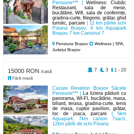
Pensiune*** |
Wellness: Ciubăr;
Restaurant, sala de mese,
bucătărie, Wifi, sala de conferințe,
gradina-curte, filegorie, grătar, ghid
turistic, parcare
| 11 km pârtie schi
Poiana Brașov, 4 km Aquapark
Brașov, 7 km Canionul 7
Pensiune Brașov
Wellness | SPA,
Județul Brașov
7
3
1 - 20
15000 RON
/casă
Fără masă
Cazare Revelion Brașov Săcele
Pensiune*** |
La liziera pădurii cu
panorama, WI-FI, bucătărie, masa,
biliard, terasa, gradina-curte, tenis
de masa, cuptor pavilion, grătar,
loc de joaca, parcare
| 5km
Aquapark, 7km canion 7sacri,
12km pârtii de schi Poiana