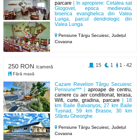
parcare
| In apropiere: Cetatea sat
Glogovet, epoca medievala,
biserica evanghelica din Valea
Lunga, parcul dendrologic din
Valea Lunga
Pensiune Târgu Secuiesc,
Județul
Covasna
15
1
1 - 42
250 RON
/cameră
Fără masă
Cazare Revelion Târgu Secuiesc
Pensiune*** |
aproape de centru,
camere cu aer conditionat, terasa,
Wifi, curte, gradina, parcare
| 18
km Baile Balvanyos, 27 km Baile
Tusnad, 59 km Brasov, 30 km
Sfântu Gheorghe
Pensiune Târgu Secuiesc,
Județul
Covasna