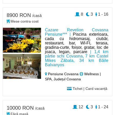
8
3
1 - 16
8900 RON
/casă
Mese contra cost
Cazare Revelion Covasna
Pensiune*** |
Piscina exterioara,
cada cu hidromasaj, ciubăr,
restaurant, bar, WI-FI, terasa,
gradina-curte, foișor, gratar, loc de
joaca, legan, parcare
| 1,4 km
pârtie schi Covasna, 7 km Castel
Mikes Zăbala, 34 km Băile
Balvanyos
Pensiune Covasna
Wellness |
SPA, Județul Covasna
Tichet | Card vacanță
12
3
1 - 24
10000 RON
/casă
Fără masă