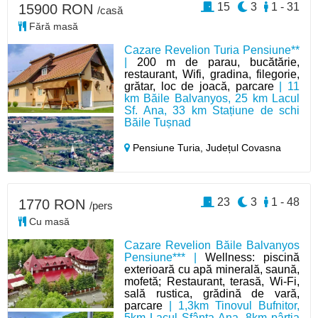
15
3
1 - 31
15900 RON
/casă
Fără masă
Cazare Revelion Turia Pensiune**
|
200 m de parau, bucătărie,
restaurant, Wifi, gradina, filegorie,
grătar, loc de joacă, parcare
| 11
km Băile Balvanyos, 25 km Lacul
Sf. Ana, 33 km Stațiune de schi
Băile Tușnad
Pensiune Turia,
Județul Covasna
23
3
1 - 48
1770 RON
/pers
Cu masă
Cazare Revelion Băile Balvanyos
Pensiune*** |
Wellness: piscină
exterioară cu apă minerală, saună,
mofetă; Restaurant, terasă, Wi-Fi,
sală rustica, grădină de vară,
parcare
| 1,3km Tinovul Bufnitor,
5km Lacul Sfânta Ana, 8km pârtia