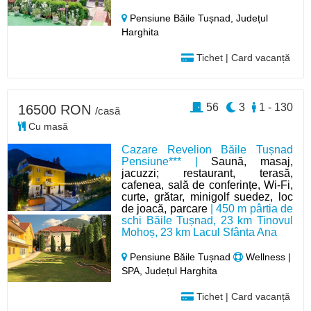
Pensiune Băile Tușnad,
Județul
Harghita
Tichet | Card vacanță
56
3
1 - 130
16500 RON
/casă
Cu masă
Cazare Revelion Băile Tușnad
Pensiune*** |
Saună, masaj,
jacuzzi; restaurant, terasă,
cafenea, sală de conferințe, Wi-Fi,
curte, grătar, minigolf suedez, loc
de joacă, parcare
| 450 m pârtia de
schi Băile Tușnad, 23 km Tinovul
Mohoș, 23 km Lacul Sfânta Ana
Pensiune Băile Tușnad
Wellness |
SPA, Județul Harghita
Tichet | Card vacanță