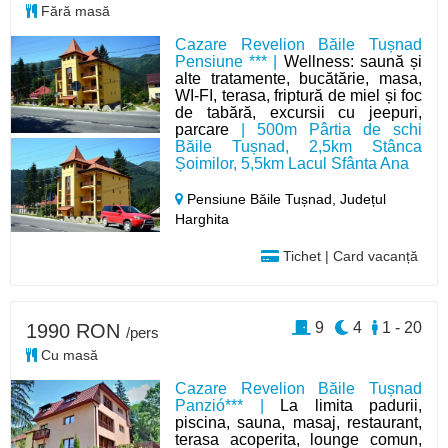
Fără masă
Cazare Revelion Băile Tușnad
Pensiune *** |
Wellness: saună și
alte tratamente, bucătărie, masa,
WI-FI, terasa, friptură de miel și foc
de tabără, excursii cu jeepuri,
parcare
| 500m Pârtia de schi
Băile Tușnad, 2,5km Stânca
Șoimilor, 5,5km Lacul Sfânta Ana
Pensiune Băile Tușnad,
Județul
Harghita
Tichet | Card vacanță
9
4
1 - 20
1990 RON
/pers
Cu masă
Cazare Revelion Băile Tușnad
Panzió*** |
La limita padurii,
piscina, sauna, masaj, restaurant,
terasa acoperita, lounge comun,