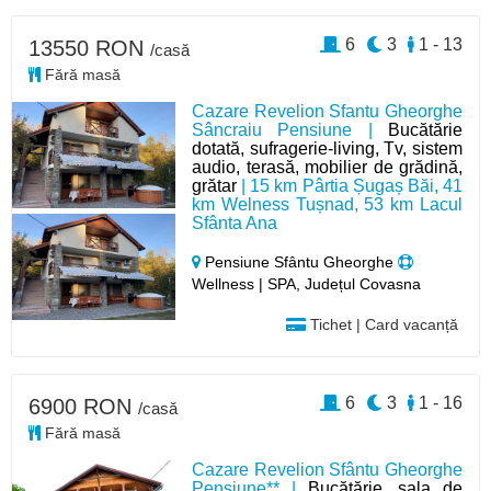
6
3
1 - 13
13550 RON
/casă
Fără masă
Cazare Revelion Sfantu Gheorghe
Sâncraiu Pensiune |
Bucătărie
dotată, sufragerie-living, Tv, sistem
audio, terasă, mobilier de grădină,
grătar
| 15 km Pârtia Șugaș Băi, 41
km Welness Tușnad, 53 km Lacul
Sfânta Ana
Pensiune Sfântu Gheorghe
Wellness | SPA, Județul Covasna
Tichet | Card vacanță
6
3
1 - 16
6900 RON
/casă
Fără masă
Cazare Revelion Sfântu Gheorghe
Pensiune** |
Bucătărie, sala de