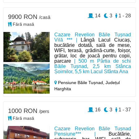
14
3
1 - 28
9900 RON
/casă
Fără masă
Cazare Revelion Băile Tușnad
Vilă *** |
Lângă Lacul Ciucaș,
bucătărie dotată, sală de mese,
WIFI, terasă, grădină-curte, foișor,
grătar, loc de joacă pentru copii,
parcare
| 500 m Pârtia de schi
Băile Tușnad, 2,5 km Stânca
Șoimilor, 5,5 km Lacul Sfânta Ana
Pensiune Băile Tușnad,
Județul
Harghita
16
3
1 - 37
1000 RON
/pers
Fără masă
Cazare Revelion Băile Tușnad
Pensiune*** |
Bucătărie,