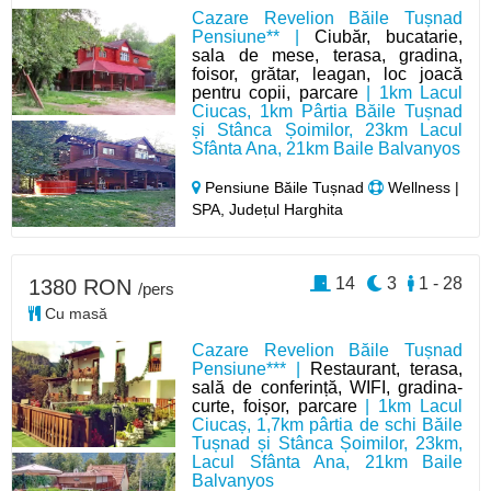
Cazare Revelion Băile Tușnad
Pensiune** |
Ciubăr, bucatarie,
sala de mese, terasa, gradina,
foisor, grătar, leagan, loc joacă
pentru copii, parcare
| 1km Lacul
Ciucas, 1km Pârtia Băile Tușnad
și Stânca Șoimilor, 23km Lacul
Sfânta Ana, 21km Baile Balvanyos
Pensiune Băile Tușnad
Wellness |
SPA, Județul Harghita
14
3
1 - 28
1380 RON
/pers
Cu masă
Cazare Revelion Băile Tușnad
Pensiune*** |
Restaurant, terasa,
sală de conferință, WIFI, gradina-
curte, foișor, parcare
| 1km Lacul
Ciucaș, 1,7km pârtia de schi Băile
Tușnad și Stânca Șoimilor, 23km,
Lacul Sfânta Ana, 21km Baile
Balvanyos