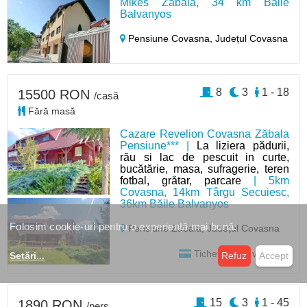
Mikes Zăbala, 34 km Băile
Balvanyos
Pensiune Covasna,
Județul Covasna
8
3
1 - 18
15500 RON
/casă
Fără masă
Cazare Revelion Covasna Zăbala
Pensiune*** |
La liziera pădurii,
rău si lac de pescuit in curte,
bucătărie, masa, sufragerie, teren
fotbal, grătar, parcare
| 5km
Covasna, 14km Târgu Secuiesc,
36km Băile Balvanyos
Folosim cookie-uri pentru o experiență mai bună.
Pensiune Zăbala,
Județul Covasna
Tichet | Card vacanță
Setări
...
Refuz
Accept
15
3
1 - 45
1890 RON
/pers