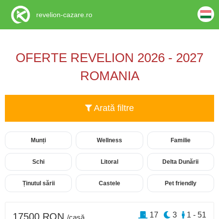
revelion-cazare.ro
OFERTE REVELION 2026 - 2027
ROMANIA
Arată filtre
Munți
Wellness
Familie
Schi
Litoral
Delta Dunării
Ținutul sării
Castele
Pet friendly
17
3
1 - 51
17500 RON
/casă