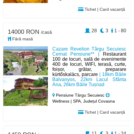
Tichet | Card vacanță
28
3
1 - 80
14000 RON
/casă
Fără masă
Cazare Revelion Târgu Secuiesc
Cernat Pensiune** |
Restaurant
100 de locuri, sală de evenimente
400 de locuri, WIFI, terasă, curte,
foișor, grătar, preparare
kürtőskalács, parcare
| 18km Băile
Balvanyos, 22km Lacul Sfânta
Ana, 26km Băile Tușnad
Pensiune Târgu Secuiesc
Wellness | SPA, Județul Covasna
Tichet | Card vacanță
11
3
1 - 24