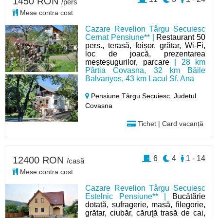
1450 RON
/pers
Mese contra cost
Cazare Revelion Târgu Secuiesc
Cernat Pensiune** |
Restaurant 50
pers., terasă, foișor, grătar, Wi-Fi,
loc de joacă, prezentarea
meșteșugurilor, parcare
| 28 km
Pârtia Covasna, 32 km Băile
Balvanyos, 43 km Lacul Sf. Ana
Pensiune Târgu Secuiesc,
Județul
Covasna
Tichet | Card vacanță
6
4
1 - 14
12400 RON
/casă
Mese contra cost
Cazare Revelion Târgu Secuiesc
Estelnic Pensiune** |
Bucătărie
dotată, sufragerie, masă, filegorie,
grătar, ciubăr, căruță trasă de cai,