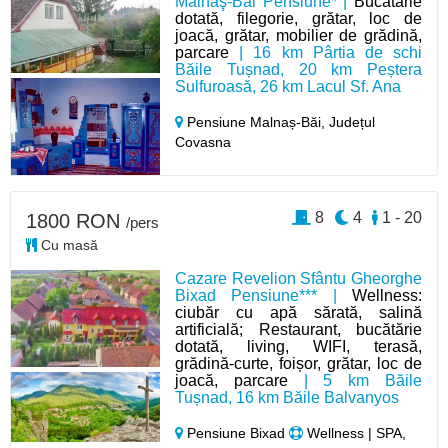
Malnaş-Băi Pensiune* |
Bucătărie
dotată, filegorie, grătar, loc de
joacă, grătar, mobilier de grădină,
parcare
| 16 km Pârtia de schi
Băile Tușnad, 20 km Peștera
Sulfuroasă, 26 km Lacul Sf. Ana
Pensiune Malnaș-Băi,
Județul
Covasna
8
4
1 - 20
1800 RON
/pers
Cu masă
Cazare Revelion Sfântu Gheorghe
Bixad Pensiune*** |
Wellness:
ciubăr cu apă sărată, salină
artificială; Restaurant, bucătărie
dotată, living, WIFI, terasă,
grădină-curte, foișor, grătar, loc de
joacă, parcare
| 5 km Băile
Tușnad, 16 km Băile Balvanyos
Pensiune Bixad
Wellness | SPA,