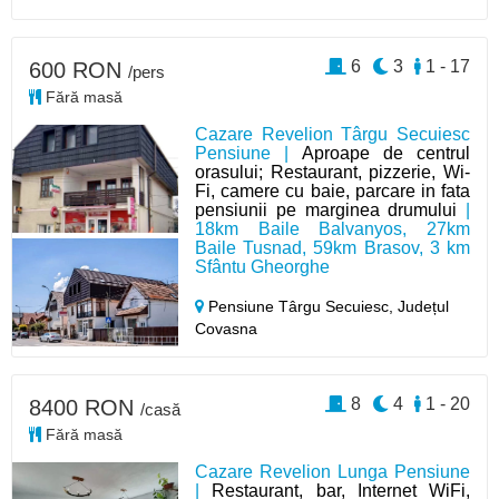
6
3
1 - 17
600 RON
/pers
Fără masă
Cazare Revelion Târgu Secuiesc
Pensiune |
Aproape de centrul
orasului; Restaurant, pizzerie, Wi-
Fi, camere cu baie, parcare in fata
pensiunii pe marginea drumului
|
18km Baile Balvanyos, 27km
Baile Tusnad, 59km Brasov, 3 km
Sfântu Gheorghe
Pensiune Târgu Secuiesc,
Județul
Covasna
8
4
1 - 20
8400 RON
/casă
Fără masă
Cazare Revelion Lunga Pensiune
|
Restaurant, bar, Internet WiFi,