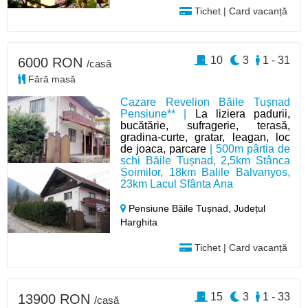
Tichet | Card vacanță
10
3
1 - 31
6000 RON
/casă
Fără masă
Cazare Revelion Băile Tușnad
Pensiune** |
La liziera padurii,
bucătărie, sufragerie, terasă,
gradina-curte, gratar, leagan, loc
de joaca, parcare
| 500m pârtia de
schi Băile Tușnad, 2,5km Stânca
Șoimilor, 18km Balile Balvanyos,
23km Lacul Sfânta Ana
Pensiune Băile Tușnad,
Județul
Harghita
Tichet | Card vacanță
15
3
1 - 33
13900 RON
/casă