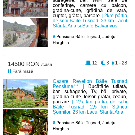
sufragerie, bar, WIFI, sală de
conferințe, camere cu balcon,
gradina-curte, grădină de vară,
cuptor, grătar, parcare
| 2km pârtia
de schi Băile Tușnad, 23 km Lacul
Sfânta Ana si Baile Balvanyos
Pensiune Băile Tușnad,
Județul
Harghita
12
3
1 - 28
14500 RON
/casă
Fără masă
Cazare Revelion Băile Tușnad
Pensiune*** |
Bucătărie utilată,
bar, sufragerie, Tv, băi private,
grădină-curte, foișor, grătar, ceaun,
parcare
| 2,5 km pârtia de schi
Băile Tușnad, 2,5 km Stânca
Șoimilor, 23 km Lacul Sfânta Ana
Pensiune Băile Tușnad,
Județul
Harghita