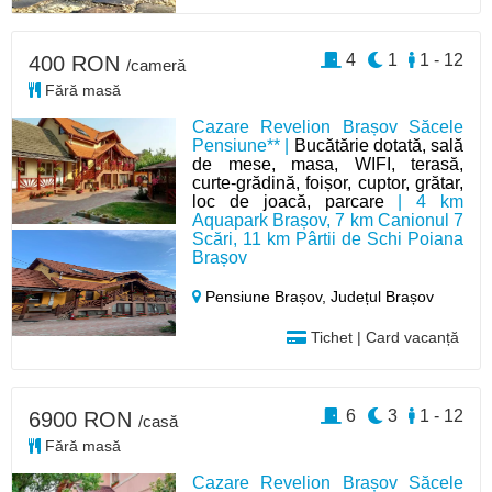
4
1
1 - 12
400 RON
/cameră
Fără masă
Cazare Revelion Brașov Săcele
Pensiune** |
Bucătărie dotată, sală
de mese, masa, WIFI, terasă,
curte-grădină, foișor, cuptor, grătar,
loc de joacă, parcare
| 4 km
Aquapark Brașov, 7 km Canionul 7
Scări, 11 km Pârtii de Schi Poiana
Brașov
Pensiune Brașov,
Județul Brașov
Tichet | Card vacanță
6
3
1 - 12
6900 RON
/casă
Fără masă
Cazare Revelion Brașov Săcele