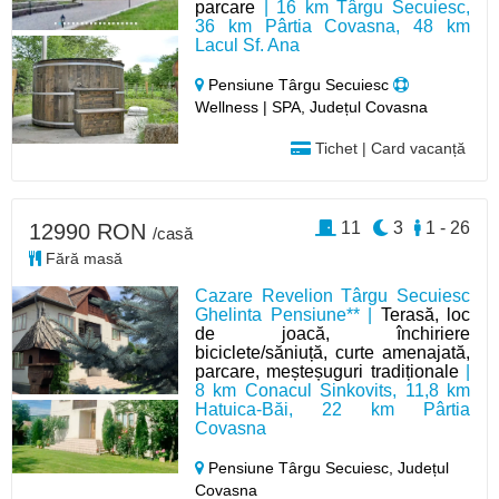
parcare
| 16 km Târgu Secuiesc,
36 km Pârtia Covasna, 48 km
Lacul Sf. Ana
Pensiune Târgu Secuiesc
Wellness | SPA, Județul Covasna
Tichet | Card vacanță
11
3
1 - 26
12990 RON
/casă
Fără masă
Cazare Revelion Târgu Secuiesc
Ghelinta Pensiune** |
Terasă, loc
de joacă, închiriere
biciclete/săniuță, curte amenajată,
parcare, meșteșuguri tradiționale
|
8 km Conacul Sinkovits, 11,8 km
Hatuica-Băi, 22 km Pârtia
Covasna
Pensiune Târgu Secuiesc,
Județul
Covasna