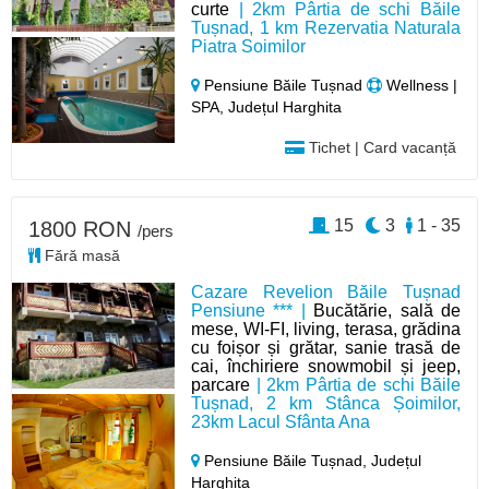
curte
| 2km Pârtia de schi Băile
Tușnad, 1 km Rezervatia Naturala
Piatra Soimilor
Pensiune Băile Tușnad
Wellness |
SPA, Județul Harghita
Tichet | Card vacanță
15
3
1 - 35
1800 RON
/pers
Fără masă
Cazare Revelion Băile Tușnad
Pensiune *** |
Bucătărie, sală de
mese, WI-FI, living, terasa, grădina
cu foișor și grătar, sanie trasă de
cai, închiriere snowmobil și jeep,
parcare
| 2km Pârtia de schi Băile
Tușnad, 2 km Stânca Șoimilor,
23km Lacul Sfânta Ana
Pensiune Băile Tușnad,
Județul
Harghita