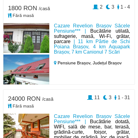
2
3
1 - 4
1800 RON
/casă
Fără masă
Cazare Revelion Brașov Săcele
Pensiune*** |
Bucătărie utilată,
sufragerie, masă, Wi-Fi, grătar,
parcare
| 11 km Pârtie de Schi
Poiana Brașov, 4 km Aquapark
Brașov, 7 km Canionul 7 Scări
Pensiune Brașov,
Județul Brașov
11
3
1 - 31
24000 RON
/casă
Fără masă
Cazare Revelion Brașov Săcele
Pensiune*** |
Bucătărie dotată,
WIFI, sală de mese, bar, terasă,
grădină-curte, foișor, grătar,
mobilier de grădină, loc de joacă,