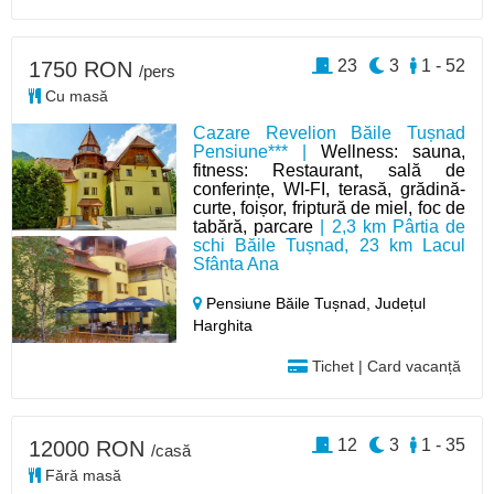
23
3
1 - 52
1750 RON
/pers
Cu masă
Cazare Revelion Băile Tușnad
Pensiune*** |
Wellness: sauna,
fitness: Restaurant, sală de
conferințe, WI-FI, terasă, grădină-
curte, foișor, friptură de miel, foc de
tabără, parcare
| 2,3 km Pârtia de
schi Băile Tușnad, 23 km Lacul
Sfânta Ana
Pensiune Băile Tușnad,
Județul
Harghita
Tichet | Card vacanță
12
3
1 - 35
12000 RON
/casă
Fără masă