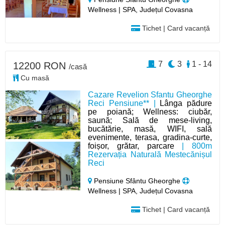
Wellness | SPA, Județul Covasna
Tichet | Card vacanță
7
3
1 - 14
12200 RON
/casă
Cu masă
Cazare Revelion Sfantu Gheorghe
Reci Pensiune** |
Lânga pădure
pe poiană; Wellness: ciubăr,
saună; Sală de mese-living,
bucătărie, masă, WIFI, sală
evenimente, terasa, gradina-curte,
foișor, grătar, parcare
| 800m
Rezervația Naturală Mestecănișul
Reci
Pensiune Sfântu Gheorghe
Wellness | SPA, Județul Covasna
Tichet | Card vacanță