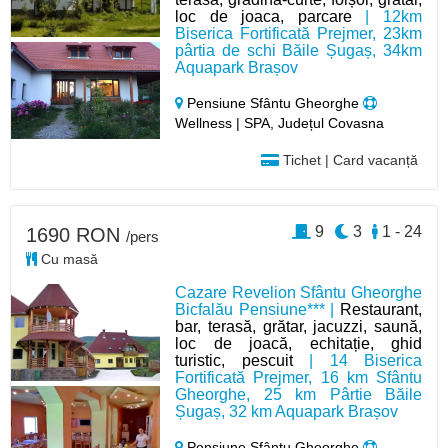
loc de joaca, parcare
| 12km
Biserica Fortificată Prejmer, 23km
pârtia de schi Băile Șugaș, 34km
Aquapark Brașov
Pensiune Sfântu Gheorghe
Wellness | SPA, Județul Covasna
Tichet | Card vacanță
9
3
1 - 24
1690 RON
/pers
Cu masă
Cazare Revelion Sfântu Gheorghe
Bicfalău Pensiune*** |
Restaurant,
bar, terasă, grătar, jacuzzi, saună,
loc de joacă, echitație, ghid
turistic, pescuit
| 14 Biserica
Fortificată Prejmer, 16 km Sfântu
Gheorghe, 25 km Pârtie Băile
Șugaș, 32 km Aquapark Brașov
Pensiune Sfântu Gheorghe