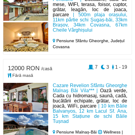
mese, WIFI, terasa, foisor, cuptor,
grătar, leagăn, loc de joaca,
parcare
| 500m plaja orașului,
11km pârtie schi Șugaș-băi, 33km
Brașov, 34km Covasna, 67km
Cheile Vârghișului
Pensiune Sfântu Gheorghe,
Județul
Covasna
7
3
1 - 19
12000 RON
/casă
Fără masă
Cazare Revelion Sfântu Gheorghe
Malnaş Băi Vila*** |
Oază verde,
Cada cu hidromasaj, saună, cadă,
bucătării echipate, grătar, loc de
joacă, WiFi, parcare
| 10 km Băile
Balvanyos, 12 km Lacul Sf. Ana,
15 km Stațiune de schi Băile
Tușnad
Pensiune Malnaș-Băi
Wellness |