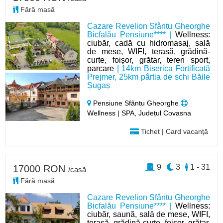
Fără masă
Cazare Revelion Sfântu Gheorghe
Bicfalău Pensiune**** |
Wellness:
ciubăr, cadă cu hidromasaj, sală
de mese, WIFI, terasă, grădină-
curte, foișor, grătar, teren sport,
parcare
| 14km Biserica Fortificată
Prejmer, 25km pârtia de schi Băile
Șugaș
Pensiune Sfântu Gheorghe
Wellness | SPA, Județul Covasna
Tichet | Card vacanță
9
3
1 - 31
17000 RON
/casă
Fără masă
Cazare Revelion Sfântu Gheorghe
Bicfalău Pensiune**** |
Wellness:
ciubăr, saună, sală de mese, WIFI,
terasă, grădină-curte, foișor, grătar,