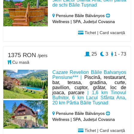
de schi Băile Tușnad
Pensiune Băile Bálványos
Wellness | SPA, Județul Covasna
Tichet | Card vacanță
25
3
1 - 73
1375 RON
/pers
Cu masă
Cazare Revelion Băile Balvanyos
Pensiune*** |
Piscină, restaurant,
bar, terasa, gradina, curte,
pavilion, cuptor, grătar, loc de
joaca, parcare
| 1,6 km Tinovul
Bufnitor, 6 km Lacul Sfânta Ana,
20 km Pârtia Băile Tușnad
Pensiune Băile Bálványos
Wellness | SPA, Județul Covasna
Tichet | Card vacanță