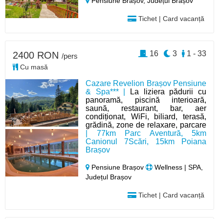
Pensiune Brașov,
Județul Brașov
Tichet | Card vacanță
16
3
1 - 33
2400 RON
/pers
Cu masă
Cazare Revelion Brașov Pensiune
& Spa*** |
La liziera pădurii cu
panoramă, piscină interioară,
saună, restaurant, bar, aer
condiționat, WiFi, biliard, terasă,
grădină, zone de relaxare, parcare
| 77km Parc Aventură, 5km
Canionul 7Scări, 15km Poiana
Brașov
Pensiune Brașov
Wellness | SPA,
Județul Brașov
Tichet | Card vacanță