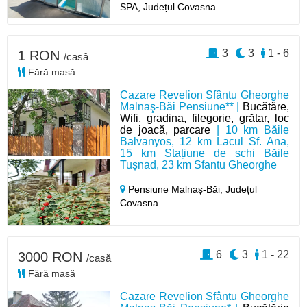
SPA, Județul Covasna
3
3
1 - 6
1 RON
/casă
Fără masă
Cazare Revelion Sfântu Gheorghe
Malnaş-Băi Pensiune** |
Bucătăre,
Wifi, gradina, filegorie, grătar, loc
de joacă, parcare
| 10 km Băile
Balvanyos, 12 km Lacul Sf. Ana,
15 km Stațiune de schi Băile
Tușnad, 23 km Sfantu Gheorghe
Pensiune Malnaș-Băi,
Județul
Covasna
6
3
1 - 22
3000 RON
/casă
Fără masă
Cazare Revelion Sfântu Gheorghe