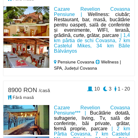
Cazare Revelion Covasna
Pensiune |
Wellness: ciubăr;
Restaurant, bar, masă, bucătărie
pentru oaspeți, sală de conferințe
și evenimente, WIFI, terasă,
grădină, curte, grătar, parcare
| 1,4
km pârtia de schi Covasna, 7 km
Castelul Mikes, 34 km Băile
Bálványos
Pensiune Covasna
Wellness |
SPA, Județul Covasna
10
3
1 - 20
8900 RON
/casă
Fără masă
Cazare Revelion Covasna
Pensiune*** |
Bucătărie dotată,
sufragerie, living, Tv, sală de
conferințe, băi private, grătar,
fermă proprie, parcare
| 2 km
Pârtia Covasna, 7 km Castelul