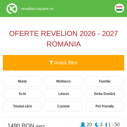
revelion-cazare.ro
OFERTE REVELION 2026 - 2027
ROMANIA
Arată filtre
Munți
Wellness
Familie
Schi
Litoral
Delta Dunării
Ținutul sării
Castele
Pet friendly
20
3
1 - 50
1490 RON
/pers