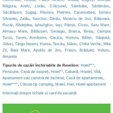
Măgura
,
Arefu
,
Lorău
,
Crăciunel
,
Sâmbăta
,
Sântimbru
,
Săcălășeni
,
Șugag
,
Râșnov
,
Pietreni
,
Caransebeș
,
Șimleu
Silvaniei
,
Zalău
,
Saschiz
,
Ditrău
,
Moieciu de Jos
,
Băișoara
,
Rucăr
,
Nădejdea
,
Ighiu/Ighìo
,
Iași
,
Pitești
,
Ciceu
,
Satu Mare
,
Almașu Mare
,
Bălăușeri
,
Geoagiu
,
Bratca
,
Beiuș
,
Câmpia
Turzii
,
Tureni
,
Armășeni
,
Cacica
,
Horezu
,
Bălan
,
Sânpaul
,
Jidvei
,
Târgu Neamț
,
Horea
,
Tarcău
,
Slănic
,
Chilia Veche
,
Mila
23
,
Baia Mare
,
Apoldu de Jos
,
Frasin
,
Brăduleț
,
Vulturu
,
Ampoița
Tipurile de cazări închiriabile de Revelion:
Hotel***
,
Pensiune
,
Casă de oaspeți
,
Hotel**
,
Cabană
,
Hostel
,
Vilă
,
Apartament sau cameră de închiriat
,
Casă de apartamente
,
Hotel****
,
Căsuțe tip camping
,
Motel
,
Han
,
Hotel-apartament
Informații despre tichete și card de vacanță