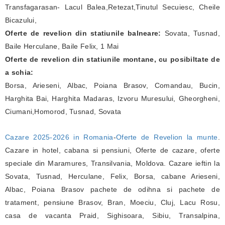
Transfagarasan- Lacul Balea,Retezat,Tinutul Secuiesc, Cheile
Bicazului,
Oferte de revelion din statiunile balneare:
Sovata, Tusnad,
Baile Herculane, Baile Felix, 1 Mai
Oferte de revelion din statiunile montane, cu posibiltate de
a schia:
Borsa, Arieseni, Albac, Poiana Brasov, Comandau, Bucin,
Harghita Bai, Harghita Madaras, Izvoru Muresului, Gheorgheni,
Ciumani,Homorod, Tusnad, Sovata
Cazare 2025-2026 in Romania
-
Oferte de Revelion la munte
.
Cazare in hotel, cabana si pensiuni, Oferte de cazare, oferte
speciale din Maramures, Transilvania, Moldova. Cazare ieftin la
Sovata, Tusnad, Herculane, Felix, Borsa, cabane Arieseni,
Albac, Poiana Brasov pachete de odihna si pachete de
tratament, pensiune Brasov, Bran, Moeciu, Cluj, Lacu Rosu,
casa de vacanta Praid, Sighisoara, Sibiu, Transalpina,