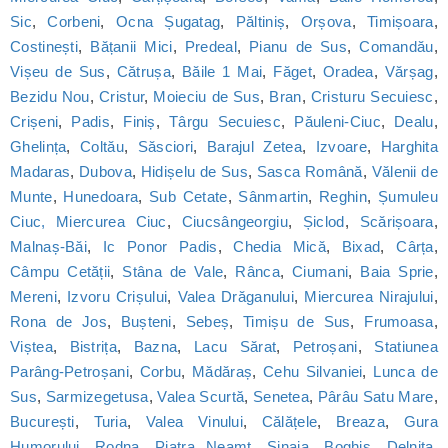
Sic
,
Corbeni
,
Ocna Șugatag
,
Păltiniș
,
Orșova
,
Timișoara
,
Costinești
,
Bățanii Mici
,
Predeal
,
Pianu de Sus
,
Comandău
,
Vișeu de Sus
,
Cătrușa
,
Băile 1 Mai
,
Făget
,
Oradea
,
Vărșag
,
Bezidu Nou
,
Cristur
,
Moieciu de Sus
,
Bran
,
Cristuru Secuiesc
,
Crișeni
,
Padis
,
Finiș
,
Târgu Secuiesc
,
Păuleni-Ciuc
,
Dealu
,
Ghelința
,
Coltău
,
Săsciori
,
Barajul Zetea
,
Izvoare
,
Harghita
Madaras
,
Dubova
,
Hidișelu de Sus
,
Sasca Română
,
Vălenii de
Munte
,
Hunedoara
,
Sub Cetate
,
Sânmartin
,
Reghin
,
Șumuleu
Ciuc, Miercurea Ciuc
,
Ciucsângeorgiu
,
Șiclod
,
Scărișoara
,
Malnaș-Băi
,
Ic Ponor Padis
,
Chedia Mică
,
Bixad
,
Cârța
,
Câmpu Cetății
,
Stâna de Vale
,
Rânca
,
Ciumani
,
Baia Sprie
,
Mereni
,
Izvoru Crișului
,
Valea Drăganului
,
Miercurea Nirajului
,
Rona de Jos
,
Bușteni
,
Sebeș
,
Timișu de Sus
,
Frumoasa
,
Viștea
,
Bistrița
,
Bazna
,
Lacu Sărat
,
Petroșani
,
Statiunea
Parâng-Petroșani
,
Corbu
,
Mădăraș
,
Cehu Silvaniei
,
Lunca de
Sus
,
Sarmizegetusa
,
Valea Scurtă
,
Senetea
,
Pârâu Satu Mare
,
București
,
Turia
,
Valea Vinului
,
Călățele
,
Breaza
,
Gura
Humorului
,
Rodna
,
Piatra Neamț
,
Sinaia
,
Boghiș
,
Delnița
,