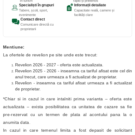
în turism
rapid și prietenos
Specialiști în grupuri
Informații detaliate
Tabere, școli, sport,
Capacitate reală, camere și
evenimente
facilități clare
Contact direct
Comunicare directă cu
proprietarii
Mentiune:
La ofertele de revelion pe site unde este trecut:
Revelion 2026 - 2027 - oferta este actualizata.
Revelion 2025 - 2026 - inseamna ca tariful afisat este cel din
anul trecut, care urmeaza a fi actualizat de proprietar.
Revelion - inseamna ca tariful afisat urmeaza a fi actualizat
de proprietar.
*Chiar si in cazul in care intalniti prima varianta – oferta este
actualizata – exista posibilitatea ca unitatea de cazare sa fie
pre-rezervat cu un termen de plata al acontului pana la o
anumita data.
In cazul in care temenul limita a fost depasit de solicitant