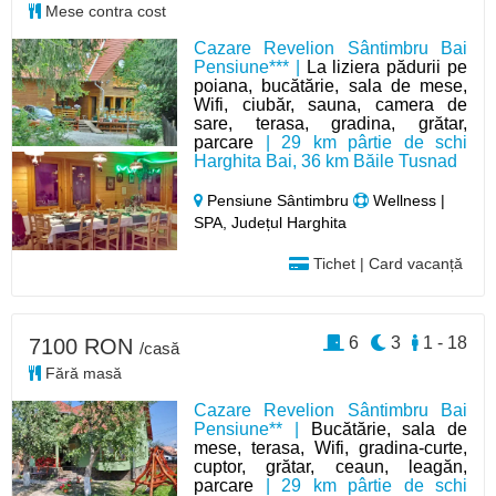
Mese contra cost
Cazare Revelion Sântimbru Bai
Pensiune*** |
La liziera pădurii pe
poiana, bucătărie, sala de mese,
Wifi, ciubăr, sauna, camera de
sare, terasa, gradina, grătar,
parcare
| 29 km pârtie de schi
Harghita Bai, 36 km Băile Tusnad
Pensiune Sântimbru
Wellness |
SPA, Județul Harghita
Tichet | Card vacanță
6
3
1 - 18
7100 RON
/casă
Fără masă
Cazare Revelion Sântimbru Bai
Pensiune** |
Bucătărie, sala de
mese, terasa, Wifi, gradina-curte,
cuptor, grătar, ceaun, leagăn,
parcare
| 29 km pârtie de schi