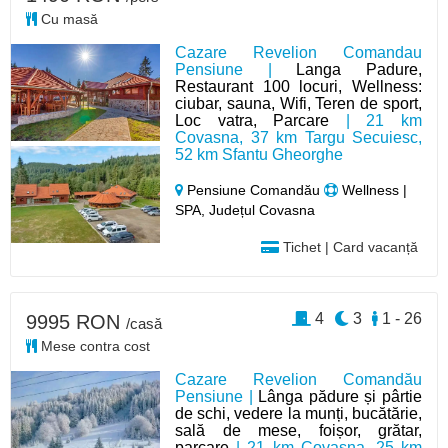
Cu masă
Cazare Revelion Comandau
Pensiune |
Langa Padure,
Restaurant 100 locuri, Wellness:
ciubar, sauna, Wifi, Teren de sport,
Loc vatra, Parcare
| 21 km
Covasna, 37 km Targu Secuiesc,
52 km Sfantu Gheorghe
Pensiune Comandău
Wellness |
SPA, Județul Covasna
Tichet | Card vacanță
4
3
1 - 26
9995 RON
/casă
Mese contra cost
Cazare Revelion Comandău
Pensiune |
Lânga pădure și pârtie
de schi, vedere la munți, bucătărie,
sală de mese, foișor, grătar,
parcare
| 21 km Covasna, 25 km