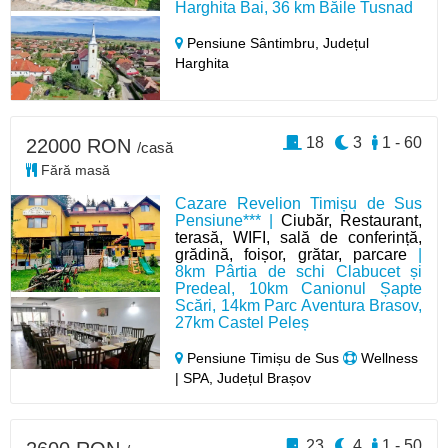
Harghita Bai, 36 km Băile Tusnad
Pensiune Sântimbru,
Județul
Harghita
18
3
1 - 60
22000 RON
/casă
Fără masă
Cazare Revelion Timișu de Sus
Pensiune*** |
Ciubăr, Restaurant,
terasă, WIFI, sală de conferință,
grădină, foișor, grătar, parcare
|
8km Pârtia de schi Clabucet și
Predeal, 10km Canionul Șapte
Scări, 14km Parc Aventura Brasov,
27km Castel Peleș
Pensiune Timișu de Sus
Wellness
| SPA, Județul Brașov
23
4
1 - 50