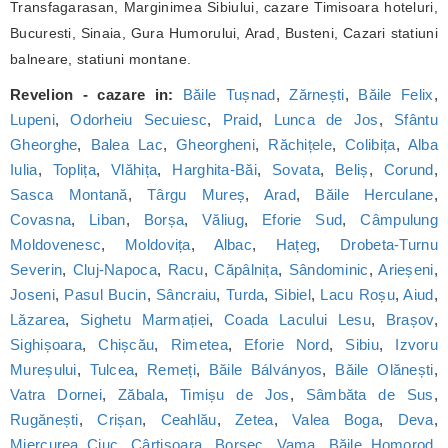
Transfagarasan, Marginimea Sibiului, cazare Timisoara hoteluri,
Bucuresti, Sinaia, Gura Humorului, Arad, Busteni, Cazari statiuni
balneare, statiuni montane.
Revelion - cazare in:
Băile Tușnad
,
Zărnești
,
Băile Felix
,
Lupeni
,
Odorheiu Secuiesc
,
Praid
,
Lunca de Jos
,
Sfântu
Gheorghe
,
Balea Lac
,
Gheorgheni
,
Răchițele
,
Colibița
,
Alba
Iulia
,
Toplița
,
Vlăhița
,
Harghita-Băi
,
Sovata
,
Beliș
,
Corund
,
Sasca Montană
,
Târgu Mureș
,
Arad
,
Băile Herculane
,
Covasna
,
Liban
,
Borșa
,
Văliug
,
Eforie Sud
,
Câmpulung
Moldovenesc
,
Moldovița
,
Albac
,
Hațeg
,
Drobeta-Turnu
Severin
,
Cluj-Napoca
,
Racu
,
Căpâlnița
,
Sândominic
,
Arieșeni
,
Joseni
,
Pasul Bucin
,
Sâncraiu
,
Turda
,
Sibiel
,
Lacu Roșu
,
Aiud
,
Lăzarea
,
Sighetu Marmației
,
Coada Lacului Lesu
,
Brașov
,
Sighișoara
,
Chișcău
,
Rimetea
,
Eforie Nord
,
Sibiu
,
Izvoru
Mureșului
,
Tulcea
,
Remeți
,
Băile Bálványos
,
Băile Olănești
,
Vatra Dornei
,
Zăbala
,
Timișu de Jos
,
Sâmbăta de Sus
,
Rugănești
,
Crișan
,
Ceahlău
,
Zetea
,
Valea Boga
,
Deva
,
Miercurea Ciuc
,
Cârțișoara
,
Borsec
,
Vama
,
Băile Homorod
,