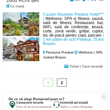
2600 RON
/pers
Cu masă
Cazare Revelion Predeal Hotel***
|
Wellness: SPA și fitness: saună,
sală de fitness; Restaurant, bar,
WiFi, sală de conferințe, terasă,
curte, zonă verde, grătar, cuptor,
loc de joacă pentru copii, parcare
|
1 km pârtie de schi Predeal, 25 km
Brașov.
Pensiune Predeal
Wellness | SPA,
Județul Brașov
Tichet | Card vacanță
1
2
De ce să alegi RomaniaCazari.ro?
Cunoaștem locurile
Asistență personală
Peste 20 de ani de experiență
Telefon, e-mail și WhatsApp