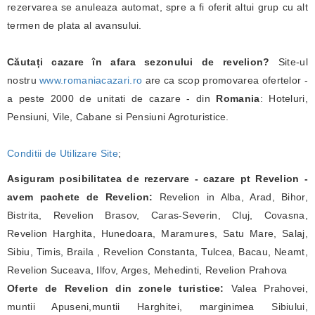
rezervarea se anuleaza automat, spre a fi oferit altui grup cu alt
termen de plata al avansului.
Căutați cazare în afara sezonului de revelion?
Site-ul
nostru
www.romaniacazari.ro
are ca scop promovarea ofertelor -
a peste 2000 de unitati de cazare - din
Romania
: Hoteluri,
Pensiuni, Vile, Cabane si Pensiuni Agroturistice.
Conditii de Utilizare Site
;
Asiguram posibilitatea de rezervare - cazare pt Revelion -
avem pachete de Revelion:
Revelion in Alba, Arad, Bihor,
Bistrita, Revelion Brasov, Caras-Severin, Cluj, Covasna,
Revelion Harghita, Hunedoara, Maramures, Satu Mare, Salaj,
Sibiu, Timis, Braila , Revelion Constanta, Tulcea, Bacau, Neamt,
Revelion Suceava, Ilfov, Arges, Mehedinti, Revelion Prahova
Oferte de Revelion din zonele turistice:
Valea Prahovei,
muntii Apuseni,muntii Harghitei, marginimea Sibiului,