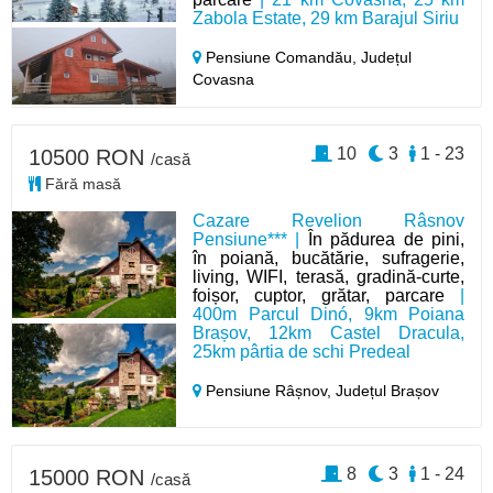
Zabola Estate, 29 km Barajul Siriu
Pensiune Comandău,
Județul
Covasna
10
3
1 - 23
10500 RON
/casă
Fără masă
Cazare Revelion Râsnov
Pensiune*** |
În pădurea de pini,
în poiană, bucătărie, sufragerie,
living, WIFI, terasă, gradină-curte,
foișor, cuptor, grătar, parcare
|
400m Parcul Dinó, 9km Poiana
Brașov, 12km Castel Dracula,
25km pârtia de schi Predeal
Pensiune Râșnov,
Județul Brașov
8
3
1 - 24
15000 RON
/casă