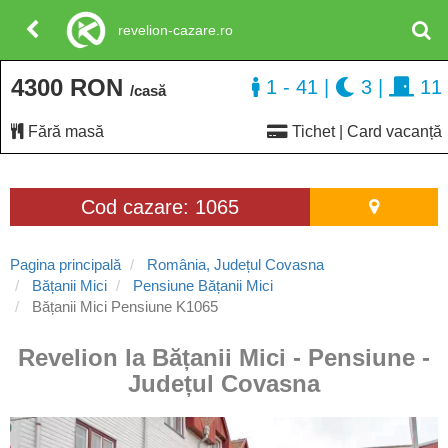
revelion-cazare.ro
4300 RON
1 - 41
|
3
|
11
/casă
Fără masă
Tichet | Card vacanță
Cod cazare: 1065
Pagina principală
România, Județul Covasna
Bățanii Mici
Pensiune Bățanii Mici
Bățanii Mici Pensiune K1065
Revelion la Bățanii Mici - Pensiune -
Județul Covasna