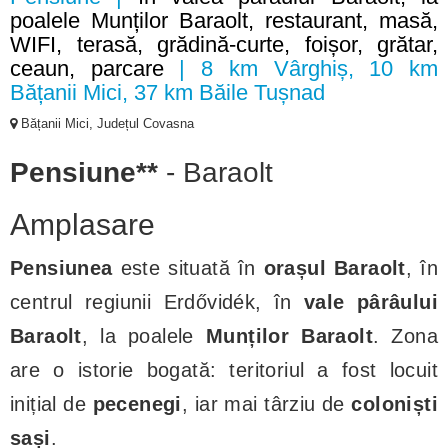
poalele Munților Baraolt, restaurant, masă,
WIFI, terasă, grădină-curte, foișor, grătar,
ceaun, parcare
| 8 km Vârghiș, 10 km
Bățanii Mici, 37 km Băile Tușnad
Bățanii Mici, Județul Covasna
Pensiune**
- Baraolt
Amplasare
Pensiunea
este situată în
orașul Baraolt
, în
centrul regiunii Erdővidék, în
vale pârâului
Baraolt
, la poalele
Munților Baraolt
. Zona
are o istorie bogată: teritoriul a fost locuit
inițial de
pecenegi
, iar mai târziu de
coloniști
sași
.