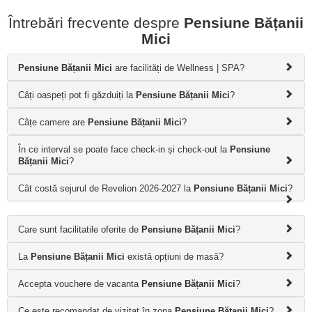
Întrebări frecvente despre
Pensiune Bățanii
Mici
Pensiune Bățanii Mici
are facilități de Wellness | SPA?
Câți oaspeți pot fi găzduiți la
Pensiune Bățanii Mici
?
Câțe camere are
Pensiune Bățanii Mici
?
În ce interval se poate face check-in și check-out la
Pensiune
Bățanii Mici
?
Cât costă sejurul de Revelion 2026-2027 la
Pensiune Bățanii Mici
?
Care sunt facilitatile oferite de
Pensiune Bățanii Mici
?
La
Pensiune Bățanii Mici
există opțiuni de masă?
Accepta vouchere de vacanta
Pensiune Bățanii Mici
?
Ce este recomandat de vizitat în zona
Pensiune Bățanii Mici
?