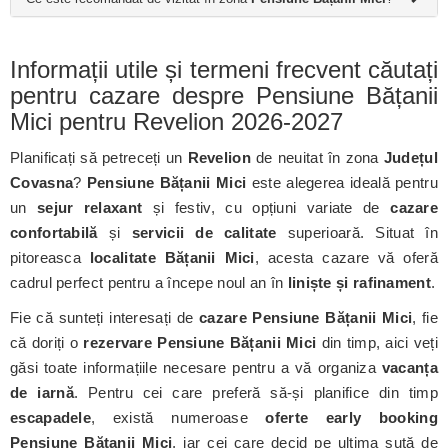
Informații utile și termeni frecvent căutați
pentru cazare despre Pensiune Bățanii
Mici pentru Revelion 2026-2027
Planificați să petreceți un
Revelion
de neuitat în zona
Județul
Covasna
?
Pensiune Bățanii Mici
este alegerea ideală pentru
un
sejur relaxant
și festiv, cu opțiuni variate de
cazare
confortabilă
și
servicii de calitate
superioară. Situat în
pitoreasca
localitate Bățanii Mici
, acesta cazare vă oferă
cadrul perfect pentru a începe noul an în
liniște și rafinament
.
Fie că sunteți interesați de
cazare Pensiune Bățanii Mici
, fie
că doriți o
rezervare Pensiune Bățanii Mici
din timp, aici veți
găsi toate informațiile necesare pentru a vă organiza
vacanța
de iarnă
. Pentru cei care preferă să-și planifice din timp
escapadele
, există numeroase
oferte early booking
Pensiune Bățanii Mici
, iar cei care decid pe ultima sută de