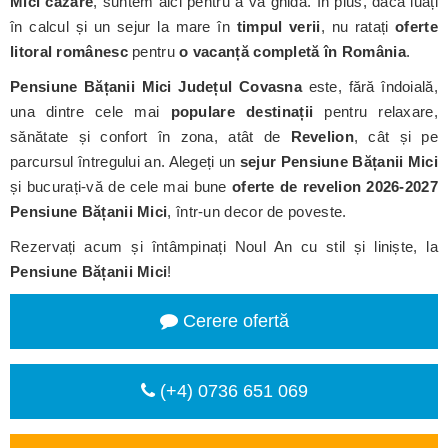
Mici cazare
, suntem aici pentru a vă ghida. În plus, dacă luați
în calcul și un sejur la mare în
timpul verii
, nu ratați
oferte
litoral românesc
pentru
o vacanță completă în România
.
Pensiune Bățanii Mici
Județul Covasna
este, fără îndoială,
una dintre cele mai
populare destinații
pentru relaxare,
sănătate și confort în zona, atât de
Revelion
, cât și pe
parcursul întregului an. Alegeți un
sejur Pensiune Bățanii Mici
și bucurați-vă de cele mai bune
oferte de revelion 2026-2027
Pensiune Bățanii Mici
, într-un decor de poveste.
Rezervați acum și întâmpinați Noul An cu stil și liniște, la
Pensiune Bățanii Mici
!
Cerere ofertă
(+4) 0736 651 069