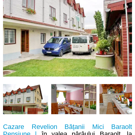
Cazare Revelion Bățanii Mici Baraolt
Pensiune |
în valea pârâului Baraolt, la