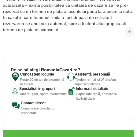
actualizata – exista posibilitatea ca unitatea de cazare sa fie pre-
rezervat cu un termen de plata al acontului pana la o anumita data.
In cazul in care temenul limita a fost depasit de solicitant
rezervarea se anuleaza automat, spre a fi oferit altui grup cu alt
termen de plata al avansului.
De ce să alegi RomaniaCazari.ro?
Cunoaștem locurile
Asistență personală
Peste 20 de ani de experiență
Telefon, e-mail și WhatsApp
în turism
rapid și prietenos
Specialiști în grupuri
Informații detaliate
Tabere, școli, sport, evenimente
Capacitate reală, camere și
facilități clare
Contact direct
Comunicare directă cu
proprietarii