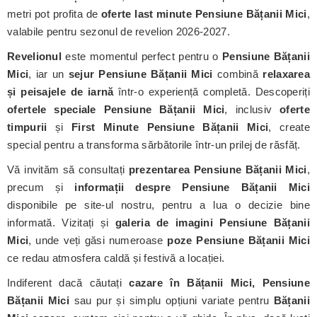
metri pot profita de
oferte last minute Pensiune Bățanii Mici
,
valabile pentru sezonul de revelion 2026-2027.
Revelionul
este momentul perfect pentru o
Pensiune Bățanii
Mici
, iar un
sejur Pensiune Bățanii Mici
combină
relaxarea
și peisajele de iarnă
într-o experiență completă. Descoperiți
ofertele speciale Pensiune Bățanii Mici
, inclusiv
oferte
timpurii
și
First Minute Pensiune Bățanii Mici
, create
special pentru a transforma sărbătorile într-un prilej de răsfăț.
Vă invităm să consultați
prezentarea Pensiune Bățanii Mici
,
precum și
informații despre Pensiune Bățanii Mici
disponibile pe site-ul nostru, pentru a lua o decizie bine
informată. Vizitați și
galeria de imagini Pensiune Bățanii
Mici
, unde veți găsi numeroase
poze Pensiune Bățanii Mici
ce redau atmosfera caldă și festivă a locației.
Indiferent dacă căutați
cazare în Bățanii Mici, Pensiune
Bățanii Mici
sau pur și simplu opțiuni variate pentru
Bățanii