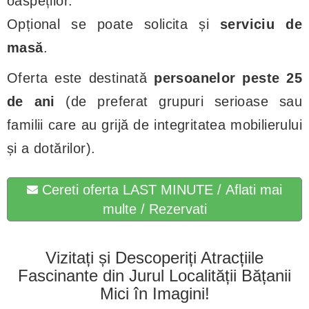
oaspeților.
Opțional se poate solicita și
serviciu de
masă
.
Oferta este destinată
persoanelor peste 25
de ani
(de preferat grupuri serioase sau
familii care au grijă de integritatea mobilierului
și a dotărilor).
Cereti oferta LAST MINUTE / Aflati mai
multe / Rezervati
Vizitați și Descoperiți Atracțiile
Fascinante din Jurul Localității Bățanii
Mici în Imagini!