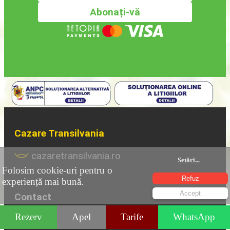
Cazare Transilvania
cazaretransilvania.ro
Setări
...
Folosim cookie-uri pentru o
Refuz
experiență mai bună.
Accept
Contact
Rezerv
Apel
Tarife
WhatsApp
Email:
info@kerengo.ro