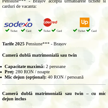
Pensiune*** - Brașov accepta urmatoarele tichete si
carduri de vacanta:
Tichet
Card
Tichet
Card
Tichet
Card
Tarife 2025
Pensiune*** - Brașov
Cameră dublă matrimonială sau twin
Capacitate maximă:
2 persoane
Preț:
280 RON / noapte
Mic dejun (opțional):
40 RON / persoană
Cameră dublă matrimonială sau twin – cu mic
dejun inclus