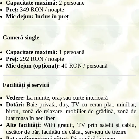
Capacitate maximă:
2 persoane
Preț:
349 RON / noapte
Mic dejun:
Inclus în preț
Cameră single
Capacitate maximă:
1 persoană
Preț:
292 RON / noapte
Mic dejun (opțional):
40 RON / persoană
Facilități și servicii
Vedere:
La munte, oraș sau curte interioară
Dotări:
Baie privată, duș, TV cu ecran plat, minibar,
birou, zonă de relaxare, mobilier de grădină, zonă de
luat masa în aer liber
Alte facilități:
WiFi gratuit, TV prin satelit și cablu,
uscător de păr, facilități de călcat, serviciu de trezire
Pat suplimentar și pătuț:
Disponibil la cerere