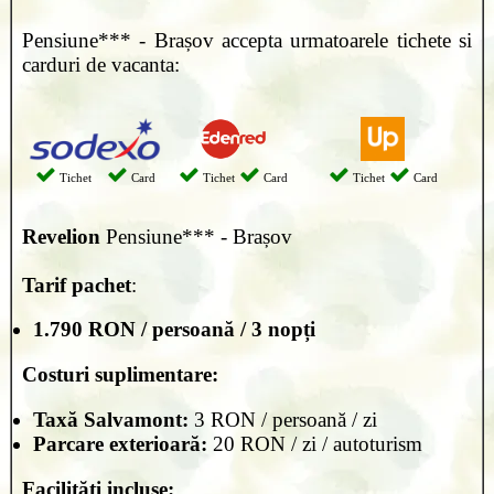
Pensiune*** - Brașov accepta urmatoarele tichete si
carduri de vacanta:
Tichet
Card
Tichet
Card
Tichet
Card
Revelion
Pensiune*** - Brașov
Tarif pachet
:
1.790 RON / persoană / 3 nopți
Costuri suplimentare:
Taxă Salvamont:
3 RON / persoană / zi
Parcare exterioară:
20 RON / zi / autoturism
Facilități incluse: