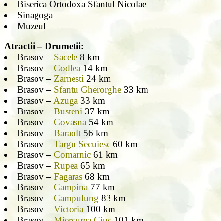
Biserica Ortodoxa Sfantul Nicolae
Sinagoga
Muzeul
Atractii – Drumetii:
Brasov –
Sacele
8 km
Brasov –
Codlea
14 km
Brasov –
Zarnesti
24 km
Brasov –
Sfantu Gherorghe
33 km
Brasov –
Azuga
33 km
Brasov –
Busteni
37 km
Brasov –
Covasna
54 km
Brasov –
Baraolt
56 km
Brasov –
Targu Secuiesc
60 km
Brasov –
Comarnic
61 km
Brasov –
Rupea
65 km
Brasov –
Fagaras
68 km
Brasov –
Campina
77 km
Brasov –
Campulung
83 km
Brasov –
Victoria
100 km
Brasov –
Miercurea Ciuc
101 km