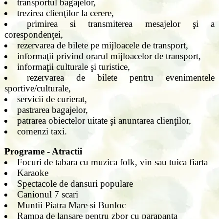
transportul bagajelor,
trezirea clienţilor la cerere,
primirea si transmiterea mesajelor şi a
corespondenţei,
rezervarea de bilete pe mijloacele de transport,
informaţii privind orarul mijloacelor de transport,
informaţii culturale şi turistice,
rezervarea de bilete pentru evenimentele
sportive/culturale,
servicii de curierat,
pastrarea bagajelor,
patrarea obiectelor uitate şi anuntarea clienţilor,
comenzi taxi.
Programe - Atractii
Focuri de tabara cu muzica folk, vin sau tuica fiarta
Karaoke
Spectacole de dansuri populare
Canionul 7 scari
Muntii Piatra Mare si Bunloc
Rampa de lansare pentru zbor cu parapanta