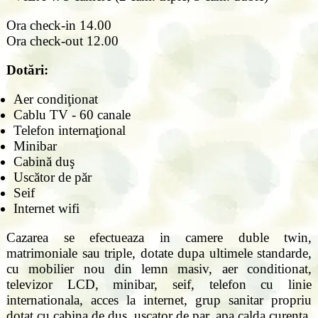
Ora check-in 14.00
Ora check-out 12.00
Dotări:
Aer condiţionat
Cablu TV - 60 canale
Telefon internaţional
Minibar
Cabină duş
Uscător de păr
Seif
Internet wifi
Cazarea se efectueaza in camere duble twin,
matrimoniale sau triple, dotate dupa ultimele standarde,
cu mobilier nou din lemn masiv, aer conditionat,
televizor LCD, minibar, seif, telefon cu linie
internationala, acces la internet, grup sanitar propriu
dotat cu cabina de dus, uscator de par, apa calda curenta,