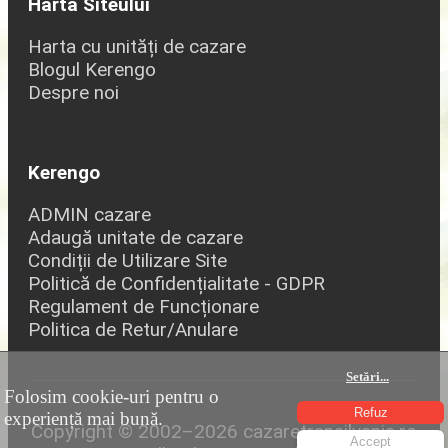
Harta Siteului
Harta cu unități de cazare
Blogul Kerengo
Despre noi
Kerengo
ADMIN cazare
Adaugă unitate de cazare
Condiții de Utilizare Site
Politică de Confidențialitate - GDPR
Regulament de Funcționare
Politica de Retur/Anulare
Setări
...
Folosim cookie-uri pentru o
Refuz
experiență mai bună.
Copyright © 2002–2026 cazaretransilvania.ro
Accept