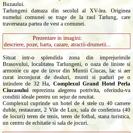
Buzaului.
Tarlungeni dateaza din secolul al XV-lea. Originea
numelui comunei se trage de la raul Tarlung, care
traverseaza partea de vest a comunei.
Prezentare in imagini:
descriere, poze, harta, cazare, atractii-drumetii...
Situat intr-o splendida zona din imprejurimile
Brasovului, localitatea Tarlungeni, o oaza de liniste si
armonie cu ape de izvor din Muntii Ciucas, lac si aer
curat inconjurat de dealuri, munti si paduri pe o
intindere de 32 Ha,
Complexul Grand Hotel Perla
Ciucasului
reprezinta alegerea potrivita, oferindu-va
conditii ideale pentru un sejur de neuitat.
Complexul cuprinde un hotel de 4 stele cu 40 camere
duble, restaurant, 2 Vile de Lux, sala de conferinta (40
de locuri) teren de tenis, teren de fotbal, stana turistica,
un centru de echitatie si sala de jocuri.