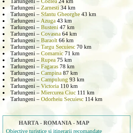
Tarlungeni –
Codlea
24 km
Tarlungeni –
Zarnesti
34 km
Tarlungeni –
Sfantu Gheorghe
43 km
Tarlungeni –
Azuga
43 km
Tarlungeni –
Busteni
47 km
Tarlungeni –
Covasna
64 km
Tarlungeni –
Baraolt
66 km
Tarlungeni –
Targu Secuiesc
70 km
Tarlungeni –
Comarnic
71 km
Tarlungeni –
Rupea
75 km
Tarlungeni –
Fagaras
78 km
Tarlungeni –
Campina
87 km
Tarlungeni –
Campulung
93 km
Tarlungeni –
Victoria
110 km
Tarlungeni –
Miercurea Ciuc
111 km
Tarlungeni –
Odorheiu Secuiesc
114 km
HARTA - ROMANIA - MAP
Obiective turistice si itinerarii recomandate