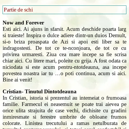
Partie de schi
Now and Forever
Esti aici. Ai ajuns in sfarsit. Acum deschide poarta larg
si traieste! Inspira o dulce adiere dintr-un duios Demult,
si-o briza proaspata de Azi si apoi esti liber sa te
indragostesti. De tot ce te-nconjoara, de tot ce cu
privirea urmaresti. Ziua cea mare incepe sa fie scrisa
chiar aici. Cu litere mari, poleite cu grija. A fost odata ca
niciodata si este acum pentru-ntotdeauna, asa incepe
povestea noastra iar tu …o poti continua, acum si aici.
Bine ai venit!
Cristian- Tinutul Dintotdeauna
In Cristian, istoria si prezentul au intemeiat o frumoasa
familie. Farmecul ei neasemuit se poate trai aievea pe
orice ulita strajuita de case vechi, dichisite cu gradini
inmiresmate si ferestre umbrite de obloane frumos
colorate. Linistea trecutului a ramas netulburata de