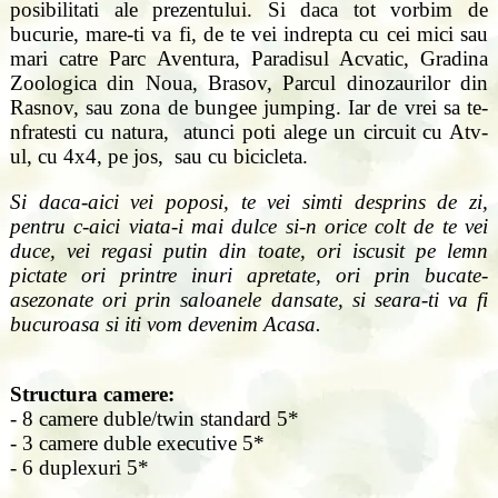
posibilitati ale prezentului. Si daca tot vorbim de
bucurie, mare-ti va fi, de te vei indrepta cu cei mici sau
mari catre Parc Aventura, Paradisul Acvatic, Gradina
Zoologica din Noua, Brasov, Parcul dinozaurilor din
Rasnov, sau zona de bungee jumping. Iar de vrei sa te-
nfratesti cu natura, atunci poti alege un circuit cu Atv-
ul, cu 4x4, pe jos, sau cu bicicleta.
Si daca-aici vei poposi, te vei simti desprins de zi,
pentru c-aici viata-i mai dulce si-n orice colt de te vei
duce, vei regasi putin din toate, ori iscusit pe lemn
pictate ori printre inuri apretate, ori prin bucate-
asezonate ori prin saloanele dansate, si seara-ti va fi
bucuroasa si iti vom devenim Acasa.
Structura camere:
- 8 camere duble/twin standard 5*
- 3 camere duble executive 5*
- 6 duplexuri 5*