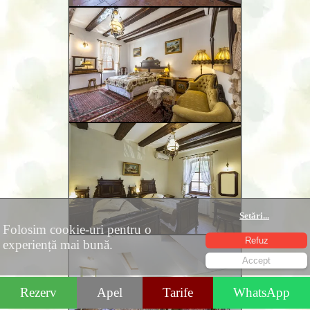
Setări
...
Folosim cookie-uri pentru o
Refuz
experiență mai bună.
Accept
Rezerv
Apel
Tarife
WhatsApp