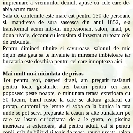
impreunare a vremurilor demult apuse cu cele care de-
abia acum rasar.
Sala de conferinte este mare cat pentru 150 de persoane
si, mandretea de sura saseasca din anul 1852, s-a
transformat acum intr-un impresionant salon, inalt, pe
doua nivele, decorat cu iscusinta si inzestrat cu toate cele
de trebuinta.
Pentru dimineti tihnite si savuroase, salonul de mic
dejun este gata sa te invaluie in miresme imbietoare iar
bucataria este deschisa pentru cei care innopteaza aici.
Mai mult nu-i niciodata de prisos
Tot pentru voi, oaspeti dragi, am pregatit rasfaturi
pentru toate gusturile: trei baruri pentru cei care
poposesc peste noapte, o minunata terasa exterioara cu
50 locuri, barul rustic la care se alatura gratarul cu
protap, cuptorul pe lemne si soba ca la bunica la tara
unde se pot servi preparate la ceaun si alte bunataturi pe
care va lasam curiozitatea de a le gusta, o piscina
interioara si exterioara, atat pentru adulti cat si pentru
copii, sala de biliard si tenis de masa, sauna uscata, salon