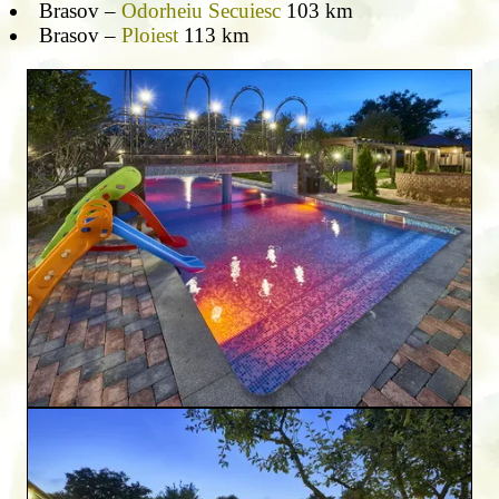
Brasov –
Odorheiu Secuiesc
103 km
Brasov –
Ploiest
113 km