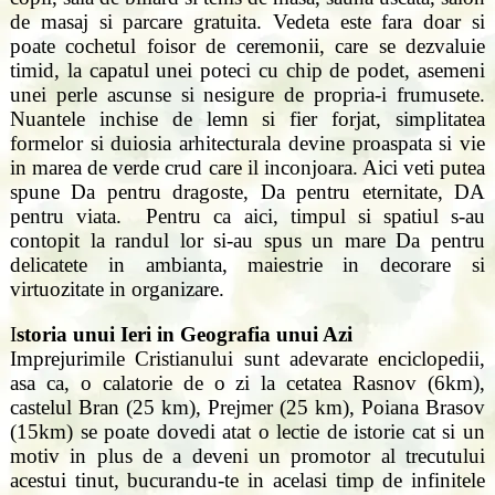
de masaj si parcare gratuita. Vedeta este fara doar si
poate cochetul foisor de ceremonii, care se dezvaluie
timid, la capatul unei poteci cu chip de podet, asemeni
unei perle ascunse si nesigure de propria-i frumusete.
Nuantele inchise de lemn si fier forjat, simplitatea
formelor si duiosia arhitecturala devine proaspata si vie
in marea de verde crud care il inconjoara. Aici veti putea
spune Da pentru dragoste, Da pentru eternitate, DA
pentru viata. Pentru ca aici, timpul si spatiul s-au
contopit la randul lor si-au spus un mare Da pentru
delicatete in ambianta, maiestrie in decorare si
virtuozitate in organizare.
I
storia unui Ieri in Geografia unui Azi
Imprejurimile Cristianului sunt adevarate enciclopedii,
asa ca, o calatorie de o zi la cetatea Rasnov (6km),
castelul Bran (25 km), Prejmer (25 km), Poiana Brasov
(15km) se poate dovedi atat o lectie de istorie cat si un
motiv in plus de a deveni un promotor al trecutului
acestui tinut, bucurandu-te in acelasi timp de infinitele