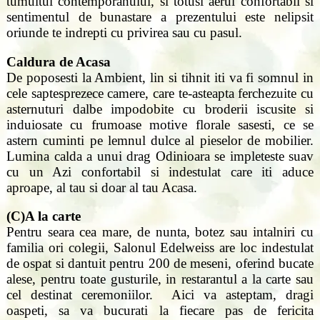
tumultul contemporanului, si totusi aerul confortabil si
sentimentul de bunastare a prezentului este nelipsit
oriunde te indrepti cu privirea sau cu pasul.
Caldura de Acasa
De poposesti la Ambient, lin si tihnit iti va fi somnul in
cele saptesprezece camere, care te-asteapta ferchezuite cu
asternuturi dalbe impodobite cu broderii iscusite si
induiosate cu frumoase motive florale sasesti, ce se
astern cuminti pe lemnul dulce al pieselor de mobilier.
Lumina calda a unui drag Odinioara se impleteste suav
cu un Azi confortabil si indestulat care iti aduce
aproape, al tau si doar al tau Acasa.
(C)A la carte
Pentru seara cea mare, de nunta, botez sau intalniri cu
familia ori colegii, Salonul Edelweiss are loc indestulat
de ospat si dantuit pentru 200 de meseni, oferind bucate
alese, pentru toate gusturile, in restarantul a la carte sau
cel destinat ceremoniilor. Aici va asteptam, dragi
oaspeti, sa va bucurati la fiecare pas de fericita