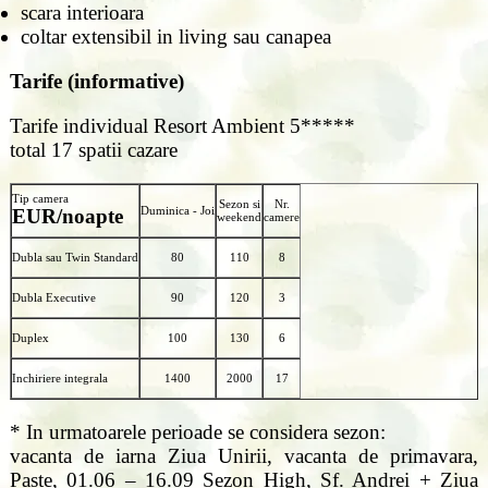
scara interioara
coltar extensibil in living sau canapea
Tarife (informative)
Tarife individual Resort Ambient 5*****
total 17 spatii cazare
Tip camera
Sezon si
Nr.
Duminica - Joi
EUR/noapte
weekend
camere
Dubla sau Twin Standard
80
110
8
Dubla Executive
90
120
3
Duplex
100
130
6
Inchiriere integrala
1400
2000
17
* In urmatoarele perioade se considera sezon:
vacanta de iarna Ziua Unirii, vacanta de primavara,
Paste, 01.06 – 16.09 Sezon High, Sf. Andrei + Ziua