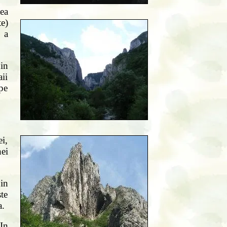
ea
te)
 a
din
ii
 pe
i,
ei
in
te
a.
In