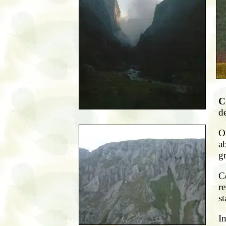
C
d
Of
ab
gr
C
re
st
In