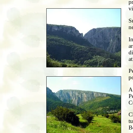
pr
vi
Su
ne
In
a
d
a
P
po
A
Pe
Cu
Ch
t
Bo