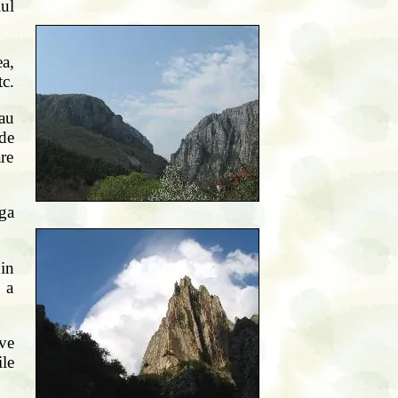
lul
ea,
tc.
sau
de
re
ga
in
ă a
ive
le