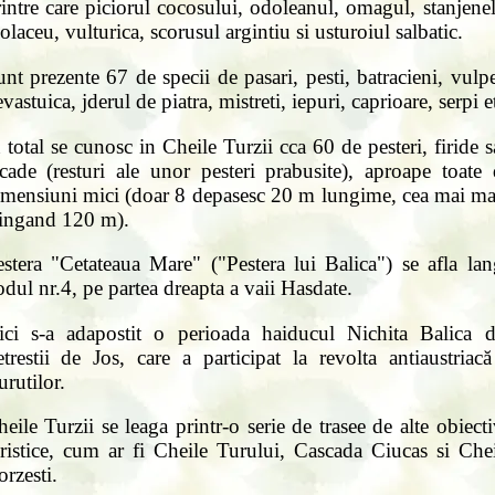
intre care piciorul cocosului, odoleanul, omagul, stanjene
olaceu, vulturica, scorusul argintiu si usturoiul salbatic.
nt prezente 67 de specii de pasari, pesti, batracieni, vulp
vastuica, jderul de piatra, mistreti, iepuri, caprioare, serpi e
 total se cunosc in Cheile Turzii cca 60 de pesteri, firide 
rcade (resturi ale unor pesteri prabusite), aproape toate 
imensiuni mici (doar 8 depasesc 20 m lungime, cea mai ma
tingand 120 m).
estera "Cetateaua Mare" ("Pestera lui Balica") se afla lan
dul nr.4, pe partea dreapta a vaii Hasdate.
ici s-a adapostit o perioada haiducul Nichita Balica d
trestii de Jos, care a participat la revolta antiaustriac
rutilor.
eile Turzii se leaga printr-o serie de trasee de alte obiect
uristice, cum ar fi Cheile Turului, Cascada Ciucas si Chei
rzesti.