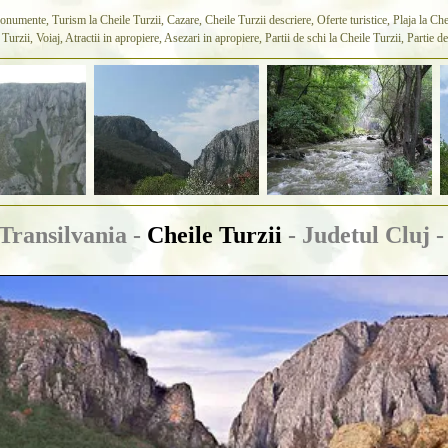
umente, Turism la Cheile Turzii, Cazare, Cheile Turzii descriere, Oferte turistice, Plaja la Chei
e Turzii, Voiaj, Atractii in apropiere, Asezari in apropiere, Partii de schi la Cheile Turzii, Partie 
Transilvania -
Cheile Turzii
- Judetul Cluj 