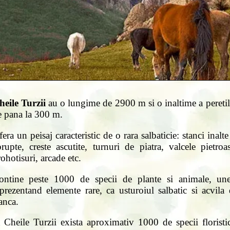
heile Turzii
au o lungime de 2900 m si o inaltime a peretil
e pana la 300 m.
era un peisaj caracteristic de o rara salbaticie: stanci inalte
rupte, creste ascutite, turnuri de piatra, valcele pietroa
ohotisuri, arcade etc.
ontine peste 1000 de specii de plante si animale, une
prezentand elemente rare, ca usturoiul salbatic si acvila
anca.
 Cheile Turzii exista aproximativ 1000 de specii floristi