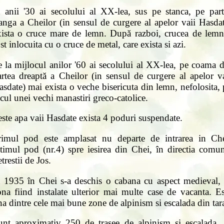
n anii '30 ai secolului al XX-lea, sus pe stanca, pe part
anga a Cheilor (in sensul de curgere al apelor vaii Hasda
xista o cruce mare de lemn. După razboi, crucea de lemn
st inlocuita cu o cruce de metal, care exista si azi.
 la mijlocul anilor '60 ai secolului al XX-lea, pe coama 
artea dreaptă a Cheilor (in sensul de curgere al apelor va
sdate) mai exista o veche bisericuta din lemn, nefolosita,
cul unei vechi manastiri greco-catolice.
ste apa vaii Hasdate exista 4 poduri suspendate.
rimul pod este amplasat nu departe de intrarea in Che
ltimul pod (nr.4) spre iesirea din Chei, în directia comun
trestii de Jos.
n 1935 în Chei s-a deschis o cabana cu aspect medieval, 
ona fiind instalate ulterior mai multe case de vacanta. Es
a dintre cele mai bune zone de alpinism si escalada din tar
unt aproximativ 250 de trasee de alpinism si escalada. 