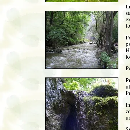
I
st
e
fo
Pe
p
Ha
lo
Pe
P
u
Pe
I
z
un
S