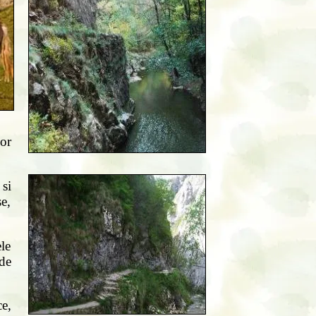
or
 si
se,
le
 de
ce,