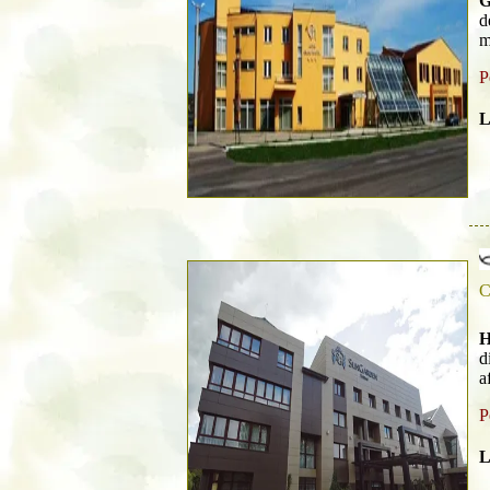
G
d
m
P
L
C
H
d
a
P
L