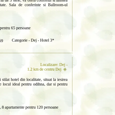
ria de 3 stele, va ofera confortul si linistea
tate. Sala de conferinte si Ballroom-ul
pentru 65 persoane
Categorie - Dej - Hotel 3*
69
Localizare: Dej -
1.2 km de centru Dej
tilat hotel din localitate, situat la iesirea
 locul ideal pentru odihna, dar si pentru
, 8 apartamente pentru 120 persoane