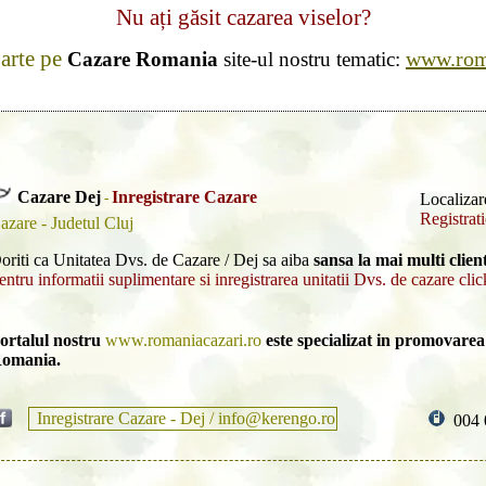
Nu ați găsit cazarea viselor?
parte pe
www.roma
Cazare Romania
site-ul nostru tematic:
Cazare Dej
Inregistrare Cazare
-
Localizar
Registrat
azare - Judetul Cluj
oriti ca Unitatea Dvs. de Cazare / Dej sa aiba
sansa la mai multi client
entru informatii suplimentare si inregistrarea unitatii Dvs. de cazare clic
ortalul nostru
www.romaniacazari.ro
este specializat in promovarea 
omania.
Inregistrare Cazare - Dej / info@kerengo.ro
004 