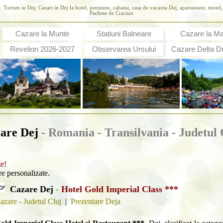
. Turism in Dej. Cazari in Dej la hotel, pensiune, cabana, casa de vacanta Dej, apartament, motel, 
Pachete de Craciun
Cazare la Munte
Statiuni Balneare
Cazare la M
Revelion 2026-2027
Observarea Ursului
Cazare Delta Du
are Dej
- Romania - Transilvania -
Judetul 
te!
are personalizate.
Cazare Dej
-
Hotel Gold Imperial Class ***
azare - Judetul Cluj
|
Prezentare Deja