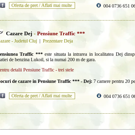
Oferta de pret /
Aflati mai multe
004 0736 651 0
Cazare Dej
-
Pensiune Traffic ***
azare - Judetul Cluj
|
Prezentare Deja
ensiunea Traffic ***
este situata la intrarea in localitatea Dej din
tatiei de benzina Lukoil, si la numai 200 m de gara.
entru detalii Pensiune Traffic - trei stele
ocuri de cazare in Pensiune Traffic *** - Dej:
7 camere pentru 20 p
Oferta de pret /
Aflati mai multe
004 0736 651 0