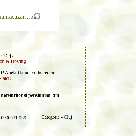
niacazari.ro
e: Dej /
ion & Hosting
i
? Apelati la noi cu incredere!
k aici!
hotelurilor si pensiunilor din
Categorie - Cluj
0736 651 069