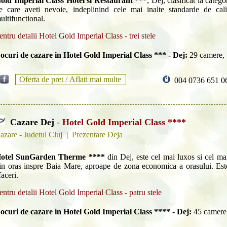
old Imperial Class Hotel si Restaurant ***
, Dej, clasificat la catego
e care aveti nevoie, indeplinind cele mai inalte standarde de cali
ultifunctional.
entru detalii Hotel Gold Imperial Class - trei stele
ocuri de cazare in Hotel Gold Imperial Class *** - Dej:
29 camere, 
Oferta de pret /
Aflati mai multe
004 0736 651 0
Cazare Dej
-
Hotel Gold Imperial Class ****
azare - Judetul Cluj
|
Prezentare Deja
otel SunGarden Therme ****
din Dej, este cel mai luxos si cel mai s
in oras inspre Baia Mare, aproape de zona economica a orasului. Este
faceri.
entru detalii Hotel Gold Imperial Class - patru stele
ocuri de cazare in Hotel Gold Imperial Class **** - Dej:
45 camere