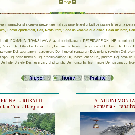
TOP
inea informatiilor si a datelor prezentate mai sus proprietarul unitatii de cazare isi asuma toat
Motel, Hostel, Apartament, Han, Restaurant, Casa de vacanta si la cheie, Casa din lemn, Cab
si din ROMANIA - TRANSILVANIA, aveti posibilitatea de REZERVARE ONLINE, pe teritor
, Despre Dej, Obiective turistice Dej, Evenimente turistice si agrement Dej, Poze Dej, Harta 
mente Dej, apartament, garsoniere Dej, hoteluri restaurant Dej, turism, revelion Dej, oferte 
m spa Dej, harta turistica Dej, craciun cabane Dej, hostel cazari Dej, parcare Dej, casa de i
Dej,hotel 3 stele Dej, rezervari, ghid turistic Dej, turistinfo, last minute Dej, piscina cu h
ERINAJ - RUSALII
STATIUNI MONT
Romania - Transilv
leu Ciuc - Harghita