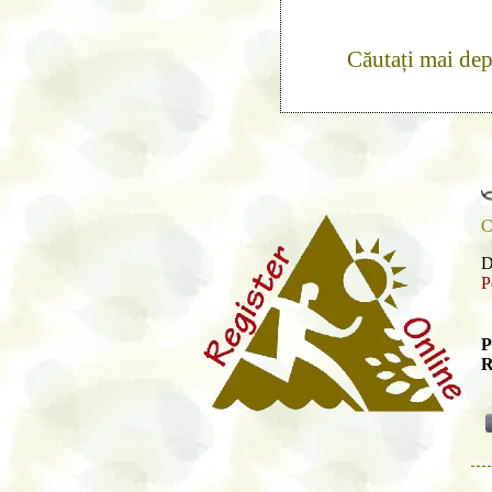
Căutați mai de
C
D
P
P
R