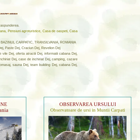
a raspunderea.
ana, Pensiuni agroturistice, Casa de oaspeti, Casa
iul: BAZINUL CARPATIC, TRANSILVANIA, ROMANIA
Dej, Paste Dej, Craciun Dej, Revelion Dej
vile Dej, oferta atractii Dej, informatii cabana Dej,
nchiriat Dej, case de inchiriat Dej, camping, cazare
idromasaj, sauna Dej, team building Dej, cabana Dej,
ANE
OBSERVAREA URSULUI
ania
Observatoare de ursi in Muntii Carpati