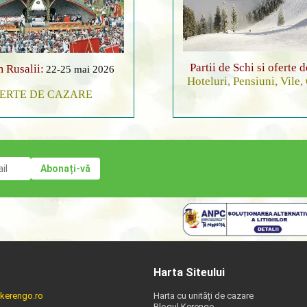
Partii de Schi si oferte 
 Rusalii:
22-25 mai 2026
Hoteluri, Pensiuni, Vile,
ERTE DE CAZARE
Harta Siteului
kerengo.ro
Harta cu unități de cazare
Blogul Kerengo