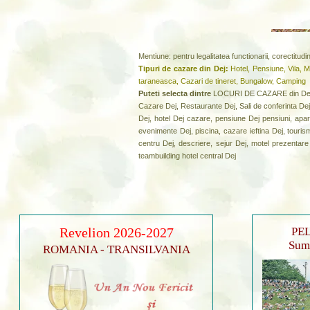
Mentiune: pentru legalitatea functionarii, corectitud
Tipuri de cazare din Dej:
Hotel, Pensiune, Vila, 
taraneasca, Cazari de tineret, Bungalow, Camping
Puteti selecta dintre
LOCURI DE CAZARE din Dej 
Cazare Dej, Restaurante Dej, Sali de conferinta Dej
Dej, hotel Dej cazare, pensiune Dej pensiuni, aparta
evenimente Dej, piscina, cazare ieftina Dej, touris
centru Dej, descriere, sejur Dej, motel prezentare 
teambuilding hotel central Dej
Revelion 2026-2027
PEL
Sumu
ROMANIA - TRANSILVANIA