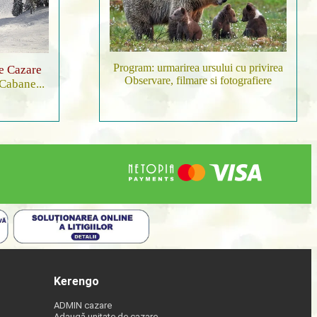
Program: urmarirea ursului cu privirea
de Cazare
Observare, filmare si fotografiere
 Cabane...
Kerengo
ADMIN cazare
Adaugă unitate de cazare