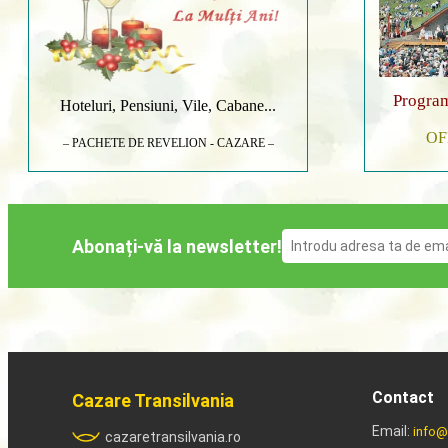
Program
Hoteluri, Pensiuni, Vile, Cabane...
OF
– PACHETE DE REVELION - CAZARE –
Abonați-vă la newsletter!
Contact
Cazare Transilvania
Email:
info@
cazaretransilvania.ro