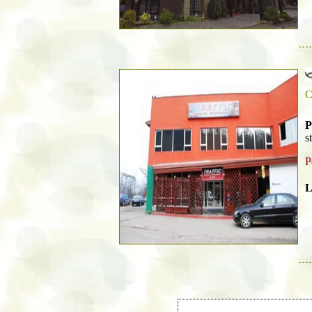
C
P
s
P
L