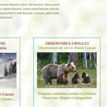
elion Brazesti, oferte vile Brazesti, oferta atractii
iun cabane Brazesti, hostel cazari Brazesti, parcare
esti,hotel 3 stele Brazesti, rezervari, ghid turistic
al Brazesti
ANE
OBSERVAREA URSULUI
ania
Observatoare de ursi in Muntii Carpati
Program: urmarirea ursului cu privirea
de Cazare
Observare, filmare si fotografiere
 Cabane...