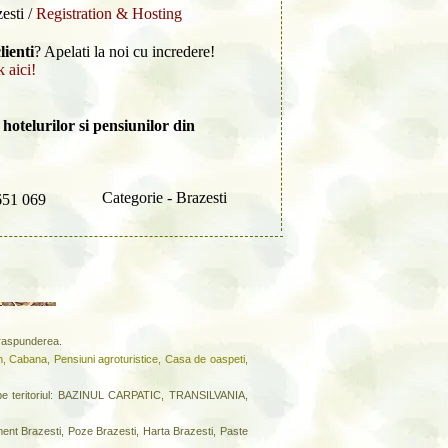
esti /
Registration & Hosting
lienti
? Apelati la noi cu incredere!
k aici!
hotelurilor si pensiunilor din
Categorie - Brazesti
651 069
a raspunderea.
n, Cabana, Pensiuni agroturistice, Casa de oaspeti,
 teritoriul: BAZINUL CARPATIC, TRANSILVANIA,
ment Brazesti, Poze Brazesti, Harta Brazesti, Paste