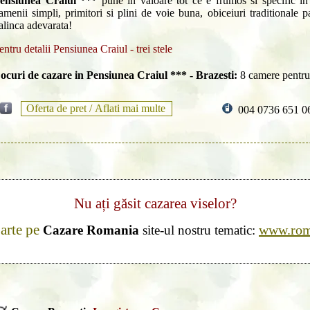
ensiunea Craiul ***
pune in valoare tot ce e frumos si specific in T
amenii simpli, primitori si plini de voie buna, obiceiuri traditionale p
alinca adevarata!
entru detalii Pensiunea Craiul - trei stele
ocuri de cazare in Pensiunea Craiul *** - Brazesti:
8 camere pentru
Oferta de pret /
Aflati mai multe
004 0736 651 0
Nu ați găsit cazarea viselor?
parte pe
www.roma
Cazare Romania
site-ul nostru tematic: