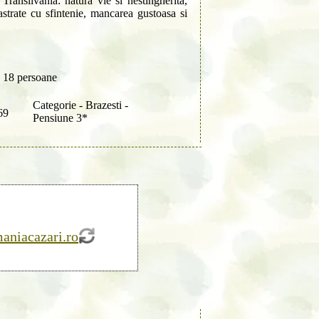
ransilvania: natura vie si nestingherita,
astrate cu sfintenie, mancarea gustoasa si
 18 persoane
Categorie - Brazesti -
69
Pensiune 3*
niacazari.ro