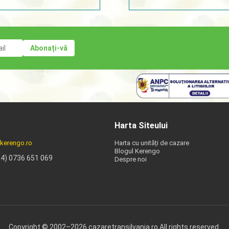
Harta Siteului
kerengo.ro
Harta cu unități de cazare
Blogul Kerengo
04) 0736 651 069
Despre noi
Copyright © 2002–2026 cazaretransilvania.ro All rights reserved.