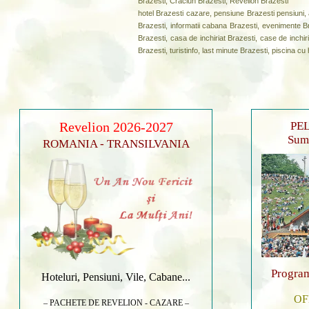
Brazesti, Craciun Brazesti, Revelion Brazesti
hotel Brazesti cazare, pensiune Brazesti pensiuni, a
Brazesti, informatii cabana Brazesti, evenimente Br
Brazesti, casa de inchiriat Brazesti, case de inchir
Brazesti, turistinfo, last minute Brazesti, piscina 
Revelion 2026-2027
PEL
Sumu
ROMANIA - TRANSILVANIA
Program
Hoteluri, Pensiuni, Vile, Cabane...
OF
– PACHETE DE REVELION - CAZARE –