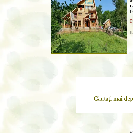
P
o
p
P
L
Căutați mai de