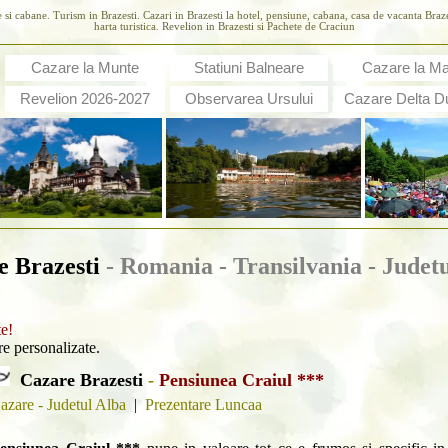
e si cabane. Turism in Brazesti. Cazari in Brazesti la hotel, pensiune, cabana, casa de vacanta Braz
harta turistica. Revelion in Brazesti si Pachete de Craciun
Cazare la Munte
Statiuni Balneare
Cazare la M
Revelion 2026-2027
Observarea Ursului
Cazare Delta Du
e Brazesti
- Romania - Transilvania -
Judetu
te!
are personalizate.
Cazare Brazesti
-
Pensiunea Craiul ***
azare - Judetul Alba
|
Prezentare Luncaa