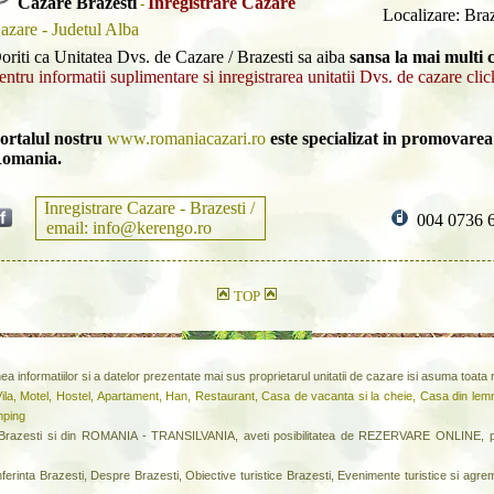
Cazare Brazesti
Inregistrare Cazare
-
Localizare: Braz
azare - Judetul Alba
oriti ca Unitatea Dvs. de Cazare / Brazesti sa aiba
sansa la mai multi c
entru informatii suplimentare si inregistrarea unitatii Dvs. de cazare clic
ortalul nostru
www.romaniacazari.ro
este specializat in promovarea 
omania.
Inregistrare Cazare - Brazesti /
004 0736 
email: info@kerengo.ro
TOP
inea informatiilor si a datelor prezentate mai sus proprietarul unitatii de cazare isi asuma toat
ila, Motel, Hostel, Apartament, Han, Restaurant, Casa de vacanta si la cheie, Casa din lem
mping
zesti si din ROMANIA - TRANSILVANIA, aveti posibilitatea de REZERVARE ONLINE, pe
ferinta Brazesti, Despre Brazesti, Obiective turistice Brazesti, Evenimente turistice si agre