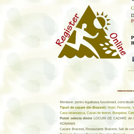
C
D
P
P
R
Mentiune: pentru legalitatea functionarii, corectitud
Tipuri de cazare din Brazesti:
Hotel, Pensiune, V
Casa taraneasca, Cazari de tineret, Bungalow, Ca
Puteti selecta dintre
LOCURI DE CAZARE din Bra
ROMANIA
Cazare Brazesti, Restaurante Brazesti, Sali de con