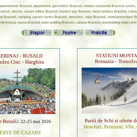
partamente Brazesti, apartament, garsoniere Brazesti, hoteluri restaurant Brazesti, turism, rev
azesti, piscina, cazare ieftina Brazesti, tourism spa Brazesti, harta turistica Brazesti, crac
iat Brazesti, camping, cazare centru Brazesti, descriere, sejur Brazesti, motel prezentare Braz
cu hidromasaj, sauna Brazesti, team building Brazesti, cabana Brazesti, teambuilding hotel centr
ERINAJ - RUSALII
STATIUNI MONT
Romania - Transilv
leu Ciuc - Harghita
Partii de Schi si oferte 
 Rusalii:
22-25 mai 2026
Hoteluri, Pensiuni, Vile,
ERTE DE CAZARE