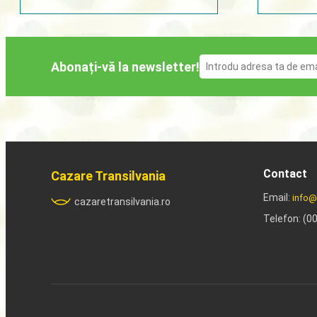
Abonați-vă la newsletter!
Contact
Cazare Transilvania
Email:
info@
cazaretransilvania.ro
Telefon: (0