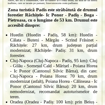
Astfel, are loc o condensare, care da nastere la o ceata deasa, un strat de un metru
inaltime, care se taraste pe pamant, binecunoscuta ceata padisana.
Zona turistică Padis este străbătută de drumul
forestier Răchițele- Ic Ponor - Padiș - Boga -
Pietroasa, cu o lungime de 53 km. Drumul este
accesibil dinspre:
Huedin (Huedin - Padiș, 58 km): Huedin -
Călata - Buteni - Mărgău - Scrind Frăsinet -
Răchițele: 27 km, drum județean parțial
modernizat; Răchițele- Padiș: 31 km, drum
forestier.
Cluj-Napoca (Cluj-Napoca - Padiș, 95 km): Cluj
- Gilău - Someșul Cald - Mărișel - Poiana Horea
- Ic Ponor (Cantonul Silvic Bârna), din care:
Cluj-Napoca - Poiana Horea: 70 km, drum
modernizat (asfalt), Poiana Horea - Călineasa - Ic
Ponor (Cantonul Silvic Bârna): 20 km, drum
nemodernizat, recomandat autoturismelor de
teren.
Oradea (Oradea - Padiș: 100 km): prin Beiuș -