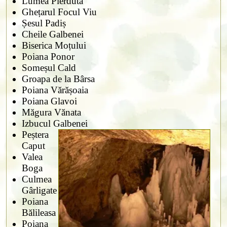
Lumea Pierdută
Ghețarul Focul Viu
Șesul Padiș
Cheile Galbenei
Biserica Moțului
Poiana Ponor
Someșul Cald
Groapa de la Bârsa
Poiana Vărășoaia
Poiana Glavoi
Măgura Vănata
Izbucul Galbenei
Peștera
Caput
Valea
Boga
Culmea
Gârligate
Poiana
Bălileasa
Poiana