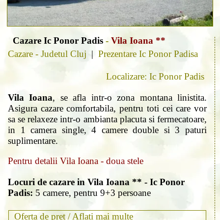
Cazare Ic Ponor Padis
-
Vila Ioana **
Cazare - Judetul Cluj
|
Prezentare Ic Ponor Padisa
Localizare: Ic Ponor Padis
Vila Ioana
, se afla intr-o zona montana linistita.
Asigura cazare comfortabila, pentru toti cei care vor
sa se relaxeze intr-o ambianta placuta si fermecatoare,
in 1 camera single, 4 camere double si 3 paturi
suplimentare.
Pentru detalii Vila Ioana - doua stele
Locuri de cazare in Vila Ioana ** - Ic Ponor
Padis:
5 camere, pentru 9+3 persoane
Oferta de pret /
Aflati mai multe