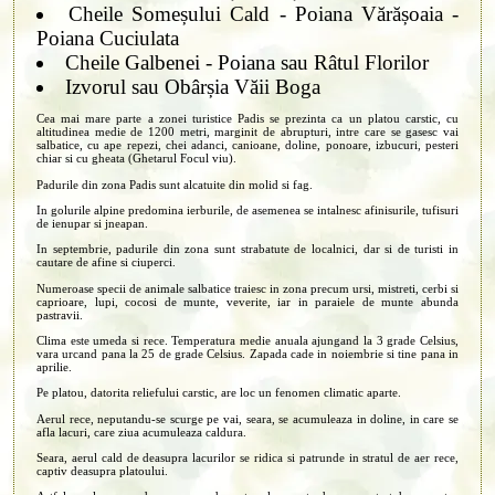
Cheile Someșului Cald - Poiana Vărășoaia -
Poiana Cuciulata
Cheile Galbenei - Poiana sau Râtul Florilor
Izvorul sau Obârșia Văii Boga
Cea mai mare parte a zonei turistice Padis se prezinta ca un platou carstic, cu
altitudinea medie de 1200 metri, marginit de abrupturi, intre care se gasesc vai
salbatice, cu ape repezi, chei adanci, canioane, doline, ponoare, izbucuri, pesteri
chiar si cu gheata (Ghetarul Focul viu).
Padurile din zona Padis sunt alcatuite din molid si fag.
In golurile alpine predomina ierburile, de asemenea se intalnesc afinisurile, tufisuri
de ienupar si jneapan.
In septembrie, padurile din zona sunt strabatute de localnici, dar si de turisti in
cautare de afine si ciuperci.
Numeroase specii de animale salbatice traiesc in zona precum ursi, mistreti, cerbi si
caprioare, lupi, cocosi de munte, veverite, iar in paraiele de munte abunda
pastravii.
Clima este umeda si rece. Temperatura medie anuala ajungand la 3 grade Celsius,
vara urcand pana la 25 de grade Celsius. Zapada cade in noiembrie si tine pana in
aprilie.
Pe platou, datorita reliefului carstic, are loc un fenomen climatic aparte.
Aerul rece, neputandu-se scurge pe vai, seara, se acumuleaza in doline, in care se
afla lacuri, care ziua acumuleaza caldura.
Seara, aerul cald de deasupra lacurilor se ridica si patrunde in stratul de aer rece,
captiv deasupra platoului.