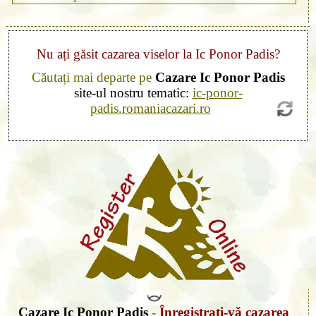
Nu ați găsit cazarea viselor la Ic Ponor Padis?
Căutați mai departe pe
Cazare Ic Ponor Padis
site-ul nostru tematic:
ic-ponor-
padis.romaniacazari.ro
Cazare Ic Ponor Padis
-
Înregistrați-vă cazarea