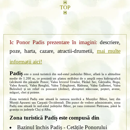
TOP
Ic Ponor Padis prezentare în imagini:
descriere,
poze, harta, cazare, atractii-drumetii,
mai multe
informații aici!
Padiș
este o zonă turistică din sud-estul județului Bihor, aflată la o altitudine
medie de 1.200 m, ce prezintă un platou străbătut de o amplă rețea hidrografică
(alcătuită din pâraiele Ponor, Valea Izvorul Ursului, Pârâul Sec, Gârjoaba, Boga,
Valea Arsurii, Valea Renghii, Valea Trânghiesti, Rădeasa, Valea Galbenei, Valea
Bulzului) și un relief cu ponoare (doline), abrupturi stâncoase, peșteri, avene,
măguri, chei și poiene.
Zona turistică Padiș este situată în ramura nordică a Munților Bihor, lanț din
Munții Apuseni sau Carpații Occidentali. Din punct de vedere administrativ, zona
Padiș este situată în sud-estul județului Bihor, pe raza comunei Pietroasa, până la
granița cu județele Cluj și Alba.
Zona turistică Padiș este compusă din
:
Bazinul închis Padiș - Cetățile Ponorului