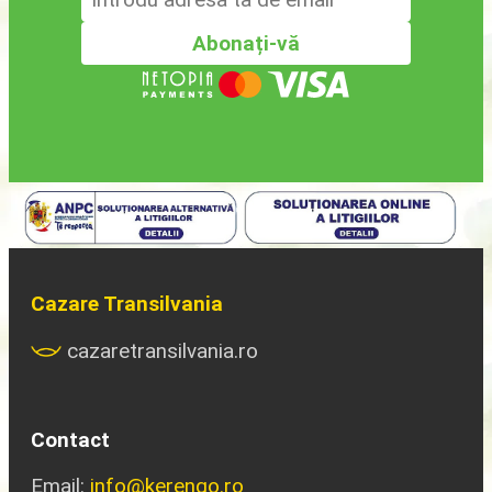
Cazare Transilvania
cazaretransilvania.ro
Contact
Email:
info@kerengo.ro