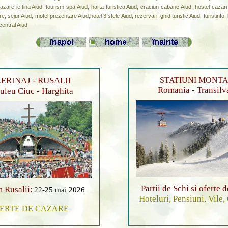
azare ieftina Aiud, tourism spa Aiud, harta turistica Aiud, craciun cabane Aiud, hostel cazari
e, sejur Aiud, motel prezentare Aiud,hotel 3 stele Aiud, rezervari, ghid turistic Aiud, turistinfo
central Aiud
ERINAJ - RUSALII
STATIUNI MONT
Romania - Transilv
leu Ciuc - Harghita
Partii de Schi si oferte 
 Rusalii:
22-25 mai 2026
Hoteluri, Pensiuni, Vile,
ERTE DE CAZARE