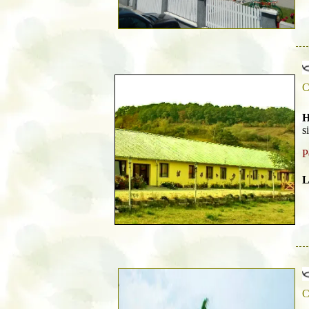
C
H
s
P
L
C