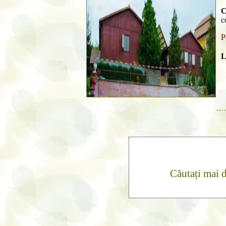
C
c
P
L
Căutați mai 