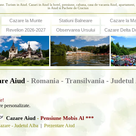
ane. Turism in Aiud. Cazari in Aiud la hotel, pensiune, cabana, casa de vacanta Aiud, apartament, 
in Aiud si Pachete de Craciun
Cazare la Munte
Statiuni Balneare
Cazare la M
Revelion 2026-2027
Observarea Ursului
Cazare Delta Du
re Aiud
- Romania - Transilvania -
Judetul
te!
are personalizate.
Cazare Aiud
-
Pensiune Mobis Al ***
azare - Judetul Alba
|
Prezentare Aiud