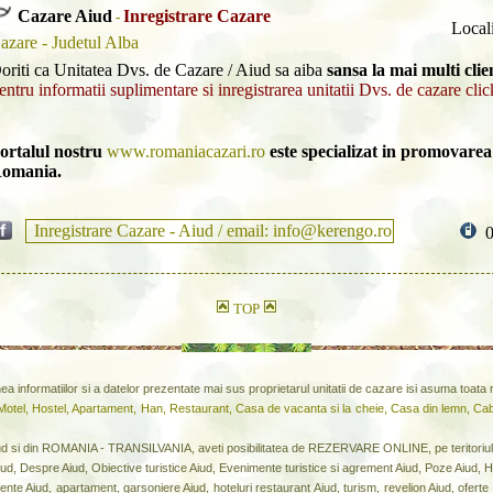
Cazare Aiud
Inregistrare Cazare
-
Local
azare - Judetul Alba
oriti ca Unitatea Dvs. de Cazare / Aiud sa aiba
sansa la mai multi clie
entru informatii suplimentare si inregistrarea unitatii Dvs. de cazare clic
ortalul nostru
www.romaniacazari.ro
este specializat in promovarea 
omania.
Inregistrare Cazare - Aiud / email: info@kerengo.ro
TOP
inea informatiilor si a datelor prezentate mai sus proprietarul unitatii de cazare isi asuma toat
 Motel, Hostel, Apartament, Han, Restaurant, Casa de vacanta si la cheie, Casa din lemn, Ca
 si din ROMANIA - TRANSILVANIA, aveti posibilitatea de REZERVARE ONLINE, pe terito
ud, Despre Aiud, Obiective turistice Aiud, Evenimente turistice si agrement Aiud, Poze Aiud, H
e Aiud, apartament, garsoniere Aiud, hoteluri restaurant Aiud, turism, revelion Aiud, oferte vi