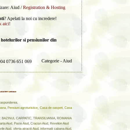
izare: Aiud /
Registration & Hosting
nti
? Apelati la noi cu incredere!
k aici!
hotelurilor si pensiunilor din
Categorie - Aiud
004 0736 651 069
a raspunderea.
bana, Pensiuni agroturistice, Casa de oaspeti, Casa
riul: BAZINUL CARPATIC, TRANSILVANIA, ROMANIA
arta Aiud, Paste Aiud, Craciun Aiud, Revelion Aiud
le Aiud, oferta atractii Aiud, informatii cabana Aiud,