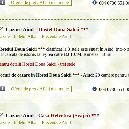
Oferta de pret /
Aflati mai multe
004 0736 651 0
Cazare Aiud
-
Hostel Doua Salcii ***
azare - Judetul Alba
|
Prezentare Aiud
ostelul Doua Salcii ***
clasificat la 3 stele este situat în Aiud, intr-o 
i incarcata de istorie, la ieşirea către DJ 107M: Rimetea - Buru.
entru detalii Hostel Doua Salcii - trei stele
ocuri de cazare in Hostel Doua Salcii *** - Aiud:
28 camere pentru 
Oferta de pret /
Aflati mai multe
004 0736 651 0
Cazare Aiud
-
Casa Helvetica (Svajci) ***
azare - Judetul Alba
|
Prezentare Aiud