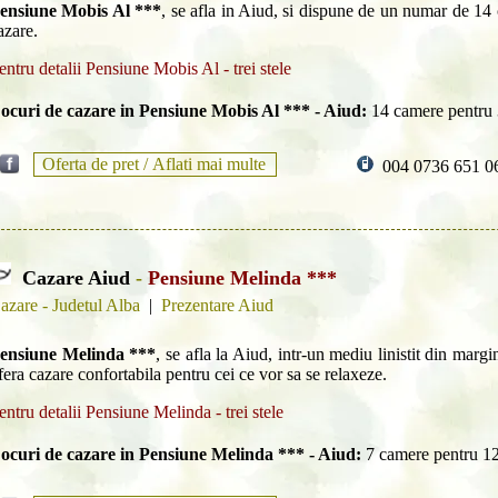
ensiune Mobis Al ***
, se afla in Aiud, si dispune de un numar de 14
azare.
entru detalii Pensiune Mobis Al - trei stele
ocuri de cazare in Pensiune Mobis Al *** - Aiud:
14 camere pentru
Oferta de pret /
Aflati mai multe
004 0736 651 0
Cazare Aiud
-
Pensiune Melinda ***
azare - Judetul Alba
|
Prezentare Aiud
ensiune Melinda ***
, se afla la Aiud, intr-un mediu linistit din margi
fera cazare confortabila pentru cei ce vor sa se relaxeze.
entru detalii Pensiune Melinda - trei stele
ocuri de cazare in Pensiune Melinda *** - Aiud:
7 camere pentru 1