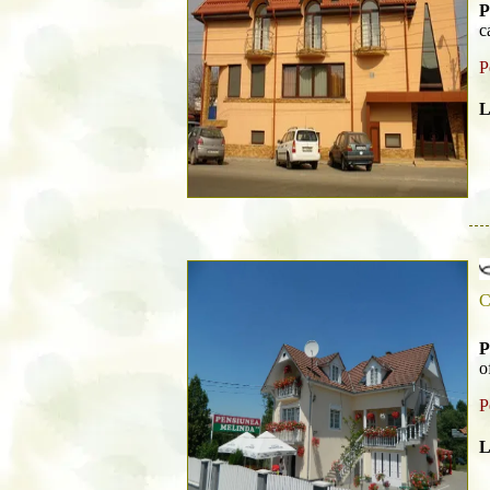
P
c
P
L
C
P
o
P
L