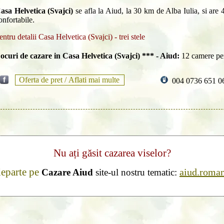
asa Helvetica (Svajci)
se afla la Aiud, la 30 km de Alba Iulia, si are 4
onfortabile.
entru detalii Casa Helvetica (Svajci) - trei stele
ocuri de cazare in Casa Helvetica (Svajci) *** - Aiud:
12 camere pe
Oferta de pret /
Aflati mai multe
004 0736 651 0
Nu ați găsit cazarea viselor?
departe pe
aiud.roman
Cazare Aiud
site-ul nostru tematic: