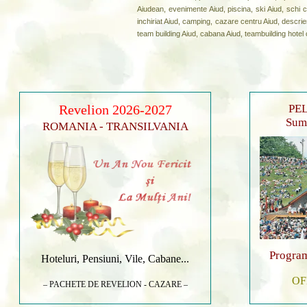
Aiudean, evenimente Aiud, piscina, ski Aiud, schi c
inchiriat Aiud, camping, cazare centru Aiud, descrier
team building Aiud, cabana Aiud, teambuilding hotel 
Revelion 2026-2027
PEL
Sumu
ROMANIA - TRANSILVANIA
Program
Hoteluri, Pensiuni, Vile, Cabane...
OF
– PACHETE DE REVELION - CAZARE –