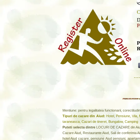
C
D
P
P
R
Mentiune: pentru legalitatea functionarii, corectitud
Tipuri de cazare din Aiud:
Hotel, Pensiune, Vila,
taraneasca, Cazari de tineret, Bungalow, Camping
Puteti selecta dintre
LOCURI DE CAZARE din Aiud
Cazare Aiud, Restaurante Aiud, Sali de conferinta Ai
hotel Aiud cazare, pensiune Aiud pensiuni, apartament