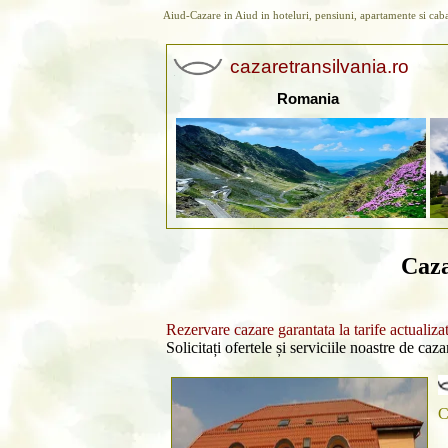
Aiud-Cazare in Aiud in hoteluri, pensiuni, apartamente si cab
cazaretransilvania.ro
Romania
Caza
Rezervare cazare garantata la tarife actualiza
Solicitați ofertele și serviciile noastre de caz
C