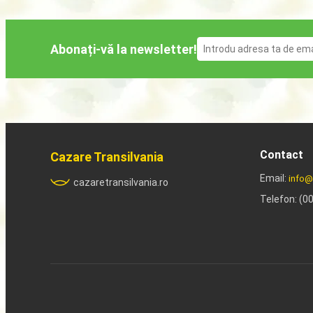
Abonați-vă la newsletter!
Contact
Cazare Transilvania
Email:
info@
cazaretransilvania.ro
Telefon: (0