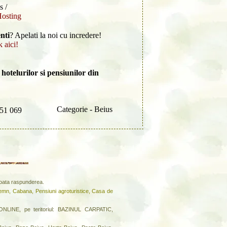
s /
Hosting
nti
? Apelati la noi cu incredere!
k aici!
hotelurilor si pensiunilor din
Categorie - Beius
51 069
 toata raspunderea.
lemn, Cabana, Pensiuni agroturistice, Casa de
LINE, pe teritoriul: BAZINUL CARPATIC,