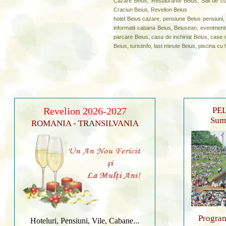
Cazare Beius, Restaurante Beius, Sali de con
Craciun Beius, Revelion Beius
hotel Beius cazare, pensiune Beius pensiuni, a
informatii cabana Beius, Beiusean, evenimente
parcare Beius, casa de inchiriat Beius, case d
Beius, turistinfo, last minute Beius, piscina c
Revelion 2026-2027
PEL
Sumu
ROMANIA - TRANSILVANIA
Program
Hoteluri, Pensiuni, Vile, Cabane...