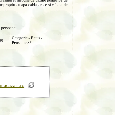
rasului si dispune de cazare pentru 31 de
ar propriu cu apa calda - rece si cabina de
 persoane
Categorie - Beius -
69
Pensiune 3*
niacazari.ro