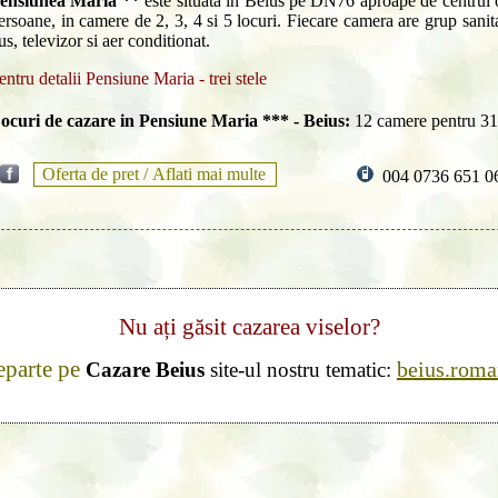
ensiunea Maria **
este situata in Beius pe DN76 aproape de centrul o
ersoane, in camere de 2, 3, 4 si 5 locuri. Fiecare camera are grup sanit
us, televizor si aer conditionat.
entru detalii Pensiune Maria - trei stele
ocuri de cazare in Pensiune Maria *** - Beius:
12 camere pentru 31
Oferta de pret /
Aflati mai multe
004 0736 651 0
Nu ați găsit cazarea viselor?
eparte pe
beius.roma
Cazare Beius
site-ul nostru tematic: