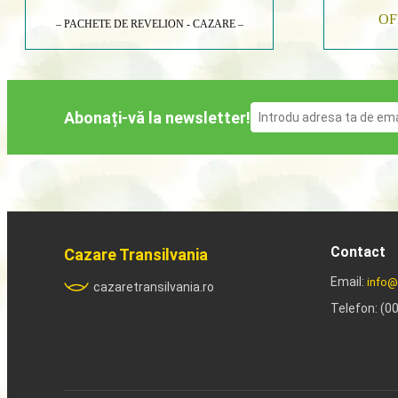
OF
– PACHETE DE REVELION - CAZARE –
Abonați-vă la newsletter!
Contact
Cazare Transilvania
Email:
info@
cazaretransilvania.ro
Telefon: (0