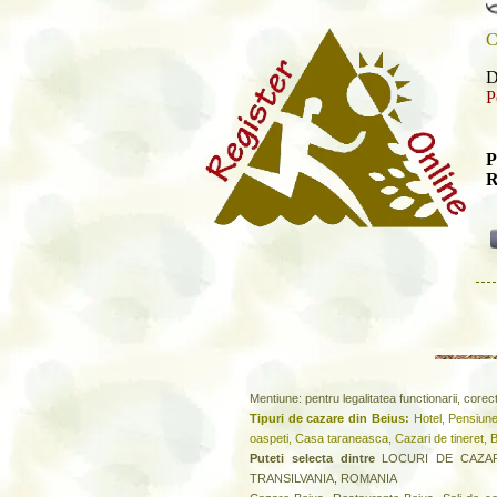
C
D
P
P
R
Mentiune: pentru legalitatea functionarii, corec
Tipuri de cazare din Beius:
Hotel, Pensiune
oaspeti, Casa taraneasca, Cazari de tineret,
Puteti selecta dintre
LOCURI DE CAZARE d
TRANSILVANIA, ROMANIA