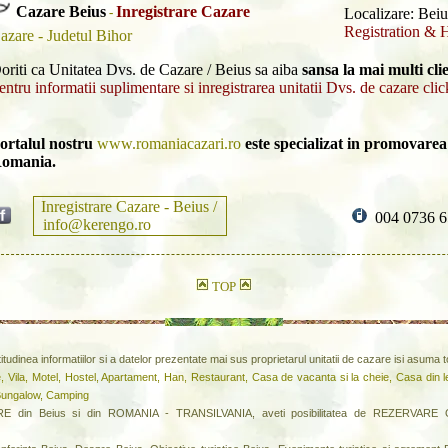
Cazare Beius
Inregistrare Cazare
-
Localizare: Beiu
Registration & 
azare - Judetul Bihor
oriti ca Unitatea Dvs. de Cazare / Beius sa aiba
sansa la mai multi clie
entru informatii suplimentare si inregistrarea unitatii Dvs. de cazare clic
ortalul nostru
www.romaniacazari.ro
este specializat in promovarea 
omania.
Inregistrare Cazare - Beius /
004 0736 6
info@kerengo.ro
TOP
titudinea informatiilor si a datelor prezentate mai sus proprietarul unitatii de cazare isi asuma
, Vila, Motel, Hostel, Apartament, Han, Restaurant, Casa de vacanta si la cheie, Casa din 
 Bungalow, Camping
in Beius si din ROMANIA - TRANSILVANIA, aveti posibilitatea de REZERVARE ON