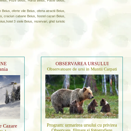
 Beius, Poze Beius, Harta Beius, Paste Beius,
eius, oferte vile Beius, oferta atractii Beius,
us, craciun cabane Beius, hostel cazari Beius,
s,hotel 3 stele Beius, rezervari, ghid turistic
ANE
OBSERVAREA URSULUI
ania
Observatoare de ursi in Muntii Carpati
Program: urmarirea ursului cu privirea
de Cazare
Observare, filmare si fotografiere