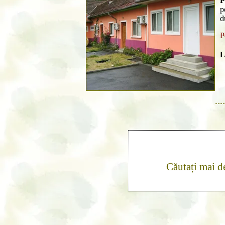
P
p
d
P
L
Căutați mai d