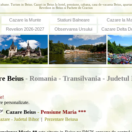
cabane. Turism in Beius. Cazari in Beius la hotel, pensiune, cabana, casa de vacanta Beius, aparta
Revelion in Beius si Pachete de Craciun
Cazare la Munte
Statiuni Balneare
Cazare la M
Revelion 2026-2027
Observarea Ursului
Cazare Delta Du
re Beius
- Romania - Transilvania -
Judetul
te!
are personalizate.
Cazare Beius
-
Pensiune Maria ***
azare - Judetul Bihor
|
Prezentare Beiusa