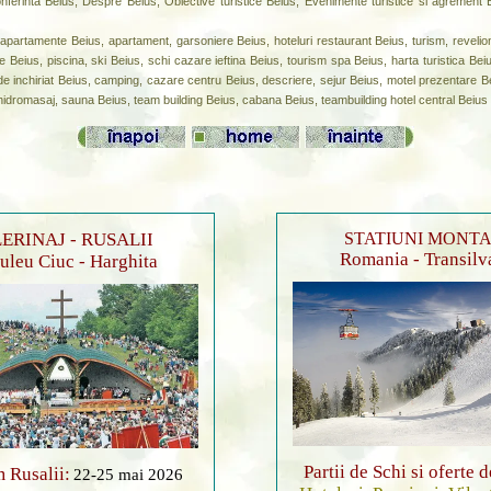
ferinta Beius, Despre Beius, Obiective turistice Beius, Evenimente turistice si agrement
partamente Beius, apartament, garsoniere Beius, hoteluri restaurant Beius, turism, revelion B
 Beius, piscina, ski Beius, schi cazare ieftina Beius, tourism spa Beius, harta turistica Bei
e inchiriat Beius, camping, cazare centru Beius, descriere, sejur Beius, motel prezentare Beiu
u hidromasaj, sauna Beius, team building Beius, cabana Beius, teambuilding hotel central Beius
ERINAJ - RUSALII
STATIUNI MONT
Romania - Transilv
leu Ciuc - Harghita
Partii de Schi si oferte 
 Rusalii:
22-25 mai 2026