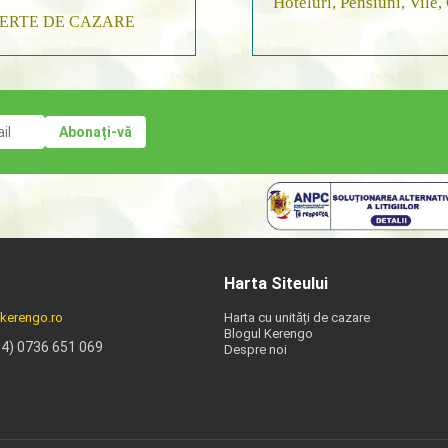
Hoteluri, Pensiuni, Vile,
ERTE DE CAZARE
Harta Siteului
kerengo.ro
Harta cu unități de cazare
Blogul Kerengo
04) 0736 651 069
Despre noi