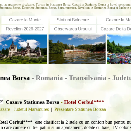
uni, apartamente si cabane. Turism in Statiunea Borsa. Cazari in Statiunea Borsa la hotel, pensiun
tatiunea Borsa. Descriere Statiunea Borsa, harta turistica. Revelion in Statiunea Borsa si Pachete 
Cazare la Munte
Statiuni Balneare
Cazare la M
Revelion 2026-2027
Observarea Ursului
Cazare Delta Du
unea Borsa
- Romania - Transilvania -
Judet
Cazare Statiunea Borsa
-
Hotel Cerbul****
azare - Judetul Maramures
|
Prezentare Statiunea Borsaa
otel Cerbul****
, este clasificat la 2 stele cu un confort bun pentru
in care camere cu trei paturi si un apartament, dotate cu baie, TV color