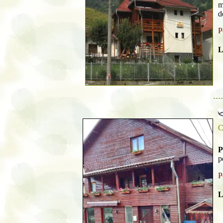
m
d
P
L
C
P
p
P
L