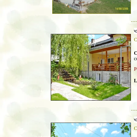
C
C
c
P
L
C