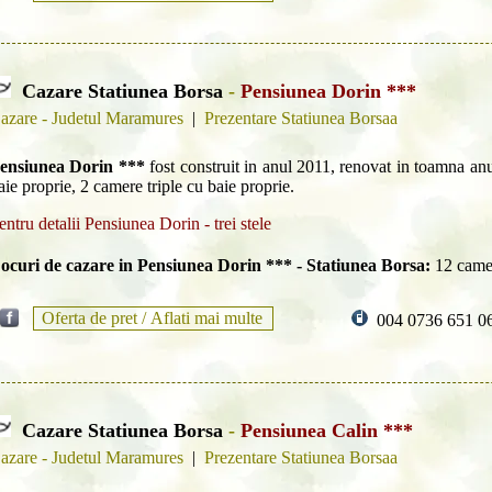
Cazare Statiunea Borsa
-
Pensiunea Dorin ***
azare - Judetul Maramures
|
Prezentare Statiunea Borsaa
ensiunea Dorin ***
fost construit in anul 2011, renovat in toamna an
aie proprie, 2 camere triple cu baie proprie.
entru detalii Pensiunea Dorin - trei stele
ocuri de cazare in Pensiunea Dorin *** - Statiunea Borsa:
12 came
Oferta de pret /
Aflati mai multe
004 0736 651 0
Cazare Statiunea Borsa
-
Pensiunea Calin ***
azare - Judetul Maramures
|
Prezentare Statiunea Borsaa