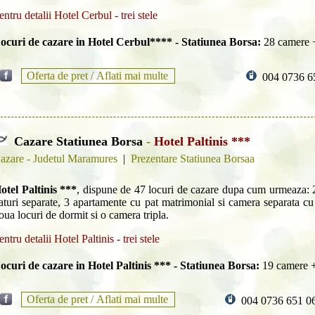
entru detalii Hotel Cerbul - trei stele
ocuri de cazare in Hotel Cerbul**** - Statiunea Borsa:
28 camere +
Oferta de pret /
Aflati mai multe
004 0736 6
Cazare Statiunea Borsa
-
Hotel Paltinis ***
azare - Judetul Maramures
|
Prezentare Statiunea Borsaa
otel Paltinis ***
, dispune de 47 locuri de cazare dupa cum urmeaza: 
aturi separate, 3 apartamente cu pat matrimonial si camera separata c
oua locuri de dormit si o camera tripla.
entru detalii Hotel Paltinis - trei stele
ocuri de cazare in Hotel Paltinis *** - Statiunea Borsa:
19 camere +
Oferta de pret /
Aflati mai multe
004 0736 651 0