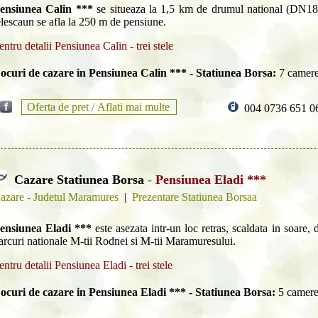
ensiunea Calin ***
se situeaza la 1,5 km de drumul national (DN18)
elescaun se afla la 250 m de pensiune.
entru detalii Pensiunea Calin - trei stele
ocuri de cazare in Pensiunea Calin *** - Statiunea Borsa:
7 camere
Oferta de pret /
Aflati mai multe
004 0736 651 0
Cazare Statiunea Borsa
-
Pensiunea Eladi ***
azare - Judetul Maramures
|
Prezentare Statiunea Borsaa
ensiunea Eladi ***
este asezata intr-un loc retras, scaldata in soare, 
arcuri nationale M-tii Rodnei si M-tii Maramuresului.
entru detalii Pensiunea Eladi - trei stele
ocuri de cazare in Pensiunea Eladi *** - Statiunea Borsa:
5 camere