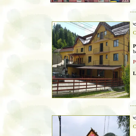
C
P
b
P
L
C