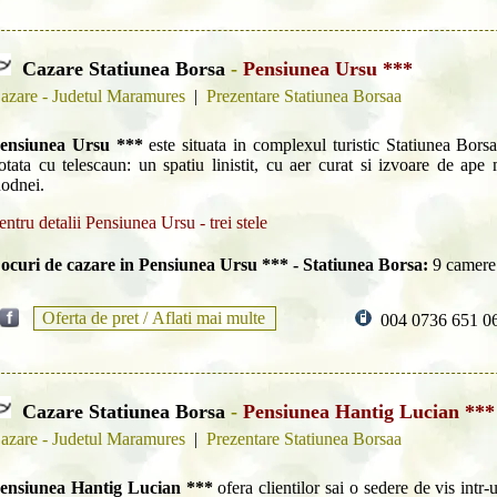
Cazare Statiunea Borsa
-
Pensiunea Ursu ***
azare - Judetul Maramures
|
Prezentare Statiunea Borsaa
ensiunea Ursu ***
este situata in complexul turistic Statiunea Bor
otata cu telescaun: un spatiu linistit, cu aer curat si izvoare de ape
odnei.
entru detalii Pensiunea Ursu - trei stele
ocuri de cazare in Pensiunea Ursu *** - Statiunea Borsa:
9 camere
Oferta de pret /
Aflati mai multe
004 0736 651 0
Cazare Statiunea Borsa
-
Pensiunea Hantig Lucian ***
azare - Judetul Maramures
|
Prezentare Statiunea Borsaa
ensiunea Hantig Lucian ***
ofera clientilor sai o sedere de vis intr