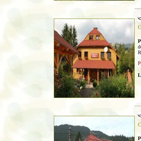
C
P
d
R
P
L
C
P