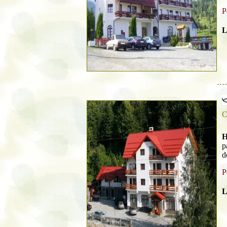
P
L
C
H
p
d
P
L