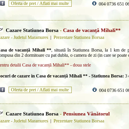
Oferta de pret /
Aflati mai multe
004 0736 651 0
Cazare Statiunea Borsa
-
Casa de vacanță Mihali**
azare - Judetul Maramures
|
Prezentare Statiunea Borsaa
asa de vacanță Mihali **
, situată în Statiunea Borsa, la 1 km de pâ
ompusa din 2 dormitoare cu pat dublu, o camera de zi (in care se poate d
entru detalii Casa de vacanță Mihali** - doua stele
ocuri de cazare in Casa de vacanță Mihali ** - Statiunea Borsa:
3 
Oferta de pret /
Aflati mai multe
004 0736 651 0
Cazare Statiunea Borsa
-
Pensiunea Vânătorul
azare - Judetul Maramures
|
Prezentare Statiunea Borsaa