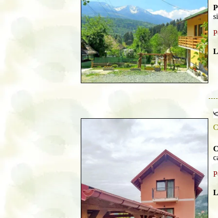
P
s
P
L
C
C
c
P
L