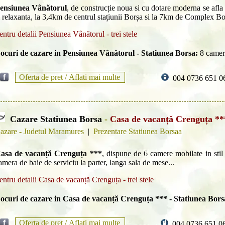
ensiunea Vânătorul
, de construcție noua si cu dotare moderna se afla p
i relaxanta, la 3,4km de centrul stațiunii Borșa si la 7km de Complex Bo
entru detalii Pensiunea Vânătorul - trei stele
ocuri de cazare in Pensiunea Vânătorul - Statiunea Borsa:
8 camer
Oferta de pret /
Aflati mai multe
004 0736 651 0
Cazare Statiunea Borsa
-
Casa de vacanță Crenguța **
azare - Judetul Maramures
|
Prezentare Statiunea Borsaa
asa de vacanță Crenguța ***
, dispune de 6 camere mobilate in stil
amera de baie de serviciu la parter, langa sala de mese...
entru detalii Casa de vacanță Crenguța - trei stele
ocuri de cazare in Casa de vacanță Crenguța *** - Statiunea Bors
Oferta de pret /
Aflati mai multe
004 0736 651 0