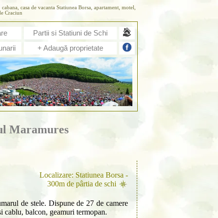
e, cabana, casa de vacanta Statiunea Borsa, apartament, motel,
de Craciun
are
Partii si Statiuni de Schi
narii
+ Adaugă proprietate
ul Maramures
Localizare: Statiunea Borsa -
300m de pârtia de schi
 numarul de stele. Dispune de 27 de camere
 si cablu, balcon, geamuri termopan.