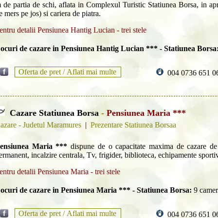
 de partia de schi, aflata in Complexul Turistic Statiunea Borsa, in a
e mers pe jos) si cariera de piatra.
entru detalii Pensiunea Hantig Lucian - trei stele
ocuri de cazare in Pensiunea Hantig Lucian *** - Statiunea Borsa
Oferta de pret /
Aflati mai multe
004 0736 651 0
Cazare Statiunea Borsa
-
Pensiunea Maria ***
azare - Judetul Maramures
|
Prezentare Statiunea Borsaa
ensiunea Maria ***
dispune de o capacitate maxima de cazare de 
ermanent, incalzire centrala, Tv, frigider, biblioteca, echipamente sportiv
entru detalii Pensiunea Maria - trei stele
ocuri de cazare in Pensiunea Maria *** - Statiunea Borsa:
9 camer
Oferta de pret /
Aflati mai multe
004 0736 651 0