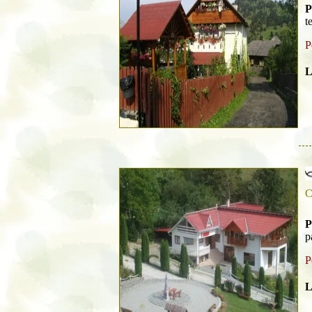
P
t
P
L
C
P
p
P
L