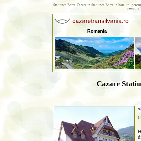
Statiunea Borsa
-Cazare in Statiunea Borsa in hoteluri, pensi
camping S
cazaretransilvania.ro
Romania
Cazare Stati
C
H
d