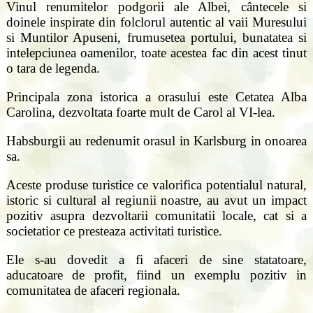
Vinul renumitelor podgorii ale Albei, cântecele si
doinele inspirate din folclorul autentic al vaii Muresului
si Muntilor Apuseni, frumusetea portului, bunatatea si
intelepciunea oamenilor, toate acestea fac din acest tinut
o tara de legenda.
Principala zona istorica a orasului este Cetatea Alba
Carolina, dezvoltata foarte mult de Carol al VI-lea.
Habsburgii au redenumit orasul in Karlsburg in onoarea
sa.
Aceste produse turistice ce valorifica potentialul natural,
istoric si cultural al regiunii noastre, au avut un impact
pozitiv asupra dezvoltarii comunitatii locale, cat si a
societatior ce presteaza activitati turistice.
Ele s-au dovedit a fi afaceri de sine statatoare,
aducatoare de profit, fiind un exemplu pozitiv in
comunitatea de afaceri regionala.