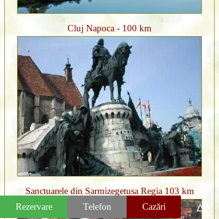
Cluj Napoca - 100 km
Sanctuarele din Sarmizegetusa Regia 103 km
Rezervare
Telefon
Cazări
△