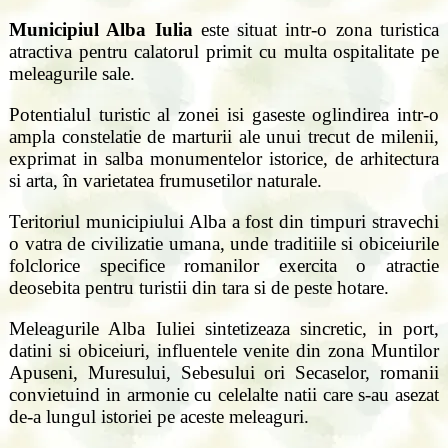
Municipiul Alba Iulia
este situat intr-o zona turistica
atractiva pentru calatorul primit cu multa ospitalitate pe
meleagurile sale.
Potentialul turistic al zonei isi gaseste oglindirea intr-o
ampla constelatie de marturii ale unui trecut de milenii,
exprimat in salba monumentelor istorice, de arhitectura
si arta, în varietatea frumusetilor naturale.
Teritoriul municipiului Alba a fost din timpuri stravechi
o vatra de civilizatie umana, unde traditiile si obiceiurile
folclorice specifice romanilor exercita o atractie
deosebita pentru turistii din tara si de peste hotare.
Meleagurile Alba Iuliei sintetizeaza sincretic, in port,
datini si obiceiuri, influentele venite din zona Muntilor
Apuseni, Muresului, Sebesului ori Secaselor, romanii
convietuind in armonie cu celelalte natii care s-au asezat
de-a lungul istoriei pe aceste meleaguri.