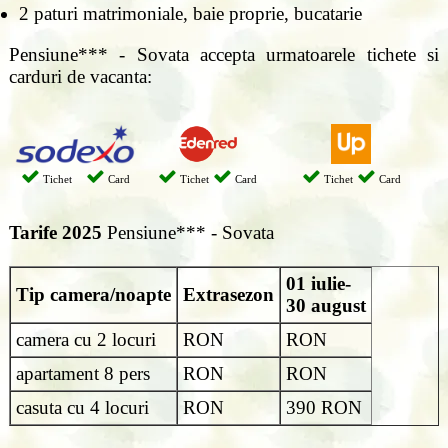
2 paturi matrimoniale, baie proprie, bucatarie
Pensiune*** - Sovata accepta urmatoarele tichete si
carduri de vacanta:
Tichet
Card
Tichet
Card
Tichet
Card
Tarife 2025
Pensiune*** - Sovata
01 iulie-
Tip camera/noapte
Extrasezon
30 august
camera cu 2 locuri
RON
RON
apartament 8 pers
RON
RON
casuta cu 4 locuri
RON
390 RON