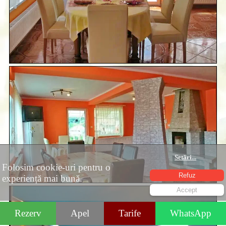
Setări
...
Folosim cookie-uri pentru o
Refuz
experiență mai bună.
Accept
Rezerv
Apel
Tarife
WhatsApp