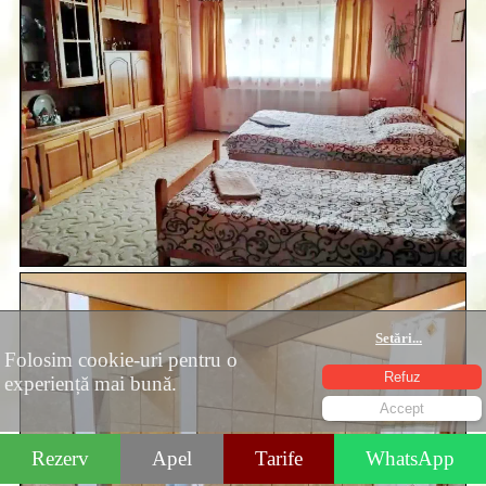
Setări
...
Folosim cookie-uri pentru o
Refuz
experiență mai bună.
Accept
Rezerv
Apel
Tarife
WhatsApp