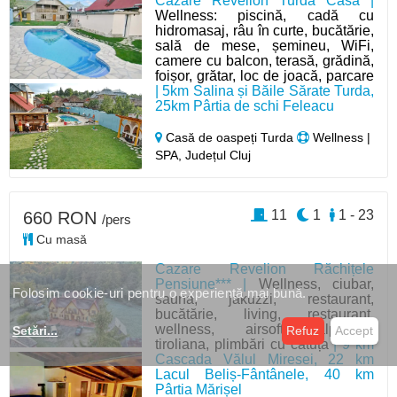
Cazare Revelion Turda Casa |
Wellness: piscină, cadă cu
hidromasaj, râu în curte, bucătărie,
sală de mese, șemineu, WiFi,
camere cu balcon, terasă, grădină,
foișor, grătar, loc de joacă, parcare
| 5km Salina și Băile Sărate Turda,
25km Pârtia de schi Feleacu
Casă de oaspeți Turda
Wellness |
SPA, Județul Cluj
11
1
1 - 23
660 RON
/pers
Cu masă
Cazare Revelion Răchițele
Pensiune*** |
Wellness, ciubar,
Folosim cookie-uri pentru o experiență mai bună.
sauna, jakuzzi, restaurant,
bucătărie, living, restaurant,
wellness, airsoft, alpinism,
Setări
...
Refuz
Accept
tiroliana, plimbări cu cătuța
| 9 km
Cascada Vălul Miresei, 22 km
Lacul Beliș-Fântânele, 40 km
Pârtia Mărișel