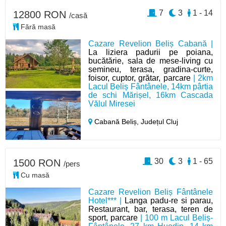
7
3
1 - 14
12800 RON
/casă
Fără masă
Cazare Revelion Beliș Cabană |
La liziera padurii pe poiana,
bucătărie, sala de mese-living cu
semineu, terasa, gradina-curte,
foisor, cuptor, grătar, parcare
| 2km
Lacul Beliș Fântânele, 14km pârtia
de schi Mărișel, 16km Cascada
Vălul Miresei
Cabană Beliș,
Județul Cluj
30
3
1 - 65
1500 RON
/pers
Cu masă
Cazare Revelion Beliș Fântânele
Hotel*** |
Langa padu-re si parau,
Restaurant, bar, terasa, teren de
sport, parcare
| 100 m Lacul Beliș-