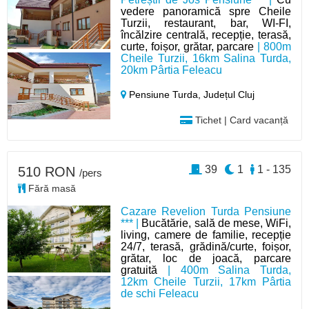
vedere panoramică spre Cheile
Turzii, restaurant, bar, WI-FI,
încălzire centrală, recepție, terasă,
curte, foișor, grătar, parcare
| 800m
Cheile Turzii, 16km Salina Turda,
20km Pârtia Feleacu
Pensiune Turda,
Județul Cluj
Tichet | Card vacanță
39
1
1 - 135
510 RON
/pers
Fără masă
Cazare Revelion Turda Pensiune
*** |
Bucătărie, sală de mese, WiFi,
living, camere de familie, recepție
24/7, terasă, grădină/curte, foișor,
grătar, loc de joacă, parcare
gratuită
| 400m Salina Turda,
12km Cheile Turzii, 17km Pârtia
de schi Feleacu