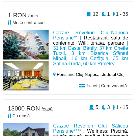
12
1
1 - 36
1 RON
/pers
Mese contra cost
Cazare Revelion Cluj-Napoca
Pensiune** |
Restaurant, sala de
conferințe, Wifi, terasa, parcare
|
31 km Castel Bánffy, 37 km Cheile
Turzii, 3 km Biserica Sfântul
Mihail, 1,6 km Cetățuia, 35 km
Salina Turda, 60 km Rimetea
Pensiune Cluj-Napoca,
Județul Cluj
Tichet | Card vacanță
5
3
1 - 15
13000 RON
/casă
Cu masă
Cazare Revelion Cluj Sălicea
Pensiune**** |
Wellness: Piscină,