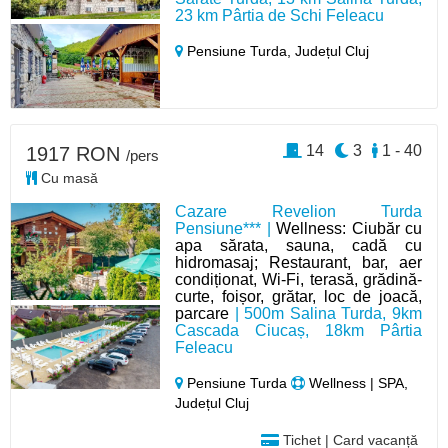
23 km Pârtia de Schi Feleacu
Pensiune Turda,
Județul Cluj
14
3
1 - 40
1917 RON
/pers
Cu masă
Cazare Revelion Turda
Pensiune*** |
Wellness: Ciubăr cu
apa sărata, sauna, cadă cu
hidromasaj; Restaurant, bar, aer
condiționat, Wi-Fi, terasă, grădină-
curte, foișor, grătar, loc de joacă,
parcare
| 500m Salina Turda, 9km
Cascada Ciucaș, 18km Pârtia
Feleacu
Pensiune Turda
Wellness | SPA,
Județul Cluj
Tichet | Card vacanță