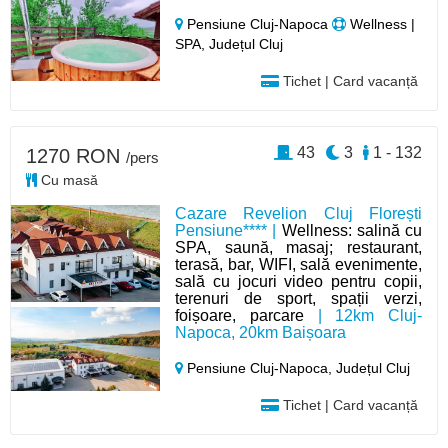
Pensiune Cluj-Napoca
Wellness |
SPA, Județul Cluj
Tichet | Card vacanță
43
3
1 - 132
1270 RON
/pers
Cu masă
Cazare Revelion Cluj Florești
Pensiune**** |
Wellness: salină cu
SPA, saună, masaj; restaurant,
terasă, bar, WIFI, sală evenimente,
sală cu jocuri video pentru copii,
terenuri de sport, spații verzi,
foișoare, parcare
| 12km Cluj-
Napoca, 20km Baișoara
Pensiune Cluj-Napoca,
Județul Cluj
Tichet | Card vacanță