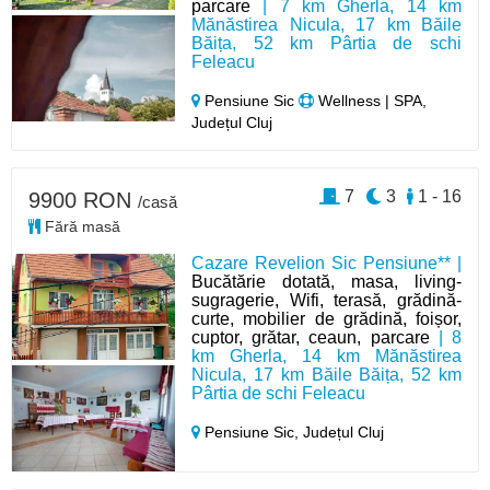
parcare
| 7 km Gherla, 14 km
Mănăstirea Nicula, 17 km Băile
Băița, 52 km Pârtia de schi
Feleacu
Pensiune Sic
Wellness | SPA,
Județul Cluj
7
3
1 - 16
9900 RON
/casă
Fără masă
Cazare Revelion Sic Pensiune** |
Bucătărie dotată, masa, living-
sugragerie, Wifi, terasă, grădină-
curte, mobilier de grădină, foișor,
cuptor, grătar, ceaun, parcare
| 8
km Gherla, 14 km Mănăstirea
Nicula, 17 km Băile Băița, 52 km
Pârtia de schi Feleacu
Pensiune Sic,
Județul Cluj