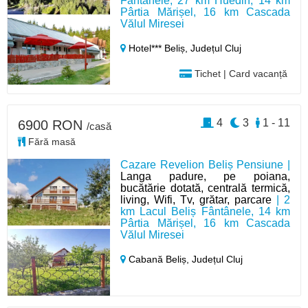
Fântânele, 27 km Huedin, 14 km
Pârtia Mărișel, 16 km Cascada
Vălul Miresei
Hotel*** Beliș,
Județul Cluj
Tichet | Card vacanță
4
3
1 - 11
6900 RON
/casă
Fără masă
Cazare Revelion Beliș Pensiune |
Langa padure, pe poiana,
bucătărie dotată, centrală termică,
living, Wifi, Tv, grătar, parcare
| 2
km Lacul Beliș Fântânele, 14 km
Pârtia Mărișel, 16 km Cascada
Vălul Miresei
Cabană Beliș,
Județul Cluj