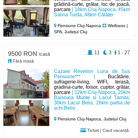
grădină-curte, grătar, loc de joacă,
parcare
| 18km Cluj-Napoca, 45km
Salina Turda, 48km Călăței
Pensiune Cluj-Napoca
Wellness |
SPA, Județul Cluj
11
3
1 - 27
9500 RON
/casă
Fără masă
Cazare Revelion Luna de Sus
Pensiune*** |
Bucătărie,
sufragerie-living, WIFI, terasă,
gradina-curte, foisor, cuptor, grătar,
parcare
| 12km Cluj-Napoca, 20km
Baisoara Munte si Lacul Tarnita,
30km Lacul Belis, 26km partia de
schi Belis
Pensiune Cluj-Napoca,
Județul Cluj
Tichet | Card vacanță