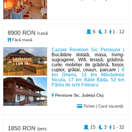
6
3
1 - 12
8900 RON
/casă
Fără masă
Cazare Revelion Sic Pensiune |
Bucătărie dotată, masa, living-
sugragerie, Wifi, terasă, grădină-
curte, mobilier de grădină, foișor,
cuptor, grătar, ceaun, parcare
| 8
km Gherla, 14 km Mănăstirea
Nicula, 17 km Băile Băița, 52 km
Pârtia de schi Feleacu
Pensiune Sic,
Județul Cluj
Tichet | Card vacanță
15
3
1 - 32
1850 RON
/pers