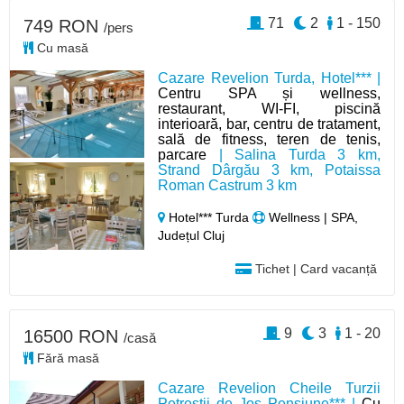
71
2
1 - 150
749 RON
/pers
Cu masă
Cazare Revelion Turda, Hotel*** |
Centru SPA și wellness,
restaurant, WI-FI, piscină
interioară, bar, centru de tratament,
sală de fitness, teren de tenis,
parcare
| Salina Turda 3 km,
Strand Dârgău 3 km, Potaissa
Roman Castrum 3 km
Hotel*** Turda
Wellness | SPA,
Județul Cluj
Tichet | Card vacanță
9
3
1 - 20
16500 RON
/casă
Fără masă
Cazare Revelion Cheile Turzii
Petreștii de Jos Pensiune*** |
Cu