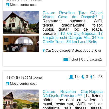
Mese contra cost
Cazare Revelion Țara Călatei
Viștea Casa de Oaspeti** |
Restaurant, bucatarie, WIFI,
terasa, gradina-curte, foișor,
cuptor, gratar, loc de joaca,
parcare
| 18 km Cluj-Napoca, 17
km pârtie schi Dângău Mic, 34 km
Cheile Turzii, 34 km Lacul Beliș
Casă de oaspeți Viștea,
Județul Cluj
Tichet | Card vacanță
14
3
1 - 28
10000 RON
/casă
Mese contra cost
Cazare Revelion Cluj-Napoca
Nădăşelu Pensiune*** |
La liziera
pădurii, pe deal cu vedere la
munti, restaurant, WIFI, sală de
conferințe, sală fitness, terasă,