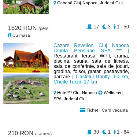
Cabană Cluj-Napoca,
Județul Cluj
17
3
1 - 50
1820 RON
/pers
Cu masă
Cazare Revelion Cluj Napoca
Ciurila Pensiune SPA *** |
Restaurant, terasa, WIFI, crama,
piscina, sauna, sala de fitness,
sala de conferinte, sala de jocuri,
gradina, foisor, gratar, pastravarie,
parcare
| Castelul Bánffy- 60 km,
Cheile Turzii- 17 km
Hotel*** Cluj-Napoca
Wellness |
SPA, Județul Cluj
Tichet | Card vacanță
30
1
1 - 64
210 RON
/cameră