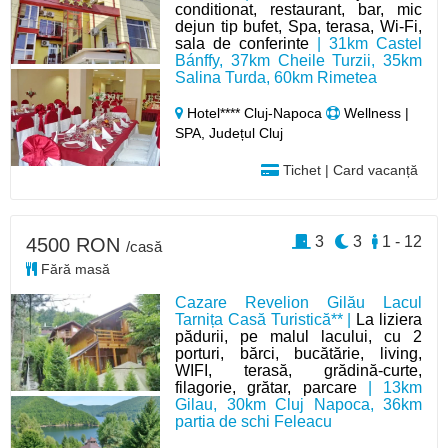
conditionat, restaurant, bar, mic
dejun tip bufet, Spa, terasa, Wi-Fi,
sala de conferinte
| 31km Castel
Bánffy, 37km Cheile Turzii, 35km
Salina Turda, 60km Rimetea
Hotel**** Cluj-Napoca
Wellness |
SPA, Județul Cluj
Tichet | Card vacanță
3
3
1 - 12
4500 RON
/casă
Fără masă
Cazare Revelion Gilău Lacul
Tarnița Casă Turistică** |
La liziera
pădurii, pe malul lacului, cu 2
porturi, bărci, bucătărie, living,
WIFI, terasă, grădină-curte,
filagorie, grătar, parcare
| 13km
Gilau, 30km Cluj Napoca, 36km
partia de schi Feleacu