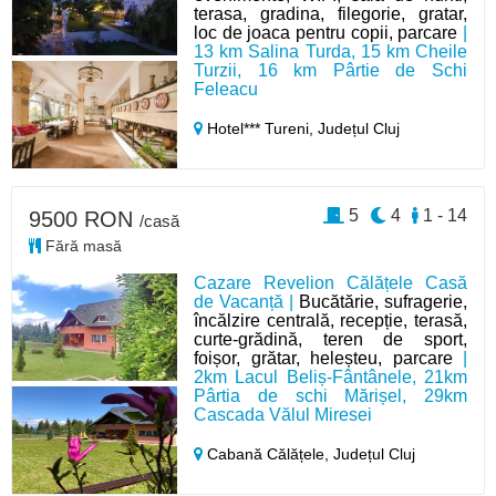
terasa, gradina, filegorie, gratar,
loc de joaca pentru copii, parcare
|
13 km Salina Turda, 15 km Cheile
Turzii, 16 km Pârtie de Schi
Feleacu
Hotel*** Tureni,
Județul Cluj
5
4
1 - 14
9500 RON
/casă
Fără masă
Cazare Revelion Călățele Casă
de Vacanță |
Bucătărie, sufragerie,
încălzire centrală, recepție, terasă,
curte-grădină, teren de sport,
foișor, grătar, heleșteu, parcare
|
2km Lacul Beliș-Fântânele, 21km
Pârtia de schi Mărișel, 29km
Cascada Vălul Miresei
Cabană Călățele,
Județul Cluj