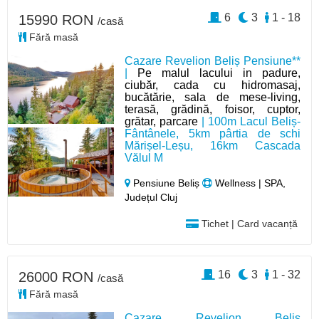
6
3
1 - 18
15990 RON
/casă
Fără masă
Cazare Revelion Beliș Pensiune**
|
Pe malul lacului in padure,
ciubăr, cada cu hidromasaj,
bucătărie, sala de mese-living,
terasă, grădină, foisor, cuptor,
grătar, parcare
| 100m Lacul Beliș-
Fântânele, 5km pârtia de schi
Mărișel-Leșu, 16km Cascada
Vălul M
Pensiune Beliș
Wellness | SPA,
Județul Cluj
Tichet | Card vacanță
16
3
1 - 32
26000 RON
/casă
Fără masă
Cazare Revelion Belis