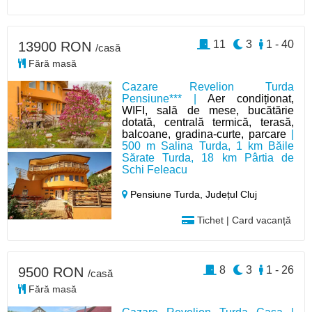
11
3
1 - 40
13900 RON
/casă
Fără masă
Cazare Revelion Turda
Pensiune*** |
Aer condiționat,
WIFI, sală de mese, bucătărie
dotată, centrală termică, terasă,
balcoane, gradina-curte, parcare
|
500 m Salina Turda, 1 km Băile
Sărate Turda, 18 km Pârtia de
Schi Feleacu
Pensiune Turda,
Județul Cluj
Tichet | Card vacanță
8
3
1 - 26
9500 RON
/casă
Fără masă