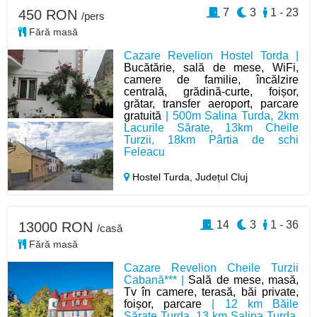
7
3
1 - 23
450 RON
/pers
Fără masă
Cazare Revelion Hostel Torda |
Bucătărie, sală de mese, WiFi,
camere de familie, încălzire
centrală, grădină-curte, foișor,
grătar, transfer aeroport, parcare
gratuită
| 500m Salina Turda, 2km
Lacurile Sărate, 13km Cheile
Turzii, 18km Pârtia de schi
Feleacu
Hostel Turda,
Județul Cluj
14
3
1 - 36
13000 RON
/casă
Fără masă
Cazare Revelion Cheile Turzii
Cabană*** |
Sală de mese, masă,
Tv în camere, terasă, băi private,
foișor, parcare
| 12 km Băile
Sărate Turda, 13 km Salina Turda,