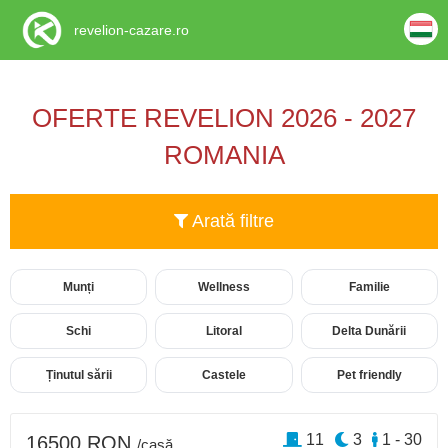
revelion-cazare.ro
OFERTE REVELION 2026 - 2027
ROMANIA
Arată filtre
Munți
Wellness
Familie
Schi
Litoral
Delta Dunării
Ținutul sării
Castele
Pet friendly
11
3
1 - 30
16500 RON
/casă