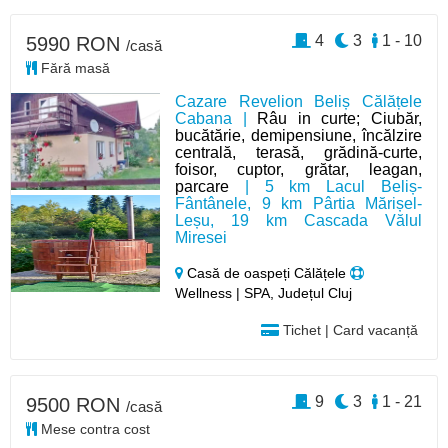
4
3
1 - 10
5990 RON
/casă
Fără masă
Cazare Revelion Beliș Călățele
Cabana |
Râu in curte; Ciubăr,
bucătărie, demipensiune, încălzire
centrală, terasă, grădină-curte,
foisor, cuptor, grătar, leagan,
parcare
| 5 km Lacul Beliș-
Fântânele, 9 km Pârtia Mărișel-
Leșu, 19 km Cascada Vălul
Miresei
Casă de oaspeți Călățele
Wellness | SPA, Județul Cluj
Tichet | Card vacanță
9
3
1 - 21
9500 RON
/casă
Mese contra cost