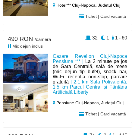
Hotel*** Cluj-Napoca,
Județul Cluj
Tichet | Card vacanță
32
1
1 - 60
490 RON
/cameră
Mic dejun inclus
Cazare Revelion Cluj-Napoca
Pensiune *** |
La 2 minute pe jos
de Gara Centrală, sală de mese
(mic dejun tip bufet), snack bar,
Wi-Fi, recepția non-stop, parcare
gratuită
| 2,1 km Sala Polivalentă,
1,5 km Parcul Central și Fântâna
Artificială Liberty
Pensiune Cluj-Napoca,
Județul Cluj
Tichet | Card vacanță