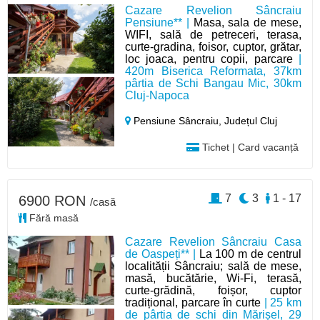
Cazare Revelion Sâncraiu
Pensiune** |
Masa, sala de mese,
WIFI, sală de petreceri, terasa,
curte-gradina, foisor, cuptor, grătar,
loc joaca, pentru copii, parcare
|
420m Biserica Reformata, 37km
pârtia de Schi Bangau Mic, 30km
Cluj-Napoca
Pensiune Sâncraiu,
Județul Cluj
Tichet | Card vacanță
7
3
1 - 17
6900 RON
/casă
Fără masă
Cazare Revelion Sâncraiu Casa
de Oaspeți** |
La 100 m de centrul
localității Sâncraiu; sală de mese,
masă, bucătărie, Wi-Fi, terasă,
curte-grădină, foișor, cuptor
tradițional, parcare în curte
| 25 km
de pârtia de schi din Mărișel, 29