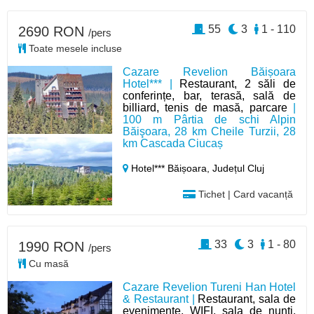
55
3
1 - 110
2690 RON
/pers
Toate mesele incluse
Cazare Revelion Băișoara
Hotel*** |
Restaurant, 2 săli de
conferințe, bar, terasă, sală de
billiard, tenis de masă, parcare
|
100 m Pârtia de schi Alpin
Băişoara, 28 km Cheile Turzii, 28
km Cascada Ciucaș
Hotel*** Băișoara,
Județul Cluj
Tichet | Card vacanță
33
3
1 - 80
1990 RON
/pers
Cu masă
Cazare Revelion Tureni Han Hotel
& Restaurant |
Restaurant, sala de
evenimente, WIFI, sala de nunti,