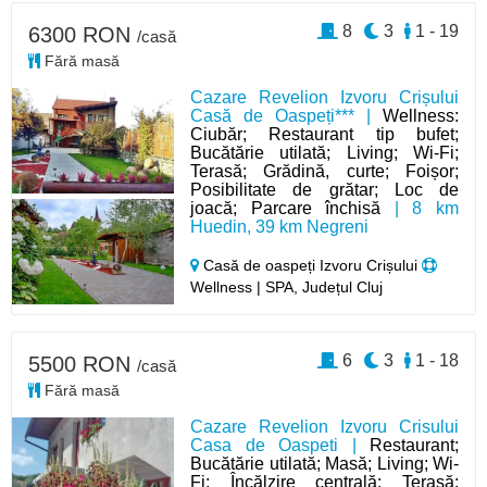
8
3
1 - 19
6300 RON
/casă
Fără masă
Cazare Revelion Izvoru Crișului
Casă de Oaspeți*** |
Wellness:
Ciubăr; Restaurant tip bufet;
Bucătărie utilată; Living; Wi-Fi;
Terasă; Grădină, curte; Foișor;
Posibilitate de grătar; Loc de
joacă; Parcare închisă
| 8 km
Huedin, 39 km Negreni
Casă de oaspeți Izvoru Crișului
Wellness | SPA, Județul Cluj
6
3
1 - 18
5500 RON
/casă
Fără masă
Cazare Revelion Izvoru Crisului
Casa de Oaspeti |
Restaurant;
Bucătărie utilată; Masă; Living; Wi-
Fi; Încălzire centrală; Terasă;