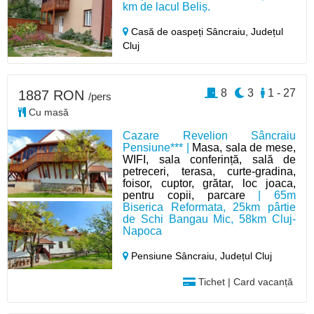
km de lacul Beliș.
Casă de oaspeți Sâncraiu,
Județul
Cluj
8
3
1 - 27
1887 RON
/pers
Cu masă
Cazare Revelion Sâncraiu
Pensiune*** |
Masa, sala de mese,
WIFI, sala conferință, sală de
petreceri, terasa, curte-gradina,
foisor, cuptor, grătar, loc joaca,
pentru copii, parcare
| 65m
Biserica Reformata, 25km pârtie
de Schi Bangau Mic, 58km Cluj-
Napoca
Pensiune Sâncraiu,
Județul Cluj
Tichet | Card vacanță