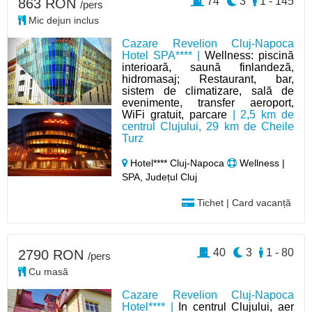
74
3
1 - 145
863 RON
/pers
Mic dejun inclus
Cazare Revelion Cluj-Napoca
Hotel SPA**** |
Wellness: piscină
interioară, saună finlandeză,
hidromasaj; Restaurant, bar,
sistem de climatizare, sală de
evenimente, transfer aeroport,
WiFi gratuit, parcare
| 2,5 km de
centrul Clujului, 29 km de Cheile
Turz
Hotel**** Cluj-Napoca
Wellness |
SPA, Județul Cluj
Tichet | Card vacanță
40
3
1 - 80
2790 RON
/pers
Cu masă
Cazare Revelion Cluj-Napoca
Hotel**** |
In centrul Clujului, aer