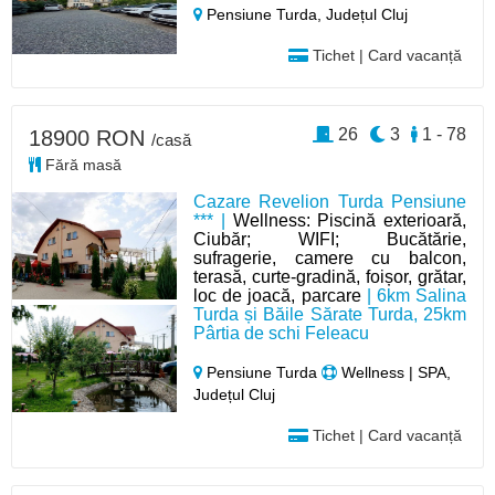
Pensiune Turda,
Județul Cluj
Tichet | Card vacanță
26
3
1 - 78
18900 RON
/casă
Fără masă
Cazare Revelion Turda Pensiune
*** |
Wellness: Piscină exterioară,
Ciubăr; WIFI; Bucătărie,
sufragerie, camere cu balcon,
terasă, curte-gradină, foișor, grătar,
loc de joacă, parcare
| 6km Salina
Turda și Băile Sărate Turda, 25km
Pârtia de schi Feleacu
Pensiune Turda
Wellness | SPA,
Județul Cluj
Tichet | Card vacanță