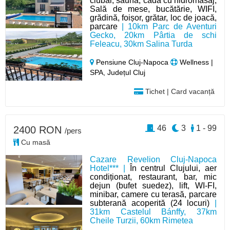
ciubăr, saună, cadă cu hidromasaj;
Sală de mese, bucătărie, WIFI,
grădină, foișor, grătar, loc de joacă,
parcare
| 10km Parc de Aventuri
Gecko, 20km Pârtia de schi
Feleacu, 30km Salina Turda
Pensiune Cluj-Napoca
Wellness |
SPA, Județul Cluj
Tichet | Card vacanță
46
3
1 - 99
2400 RON
/pers
Cu masă
Cazare Revelion Cluj-Napoca
Hotel*** |
În centrul Clujului, aer
condiționat, restaurant, bar, mic
dejun (bufet suedez), lift, WI-FI,
minibar, camere cu terasă, parcare
subterană acoperită (24 locuri)
|
31km Castelul Bánffy, 37km
Cheile Turzii, 60km Rimetea