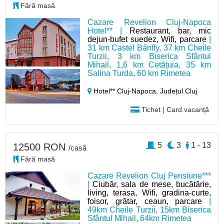
Fără masă
Cazare Revelion Cluj-Napoca
Hotel** |
Restaurant, bar, mic
dejun-bufet suedez, Wifi, parcare
|
31 km Castel Bánffy, 37 km Cheile
Turzii, 3 km Biserica Sfântul
Mihail, 1,6 km Cetățuia, 35 km
Salina Turda, 60 km Rimetea
Hotel** Cluj-Napoca,
Județul Cluj
Tichet | Card vacanță
5
3
1 - 13
12500 RON
/casă
Fără masă
Cazare Revelion Cluj Pensiune***
|
Ciubăr, sala de mese, bucătărie,
living, terasa, Wifi, gradina-curte,
foisor, grătar, ceaun, parcare
|
49km Cheile Turzii, 15km Biserica
Sfântul Mihail, 64km Rimetea