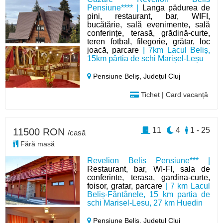
Pensiune**** |
Langa pădurea de
pini, restaurant, bar, WIFI,
bucătărie, sală evenimente, sală
conferințe, terasă, grădină-curte,
teren fotbal, filegorie, grătar, loc
joacă, parcare
| 7km Lacul Beliș,
15km pârtia de schi Marișel-Leșu
Pensiune Beliș,
Județul Cluj
Tichet | Card vacanță
11
4
1 - 25
11500 RON
/casă
Fără masă
Revelion Belis Pensiune*** |
Restaurant, bar, WI-FI, sala de
conferinte, terasa, gardina-curte,
foisor, gratar, parcare
| 7 km Lacul
Beliș-Fântânele, 15 km partia de
schi Marisel-Lesu, 27 km Huedin
Pensiune Beliș,
Județul Cluj