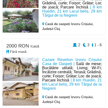
Grădină, curte; Foișor; Grătar; Loc
de joacă; Parcare închisă
| 8 km
Huedin, 21 km Lacul beliș, 29 km
Târgul de la Negreni
Casă de oaspeți Izvoru Crișului,
Județul Cluj
2
3
1 - 6
2000 RON
/casă
Fără masă
Cazare Revelion Izvoru Crișului
Casa de Oaspeți |
Sală de mese;
Bucătărie utilată; Living; Wi-Fi;
Încălzire centrală; Terasă; Grădină,
curte; Foișor; Grătar; Loc de joacă;
Parcare închisă
| 8 km Huedin, 21
km Lacul beliș, 29 km Târgul de la
Negreni
Casă de oaspeți Izvoru Crișului,
Județul Cluj