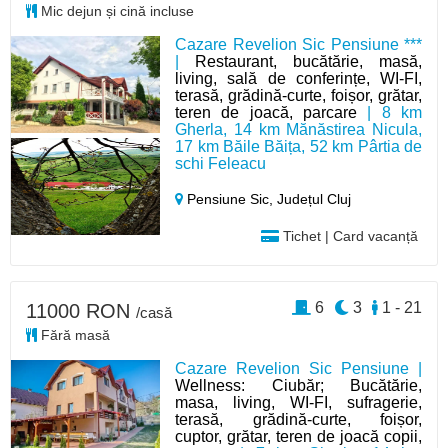
Mic dejun și cină incluse
Cazare Revelion Sic Pensiune ***
|
Restaurant, bucătărie, masă,
living, sală de conferințe, WI-FI,
terasă, grădină-curte, foișor, grătar,
teren de joacă, parcare
| 8 km
Gherla, 14 km Mănăstirea Nicula,
17 km Băile Băița, 52 km Pârtia de
schi Feleacu
Pensiune Sic,
Județul Cluj
Tichet | Card vacanță
6
3
1 - 21
11000 RON
/casă
Fără masă
Cazare Revelion Sic Pensiune |
Wellness: Ciubăr; Bucătărie,
masa, living, WI-FI, sufragerie,
terasă, grădină-curte, foișor,
cuptor, grătar, teren de joacă copii,