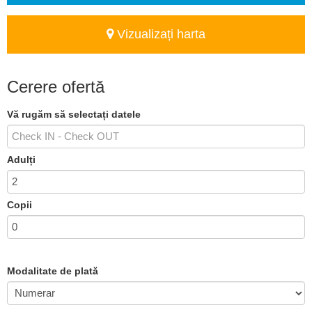
Vizualizați harta
Cerere ofertă
Vă rugăm să selectați datele
Adulți
Copii
Modalitate de plată