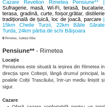
Cazare Revelion Rimetea Pensiune** |
Sufragerie, masă, Wi-Fi, terasă, bucatarie,
terasa, gradină, curte, foișor,grătar, distilerie
tradițională de țuică, loc de joacă, parcare
|
15km Cheile Turzii, 22km Băile Sărate
Turda, 24km pârtia de schi Băișoara
Rimetea, Județul Alba
Pensiune**
- Rimetea
Locație
Pensiunea este situată la ieșirea din Rimetea in
direcția spre Coltești, lângă drumul principal, la
poalele Colții Trascăului, într-un mediu liniștit și
sigur.
Cazare
Oferă cazare confortabilă pentru un total