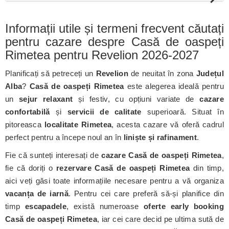
Informații utile și termeni frecvent căutați
pentru cazare despre Casă de oaspeți
Rimetea pentru Revelion 2026-2027
Planificați să petreceți un
Revelion
de neuitat în zona
Județul
Alba
?
Casă de oaspeți Rimetea
este alegerea ideală pentru
un
sejur relaxant
și festiv, cu opțiuni variate de
cazare
confortabilă
și
servicii de calitate
superioară. Situat în
pitoreasca
localitate Rimetea
, acesta cazare vă oferă cadrul
perfect pentru a începe noul an în
liniște și rafinament
.
Fie că sunteți interesați de
cazare Casă de oaspeți Rimetea
,
fie că doriți o
rezervare Casă de oaspeți Rimetea
din timp,
aici veți găsi toate informațiile necesare pentru a vă organiza
vacanța de iarnă
. Pentru cei care preferă să-și planifice din
timp
escapadele
, există numeroase
oferte early booking
Casă de oaspeți Rimetea
, iar cei care decid pe ultima sută de