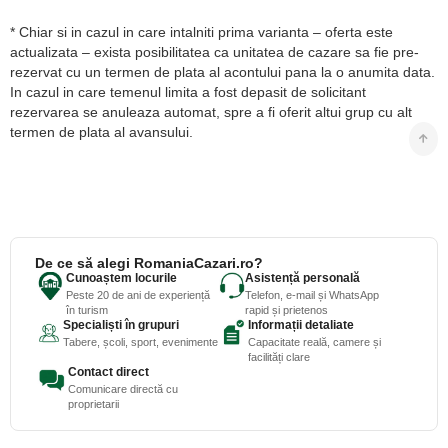
* Chiar si in cazul in care intalniti prima varianta – oferta este
actualizata – exista posibilitatea ca unitatea de cazare sa fie pre-
rezervat cu un termen de plata al acontului pana la o anumita data.
In cazul in care temenul limita a fost depasit de solicitant
rezervarea se anuleaza automat, spre a fi oferit altui grup cu alt
termen de plata al avansului.
De ce să alegi RomaniaCazari.ro?
Cunoaștem locurile
Asistență personală
Peste 20 de ani de experiență
Telefon, e-mail și WhatsApp
în turism
rapid și prietenos
Specialiști în grupuri
Informații detaliate
Tabere, școli, sport, evenimente
Capacitate reală, camere și
facilități clare
Contact direct
Comunicare directă cu
proprietarii