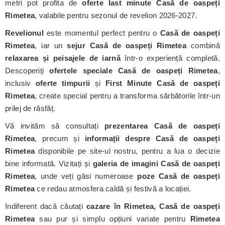
metri pot profita de
oferte last minute Casă de oaspeți
Rimetea
, valabile pentru sezonul de revelion 2026-2027.
Revelionul
este momentul perfect pentru o
Casă de oaspeți
Rimetea
, iar un
sejur Casă de oaspeți Rimetea
combină
relaxarea și peisajele de iarnă
într-o experiență completă.
Descoperiți
ofertele speciale Casă de oaspeți Rimetea
,
inclusiv
oferte timpurii
și
First Minute Casă de oaspeți
Rimetea
, create special pentru a transforma sărbătorile într-un
prilej de răsfăț.
Vă invităm să consultați
prezentarea Casă de oaspeți
Rimetea
, precum și
informații despre Casă de oaspeți
Rimetea
disponibile pe site-ul nostru, pentru a lua o decizie
bine informată. Vizitați și
galeria de imagini Casă de oaspeți
Rimetea
, unde veți găsi numeroase
poze Casă de oaspeți
Rimetea
ce redau atmosfera caldă și festivă a locației.
Indiferent dacă căutați
cazare în Rimetea, Casă de oaspeți
Rimetea
sau pur și simplu opțiuni variate pentru
Rimetea