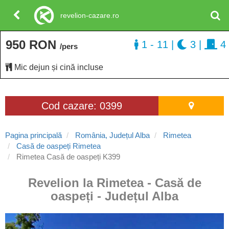
revelion-cazare.ro
950 RON
1 - 11
|
3
|
4
/pers
Mic dejun și cină incluse
Cod cazare: 0399
Pagina principală
România, Județul Alba
Rimetea
Casă de oaspeți Rimetea
Rimetea Casă de oaspeți K399
Revelion la Rimetea - Casă de
oaspeți - Județul Alba