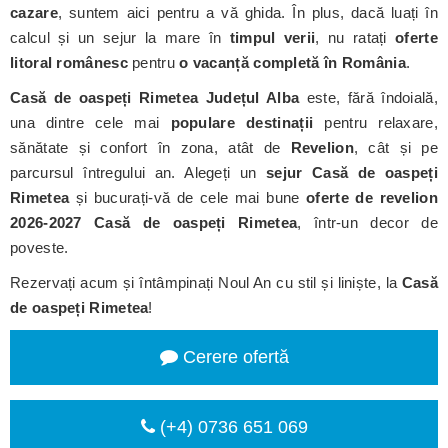
cazare
, suntem aici pentru a vă ghida. În plus, dacă luați în
calcul și un sejur la mare în
timpul verii
, nu ratați
oferte
litoral românesc
pentru
o vacanță completă în România
.
Casă de oaspeți Rimetea
Județul Alba
este, fără îndoială,
una dintre cele mai
populare destinații
pentru relaxare,
sănătate și confort în zona, atât de
Revelion
, cât și pe
parcursul întregului an. Alegeți un
sejur Casă de oaspeți
Rimetea
și bucurați-vă de cele mai bune
oferte de revelion
2026-2027 Casă de oaspeți Rimetea
, într-un decor de
poveste.
Rezervați acum și întâmpinați Noul An cu stil și liniște, la
Casă
de oaspeți Rimetea
!
Cerere ofertă
(+4) 0736 651 069