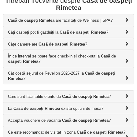
Întrebări frecvente despre
Casă de oaspeți
Rimetea
Casă de oaspeți Rimetea
are facilități de Wellness | SPA?
Câți oaspeți pot fi găzduiți la
Casă de oaspeți Rimetea
?
Câțe camere are
Casă de oaspeți Rimetea
?
În ce interval se poate face check-in și check-out la
Casă de
oaspeți Rimetea
?
Cât costă sejurul de Revelion 2026-2027 la
Casă de oaspeți
Rimetea
?
Care sunt facilitatile oferite de
Casă de oaspeți Rimetea
?
La
Casă de oaspeți Rimetea
există opțiuni de masă?
Accepta vouchere de vacanta
Casă de oaspeți Rimetea
?
Ce este recomandat de vizitat în zona
Casă de oaspeți Rimetea
?