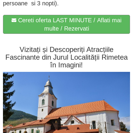
persoane si 3 nopti).
Cereti oferta LAST MINUTE / Aflati mai
multe / Rezervati
Vizitați și Descoperiți Atracțiile
Fascinante din Jurul Localității Rimetea
în Imagini!