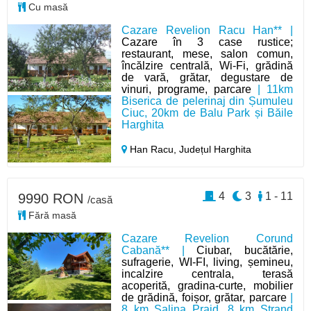
Cu masă
Cazare Revelion Racu Han** |
Cazare în 3 case rustice;
restaurant, mese, salon comun,
încălzire centrală, Wi-Fi, grădină
de vară, grătar, degustare de
vinuri, programe, parcare
| 11km
Biserica de pelerinaj din Șumuleu
Ciuc, 20km de Balu Park și Băile
Harghita
Han Racu,
Județul Harghita
4
3
1 - 11
9990 RON
/casă
Fără masă
Cazare Revelion Corund
Cabană** |
Ciubar, bucătărie,
sufragerie, WI-FI, living, șemineu,
incalzire centrala, terasă
acoperită, gradina-curte, mobilier
de grădină, foișor, grătar, parcare
|
8 km Salina Praid, 8 km Ștrand