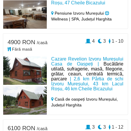
Roșu, 47 Cheile Bicazului
Pensiune Izvoru Mureșului
Wellness | SPA, Județul Harghita
4
3
1 - 10
4900 RON
/casă
Fără masă
Cazare Revelion Izvoru Mureșului
Casa de Oaspeți |
Bucătărie
utilată, sufragerie, masă, filegorie,
grătar, ceaun, centrală termică,
parcare
| 2,6 km Pârtia de schi
Izvoru Mureșului, 43 km Lacul
Roșu, 46 km Cheile Bicazului
Casă de oaspeți Izvoru Mureșului,
Județul Harghita
3
3
1 - 12
6100 RON
/casă