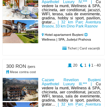
Aparthotel Luxury IV.*** |
Cu
vedere la munti, Wellness & SPA,
chicineta, aer conditionat, jacuzzi,
WIFI, terasa, sala de evenimente,
gradina, hobby si sport, pavilion,
gratar…
| 32 km Parc Aventura
Brasov, 33 km Dino Park Rasnov
Hotel-apartament Bușteni
Wellness | SPA, Județul Prahova
Tichet | Card vacanță
20
1
1 - 40
300 RON
/pers
Mese contra cost
Cazare Revelion Bușteni
Aparthotel Luxury III.*** |
Cu
vedere la munti, Wellness & SPA,
chicineta, aer conditionat, jacuzzi,
WIFI, terasa, sala de evenimente,
gradina, hobby si sport, pavilion,
gratar…
| 32 km Parc Aventura