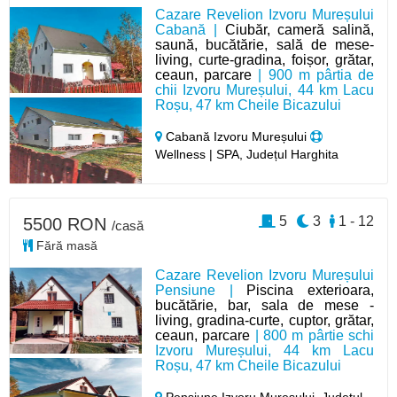
Cazare Revelion Izvoru Mureșului
Cabană |
Ciubăr, cameră salină,
saună, bucătărie, sală de mese-
living, curte-gradina, foișor, grătar,
ceaun, parcare
| 900 m pârtia de
chii Izvoru Mureșului, 44 km Lacu
Roșu, 47 km Cheile Bicazului
Cabană Izvoru Mureșului
Wellness | SPA, Județul Harghita
5
3
1 - 12
5500 RON
/casă
Fără masă
Cazare Revelion Izvoru Mureșului
Pensiune |
Piscina exterioara,
bucătărie, bar, sala de mese -
living, gradina-curte, cuptor, grătar,
ceaun, parcare
| 800 m pârtie schi
Izvoru Mureșului, 44 km Lacu
Roșu, 47 km Cheile Bicazului