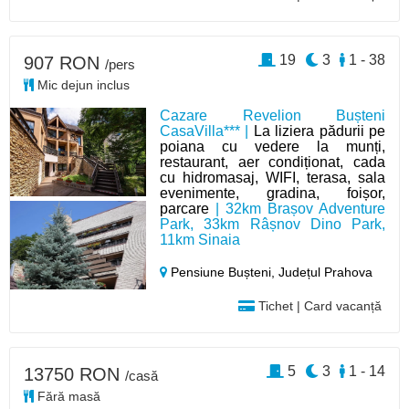
19
3
1 - 38
907 RON
/pers
Mic dejun inclus
Cazare Revelion Bușteni
CasaVilla*** |
La liziera pădurii pe
poiana cu vedere la munți,
restaurant, aer condiționat, cada
cu hidromasaj, WIFI, terasa, sala
evenimente, gradina, foișor,
parcare
| 32km Brașov Adventure
Park, 33km Râșnov Dino Park,
11km Sinaia
Pensiune Bușteni,
Județul Prahova
Tichet | Card vacanță
5
3
1 - 14
13750 RON
/casă
Fără masă