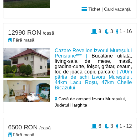
Tichet | Card vacanță
8
3
1 - 16
12990 RON
/casă
Fără masă
Cazare Revelion Izvorul Mureșului
Pensiune*** |
Bucătărie utilată,
living-sala de mese, masă,
gradina-curte, foișor, grătar, ceaun,
loc de joaca copii, parcare
| 700m
pârtia de schi Izvoru Mureșului,
44km Lacu Roșu, 47km Cheile
Bicazului
Casă de oaspeți Izvoru Mureșului,
Județul Harghita
6
3
1 - 12
6500 RON
/casă
Fără masă