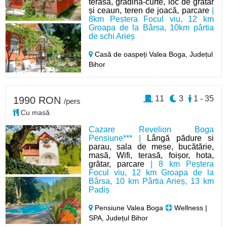
terasă, grădină-curte, loc de grătar
și ceaun, teren de joacă, parcare
|
8km Peștera Focul viu, 12 km
Groapa de la Bârsa, 10km pârtia
de schi Arieș
Casă de oaspeți Valea Boga,
Județul
Bihor
11
3
1 - 35
1990 RON
/pers
Cu masă
Cazare Revelion Boga
Pensiune*** |
Lângă pădure si
parau, sala de mese, bucătărie,
masă, Wifi, terasă, foișor, hota,
grătar, parcare
| 8 km Peștera
Focul viu, 12 km Groapa de la
Bârsa, 10 km Pârtia Arieș, 13 km
Padiș
Pensiune Valea Boga
Wellness |
SPA, Județul Bihor