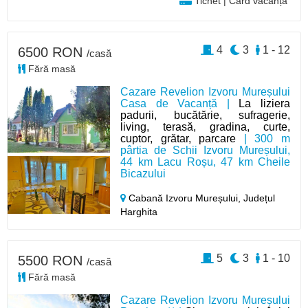
Tichet | Card vacanță
4
3
1 - 12
6500 RON
/casă
Fără masă
Cazare Revelion Izvoru Mureșului
Casa de Vacanță |
La liziera
padurii, bucătărie, sufragerie,
living, terasă, gradina, curte,
cuptor, grătar, parcare
| 300 m
pârtia de Schii Izvoru Mureșului,
44 km Lacu Roșu, 47 km Cheile
Bicazului
Cabană Izvoru Mureșului,
Județul
Harghita
5
3
1 - 10
5500 RON
/casă
Fără masă
Cazare Revelion Izvoru Mureșului