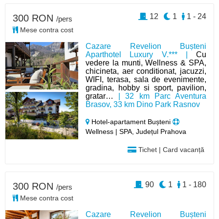
12
1
1 - 24
300 RON
/pers
Mese contra cost
Cazare Revelion Bușteni
Aparthotel Luxury V.*** |
Cu
vedere la munti, Wellness & SPA,
chicineta, aer conditionat, jacuzzi,
WIFI, terasa, sala de evenimente,
gradina, hobby si sport, pavilion,
gratar…
| 32 km Parc Aventura
Brasov, 33 km Dino Park Rasnov
Hotel-apartament Bușteni
Wellness | SPA, Județul Prahova
Tichet | Card vacanță
90
1
1 - 180
300 RON
/pers
Mese contra cost
Cazare Revelion Bușteni