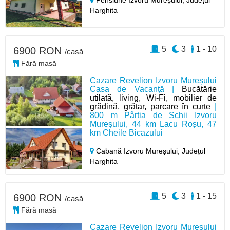
Pensiune Izvoru Mureșului,
Județul
Harghita
5
3
1 - 10
6900 RON
/casă
Fără masă
Cazare Revelion Izvoru Mureșului
Casa de Vacanță |
Bucătărie
utilată, living, Wi-Fi, mobilier de
grădină, grătar, parcare în curte
|
800 m Pârtia de Schii Izvoru
Mureșului, 44 km Lacu Roșu, 47
km Cheile Bicazului
Cabană Izvoru Mureșului,
Județul
Harghita
5
3
1 - 15
6900 RON
/casă
Fără masă
Cazare Revelion Izvoru Mureșului