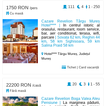
111
4
1 - 250
1750 RON
/pers
Cu masă
Cazare Revelion Târgu Mureș
Hotel**** |
In centrul istoric al
orasului, restaurant, room service,
bar, aer conditionat, terasa, wifi,
parcare
| Sovata 62 km, Reghin 44
km, 58 km Sighisoara, 59 km
Salina Praid 58 km
Hotel**** Târgu Mureș,
Județul
Mureș
Tichet | Card vacanță
20
3
1 - 55
22200 RON
/casă
Fără masă
Cazare Revelion Boga Valea Aleu
Pensiune |
La marginea pădurii,