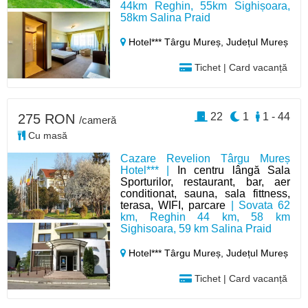
44km Reghin, 55km Sighișoara,
58km Salina Praid
Hotel*** Târgu Mureș,
Județul Mureș
Tichet | Card vacanță
22
1
1 - 44
275 RON
/cameră
Cu masă
Cazare Revelion Târgu Mureș
Hotel*** |
In centru lângă Sala
Sporturilor, restaurant, bar, aer
conditionat, sauna, sala fittness,
terasa, WIFI, parcare
| Sovata 62
km, Reghin 44 km, 58 km
Sighisoara, 59 km Salina Praid
Hotel*** Târgu Mureș,
Județul Mureș
Tichet | Card vacanță