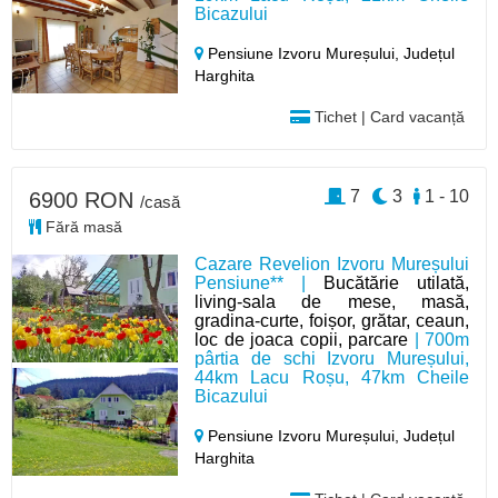
Bicazului
Pensiune Izvoru Mureșului,
Județul
Harghita
Tichet | Card vacanță
7
3
1 - 10
6900 RON
/casă
Fără masă
Cazare Revelion Izvoru Mureșului
Pensiune** |
Bucătărie utilată,
living-sala de mese, masă,
gradina-curte, foișor, grătar, ceaun,
loc de joaca copii, parcare
| 700m
pârtia de schi Izvoru Mureșului,
44km Lacu Roșu, 47km Cheile
Bicazului
Pensiune Izvoru Mureșului,
Județul
Harghita