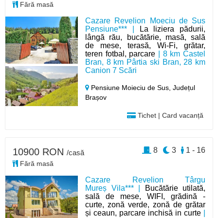
Fără masă
Cazare Revelion Moeciu de Sus
Pensiune*** |
La liziera pădurii,
lângă rău, bucătărie, masă, sală
de mese, terasă, Wi-Fi, grătar,
teren fotbal, parcare
| 8 km Castel
Bran, 8 km Pârtia ski Bran, 28 km
Canion 7 Scări
Pensiune Moieciu de Sus,
Județul
Brașov
Tichet | Card vacanță
8
3
1 - 16
10900 RON
/casă
Fără masă
Cazare Revelion Târgu
Mureș Vila*** |
Bucătărie utilată,
sală de mese, WIFI, grădină -
curte, zonă verde, zonă de grătar
și ceaun, parcare inchisă in curte
|