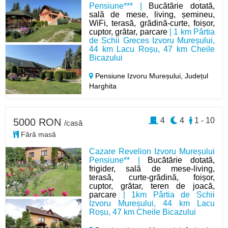
Pensiune*** |
Bucătărie dotată,
sală de mese, living, șemineu,
WiFi, terasă, grădină-curte, foișor,
cuptor, grătar, parcare
| 1 km Pârtia
de Schii Greces Izvoru Mureșului,
44 km Lacu Roșu, 47 km Cheile
Bicazului
Pensiune Izvoru Mureșului,
Județul
Harghita
4
4
1 - 10
5000 RON
/casă
Fără masă
Cazare Revelion Izvoru Mureșului
Pensiune** |
Bucătărie dotată,
frigider, sală de mese-living,
terasă, curte-grădină, foișor,
cuptor, grătar, teren de joacă,
parcare
| 1km Pârtia de Schii
Izvoru Mureșului, 44 km Lacu
Roșu, 47 km Cheile Bicazului