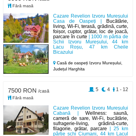
Fără masă
Cazare Revelion Izvoru Mureșului
Casa de Oaspeți |
Bucătărie,
living, Wi-Fi, terasă, grădină, curte,
foișor, cuptor, grătar, loc de joacă,
parcare în curte
| 1000 m pârtia de
Schii Izvoru Mureșului, 44 km
Lacu Roșu, 47 km Cheile
Bicazului
Casă de oaspeți Izvoru Mureșului,
Județul Harghita
5
4
1 - 12
7500 RON
/casă
Fără masă
Cazare Revelion Izvoru Mureșului
Cabană |
Wellness: saună,
cameră de sare, Wi-Fi, bucătărie,
sufragerie-living, grădină-curte,
filagorie, grătar, parcare
| 25 km
pârtie schi Ciumani, 44 km Lacul