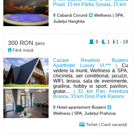
Praid, 15 km Pârtia Sovata, 15 km
Cabană Corund
Wellness | SPA,
Județul Harghita
6
1
1 - 18
300 RON
/pers
Fără masă
Cazare Revelion Bușteni
Aparthotel Luxury VI.*** |
Cu
vedere la munti, Wellness & SPA,
chicineta, aer conditionat, jacuzzi,
WIFI, terasa, sala de evenimente,
gradina, hobby si sport, pavilion,
gratar…
| 32 km Parc Aventura
Brasov, 33 km Dino Park Rasnov
Hotel-apartament Bușteni
Wellness | SPA, Județul Prahova
Tichet | Card vacanță