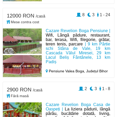
8
3
1 - 24
12000 RON
/casă
Mese contra cost
Cazare Revelion Boga Pensiune |
Wifi, Lângă pădure, restaurant,
bar, terasa, Wifi, filegorie, grătar,
teren tenis, parcare
| 9 km Pârtie
schi Stâna de Vale, 19 km
Cascada Vălul Miresei, 29 km
Lacul Beliș Fântânele, 13 km
Padiș
Pensiune Valea Boga,
Județul Bihor
2
3
1 - 8
2900 RON
/casă
Fără masă
Cazare Revelion Boga Casa de
Oaspeți |
La liziera pădurii, lângă
pârâu, bucătărie dotată, living,