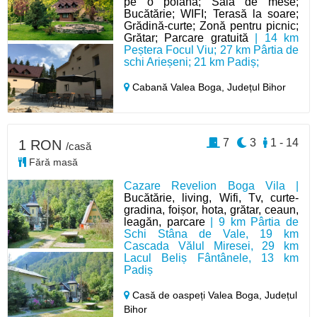
pe o poiană; Sală de mese;
Bucătărie; WIFI; Terasă la soare;
Grădină-curte; Zonă pentru picnic;
Grătar; Parcare gratuită
| 14 km
Peștera Focul Viu; 27 km Pârtia de
schi Arieșeni; 21 km Padiș;
Cabană Valea Boga,
Județul Bihor
7
3
1 - 14
1 RON
/casă
Fără masă
Cazare Revelion Boga Vila |
Bucătărie, living, Wifi, Tv, curte-
gradina, foișor, hota, grătar, ceaun,
leagăn, parcare
| 9 km Pârtia de
Schi Stâna de Vale, 19 km
Cascada Vălul Miresei, 29 km
Lacul Beliș Fântânele, 13 km
Padiș
Casă de oaspeți Valea Boga,
Județul
Bihor