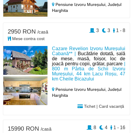
Pensiune Izvoru Mureșului,
Județul
Harghita
3
3
1 - 8
2950 RON
/casă
Mese contra cost
Cazare Revelion Izvoru Mureșului
Cabană** |
Bucătărie dotată, sală
de mese, masă, foișor, loc de
joacă pentru copii, grătar, parcare
|
800 m Pârtia de Schii Izvoru
Mureșului, 44 km Lacu Roșu, 47
km Cheile Bicazului
Pensiune Izvoru Mureșului,
Județul
Harghita
Tichet | Card vacanță
8
4
1 - 16
15990 RON
/casă