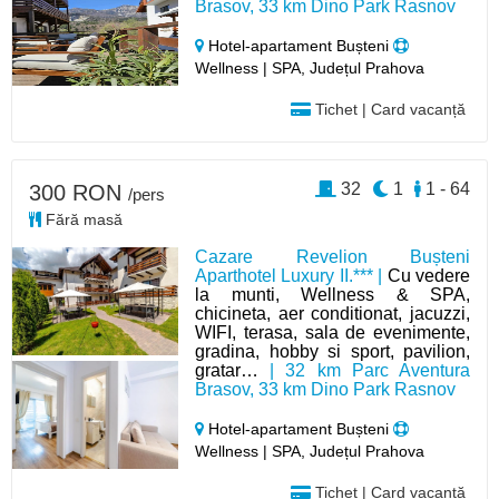
Brasov, 33 km Dino Park Rasnov
Hotel-apartament Bușteni
Wellness | SPA, Județul Prahova
Tichet | Card vacanță
32
1
1 - 64
300 RON
/pers
Fără masă
Cazare Revelion Bușteni
Aparthotel Luxury II.*** |
Cu vedere
la munti, Wellness & SPA,
chicineta, aer conditionat, jacuzzi,
WIFI, terasa, sala de evenimente,
gradina, hobby si sport, pavilion,
gratar…
| 32 km Parc Aventura
Brasov, 33 km Dino Park Rasnov
Hotel-apartament Bușteni
Wellness | SPA, Județul Prahova
Tichet | Card vacanță