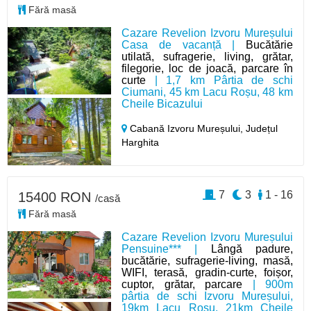
Fără masă
Cazare Revelion Izvoru Mureșului
Casa de vacanță |
Bucătărie
utilată, sufragerie, living, grătar,
filegorie, loc de joacă, parcare în
curte
| 1,7 km Pârtia de schi
Ciumani, 45 km Lacu Roșu, 48 km
Cheile Bicazului
Cabană Izvoru Mureșului,
Județul
Harghita
7
3
1 - 16
15400 RON
/casă
Fără masă
Cazare Revelion Izvoru Mureșului
Pensuine*** |
Lângă padure,
bucătărie, sufragerie-living, masă,
WIFI, terasă, gradin-curte, foișor,
cuptor, grătar, parcare
| 900m
pârtia de schi Izvoru Mureșului,
19km Lacu Roșu, 21km Cheile