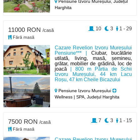
Pensiune Izvoru Mureșului,
Județul
Harghita
10
3
1 - 29
11000 RON
/casă
Fără masă
Cazare Revelion Izvoru Mureșului
Pensiune*** |
Ciubar, bucătărie
utilată, living, masă, șemineu,
grătar, mobilier de grădină, loc de
joacă
| 800 m Pârtia de Schii
Izvoru Mureșului, 44 km Lacu
Roșu, 47 km Cheile Bicazului
Pensiune Izvoru Mureșului
Wellness | SPA, Județul Harghita
7
3
1 - 15
7500 RON
/casă
Fără masă
Cazare Revelion Izvoru Mureșului