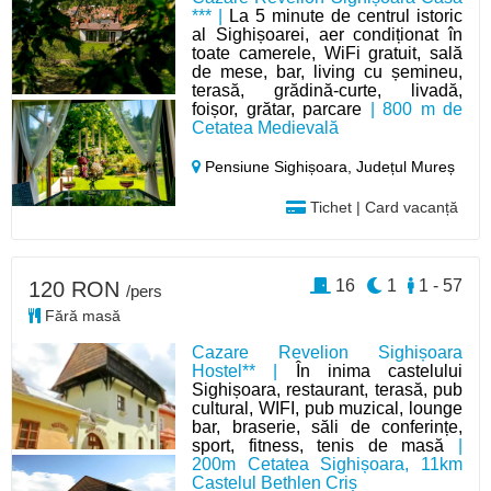
*** |
La 5 minute de centrul istoric
al Sighișoarei, aer condiționat în
toate camerele, WiFi gratuit, sală
de mese, bar, living cu șemineu,
terasă, grădină-curte, livadă,
foișor, grătar, parcare
| 800 m de
Cetatea Medievală
Pensiune Sighișoara,
Județul Mureș
Tichet | Card vacanță
16
1
1 - 57
120 RON
/pers
Fără masă
Cazare Revelion Sighișoara
Hostel** |
În inima castelului
Sighișoara, restaurant, terasă, pub
cultural, WIFI, pub muzical, lounge
bar, braserie, săli de conferințe,
sport, fitness, tenis de masă
|
200m Cetatea Sighișoara, 11km
Castelul Bethlen Criș