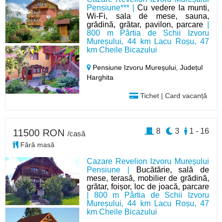
Pensiune*** |
Cu vedere la munti,
Wi-Fi, sala de mese, sauna,
grădină, grătar, pavilon, parcare
|
800 m Pârtia de Schii Izvoru
Mureșului, 44 km Lacu Roșu, 47
km Cheile Bicazului
Pensiune Izvoru Mureșului,
Județul
Harghita
Tichet | Card vacanță
8
3
1 - 16
11500 RON
/casă
Fără masă
Cazare Revelion Izvoru Mureșului
Pensiune |
Bucătărie, sală de
mese, terasă, mobilier de grădină,
grătar, foișor, loc de joacă, parcare
| 800 m Pârtia de Schii Izvoru
Mureșului, 44 km Lacu Roșu, 47
km Cheile Bicazului