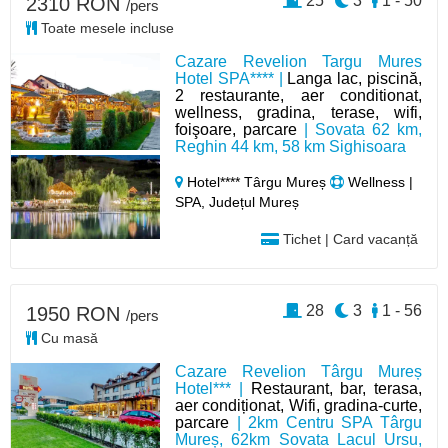
25
3
1 - 50
2310 RON
/pers
Toate mesele incluse
Cazare Revelion Targu Mures
Hotel SPA**** |
Langa lac, piscină,
2 restaurante, aer conditionat,
wellness, gradina, terase, wifi,
foişoare, parcare
| Sovata 62 km,
Reghin 44 km, 58 km Sighisoara
Hotel**** Târgu Mureș
Wellness |
SPA, Județul Mureș
Tichet | Card vacanță
28
3
1 - 56
1950 RON
/pers
Cu masă
Cazare Revelion Târgu Mureș
Hotel*** |
Restaurant, bar, terasa,
aer condiționat, Wifi, gradina-curte,
parcare
| 2km Centru SPA Târgu
Mureș, 62km Sovata Lacul Ursu,