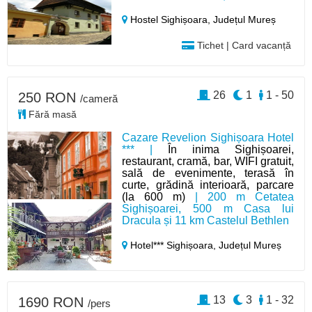
Hostel Sighișoara,
Județul Mureș
Tichet | Card vacanță
26
1
1 - 50
250 RON
/cameră
Fără masă
Cazare Revelion Sighișoara Hotel
*** |
În inima Sighișoarei,
restaurant, cramă, bar, WIFI gratuit,
sală de evenimente, terasă în
curte, grădină interioară, parcare
(la 600 m)
| 200 m Cetatea
Sighișoarei, 500 m Casa lui
Dracula și 11 km Castelul Bethlen
Hotel*** Sighișoara,
Județul Mureș
13
3
1 - 32
1690 RON
/pers