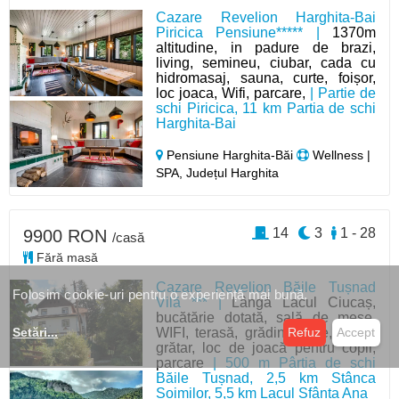
Cazare Revelion Harghita-Bai
Piricica Pensiune***** |
1370m
altitudine, in padure de brazi,
living, semineu, ciubar, cada cu
hidromasaj, sauna, curte, foișor,
loc joaca, Wifi, parcare,
| Partie de
schi Piricica, 11 km Partia de schi
Harghita-Bai
Pensiune Harghita-Băi
Wellness |
SPA, Județul Harghita
14
3
1 - 28
9900 RON
/casă
Fără masă
Cazare Revelion Băile Tușnad
Folosim cookie-uri pentru o experiență mai bună.
Vilă *** |
Lângă Lacul Ciucaș,
bucătărie dotată, sală de mese,
WIFI, terasă, grădină-curte, foișor,
Setări
...
Refuz
Accept
grătar, loc de joacă pentru copii,
parcare
| 500 m Pârtia de schi
Băile Tușnad, 2,5 km Stânca
Șoimilor, 5,5 km Lacul Sfânta Ana