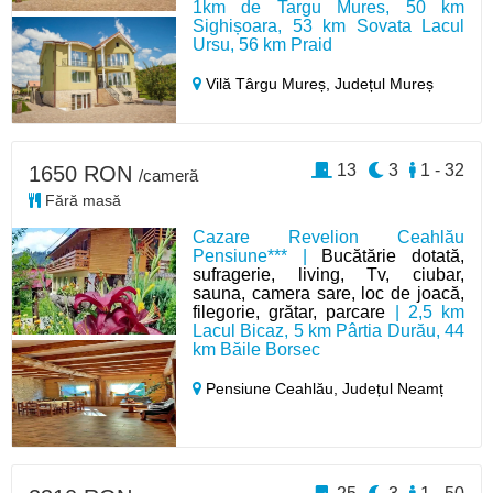
1km de Targu Mures, 50 km
Sighișoara, 53 km Sovata Lacul
Ursu, 56 km Praid
Vilă Târgu Mureș,
Județul Mureș
13
3
1 - 32
1650 RON
/cameră
Fără masă
Cazare Revelion Ceahlău
Pensiune*** |
Bucătărie dotată,
sufragerie, living, Tv, ciubar,
sauna, camera sare, loc de joacă,
filegorie, grătar, parcare
| 2,5 km
Lacul Bicaz, 5 km Pârtia Durău, 44
km Băile Borsec
Pensiune Ceahlău,
Județul Neamț