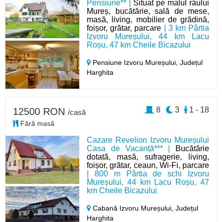
Pensiune** |
Situat pe malul râului
Mureș, bucătărie, sală de mese,
masă, living, mobilier de grădină,
foișor, grătar, parcare
| 3 km Pârtia
Izvoru Mureșului, 44 km Lacu
Roșu, 47 km Cheile Bicazului
Pensiune Izvoru Mureșului,
Județul
Harghita
8
3
1 - 18
12500 RON
/casă
Fără masă
Cazare Revelion Izvoru Mureșului
Casa de Vacanță*** |
Bucătărie
dotată, masă, sufragerie, living,
foișor, grătar, ceaun, Wi-Fi, parcare
| 800 m Pârtia de schi Izvoru
Mureșului, 44 km Lacu Roșu, 47
km Cheile Bicazului
Cabană Izvoru Mureșului,
Județul
Harghita