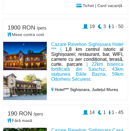
Tichet | Card vacanță
19
3
1 - 50
1900 RON
/pers
Mese contra cost
Cazare Revelion Sighișoara Hotel
*** |
1,8 km centrul istoric al
Sighișoarei; restaurant, bar, WIFI,
camere cu aer condiționat, terasă,
curte, parcare
| 22km biserica
fortificată din Saschiz, 43km
stațiunea Băile Bazna, 59km
Odorheiu Secuiesc
Hotel*** Sighișoara,
Județul Mureș
14
1
1 - 45
190 RON
/pers
Fără masă
Cazare Revelion Sighișoara Casa