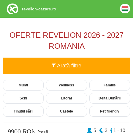
revelion-cazare.ro
OFERTE REVELION 2026 - 2027
ROMANIA
Arată filtre
Munți
Wellness
Familie
Schi
Litoral
Delta Dunării
Ținutul sării
Castele
Pet friendly
5
3
1 - 10
9900 RON
/casă