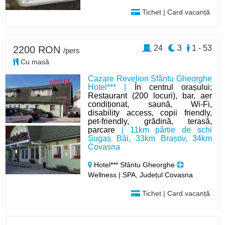
Tichet | Card vacanță
24
3
1 - 53
2200 RON
/pers
Cu masă
Cazare Revelion Sfântu Gheorghe
Hotel*** |
În centrul orașului;
Restaurant (200 locuri), bar, aer
condiționat, saună, Wi-Fi,
disability access, copii friendly,
pet-friendly, grădină, terasă,
parcare
| 11km pârtie de schi
Șugaș Băi, 33km Brașov, 34km
Covasna
Hotel*** Sfântu Gheorghe
Wellness | SPA, Județul Covasna
Tichet | Card vacanță