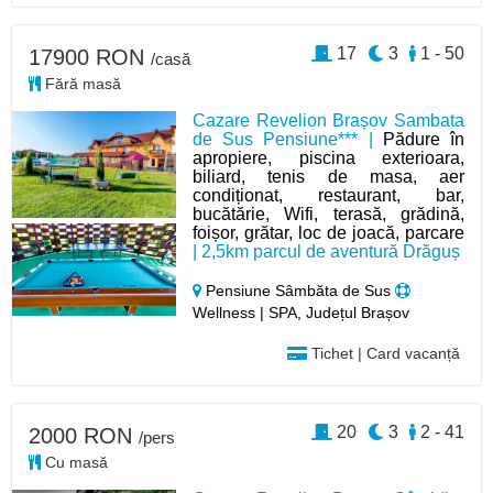
17
3
1 - 50
17900 RON
/casă
Fără masă
Cazare Revelion Brașov Sambata
de Sus Pensiune*** |
Pădure în
apropiere, piscina exterioara,
biliard, tenis de masa, aer
condiționat, restaurant, bar,
bucătărie, Wifi, terasă, grădină,
foișor, grătar, loc de joacă, parcare
| 2,5km parcul de aventură Drăguș
Pensiune Sâmbăta de Sus
Wellness | SPA, Județul Brașov
Tichet | Card vacanță
20
3
2 - 41
2000 RON
/pers
Cu masă