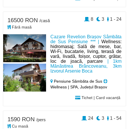
8
3
1 - 24
16500 RON
/casă
Fără masă
Cazare Revelion Brașov Sâmbăta
de Sus Pensiune *** |
Wellness:
hidromasaj; Sală de mese, bar,
Wi-Fi, bucatarie, living, terasă de
vară, livadă, foișor, cuptor, grătar,
loc de joacă, parcare
| 1km
Mănăstirea Brâncoveanu, 3km
Izvorul Arsenie Boca
Pensiune Sâmbăta de Sus
Wellness | SPA, Județul Brașov
Tichet | Card vacanță
24
3
1 - 54
1590 RON
/pers
Cu masă