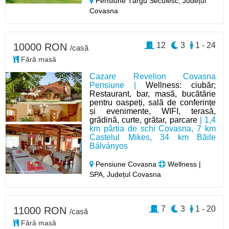
Pensiune Târgu Secuiesc,
Județul
Covasna
12
3
1 - 24
10000 RON
/casă
Fără masă
Cazare Revelion Covasna
Pensiune |
Wellness: ciubăr;
Restaurant, bar, masă, bucătărie
pentru oaspeți, sală de conferințe
și evenimente, WIFI, terasă,
grădină, curte, grătar, parcare
| 1,4
km pârtia de schi Covasna, 7 km
Castelul Mikes, 34 km Băile
Bálványos
Pensiune Covasna
Wellness |
SPA, Județul Covasna
7
3
1 - 20
11000 RON
/casă
Fără masă