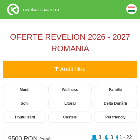
revelion-cazare.ro
OFERTE REVELION 2026 - 2027
ROMANIA
Arată filtre
Munți
Wellness
Familie
Schi
Litoral
Delta Dunării
Ținutul sării
Castele
Pet friendly
8
3
1 - 22
9500 RON
/casă