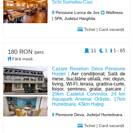
Schi Sumuleu-Ciuc
Pensiune Lunca de Jos
Wellness
| SPA, Județul Harghita
Tichet | Card vacanță
11
1
1 - 65
180 RON
/pers
Fără masă
Cazare Revelion Deva Pensiune
Hostel |
Aer condiţionat; Sală de
mese, bucătărie utilată, mic dejun,
living, WI-FI, terasa, gradina-curte,
foișor, șemineu, gratar, parcare
|
20km Castelul Corvinilor, 24 km
Aquapark Arsenal Orăștie, 17km
Hunedoara, 43km Hațeg
Pensiune Deva,
Județul Hunedoara
Tichet | Card vacanță