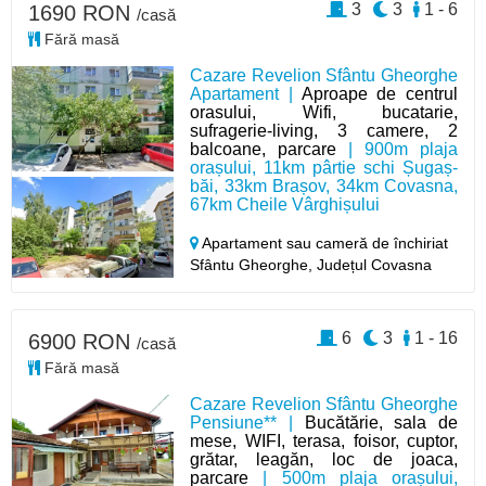
3
3
1 - 6
1690 RON
/casă
Fără masă
Cazare Revelion Sfântu Gheorghe
Apartament |
Aproape de centrul
orasului, Wifi, bucatarie,
sufragerie-living, 3 camere, 2
balcoane, parcare
| 900m plaja
orașului, 11km pârtie schi Șugaș-
băi, 33km Brașov, 34km Covasna,
67km Cheile Vârghișului
Apartament sau cameră de închiriat
Sfântu Gheorghe,
Județul Covasna
6
3
1 - 16
6900 RON
/casă
Fără masă
Cazare Revelion Sfântu Gheorghe
Pensiune** |
Bucătărie, sala de
mese, WIFI, terasa, foisor, cuptor,
grătar, leagăn, loc de joaca,
parcare
| 500m plaja orașului,