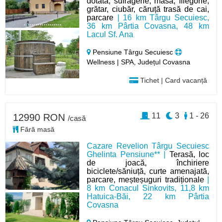
dotată, sufragerie, masă, filegorie,
grătar, ciubăr, căruță trasă de cai,
parcare
| 16 km Târgu Secuiesc,
36 km Pârtia Covasna, 48 km
Lacul Sf. Ana
Pensiune Târgu Secuiesc
Wellness | SPA, Județul Covasna
Tichet | Card vacanță
11
3
1 - 26
12990 RON
/casă
Fără masă
Cazare Revelion Târgu Secuiesc
Ghelinta Pensiune** |
Terasă, loc
de joacă, închiriere
biciclete/săniuță, curte amenajată,
parcare, meșteșuguri tradiționale
|
8 km Conacul Sinkovits, 11,8 km
Hatuica-Băi, 22 km Pârtia
Covasna