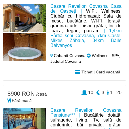
Cazare Revelion Covasna Casa
de Oaspeți |
WIFI, Wellness:
Ciubăr cu hidromasaj; Sala de
mese, bucătărie, WI-FI, terasă,
gradina-curte, foișor, grătar, loc de
joaca, legan, parcare
| 1,4km
Pârtia schi Covasna, 7km Castel
Mikes Zăbala, 34km Băile
Balvanyos
Cabană Covasna
Wellness | SPA,
Județul Covasna
Tichet | Card vacanță
10
3
1 - 20
8900 RON
/casă
Fără masă
Cazare Revelion Covasna
Pensiune*** |
Bucătărie dotată,
sufragerie, living, Tv, sală de
conferințe, băi private, grătar,