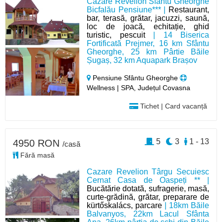
Cazare Revelion Sfântu Gheorghe
Bicfalău Pensiune*** |
Restaurant,
bar, terasă, grătar, jacuzzi, saună,
loc de joacă, echitație, ghid
turistic, pescuit
| 14 Biserica
Fortificată Prejmer, 16 km Sfântu
Gheorghe, 25 km Pârtie Băile
Șugaș, 32 km Aquapark Brașov
Pensiune Sfântu Gheorghe
Wellness | SPA, Județul Covasna
Tichet | Card vacanță
5
3
1 - 13
4950 RON
/casă
Fără masă
Cazare Revelion Târgu Secuiesc
Cernat Casa de Oaspeți ** |
Bucătărie dotată, sufragerie, masă,
curte-grădină, grătar, preparare de
kürtőskalács, parcare
| 18km Băile
Balvanyos, 22km Lacul Sfânta