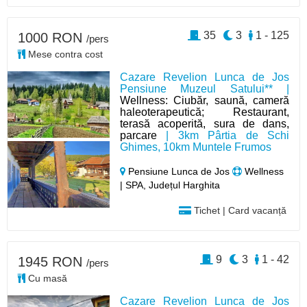
35
3
1 - 125
1000 RON
/pers
Mese contra cost
Cazare Revelion Lunca de Jos
Pensiune Muzeul Satului** |
Wellness: Ciubăr, saună, cameră
haleoterapeutică; Restaurant,
terasă acoperită, sura de dans,
parcare
| 3km Pârtia de Schi
Ghimes, 10km Muntele Frumos
Pensiune Lunca de Jos
Wellness
| SPA, Județul Harghita
Tichet | Card vacanță
9
3
1 - 42
1945 RON
/pers
Cu masă
Cazare Revelion Lunca de Jos