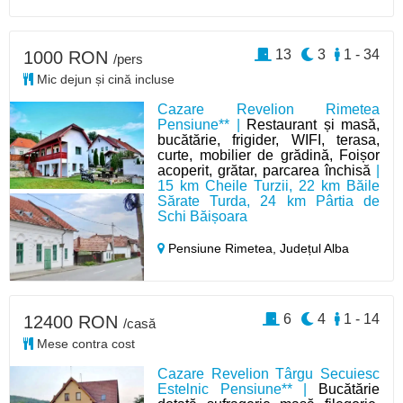
13
3
1 - 34
1000 RON
/pers
Mic dejun și cină incluse
Cazare Revelion Rimetea
Pensiune** |
Restaurant și masă,
bucătărie, frigider, WIFI, terasa,
curte, mobilier de grădină, Foișor
acoperit, grătar, parcarea închisă
|
15 km Cheile Turzii, 22 km Băile
Sărate Turda, 24 km Pârtia de
Schi Băișoara
Pensiune Rimetea,
Județul Alba
6
4
1 - 14
12400 RON
/casă
Mese contra cost
Cazare Revelion Târgu Secuiesc
Estelnic Pensiune** |
Bucătărie