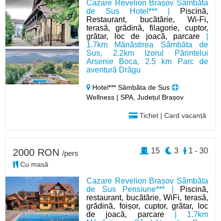
Cazare Revelion Brașov Sâmbăta
de Sus Hotel*** |
Piscină,
Restaurant, bucătărie, Wi-Fi,
terasă, grădină, filagorie, cuptor,
grătar, loc de joacă, parcare
|
1.7km Mănăstirea Sâmbăta de
Sus, 2.2km Izorul Părintelui
Arsenie Boca, 2.5 km Parc de
aventură Drăgu
Hotel*** Sâmbăta de Sus
Wellness | SPA, Județul Brașov
Tichet | Card vacanță
15
3
1 - 30
2000 RON
/pers
Cu masă
Cazare Revelion Brașov Sâmbăta
de Sus Pensiune*** |
Piscină,
restaurant, bucătărie, WiFi, terasă,
grădină, foișor, cuptor, grătar, loc
de joacă, parcare
| 1.7km