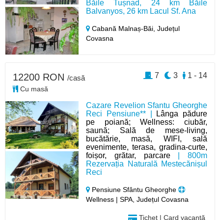
Băile Tușnad, 24 km Băile
Balvanyos, 26 km Lacul Sf. Ana
Cabană Malnaș-Băi,
Județul
Covasna
7
3
1 - 14
12200 RON
/casă
Cu masă
Cazare Revelion Sfantu Gheorghe
Reci Pensiune** |
Lânga pădure
pe poiană; Wellness: ciubăr,
saună; Sală de mese-living,
bucătărie, masă, WIFI, sală
evenimente, terasa, gradina-curte,
foișor, grătar, parcare
| 800m
Rezervația Naturală Mestecănișul
Reci
Pensiune Sfântu Gheorghe
Wellness | SPA, Județul Covasna
Tichet | Card vacanță