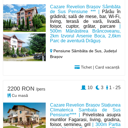
Cazare Revelion Brașov Sâmbăta
de Sus Pensiune *** |
Pârâu în
grădină; sală de mese, bar, Wi-Fi,
living, terasă de vară, livadă,
foișor, cuptor, grătar, parcare
|
500m Mănăstirea Brâncoveanu,
2km Izvorul Arsenie Boca, 2,6km
Parc de aventură Drăguș
Pensiune Sâmbăta de Sus,
Județul
Brașov
Tichet | Card vacanță
10
3
1 - 25
2200 RON
/pers
Cu masă
Cazare Revelion Brașov Stațiunea
Climaterica Sambata de Sus
Pensiune**** |
Privelistea asupra
muntilor Fagarasi, living, gradina,
foisor, semineu, gril
| 300m Partia