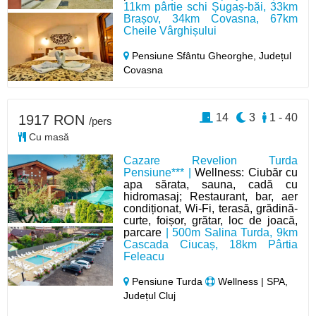
11km pârtie schi Șugaș-băi, 33km
Brașov, 34km Covasna, 67km
Cheile Vârghișului
Pensiune Sfântu Gheorghe,
Județul
Covasna
14
3
1 - 40
1917 RON
/pers
Cu masă
Cazare Revelion Turda
Pensiune*** |
Wellness: Ciubăr cu
apa sărata, sauna, cadă cu
hidromasaj; Restaurant, bar, aer
condiționat, Wi-Fi, terasă, grădină-
curte, foișor, grătar, loc de joacă,
parcare
| 500m Salina Turda, 9km
Cascada Ciucaș, 18km Pârtia
Feleacu
Pensiune Turda
Wellness | SPA,
Județul Cluj