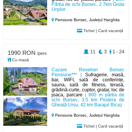
Pârtia de schi Borsec, 2.7km Grota
Urşilor
Pensiune Borsec,
Județul Harghita
Tichet | Card vacanță
11
3
1 - 24
1990 RON
/pers
Cu masă
Cazare Revelion Borsec
Pensiune*** |
Sufragerie, masă,
bar, WIFI, sală de conferințe,
sauna, sală de fitness, terasă,
grădină-curte, cuptor, gratar, loc de
joaca, parcare
| 900 m pârtia de
schi Borsec, 3.5 km Peștera de
Gheață Ursu, 42 km Barajul Bicaz
Pensiune Borsec,
Județul Harghita
Tichet | Card vacanță