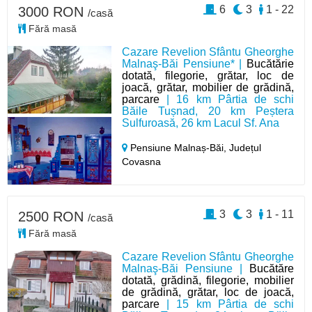
6
3
1 - 22
3000 RON
/casă
Fără masă
Cazare Revelion Sfântu Gheorghe
Malnaş-Băi Pensiune* |
Bucătărie
dotată, filegorie, grătar, loc de
joacă, grătar, mobilier de grădină,
parcare
| 16 km Pârtia de schi
Băile Tușnad, 20 km Peștera
Sulfuroasă, 26 km Lacul Sf. Ana
Pensiune Malnaș-Băi,
Județul
Covasna
3
3
1 - 11
2500 RON
/casă
Fără masă
Cazare Revelion Sfântu Gheorghe
Malnaş-Băi Pensiune |
Bucătăre
dotată, grădină, filegorie, mobilier
de grădină, grătar, loc de joacă,
parcare
| 15 km Pârtia de schi