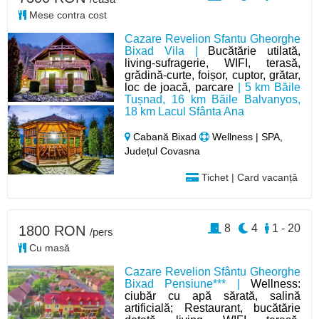
Mese contra cost
Cazare Revelion Sfantu Gheorghe
Bixad Vila |
Bucătărie utilată,
living-sufragerie, WIFI, terasă,
grădină-curte, foișor, cuptor, grătar,
loc de joacă, parcare
| 5 km Băile
Tușnad, 16 km Băile Balvanyos,
18 km Lacul Sfânta Ana
Cabană Bixad
Wellness | SPA,
Județul Covasna
Tichet | Card vacanță
8
4
1 - 20
1800 RON
/pers
Cu masă
Cazare Revelion Sfântu Gheorghe
Bixad Pensiune*** |
Wellness:
ciubăr cu apă sărată, salină
artificială; Restaurant, bucătărie