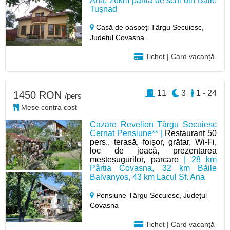
Ana, 26km pârtia de schi din Băile
Tușnad
Casă de oaspeți Târgu Secuiesc,
Județul Covasna
Tichet | Card vacanță
11
3
1 - 24
1450 RON
/pers
Mese contra cost
Cazare Revelion Târgu Secuiesc
Cernat Pensiune** |
Restaurant 50
pers., terasă, foișor, grătar, Wi-Fi,
loc de joacă, prezentarea
meșteșugurilor, parcare
| 28 km
Pârtia Covasna, 32 km Băile
Balvanyos, 43 km Lacul Sf. Ana
Pensiune Târgu Secuiesc,
Județul
Covasna
Tichet | Card vacanță