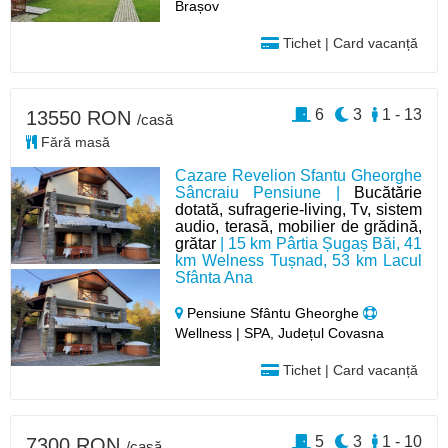
Brașov
Tichet | Card vacanță
6
3
1 - 13
13550 RON
/casă
Fără masă
Cazare Revelion Sfantu Gheorghe
Sâncraiu Pensiune |
Bucătărie
dotată, sufragerie-living, Tv, sistem
audio, terasă, mobilier de grădină,
grătar
| 15 km Pârtia Șugaș Băi, 41
km Welness Tușnad, 53 km Lacul
Sfânta Ana
Pensiune Sfântu Gheorghe
Wellness | SPA, Județul Covasna
Tichet | Card vacanță
5
3
1 - 10
7300 RON
/casă