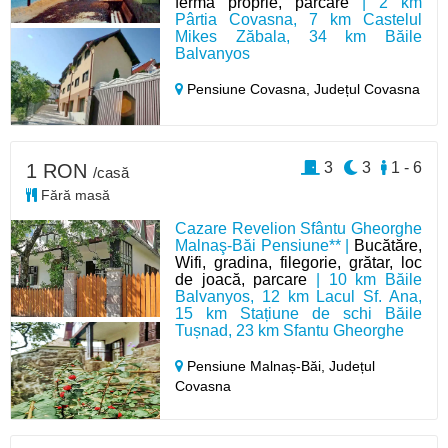
fermă proprie, parcare
| 2 km
Pârtia Covasna, 7 km Castelul
Mikes Zăbala, 34 km Băile
Balvanyos
Pensiune Covasna,
Județul Covasna
3
3
1 - 6
1 RON
/casă
Fără masă
Cazare Revelion Sfântu Gheorghe
Malnaş-Băi Pensiune** |
Bucătăre,
Wifi, gradina, filegorie, grătar, loc
de joacă, parcare
| 10 km Băile
Balvanyos, 12 km Lacul Sf. Ana,
15 km Stațiune de schi Băile
Tușnad, 23 km Sfantu Gheorghe
Pensiune Malnaș-Băi,
Județul
Covasna