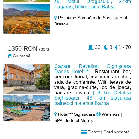
ski Motul Dragusului, 27km
Fagaras, 60km Lacul Balea
Pensiune Sâmbăta de Sus,
Județul
Brașov
33
3
1 - 70
1350 RON
/pers
Cu masă
Cazare Revelion Sighișoara
Danes Hotel*** |
Restaurant, bar,
aer condiționat, piscina in aer liber,
sala de conferințe, Wifi, terasa de
vara, gradina-curte, loc de joaca,
parcare privata
| 8 km Cetatea
Sighișoarei, 43 km stațiunea
balneoclimaterica Bazna
Hotel*** Sighișoara
Wellness |
SPA, Județul Mureș
Tichet | Card vacanță