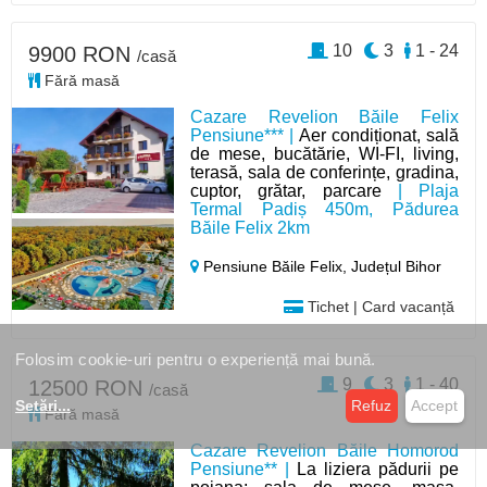
10
3
1 - 24
9900 RON
/casă
Fără masă
Cazare Revelion Băile Felix
Pensiune*** |
Aer condiționat, sală
de mese, bucătărie, WI-FI, living,
terasă, sala de conferințe, gradina,
cuptor, grătar, parcare
| Plaja
Termal Padiș 450m, Pădurea
Băile Felix 2km
Pensiune Băile Felix,
Județul Bihor
Tichet | Card vacanță
Folosim cookie-uri pentru o experiență mai bună.
9
3
1 - 40
12500 RON
/casă
Setări
...
Refuz
Accept
Fără masă
Cazare Revelion Băile Homorod
Pensiune** |
La liziera pădurii pe