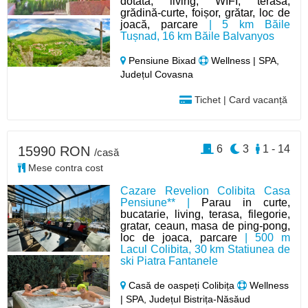
dotată, living, WIFI, terasă,
grădină-curte, foișor, grătar, loc de
joacă, parcare
| 5 km Băile
Tușnad, 16 km Băile Balvanyos
Pensiune Bixad
Wellness | SPA,
Județul Covasna
Tichet | Card vacanță
6
3
1 - 14
15990 RON
/casă
Mese contra cost
Cazare Revelion Colibita Casa
Pensiune** |
Parau in curte,
bucatarie, living, terasa, filegorie,
gratar, ceaun, masa de ping-pong,
loc de joaca, parcare
| 500 m
Lacul Colibita, 30 km Statiunea de
ski Piatra Fantanele
Casă de oaspeți Colibița
Wellness
| SPA, Județul Bistrița-Năsăud