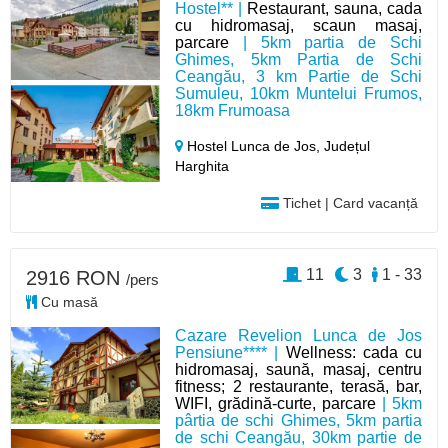
Hostel** |
Restaurant, sauna, cada
cu hidromasaj, scaun masaj,
parcare
| 5km partia de Schi
Ghimes, 5km Partia de Schi
Ceangău, 3 km Partie de Schi
Sumuleu, 10km Muntelui Frumos,
18km Frumoasa
Hostel Lunca de Jos,
Județul
Harghita
Tichet | Card vacanță
11
3
1 - 33
2916 RON
/pers
Cu masă
Cazare Revelion Lunca de Jos
Pensiune**** |
Wellness: cada cu
hidromasaj, saună, masaj, centru
fitness; 2 restaurante, terasă, bar,
WIFI, grădină-curte, parcare
| 5km
pârtia de schi Ghimes, 5km partia
de schi Ceangău, 30km partie de