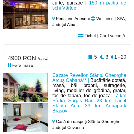
curte, parcare
| 150 m partia de
schi Vârtop
Pensiune Arieșeni
Wellness | SPA,
Județul Alba
Tichet | Card vacanță
5
3
1 - 20
4900 RON
/casă
Fără masă
Cazare Revelion Sfântu Gheorghe
Arcuș Cabană** |
Bucătărie dotată,
masă, băi proprii, sufragerie,
living, mobilier de grădină, grătar,
foc de tabără, loc de joacă
| 7 km
Pârtia Șugaș Băi, 28 km Lacul
Sfânta Ana, 33 km Aquapark
Brașov
Casă de oaspeți Sfântu Gheorghe,
Județul Covasna