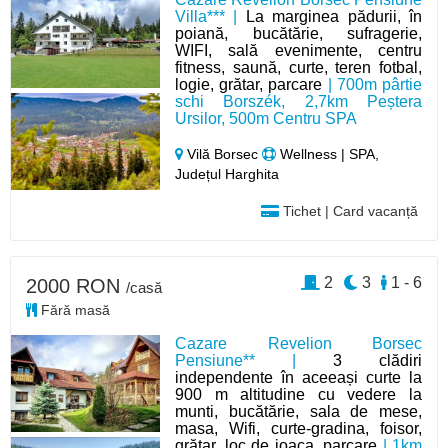
Villa*** |
La marginea pădurii, în
poiană, bucătărie, sufragerie,
WIFI, sală evenimente, centru
fitness, saună, curte, teren fotbal,
logie, grătar, parcare
| 700m pârtie
schi Borszék, 2,7km Peștera
Ursilor, 500m Centru SPA
Vilă Borsec
Wellness | SPA,
Județul Harghita
Tichet | Card vacanță
2
3
1 - 6
2000 RON
/casă
Fără masă
Cazare Revelion Borsec
Pensiune** |
3 clădiri
independente în aceeași curte la
900 m altitudine cu vedere la
munti, bucătărie, sala de mese,
masa, Wifi, curte-gradina, foisor,
grătar, loc de joaca, parcare
| 1km