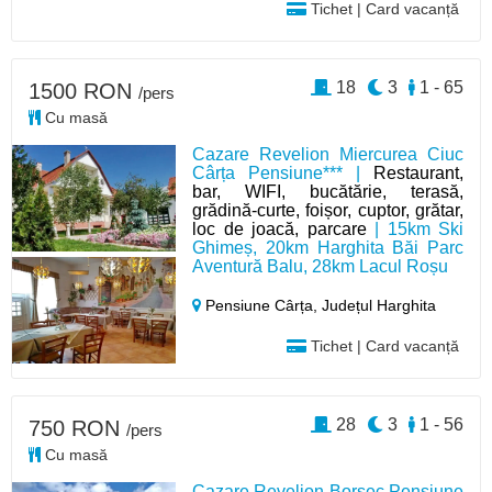
Tichet | Card vacanță
18
3
1 - 65
1500 RON
/pers
Cu masă
Cazare Revelion Miercurea Ciuc
Cârța Pensiune*** |
Restaurant,
bar, WIFI, bucătărie, terasă,
grădină-curte, foișor, cuptor, grătar,
loc de joacă, parcare
| 15km Ski
Ghimeș, 20km Harghita Băi Parc
Aventură Balu, 28km Lacul Roșu
Pensiune Cârța,
Județul Harghita
Tichet | Card vacanță
28
3
1 - 56
750 RON
/pers
Cu masă
Cazare Revelion Borsec Pensiune