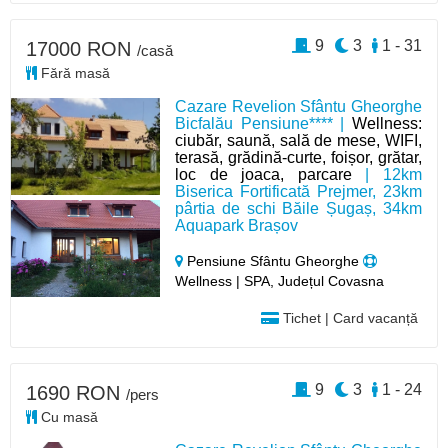
9
3
1 - 31
17000 RON
/casă
Fără masă
Cazare Revelion Sfântu Gheorghe
Bicfalău Pensiune**** |
Wellness:
ciubăr, saună, sală de mese, WIFI,
terasă, grădină-curte, foișor, grătar,
loc de joaca, parcare
| 12km
Biserica Fortificată Prejmer, 23km
pârtia de schi Băile Șugaș, 34km
Aquapark Brașov
Pensiune Sfântu Gheorghe
Wellness | SPA, Județul Covasna
Tichet | Card vacanță
9
3
1 - 24
1690 RON
/pers
Cu masă