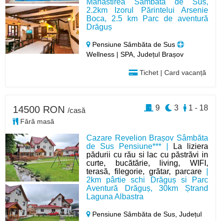
Mănăstirea Sâmbăta de Sus,
2.2km Izorul Părintelui Arsenie
Boca, 2.5 km Parc de aventură
Drăguș
Pensiune Sâmbăta de Sus
Wellness | SPA, Județul Brașov
Tichet | Card vacanță
9
3
1 - 18
14500 RON
/casă
Fără masă
Cazare Revelion Brașov Sâmbăta
de Sus Pensiune*** |
La liziera
pădurii cu rău si lac cu păstrăvi in
curte, bucătărie, living, WIFI,
terasă, filegorie, grătar, parcare
|
2km pârtie schi Drăguș si Parc
Aventură Drăguș, 30km Ștrand
Laguna Albastra
Pensiune Sâmbăta de Sus,
Județul