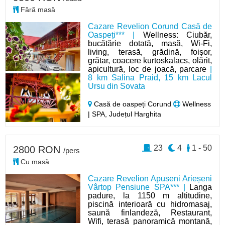
Fără masă
Cazare Revelion Corund Casă de
Oaspeți*** |
Wellness: Ciubăr,
bucătărie dotată, masă, Wi-Fi,
living, terasă, grădină, foișor,
grătar, coacere kurtoskalacs, olărit,
apicultură, loc de joacă, parcare
|
8 km Salina Praid, 15 km Lacul
Ursu din Sovata
Casă de oaspeți Corund
Wellness
| SPA, Județul Harghita
23
4
1 - 50
2800 RON
/pers
Cu masă
Cazare Revelion Apuseni Arieșeni
Vârtop Pensiune SPA*** |
Langa
padure, la 1150 m altitudine,
piscină interioară cu hidromasaj,
saună finlandeză, Restaurant,
Wifi, terasă panoramică montană,