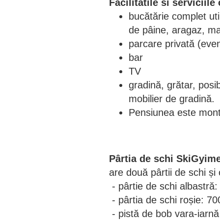
Facilitatile si serviciile 
bucătărie complet util
de pâine, aragaz, ma
parcare privată (even
bar
TV
gradină, grătar, posib
mobilier de gradină.
Pensiunea este mon
Pârtia de schi SkiGyim
are două pârtii de schi și
- pârtie de schi albastră
- pârtia de schi roșie: 7
- pistă de bob vara-iarnă