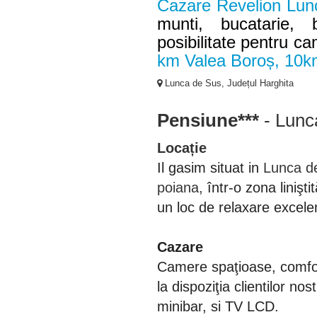
Cazare Revelion Lun
munti, bucatarie, 
posibilitate pentru c
km Valea Boroș, 10
Lunca de Sus, Județul Harghita
Pensiune***
- Lunc
Locație
Il gasim situat in
Lunca de
poiana,
într-o zona linişt
un loc de relaxare excele
Cazare
Camere spaţioase, comfort
la dispoziţia clientilor no
minibar, si TV LCD.