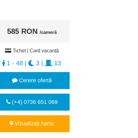
585 RON
/cameră
Tichet | Card vacanță
1 - 48
|
3
|
13
Cerere ofertă
(+4) 0736 651 069
Vizualizați harta