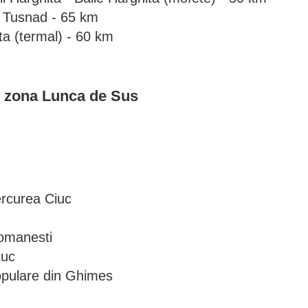
e Tusnad - 65 km
ta (termal) - 60 km
n zona Lunca de Sus
ercurea Ciuc
Comanesti
iuc
opulare din Ghimes