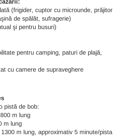
cazării:
ată (frigider, cuptor cu microunde, prăjitor
şină de spălăt, sufragerie)
tual şi pentru busuri)
ilitate pentru camping, paturi de plajă,
tat cu camere de supraveghere
es
 o pistă de bob:
: 800 m lung
00 m lung
 1300 m lung, approximativ 5 minute/pista