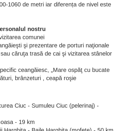
 900-1060 de metri iar diferența de nivel este
ersonalul nostru
 vizitarea comunei
ngăieşti şi prezentare de porturi naţionale
sau căruţa trasă de cai şi vizitarea stânelor
 specific ceangăiesc, „Mare ospăţ cu bucate
ături, brânzeturi , ceapă roşie
urea Ciuc - Sumuleu Ciuc (pelerinaj) -
moasa - 19 km
i Harghita - Baile Harghita (mofete) - 50 km