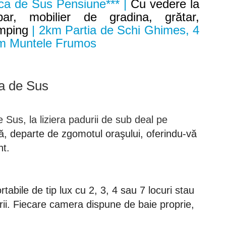
ca de Sus Pensiune*** |
Cu vedere la
bar, mobilier de gradina, grătar,
amping
| 2km Partia de Schi Ghimes, 4
km Muntele Frumos
a de Sus
 Sus, la liziera padurii de sub deal pe
ită, departe de zgomotul oraşului, oferindu-vă
nt.
abile de tip lux cu 2, 3, 4 sau 7 locuri stau
strii. Fiecare camera dispune de baie proprie,