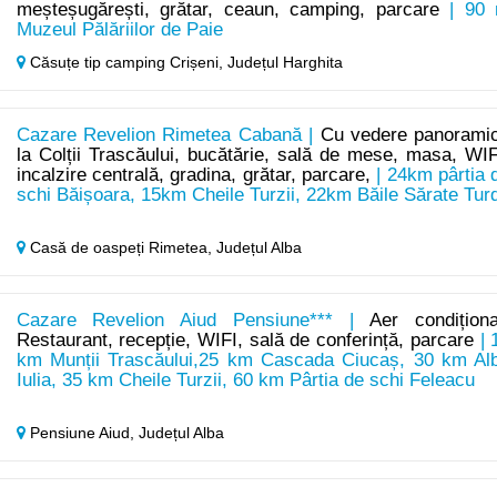
meșteșugărești, grătar, ceaun, camping, parcare
| 90
Muzeul Pălăriilor de Paie
Căsuțe tip camping Crișeni,
Județul Harghita
Cazare Revelion Rimetea Cabană |
Cu vedere panorami
la Colții Trascăului, bucătărie, sală de mese, masa, WIF
incalzire centrală, gradina, grătar, parcare,
| 24km pârtia 
schi Băișoara, 15km Cheile Turzii, 22km Băile Sărate Tur
Casă de oaspeți Rimetea,
Județul Alba
Cazare Revelion Aiud Pensiune*** |
Aer condiționa
Restaurant, recepție, WIFI, sală de conferință, parcare
| 
km Munții Trascăului,25 km Cascada Ciucaș, 30 km Al
Iulia, 35 km Cheile Turzii, 60 km Pârtia de schi Feleacu
Pensiune Aiud,
Județul Alba