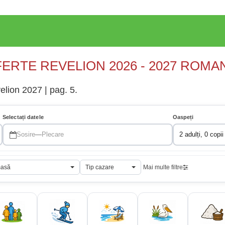
ERTE REVELION 2026 - 2027 ROMA
velion 2027 | pag. 5.
Selectați datele
Oaspeți
Sosire
—
Plecare
2 adulți, 0 copii
masă
Tip cazare
Mai multe filtre