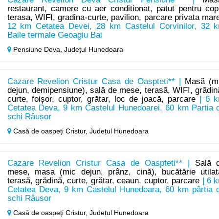
restaurant, camere cu aer conditionat, patut pentru copi
terasa, WIFI, gradina-curte, pavilion, parcare privata mar
12 km Cetatea Devei, 28 km Castelul Corvinilor, 32 
Baile termale Geoagiu Bai
Pensiune Deva,
Județul Hunedoara
Cazare Revelion Cristur Casa de Oaspteti** |
Masă (m
dejun, demipensiune), sală de mese, terasă, WIFI, grădin
curte, foișor, cuptor, grătar, loc de joacă, parcare
| 6 
Cetatea Deva, 9 km Castelul Hunedoarei, 60 km Partia 
schi Râușor
Casă de oaspeți Cristur,
Județul Hunedoara
Cazare Revelion Cristur Casa de Oaspteti** |
Sală 
mese, masa (mic dejun, prânz, cină), bucătărie utilat
terasă, grădină, curte, grătar, ceaun, cuptor, parcare
| 6 
Cetatea Deva, 9 km Castelul Hunedoara, 60 km pârtia 
schi Râusor
Casă de oaspeți Cristur,
Județul Hunedoara