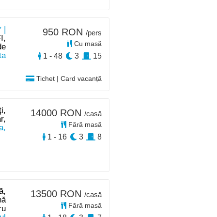
 |
950 RON
/pers
I,
Cu masă
de
ta
1 - 48
3
15
Tichet | Card vacanță
i,
14000 RON
/casă
r,
Fără masă
a,
1 - 16
3
8
ă,
13500 RON
/casă
nă
Fără masă
ru