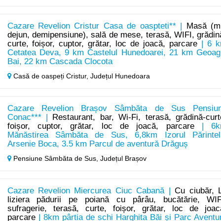
Cazare Revelion Cristur Casa de oaspteti** |
Masă (m
dejun, demipensiune), sală de mese, terasă, WIFI, grădin
curte, foișor, cuptor, grătar, loc de joacă, parcare
| 6 
Cetatea Deva, 9 km Castelul Hunedoarei, 21 km Geoag
Bai, 22 km Cascada Clocota
Casă de oaspeți Cristur,
Județul Hunedoara
Cazare Revelion Brașov Sâmbăta de Sus Pensiu
Conac*** |
Restaurant, bar, Wi-Fi, terasă, grădină-curt
foișor, cuptor, grătar, loc de joacă, parcare
| 6k
Mănăstirea Sâmbăta de Sus, 6,8km Izorul Părintel
Arsenie Boca, 3.5 km Parcul de aventură Drăguș
Pensiune Sâmbăta de Sus,
Județul Brașov
Cazare Revelion Miercurea Ciuc Cabană |
Cu ciubăr, 
liziera pădurii pe poiană cu pârâu, bucătărie, WIF
sufragerie, terasă, curte, foișor, grătar, loc de joac
parcare
| 8km pârtia de schi Harghita Băi și Parc Aventu