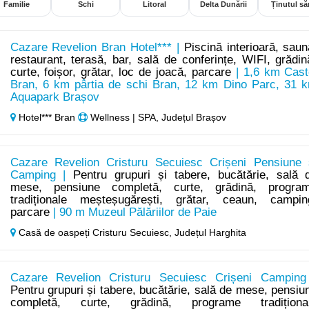
Familie
Schi
Litoral
Delta Dunării
Ținutul săr
Cazare Revelion Bran Hotel*** |
Piscină interioară, saun
restaurant, terasă, bar, sală de conferințe, WIFI, grădin
curte, foișor, grătar, loc de joacă, parcare
| 1,6 km Cast
Bran, 6 km pârtia de schi Bran, 12 km Dino Parc, 31 
Aquapark Brașov
Hotel*** Bran
Wellness | SPA, Județul Brașov
Cazare Revelion Cristuru Secuiesc Crișeni Pensiune 
Camping |
Pentru grupuri și tabere, bucătărie, sală 
mese, pensiune completă, curte, grădină, progra
tradiționale meșteșugărești, grătar, ceaun, campin
parcare
| 90 m Muzeul Pălăriilor de Paie
Casă de oaspeți Cristuru Secuiesc,
Județul Harghita
Cazare Revelion Cristuru Secuiesc Crișeni Camping
Pentru grupuri și tabere, bucătărie, sală de mese, pensiu
completă, curte, grădină, programe tradiționa