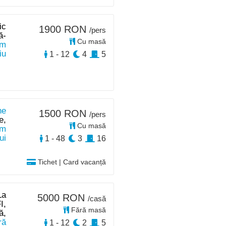
ic
1900 RON
/pers
ă-
Cu masă
km
iu
1 - 12
4
5
ne
1500 RON
/pers
e,
Cu masă
m
ui
1 - 48
3
16
Tichet | Card vacanță
La
5000 RON
/casă
I,
Fără masă
ă,
ră
1 - 12
2
5