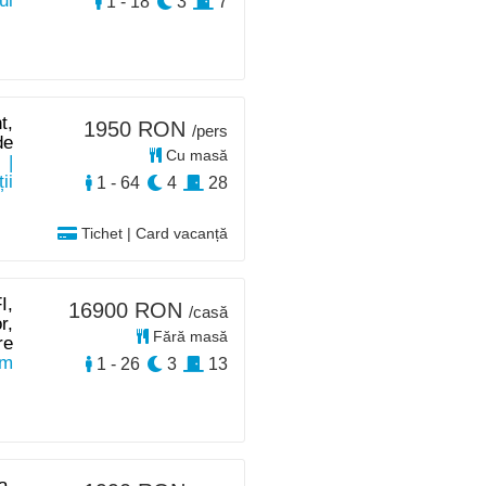
ul
1 - 18
3
7
t,
1950 RON
/pers
de
Cu masă
e
|
ii
1 - 64
4
28
Tichet | Card vacanță
I,
16900 RON
/casă
r,
Fără masă
re
km
1 - 26
3
13
a,