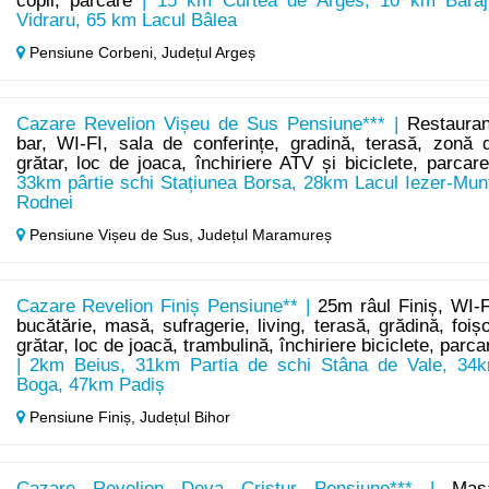
copii, parcare
| 15 km Curtea de Arges, 10 km Baraj
Vidraru, 65 km Lacul Bâlea
Pensiune Corbeni,
Județul Argeș
Cazare Revelion Vișeu de Sus Pensiune*** |
Restauran
bar, WI-FI, sala de conferințe, gradină, terasă, zonă 
grătar, loc de joaca, închiriere ATV și biciclete, parcar
33km pârtie schi Stațiunea Borsa, 28km Lacul Iezer-Munț
Rodnei
Pensiune Vișeu de Sus,
Județul Maramureș
Cazare Revelion Finiș Pensiune** |
25m râul Finiș, WI-F
bucătărie, masă, sufragerie, living, terasă, grădină, foișo
grătar, loc de joacă, trambulină, închiriere biciclete, parca
| 2km Beius, 31km Partia de schi Stâna de Vale, 34
Boga, 47km Padiș
Pensiune Finiș,
Județul Bihor
Cazare Revelion Deva Cristur Pensiune*** |
Mas