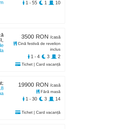
 m
1 - 55
1
10
că
3500 RON
/casă
I,
Cină festivă de revelion
de
inclus
da
1 - 4
3
2
Tichet | Card vacanță
t;
19900 RON
/casă
18
Fără masă
ba
1 - 30
3
14
Tichet | Card vacanță