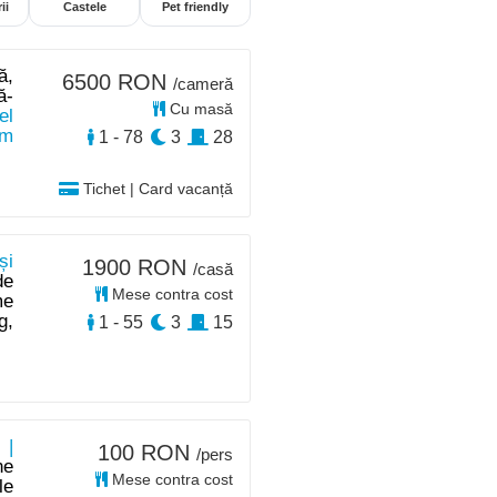
ii
Castele
Pet friendly
ă,
6500 RON
/cameră
ă-
Cu masă
el
km
1 - 78
3
28
Tichet | Card vacanță
și
1900 RON
/casă
de
Mese contra cost
me
g,
1 - 55
3
15
 |
100 RON
/pers
ne
Mese contra cost
le