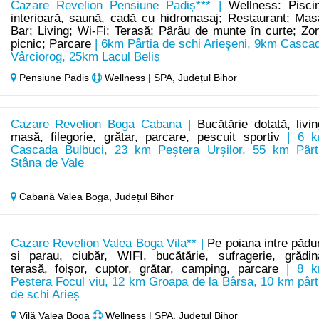
Cazare Revelion Pensiune Padiș*** |
Wellness: Pisci
interioară, saună, cadă cu hidromasaj; Restaurant; Mas
Bar; Living; Wi-Fi; Terasă; Pârâu de munte în curte; Zo
picnic; Parcare
| 6km Pârtia de schi Arieșeni, 9km Casca
Vârciorog, 25km Lacul Beliș
Pensiune Padis
Wellness | SPA, Județul Bihor
Cazare Revelion Boga Cabana |
Bucătărie dotată, livin
masă, filegorie, grătar, parcare, pescuit sportiv
| 6 
Cascada Bulbuci, 23 km Peștera Urșilor, 55 km Pârt
Stâna de Vale
Cabană Valea Boga,
Județul Bihor
Cazare Revelion Valea Boga Vila** |
Pe poiana intre pădu
si parau, ciubăr, WIFI, bucătărie, sufragerie, grădin
terasă, foișor, cuptor, grătar, camping, parcare
| 8 
Peștera Focul viu, 12 km Groapa de la Bârsa, 10 km pârt
de schi Arieș
Vilă Valea Boga
Wellness | SPA, Județul Bihor