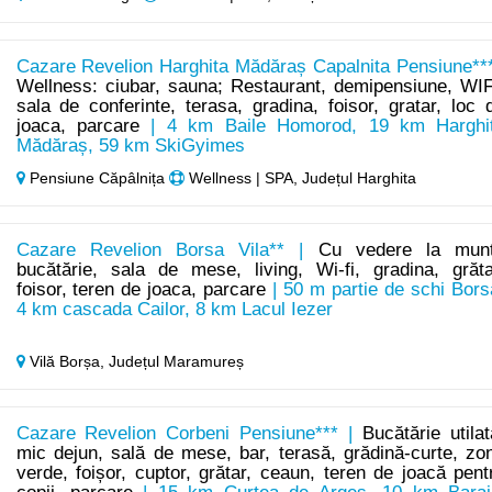
Cazare Revelion Harghita Mădăraș Capalnita Pensiune***
Wellness: ciubar, sauna; Restaurant, demipensiune, WIF
sala de conferinte, terasa, gradina, foisor, gratar, loc 
joaca, parcare
| 4 km Baile Homorod, 19 km Harghi
Mădăraș, 59 km SkiGyimes
Pensiune Căpâlnița
Wellness | SPA, Județul Harghita
Cazare Revelion Borsa Vila** |
Cu vedere la munț
bucătărie, sala de mese, living, Wi-fi, gradina, grăta
foisor, teren de joaca, parcare
| 50 m partie de schi Bors
4 km cascada Cailor, 8 km Lacul Iezer
Vilă Borșa,
Județul Maramureș
Cazare Revelion Corbeni Pensiune*** |
Bucătărie utilat
mic dejun, sală de mese, bar, terasă, grădină-curte, zo
verde, foișor, cuptor, grătar, ceaun, teren de joacă pent