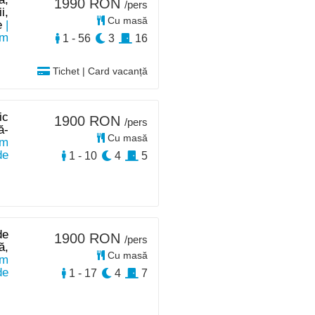
1990 RON
/pers
i,
Cu masă
e
|
km
1 - 56
3
16
Tichet | Card vacanță
ic
1900 RON
/pers
ă-
Cu masă
km
de
1 - 10
4
5
de
1900 RON
/pers
ă,
Cu masă
km
de
1 - 17
4
7