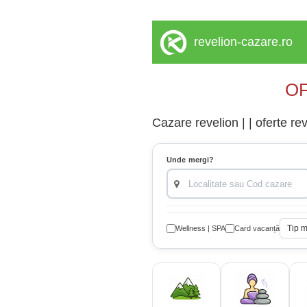
revelion-cazare.ro
OF
Cazare revelion | | oferte re
Unde mergi?
Tip 
Wellness | SPA
Card vacanță