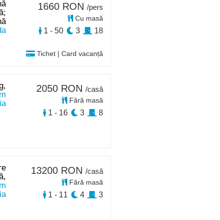
nă
1660 RON
/pers
ă;
Cu masă
nă
da
1 - 50
3
18
Tichet | Card vacanță
g,
2050 RON
/casă
km
Fără masă
ia
1 - 16
3
8
re
13200 RON
/casă
ă,
Fără masă
km
ia
1 - 11
4
3