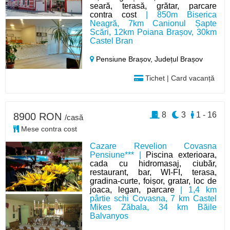
seară, terasă, grătar, parcare
contra cost
| 850m Biserica
Neagră, 7km Canionul Șapte
Scări, 12km Poiana Brașov, 30km
Castel Bran
Pensiune Brașov,
Județul Brașov
Tichet | Card vacanță
8
3
1 - 16
8900 RON
/casă
Mese contra cost
Cazare Revelion Covasna
Pensiune*** |
Piscina exterioara,
cada cu hidromasaj, ciubăr,
restaurant, bar, WI-FI, terasa,
gradina-curte, foișor, gratar, loc de
joaca, legan, parcare
| 1,4 km
pârtie schi Covasna, 7 km Castel
Mikes Zăbala, 34 km Băile
Balvanyos