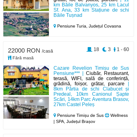
km Băile Balvanyos, 25 km Lacul
Sf. Ana, 33 km Stațiune de schi
Băile Tușnad
Pensiune Turia,
Județul Covasna
18
3
1 - 60
22000 RON
/casă
Fără masă
Cazare Revelion Timișu de Sus
Pensiune*** |
Ciubăr, Restaurant,
terasă, WIFI, sală de conferință,
grădină, foișor, grătar, parcare
|
8km Pârtia de schi Clabucet și
Predeal, 10km Canionul Șapte
Scări, 14km Parc Aventura Brasov,
27km Castel Peleș
Pensiune Timișu de Sus
Wellness
| SPA, Județul Brașov