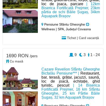
loc de joaca, parcare
| 12km
Biserica Fortificată Prejmer, 23km
pârtia de schi Băile Șugaș, 34km
Aquapark Brașov
Pensiune Sfântu Gheorghe
Wellness | SPA, Județul Covasna
Tichet | Card vacanță
9
3
1 - 24
1690 RON
/pers
Cu masă
Cazare Revelion Sfântu Gheorghe
Bicfalău Pensiune*** |
Restaurant,
bar, terasă, grătar, jacuzzi, saună,
loc de joacă, echitație, ghid
turistic, pescuit
| 14 Biserica
Fortificată Prejmer, 16 km Sfântu
Gheorghe, 25 km Pârtie Băile
Șugaș, 32 km Aquapark Brașov
Pensiune Sfântu Gheorghe