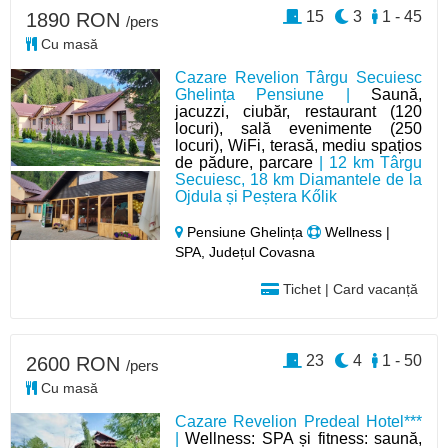
15
3
1 - 45
1890 RON
/pers
Cu masă
Cazare Revelion Târgu Secuiesc
Ghelința Pensiune |
Saună,
jacuzzi, ciubăr, restaurant (120
locuri), sală evenimente (250
locuri), WiFi, terasă, mediu spațios
de pădure, parcare
| 12 km Târgu
Secuiesc, 18 km Diamantele de la
Ojdula și Peștera Kőlik
Pensiune Ghelința
Wellness |
SPA, Județul Covasna
Tichet | Card vacanță
23
4
1 - 50
2600 RON
/pers
Cu masă
Cazare Revelion Predeal Hotel***
|
Wellness: SPA și fitness: saună,