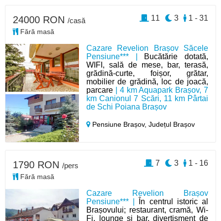
11
3
1 - 31
24000 RON
/casă
Fără masă
Cazare Revelion Brașov Săcele
Pensiune*** |
Bucătărie dotată,
WIFI, sală de mese, bar, terasă,
grădină-curte, foișor, grătar,
mobilier de grădină, loc de joacă,
parcare
| 4 km Aquapark Brașov, 7
km Canionul 7 Scări, 11 km Pârtai
de Schi Poiana Brașov
Pensiune Brașov,
Județul Brașov
7
3
1 - 16
1790 RON
/pers
Fără masă
Cazare Revelion Brașov
Pensiune*** |
În centrul istoric al
Brașovului; restaurant, cramă, Wi-
Fi, lounge și bar, divertisment de