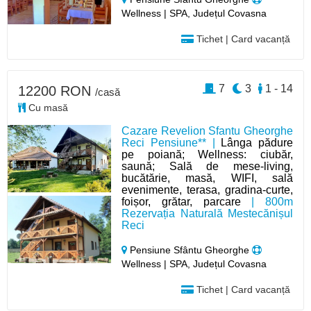
Wellness | SPA, Județul Covasna
Tichet | Card vacanță
7
3
1 - 14
12200 RON
/casă
Cu masă
Cazare Revelion Sfantu Gheorghe
Reci Pensiune** |
Lânga pădure
pe poiană; Wellness: ciubăr,
saună; Sală de mese-living,
bucătărie, masă, WIFI, sală
evenimente, terasa, gradina-curte,
foișor, grătar, parcare
| 800m
Rezervația Naturală Mestecănișul
Reci
Pensiune Sfântu Gheorghe
Wellness | SPA, Județul Covasna
Tichet | Card vacanță