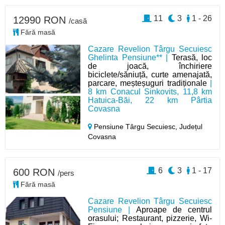
11
3
1 - 26
12990 RON
/casă
Fără masă
Cazare Revelion Târgu Secuiesc
Ghelinta Pensiune** |
Terasă, loc
de joacă, închiriere
biciclete/săniuță, curte amenajată,
parcare, meșteșuguri tradiționale
|
8 km Conacul Sinkovits, 11,8 km
Hatuica-Băi, 22 km Pârtia
Covasna
Pensiune Târgu Secuiesc,
Județul
Covasna
6
3
1 - 17
600 RON
/pers
Fără masă
Cazare Revelion Târgu Secuiesc
Pensiune |
Aproape de centrul
orasului; Restaurant, pizzerie, Wi-