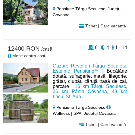
Pensiune Târgu Secuiesc,
Județul
Covasna
Tichet | Card vacanță
6
4
1 - 14
12400 RON
/casă
Mese contra cost
Cazare Revelion Târgu Secuiesc
Estelnic Pensiune** |
Bucătărie
dotată, sufragerie, masă, filegorie,
grătar, ciubăr, căruță trasă de cai,
parcare
| 16 km Târgu Secuiesc,
36 km Pârtia Covasna, 48 km
Lacul Sf. Ana
Pensiune Târgu Secuiesc
Wellness | SPA, Județul Covasna
Tichet | Card vacanță