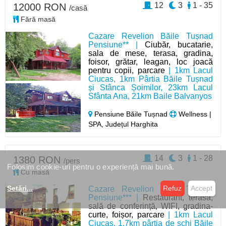
12
3
1 - 35
12000 RON
/casă
Fără masă
Cazare Revelion Băile Tușnad
Pensiune** |
Ciubăr, bucatarie,
sala de mese, terasa, gradina,
foisor, grătar, leagan, loc joacă
pentru copii, parcare
| 1km Lacul
Ciucas, 1km Pârtia Băile Tușnad
și Stânca Șoimilor, 23km Lacul
Sfânta Ana, 21km Baile Balvanyos
Pensiune Băile Tușnad
Wellness |
SPA, Județul Harghita
14
3
1 - 28
1380 RON
/pers
Folosim cookie-uri pentru o experiență mai bună.
Cu masă
Setări
...
Refuz
Accept
Cazare Revelion Băile Tușnad
Pensiune*** |
Restaurant, terasa,
sală de conferință, WIFI, gradina-
curte, foișor, parcare
| 1km Lacul
Ciucaș, 1,7km pârtia de schi Băile