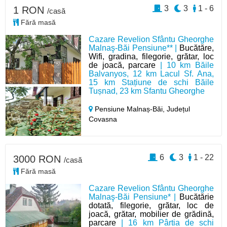
3
3
1 - 6
1 RON
/casă
Fără masă
Cazare Revelion Sfântu Gheorghe
Malnaş-Băi Pensiune** |
Bucătăre,
Wifi, gradina, filegorie, grătar, loc
de joacă, parcare
| 10 km Băile
Balvanyos, 12 km Lacul Sf. Ana,
15 km Stațiune de schi Băile
Tușnad, 23 km Sfantu Gheorghe
Pensiune Malnaș-Băi,
Județul
Covasna
6
3
1 - 22
3000 RON
/casă
Fără masă
Cazare Revelion Sfântu Gheorghe
Malnaş-Băi Pensiune* |
Bucătărie
dotată, filegorie, grătar, loc de
joacă, grătar, mobilier de grădină,
parcare
| 16 km Pârtia de schi