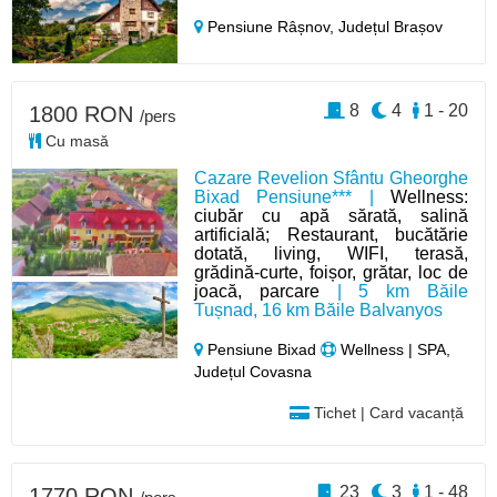
Pensiune Râșnov,
Județul Brașov
8
4
1 - 20
1800 RON
/pers
Cu masă
Cazare Revelion Sfântu Gheorghe
Bixad Pensiune*** |
Wellness:
ciubăr cu apă sărată, salină
artificială; Restaurant, bucătărie
dotată, living, WIFI, terasă,
grădină-curte, foișor, grătar, loc de
joacă, parcare
| 5 km Băile
Tușnad, 16 km Băile Balvanyos
Pensiune Bixad
Wellness | SPA,
Județul Covasna
Tichet | Card vacanță
23
3
1 - 48
1770 RON