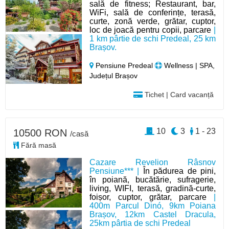
sală de fitness; Restaurant, bar,
WiFi, sală de conferințe, terasă,
curte, zonă verde, grătar, cuptor,
loc de joacă pentru copii, parcare
|
1 km pârtie de schi Predeal, 25 km
Brașov.
Pensiune Predeal
Wellness | SPA,
Județul Brașov
Tichet | Card vacanță
10
3
1 - 23
10500 RON
/casă
Fără masă
Cazare Revelion Râsnov
Pensiune*** |
În pădurea de pini,
în poiană, bucătărie, sufragerie,
living, WIFI, terasă, gradină-curte,
foișor, cuptor, grătar, parcare
|
400m Parcul Dinó, 9km Poiana
Brașov, 12km Castel Dracula,
25km pârtia de schi Predeal