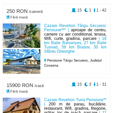
15
1
1 - 42
250 RON
/cameră
Fără masă
Cazare Revelion Târgu Secuiesc
Pensiune*** |
aproape de centru,
camere cu aer conditionat, terasa,
Wifi, curte, gradina, parcare
| 18
km Baile Balvanyos, 27 km Baile
Tusnad, 59 km Brasov, 30 km
Sfântu Gheorghe
Pensiune Târgu Secuiesc,
Județul
Covasna
15
3
1 - 31
15900 RON
/casă
Fără masă
Cazare Revelion Turia Pensiune**
|
200 m de parau, bucătărie,
restaurant, Wifi, gradina, filegorie,
grătar, loc de joacă, parcare
| 11