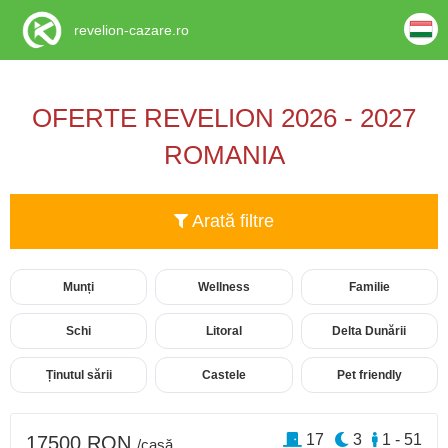
revelion-cazare.ro
OFERTE REVELION 2026 - 2027
ROMANIA
Arată filtre
Munți
Wellness
Familie
Schi
Litoral
Delta Dunării
Ținutul sării
Castele
Pet friendly
17
3
1 - 51
17500 RON
/casă