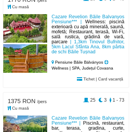
/pers
Cu masă
Cazare Revelion Băile Balvanyos
Pensiune*** |
Wellness: piscină
exterioară cu apă minerală, saună,
mofetă; Restaurant, terasă, Wi-Fi,
sală rustica, grădină de vară,
parcare
| 1,3km Tinovul Bufnitor,
5km Lacul Sfânta Ana, 8km pârtia
de schi Băile Tușnad
Pensiune Băile Bálványos
Wellness | SPA, Județul Covasna
Tichet | Card vacanță
25
3
1 - 73
1375 RON
/pers
Cu masă
Cazare Revelion Băile Balvanyos
Pensiune*** |
Piscină, restaurant,
bar, terasa, gradina, curte,