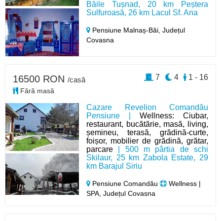
Băile Tușnad, 20 km Peștera
Sulfuroasă, 26 km Lacul Sf. Ana
Pensiune Malnaș-Băi,
Județul
Covasna
7
4
1 - 16
16500 RON
/casă
Fără masă
Cazare Revelion Comandău
Pensiune |
Wellness: Ciubar,
restaurant, bucătărie, masă, living,
șemineu, terasă, grădină-curte,
foișor, mobilier de grădină, grătar,
parcare
| 500 m pârtia de schi
Skilaur, 25 km Zabola Estate, 29
km Barajul Siriu
Pensiune Comandău
Wellness |
SPA, Județul Covasna