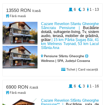
6
3
1 - 13
13550 RON
/casă
Fără masă
Cazare Revelion Sfantu Gheorghe
Sâncraiu Pensiune |
Bucătărie
dotată, sufragerie-living, Tv, sistem
audio, terasă, mobilier de grădină,
grătar
| 15 km Pârtia Șugaș Băi, 41
km Welness Tușnad, 53 km Lacul
Sfânta Ana
Pensiune Sfântu Gheorghe
Wellness | SPA, Județul Covasna
Tichet | Card vacanță
6
3
1 - 16
6900 RON
/casă
Fără masă
Cazare Revelion Sfântu Gheorghe
Pensiune** |
Bucătărie, sala de