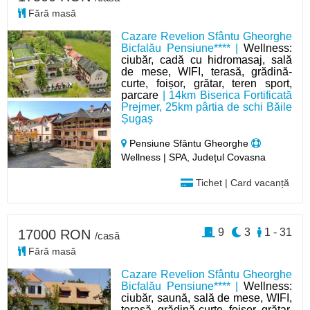
Fără masă
Cazare Revelion Sfântu Gheorghe
Bicfalău Pensiune**** |
Wellness:
ciubăr, cadă cu hidromasaj, sală
de mese, WIFI, terasă, grădină-
curte, foișor, grătar, teren sport,
parcare
| 14km Biserica Fortificată
Prejmer, 25km pârtia de schi Băile
Șugaș
Pensiune Sfântu Gheorghe
Wellness | SPA, Județul Covasna
Tichet | Card vacanță
9
3
1 - 31
17000 RON
/casă
Fără masă
Cazare Revelion Sfântu Gheorghe
Bicfalău Pensiune**** |
Wellness:
ciubăr, saună, sală de mese, WIFI,
terasă, grădină-curte, foișor, grătar,