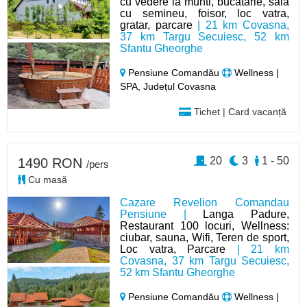
cu vedere la munti, bucatarie, sala
cu semineu, foisor, loc vatra,
gratar, parcare
| 21 km Covasna,
37 km Targu Secuiesc, 52 km
Sfantu Gheorghe
Pensiune Comandău
Wellness |
SPA, Județul Covasna
Tichet | Card vacanță
20
3
1 - 50
1490 RON
/pers
Cu masă
Cazare Revelion Comandau
Pensiune |
Langa Padure,
Restaurant 100 locuri, Wellness:
ciubar, sauna, Wifi, Teren de sport,
Loc vatra, Parcare
| 21 km
Covasna, 37 km Targu Secuiesc,
52 km Sfantu Gheorghe
Pensiune Comandău
Wellness |