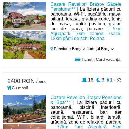
Cazare Revelion Brașov Săcele
Pensiune*** |
La liziera pădurii cu
panorama, WI-FI, bucătărie, masa,
biliard, terasa, gradina-curte, tenis
de masa, cuptor pavilion, grătar,
loc de joaca, parcare
| 5km
Aquapark, 7km canion 7sacri,
12km pârtii de schi Poiana
Pensiune Brașov,
Județul Brașov
Tichet | Card vacanță
16
3
1 - 33
2400 RON
/pers
Cu masă
Cazare Revelion Brașov Pensiune
& Spa*** |
La liziera pădurii cu
panoramă, piscină interioară,
saună, restaurant, bar, aer
condiționat, WiFi, biliard, terasă,
grădină, zone de relaxare, parcare
| 77km Parc Aventură, 5km