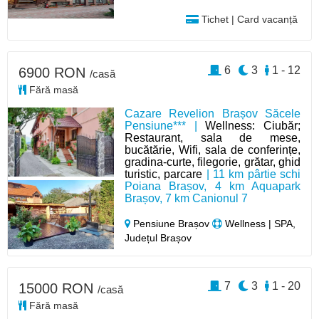
Tichet | Card vacanță
6
3
1 - 12
6900 RON
/casă
Fără masă
Cazare Revelion Brașov Săcele
Pensiune*** |
Wellness: Ciubăr;
Restaurant, sala de mese,
bucătărie, Wifi, sala de conferințe,
gradina-curte, filegorie, grătar, ghid
turistic, parcare
| 11 km pârtie schi
Poiana Brașov, 4 km Aquapark
Brașov, 7 km Canionul 7
Pensiune Brașov
Wellness | SPA,
Județul Brașov
7
3
1 - 20
15000 RON
/casă
Fără masă