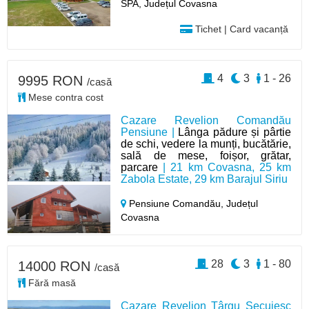
SPA, Județul Covasna
Tichet | Card vacanță
4
3
1 - 26
9995 RON
/casă
Mese contra cost
Cazare Revelion Comandău
Pensiune |
Lânga pădure și pârtie
de schi, vedere la munți, bucătărie,
sală de mese, foișor, grătar,
parcare
| 21 km Covasna, 25 km
Zabola Estate, 29 km Barajul Siriu
Pensiune Comandău,
Județul
Covasna
28
3
1 - 80
14000 RON
/casă
Fără masă
Cazare Revelion Târgu Secuiesc