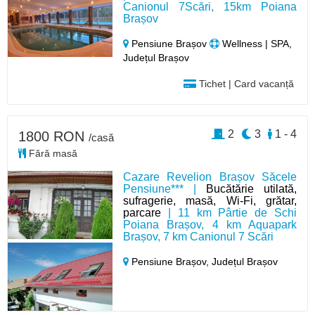
Canionul 7Scări, 15km Poiana
Brașov
Pensiune Brașov
Wellness | SPA,
Județul Brașov
Tichet | Card vacanță
2
3
1 - 4
1800 RON
/casă
Fără masă
Cazare Revelion Brașov Săcele
Pensiune*** |
Bucătărie utilată,
sufragerie, masă, Wi-Fi, grătar,
parcare
| 11 km Pârtie de Schi
Poiana Brașov, 4 km Aquapark
Brașov, 7 km Canionul 7 Scări
Pensiune Brașov,
Județul Brașov