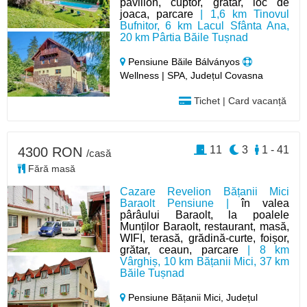
pavilion, cuptor, grătar, loc de
joaca, parcare
| 1,6 km Tinovul
Bufnitor, 6 km Lacul Sfânta Ana,
20 km Pârtia Băile Tușnad
Pensiune Băile Bálványos
Wellness | SPA, Județul Covasna
Tichet | Card vacanță
11
3
1 - 41
4300 RON
/casă
Fără masă
Cazare Revelion Bățanii Mici
Baraolt Pensiune |
în valea
pârâului Baraolt, la poalele
Munților Baraolt, restaurant, masă,
WIFI, terasă, grădină-curte, foișor,
grătar, ceaun, parcare
| 8 km
Vârghiș, 10 km Bățanii Mici, 37 km
Băile Tușnad
Pensiune Bățanii Mici,
Județul