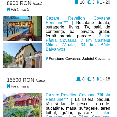
10
3
1 - 20
8900 RON
/casă
Fără masă
Cazare Revelion Covasna
Pensiune*** |
Bucătărie dotată,
sufragerie, living, Tv, sală de
conferințe, băi private, grătar,
fermă proprie, parcare
| 2 km
Pârtia Covasna, 7 km Castelul
Mikes Zăbala, 34 km Băile
Balvanyos
Pensiune Covasna,
Județul Covasna
8
3
1 - 18
15500 RON
/casă
Fără masă
Cazare Revelion Covasna Zăbala
Pensiune*** |
La liziera pădurii,
rău si lac de pescuit in curte,
bucătărie, masa, sufragerie, teren
fotbal, grătar, parcare
| 5km