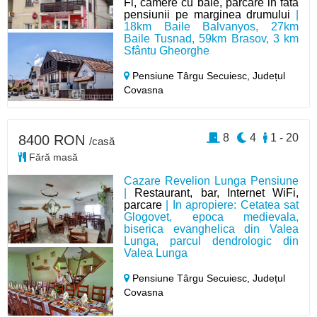
Fi, camere cu baie, parcare in fata
pensiunii pe marginea drumului
|
18km Baile Balvanyos, 27km
Baile Tusnad, 59km Brasov, 3 km
Sfântu Gheorghe
Pensiune Târgu Secuiesc,
Județul
Covasna
8
4
1 - 20
8400 RON
/casă
Fără masă
Cazare Revelion Lunga Pensiune
|
Restaurant, bar, Internet WiFi,
parcare
| In apropiere: Cetatea sat
Glogovet, epoca medievala,
biserica evanghelica din Valea
Lunga, parcul dendrologic din
Valea Lunga
Pensiune Târgu Secuiesc,
Județul
Covasna