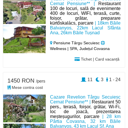
Cernat Pensiune** |
Restaurant
100 de locuri, sală de evenimente
400 de locuri, WIFI, terasă, curte,
foișor, grătar, preparare
kürtőskalács, parcare
| 18km Băile
Balvanyos, 22km Lacul Sfânta
Ana, 26km Băile Tușnad
Pensiune Târgu Secuiesc
Wellness | SPA, Județul Covasna
Tichet | Card vacanță
11
3
1 - 24
1450 RON
/pers
Mese contra cost
Cazare Revelion Târgu Secuiesc
Cernat Pensiune** |
Restaurant 50
pers., terasă, foișor, grătar, Wi-Fi,
loc de joacă, prezentarea
meșteșugurilor, parcare
| 28 km
Pârtia Covasna, 32 km Băile
Balvanyos, 43 km Lacul Sf. Ana