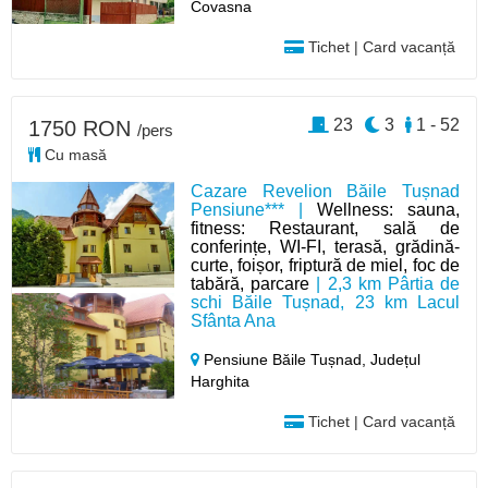
Covasna
Tichet | Card vacanță
23
3
1 - 52
1750 RON
/pers
Cu masă
Cazare Revelion Băile Tușnad
Pensiune*** |
Wellness: sauna,
fitness: Restaurant, sală de
conferințe, WI-FI, terasă, grădină-
curte, foișor, friptură de miel, foc de
tabără, parcare
| 2,3 km Pârtia de
schi Băile Tușnad, 23 km Lacul
Sfânta Ana
Pensiune Băile Tușnad,
Județul
Harghita
Tichet | Card vacanță