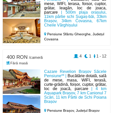
mese, WIFI, terasa, foisor, cuptor,
grătar, leagăn, loc de joaca,
parcare
| 500m plaja orașului,
11km pârtie schi Șugaș-băi, 33km
Brașov, 34km Covasna, 67km
Cheile Vârghișului
Pensiune Sfântu Gheorghe,
Județul
Covasna
4
1
1 - 12
400 RON
/cameră
Fără masă
Cazare Revelion Brașov Săcele
Pensiune** |
Bucătărie dotată, sală
de mese, masa, WIFI, terasă,
curte-grădină, foișor, cuptor, grătar,
loc de joacă, parcare
| 4 km
Aquapark Brașov, 7 km Canionul 7
Scări, 11 km Pârtii de Schi Poiana
Brașov
Pensiune Brașov,
Județul Brașov