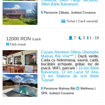
Covasna, 14km Târgu Secuiesc,
36km Băile Balvanyos
Pensiune Zăbala,
Județul Covasna
Tichet | Card vacanță
7
3
1 - 19
12000 RON
/casă
Fără masă
Cazare Revelion Sfântu Gheorghe
Malnaş Băi Vila*** |
Oază verde,
Cada cu hidromasaj, saună, cadă,
bucătării echipate, grătar, loc de
joacă, WiFi, parcare
| 10 km Băile
Balvanyos, 12 km Lacul Sf. Ana,
15 km Stațiune de schi Băile
Tușnad
Pensiune Malnaș-Băi
Wellness |
SPA, Județul Covasna