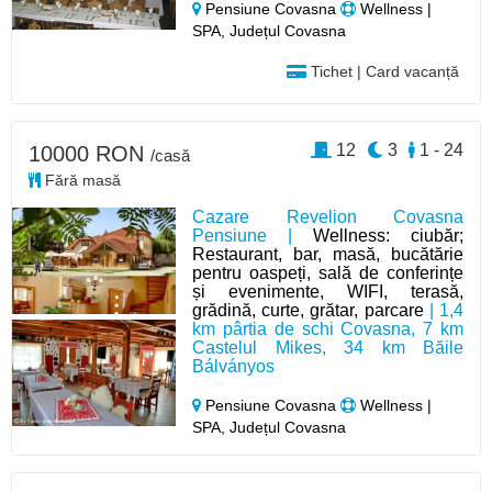
Pensiune Covasna
Wellness |
SPA, Județul Covasna
Tichet | Card vacanță
12
3
1 - 24
10000 RON
/casă
Fără masă
Cazare Revelion Covasna
Pensiune |
Wellness: ciubăr;
Restaurant, bar, masă, bucătărie
pentru oaspeți, sală de conferințe
și evenimente, WIFI, terasă,
grădină, curte, grătar, parcare
| 1,4
km pârtia de schi Covasna, 7 km
Castelul Mikes, 34 km Băile
Bálványos
Pensiune Covasna
Wellness |
SPA, Județul Covasna