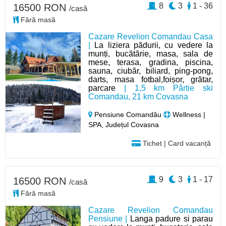
8
3
1 - 36
16500 RON
/casă
Fără masă
Cazare Revelion Comandau Casa
|
La liziera pădurii, cu vedere la
munți, bucătărie, masa, sala de
mese, terasa, gradina, piscina,
sauna, ciubăr, biliard, ping-pong,
darts, masa fotbal,foișor, grătar,
parcare
| 1,5 km Pârtie ski
Comandau, 21 km Covasna
Pensiune Comandău
Wellness |
SPA, Județul Covasna
Tichet | Card vacanță
9
3
1 - 17
16500 RON
/casă
Fără masă
Cazare Revelion Comandau
Pensiune |
Langa padure si parau