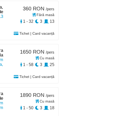
a,
360 RON
/pers
de
Fără masă
13
1 - 32
3
13
Tichet | Card vacanță
ra
1650 RON
/pers
la
Cu masă
km
a,
1 - 58
3
25
Tichet | Card vacanță
ra
1890 RON
/pers
de
Cu masă
km
km
1 - 50
3
18