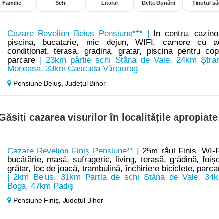
Familie
Schi
Litoral
Delta Dunării
Ținutul săr
Cazare Revelion Beiuș Pensiune*** |
In centru, cazino
piscina, bucatarie, mic dejun, WIFI, camere cu a
conditionat, terasa, gradina, gratar, piscina pentru copi
parcare
| 23km pârtie schi Stâna de Vale, 24km Ștra
Moneasa, 33km Cascada Vârciorog
Pensiune Beiuș,
Județul Bihor
Găsiți cazarea visurilor în localitățile apropiate
Cazare Revelion Finiș Pensiune** |
25m râul Finiș, WI-F
bucătărie, masă, sufragerie, living, terasă, grădină, foișo
grătar, loc de joacă, trambulină, închiriere biciclete, parca
| 2km Beius, 31km Partia de schi Stâna de Vale, 34
Boga, 47km Padiș
Pensiune Finiș,
Județul Bihor