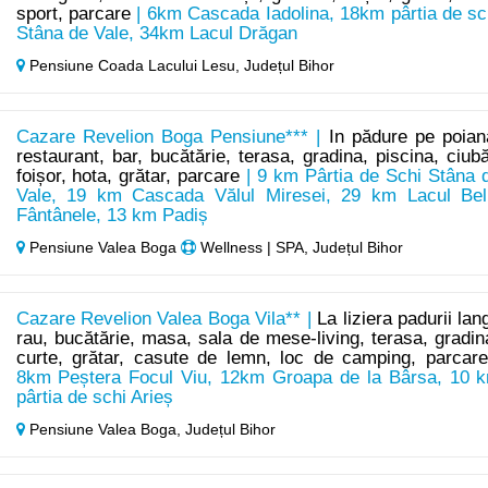
sport, parcare
| 6km Cascada Iadolina, 18km pârtia de sc
Stâna de Vale, 34km Lacul Drăgan
Pensiune Coada Lacului Lesu,
Județul Bihor
Cazare Revelion Boga Pensiune*** |
In pădure pe poian
restaurant, bar, bucătărie, terasa, gradina, piscina, ciubă
foișor, hota, grătar, parcare
| 9 km Pârtia de Schi Stâna 
Vale, 19 km Cascada Vălul Miresei, 29 km Lacul Bel
Fântânele, 13 km Padiș
Pensiune Valea Boga
Wellness | SPA, Județul Bihor
Cazare Revelion Valea Boga Vila** |
La liziera padurii lan
rau, bucătărie, masa, sala de mese-living, terasa, gradin
curte, grătar, casute de lemn, loc de camping, parcare
8km Peștera Focul Viu, 12km Groapa de la Bârsa, 10 
pârtia de schi Arieș
Pensiune Valea Boga,
Județul Bihor