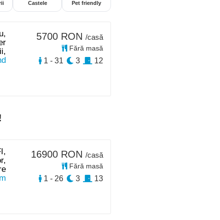
ii
Castele
Pet friendly
u,
5700 RON
/casă
er
Fără masă
i,
nd
1 - 31
3
12
!
I,
16900 RON
/casă
r,
Fără masă
re
km
1 - 26
3
13