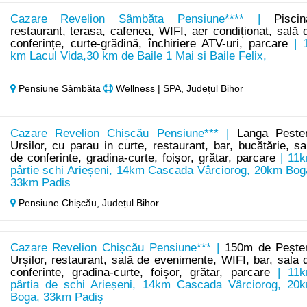
Cazare Revelion Sâmbăta Pensiune**** |
Piscin
restaurant, terasa, cafenea, WIFI, aer condiționat, sală 
conferințe, curte-grădină, închiriere ATV-uri, parcare
| 
km Lacul Vida,30 km de Baile 1 Mai si Baile Felix,
Pensiune Sâmbăta
Wellness | SPA, Județul Bihor
Cazare Revelion Chișcău Pensiune*** |
Langa Peste
Ursilor, cu parau in curte, restaurant, bar, bucătărie, sa
de conferinte, gradina-curte, foișor, grătar, parcare
| 11
pârtie schi Arieșeni, 14km Cascada Vârciorog, 20km Bog
33km Padis
Pensiune Chișcău,
Județul Bihor
Cazare Revelion Chișcău Pensiune*** |
150m de Pește
Urșilor, restaurant, sală de evenimente, WIFI, bar, sala 
conferinte, gradina-curte, foișor, grătar, parcare
| 11
pârtia de schi Arieșeni, 14km Cascada Vârciorog, 20
Boga, 33km Padiș