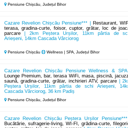
Pensiune Chișcău,
Județul Bihor
Cazare Revelion Chișcău Pensiune*** |
Restaurant, WIF
terasa, gradina-curte, foisor, cuptor, grătar, loc de joac
parcare
| 2km Peștera Urșilor, 11km pârtia de sc
Arieșeni, 14km Cascada Vârciorog
Pensiune Chișcău
Wellness | SPA, Județul Bihor
Cazare Revelion Chișcău Pensiune Wellness & SPA
Lounge Premium, bar, terasa WiFi, masa, piscină, jacuzz
saună, gradina-curte, grătar, inchirieri ATV, parcare
| 2
Peștera Urșilor, 11km pârtia de schi Arieșeni, 14
Cascada Vârciorog, 36 km Padiș
Pensiune Chișcău,
Județul Bihor
Cazare Revelion Chișcău Peștera Urșilor Pensiune***
Bucătărie, sufragerie-living, WI-FI, grădina-curte, filegori