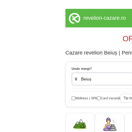
revelion-cazare.ro
OF
Cazare revelion Beiuș | Pens
Unde mergi?
Tip 
Wellness | SPA
Card vacanță