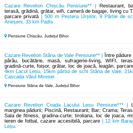
Cazare Revelion Chișcău Pensiune** |
Restaurant, ba
terasă, grădină, grătar, wifi, cameră de bagaje, living cu T
parcare privată
| 500 m Peștera Urșilor, 9 Pârtie de sc
Arieșeni, 33 km Padis
Pensiune Chișcău,
Județul Bihor
Cazare Revelion Stâna de Vale Pensiune** |
Între pădure 
pârâu, bucătărie, masă, sufragerie-living, WIFI, teras
gradină-curte, foișor, grătar, loc de joacă, leagăn, parcar
4km Lacul Leșu, 15km pârtia de schi Stâna de Vale, 21
Cascada Vălul Miresei
Pensiune Stâna de Vale,
Județul Bihor
Cazare Revelion Coada Lacului Lesu Pensiune*** |
marginea pădurii; Piscină, Restaurant; Bar; Crama; Teras
Sala de fitness, gradina-curte; tiroliana, loc de joaca, mi
teren de fotbal, cazare accesibilă, parcare
| 12 km Baraj
Leșu.