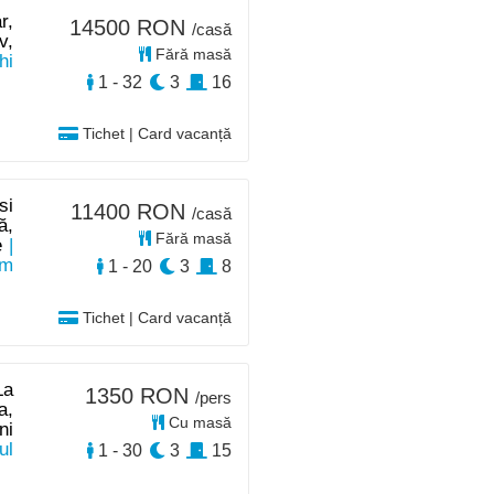
r,
14500 RON
/casă
v,
Fără masă
hi
1 - 32
3
16
Tichet | Card vacanță
si
11400 RON
/casă
ă,
Fără masă
e
|
km
1 - 20
3
8
Tichet | Card vacanță
La
1350 RON
/pers
a,
Cu masă
ni
ul
1 - 30
3
15