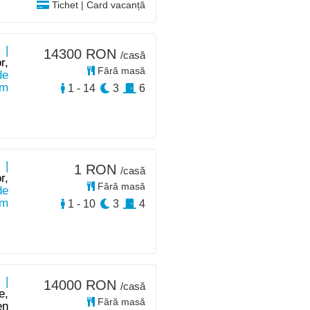
Tichet | Card vacanță
 |
14300 RON
/casă
r,
Fără masă
de
km
1 - 14
3
6
 |
1 RON
/casă
r,
Fără masă
de
km
1 - 10
3
4
 |
14000 RON
/casă
e,
Fără masă
en