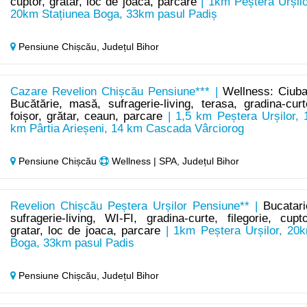
cuptor, grătar, loc de joaca, parcare
| 1km Peștera Urșilo
20km Stațiunea Boga, 33km pasul Padiș
Pensiune Chișcău,
Județul Bihor
Cazare Revelion Chișcău Pensiune*** |
Wellness: Ciuba
Bucătărie, masă, sufragerie-living, terasa, gradina-curt
foișor, grătar, ceaun, parcare
| 1,5 km Peștera Urșilor, 
km Pârtia Arieșeni, 14 km Cascada Vârciorog
Pensiune Chișcău
Wellness | SPA, Județul Bihor
Revelion Chișcău Peștera Urșilor Pensiune** |
Bucatari
sufragerie-living, WI-FI, gradina-curte, filegorie, cupto
gratar, loc de joaca, parcare
| 1km Peștera Urșilor, 20
Boga, 33km pasul Padis
Pensiune Chișcău,
Județul Bihor