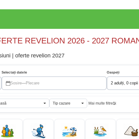
ERTE REVELION 2026 - 2027 ROMA
iuni | oferte revelion 2027
Selectați datele
Oaspeți
Sosire
—
Plecare
2 adulți, 0 copii
masă
Tip cazare
Mai multe filtre