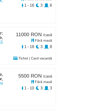
r,
1 - 16
3
6
r;
11000 RON
/casă
e,
Fără masă
11
1 - 18
3
8
Tichet | Card vacanță
e,
5500 RON
/casă
r,
Fără masă
km
1 - 10
3
3