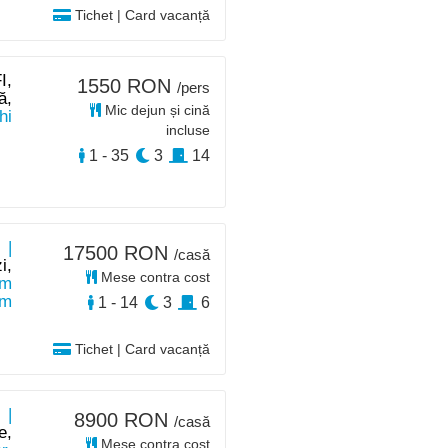
Tichet | Card vacanță
I,
1550 RON
/pers
ă,
Mic dejun și cină
hi
incluse
1 - 35
3
14
 |
17500 RON
/casă
i,
Mese contra cost
km
km
1 - 14
3
6
Tichet | Card vacanță
 |
8900 RON
/casă
e,
Mese contra cost