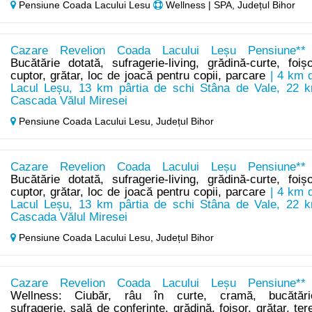
Pensiune Coada Lacului Lesu
Wellness | SPA, Județul Bihor
Cazare Revelion Coada Lacului Leșu Pensiune**
Bucătărie dotată, sufragerie-living, grădină-curte, foișo
cuptor, grătar, loc de joacă pentru copii, parcare
| 4 km 
Lacul Leșu, 13 km pârtia de schi Stâna de Vale, 22 
Cascada Vălul Miresei
Pensiune Coada Lacului Lesu,
Județul Bihor
Cazare Revelion Coada Lacului Leșu Pensiune**
Bucătărie dotată, sufragerie-living, grădină-curte, foișo
cuptor, grătar, loc de joacă pentru copii, parcare
| 4 km 
Lacul Leșu, 13 km pârtia de schi Stâna de Vale, 22 
Cascada Vălul Miresei
Pensiune Coada Lacului Lesu,
Județul Bihor
Cazare Revelion Coada Lacului Leșu Pensiune**
Wellness: Ciubăr, râu în curte, cramă, bucătări
sufragerie, sală de conferințe, grădină, foișor, grătar, ter