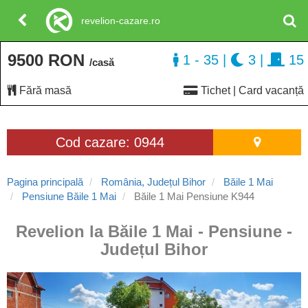
revelion-cazare.ro
9500 RON
1 - 35
|
3
|
15
/casă
Fără masă
Tichet | Card vacanță
Cod cazare: 0944
Pagina principală
România, Județul Bihor
Băile 1 Mai
Pensiune Băile 1 Mai
Băile 1 Mai Pensiune K944
Revelion la Băile 1 Mai - Pensiune -
Județul Bihor