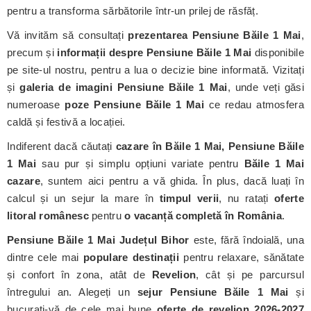
pentru a transforma sărbătorile într-un prilej de răsfăț.
Vă invităm să consultați
prezentarea Pensiune Băile 1 Mai
,
precum și
informații despre Pensiune Băile 1 Mai
disponibile
pe site-ul nostru, pentru a lua o decizie bine informată. Vizitați
și
galeria de imagini Pensiune Băile 1 Mai
, unde veți găsi
numeroase
poze Pensiune Băile 1 Mai
ce redau atmosfera
caldă și festivă a locației.
Indiferent dacă căutați
cazare în Băile 1 Mai, Pensiune Băile
1 Mai
sau pur și simplu opțiuni variate pentru
Băile 1 Mai
cazare
, suntem aici pentru a vă ghida. În plus, dacă luați în
calcul și un sejur la mare în
timpul verii
, nu ratați
oferte
litoral românesc
pentru
o vacanță completă în România
.
Pensiune Băile 1 Mai
Județul Bihor
este, fără îndoială, una
dintre cele mai
populare destinații
pentru relaxare, sănătate
și confort în zona, atât de
Revelion
, cât și pe parcursul
întregului an. Alegeți un
sejur Pensiune Băile 1 Mai
și
bucurați-vă de cele mai bune
oferte de revelion 2026-2027