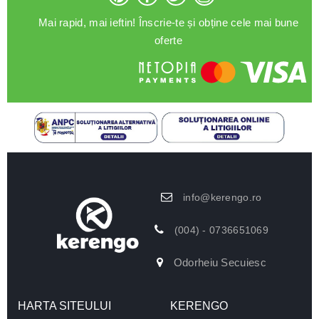
Mai rapid, mai ieftin! Înscrie-te și obține cele mai bune
oferte
info@kerengo.ro
(004) - 0736651069
Odorheiu Secuiesc
HARTA SITEULUI
KERENGO