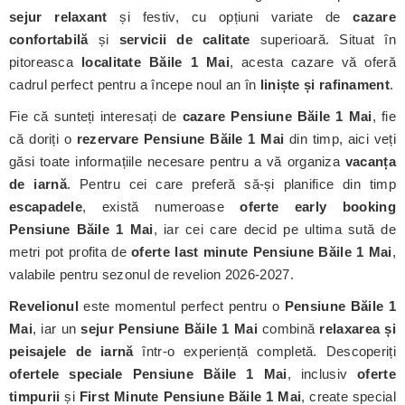
sejur relaxant
și festiv, cu opțiuni variate de
cazare
confortabilă
și
servicii de calitate
superioară. Situat în
pitoreasca
localitate Băile 1 Mai
, acesta cazare vă oferă
cadrul perfect pentru a începe noul an în
liniște și rafinament
.
Fie că sunteți interesați de
cazare Pensiune Băile 1 Mai
, fie
că doriți o
rezervare Pensiune Băile 1 Mai
din timp, aici veți
găsi toate informațiile necesare pentru a vă organiza
vacanța
de iarnă
. Pentru cei care preferă să-și planifice din timp
escapadele
, există numeroase
oferte early booking
Pensiune Băile 1 Mai
, iar cei care decid pe ultima sută de
metri pot profita de
oferte last minute Pensiune Băile 1 Mai
,
valabile pentru sezonul de revelion 2026-2027.
Revelionul
este momentul perfect pentru o
Pensiune Băile 1
Mai
, iar un
sejur Pensiune Băile 1 Mai
combină
relaxarea și
peisajele de iarnă
într-o experiență completă. Descoperiți
ofertele speciale Pensiune Băile 1 Mai
, inclusiv
oferte
timpurii
și
First Minute Pensiune Băile 1 Mai
, create special