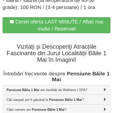
- salina / sauna (la temperatura de 45-50
grade): 100 RON / (3-4 persoane) / 1 ora
Cereti oferta LAST MINUTE / Aflati mai
multe / Rezervati
Vizitați și Descoperiți Atracțiile
Fascinante din Jurul Localității Băile 1
Mai în Imagini!
Întrebări frecvente despre
Pensiune Băile 1
Mai
Pensiune Băile 1 Mai
are facilități de Wellness | SPA?
Câți oaspeți pot fi găzduiți la
Pensiune Băile 1 Mai
?
Câțe camere are
Pensiune Băile 1 Mai
?