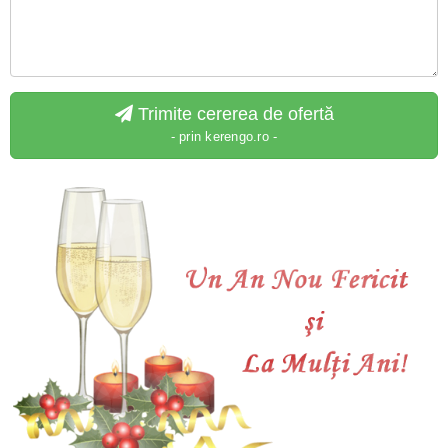
Trimite cererea de ofertă
- prin kerengo.ro -