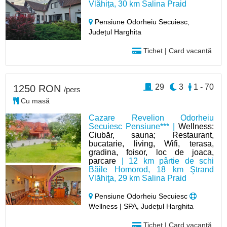
Vlăhița, 30 km Salina Praid
Pensiune Odorheiu Secuiesc,
Județul Harghita
Tichet | Card vacanță
29
3
1 - 70
1250 RON
/pers
Cu masă
Cazare Revelion Odorheiu
Secuiesc Pensiune*** |
Wellness:
Ciubăr, sauna; Restaurant,
bucatarie, living, Wifi, terasa,
gradina, foisor, loc de joaca,
parcare
| 12 km pârtie de schi
Băile Homorod, 18 km Ştrand
Vlăhiţa, 29 km Salina Praid
Pensiune Odorheiu Secuiesc
Wellness | SPA, Județul Harghita
Tichet | Card vacanță