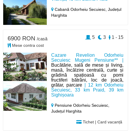
Cabană Odorheiu Secuiesc,
Județul
Harghita
5
3
1 - 15
6900 RON
/casă
Mese contra cost
Cazare Revelion Odorheiu
Secuiesc Mugeni Pensiune** |
Bucătărie, sală de mese și living,
masă, încălzire centrală, curte și
grădină spațioasă cu pomi
fructiferi bătrâni, loc de joacă,
grătar, parcare
| 12 km Odorheiu
Secuiesc, 33 km Praid, 39 km
Sighișoara
Pensiune Odorheiu Secuiesc,
Județul Harghita
Tichet | Card vacanță