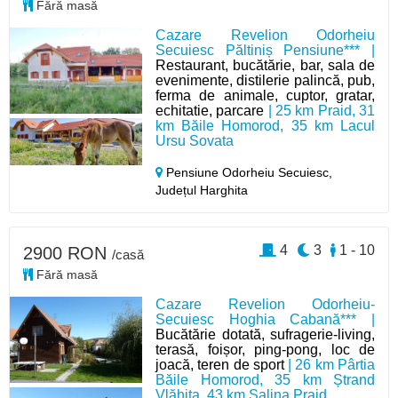
Fără masă
Cazare Revelion Odorheiu
Secuiesc Păltiniș Pensiune*** |
Restaurant, bucătărie, bar, sala de
evenimente, distilerie palincă, pub,
ferma de animale, cuptor, gratar,
echitatie, parcare
| 25 km Praid, 31
km Băile Homorod, 35 km Lacul
Ursu Sovata
Pensiune Odorheiu Secuiesc,
Județul Harghita
4
3
1 - 10
2900 RON
/casă
Fără masă
Cazare Revelion Odorheiu-
Secuiesc Hoghia Cabană*** |
Bucătărie dotată, sufragerie-living,
terasă, foișor, ping-pong, loc de
joacă, teren de sport
| 26 km Pârtia
Băile Homorod, 35 km Ștrand
Vlăhița, 43 km Salina Praid