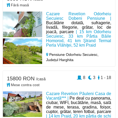
Fără masă
Cazare Revelion Odorheiu
Secuiesc Dobeni Pensiune |
Bucătărie dotată, sufragerie,
livadă, filegorie, grătar, loc de
joacă, parcare
| 15 km Odorheiu
Secuiesc, 33 km Pârtia Băile
Homorod, 41 km Ştrand Termal
Perla Vlăhiţei, 52 km Praid
Pensiune Odorheiu Secuiesc,
Județul Harghita
8
3
1 - 18
15800 RON
/casă
Mese contra cost
Cazare Revelion Păuleni Casa de
Vacanță*** |
Pe deal cu panorama,
ciubar, WIFI, bucătărie, masă, sală
de mese, terasa, gradina, foișor,
cuptor, grătar, teren fotbal, parcare
| 14 km Praid, 20 km pârtia de schi