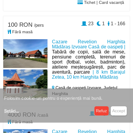
Tichet | Card vacanță
23
1
1 - 166
100 RON
/pers
Fără masă
Cazare Revelion Harghita
Mădăraș Izvoare Casă de oaspeți |
Tabără de copii, sală de mese,
pensiune completă, terenuri de
sport (fotbal, volei, badminton),
ateliere meșteșugărești, parc de
aventură, parcare
| 8 km Barajul
Zetea, 10 km Harghita Mădăraș
Casă de oaspeți Izvoare,
Județul
Harghita
Folosim cookie-uri pentru o experiență mai bună.
Setări
...
Refuz
Accept
2
3
4 - 8
4000 RON
/casă
Fără masă
Cazare Revelion Harghita