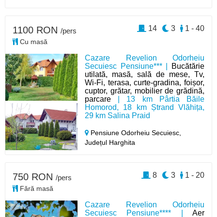
14
3
1 - 40
1100 RON
/pers
Cu masă
Cazare Revelion Odorheiu
Secuiesc Pensiune*** |
Bucătărie
utilată, masă, sală de mese, Tv,
Wi-Fi, terasa, curte-gradina, foișor,
cuptor, grătar, mobilier de grădină,
parcare
| 13 km Pârtia Băile
Homorod, 18 km Ștrand Vlăhița,
29 km Salina Praid
Pensiune Odorheiu Secuiesc,
Județul Harghita
8
3
1 - 20
750 RON
/pers
Fără masă
Cazare Revelion Odorheiu
Secuiesc Pensiune**** |
Aer