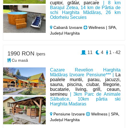
cuptor, grătar, parcare
| 8 km
Barajul Zetea, 14 km de Pârtia de
schi Harghita Mădăraș, 26 km
Odorheiu Secuies
Cabană Izvoare
Wellness | SPA,
Județul Harghita
11
4
1 - 42
1990 RON
/pers
Cu masă
Cazare Revelion Harghita
Mădăraș Izvoare Pensiune*** |
La
poalele muntii, parau, jacuzzi,
sauna, piscina, ciubar, filegorie,
bucatarie, living, grill, ceaun,
semineu
| 3km Parc de Animale
Sălbatice, 10km pârtia ski
Harghita Madaras
Pensiune Izvoare
Wellness | SPA,
Județul Harghita