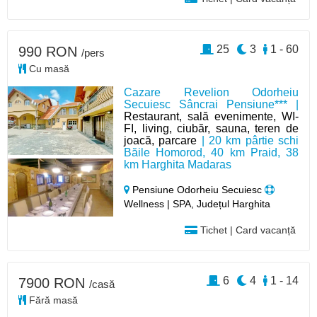
25
3
1 - 60
990 RON
/pers
Cu masă
Cazare Revelion Odorheiu
Secuiesc Sâncrai Pensiune*** |
Restaurant, sală evenimente, WI-
FI, living, ciubăr, sauna, teren de
joacă, parcare
| 20 km pârtie schi
Băile Homorod, 40 km Praid, 38
km Harghita Madaras
Pensiune Odorheiu Secuiesc
Wellness | SPA, Județul Harghita
Tichet | Card vacanță
6
4
1 - 14
7900 RON
/casă
Fără masă