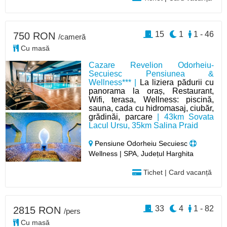
15
1
1 - 46
750 RON
/cameră
Cu masă
Cazare Revelion Odorheiu-
Secuiesc Pensiunea &
Wellness*** |
La liziera pădurii cu
panorama la oraș, Restaurant,
Wifi, terasa, Wellness: piscină,
sauna, cada cu hidromasaj, ciubăr,
grădinăi, parcare
| 43km Sovata
Lacul Ursu, 35km Salina Praid
Pensiune Odorheiu Secuiesc
Wellness | SPA, Județul Harghita
Tichet | Card vacanță
33
4
1 - 82
2815 RON
/pers
Cu masă