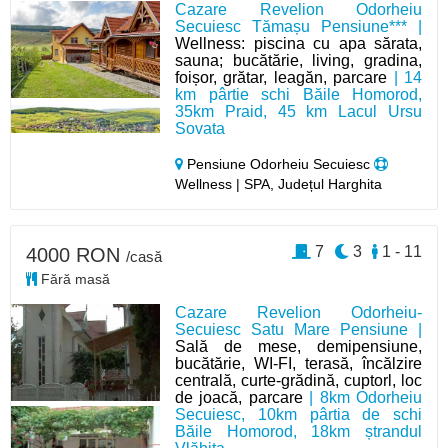
Cazare Revelion Odorheiu
Secuiesc Tămașu Pensiune*** |
Wellness: piscina cu apa sărata,
sauna; bucătărie, living, gradina,
foișor, grătar, leagăn, parcare
| 14
km pârtie schi Băile Homorod,
35km Praid, 45 km Lacul Ursu
Sovata
Pensiune Odorheiu Secuiesc
Wellness | SPA, Județul Harghita
7
3
1 - 11
4000 RON
/casă
Fără masă
Cazare Revelion Odorheiu-
Secuiesc Satu Mare Pensiune |
Sală de mese, demipensiune,
bucătărie, WI-FI, terasă, încălzire
centrală, curte-grădină, cuptorl, loc
de joacă, parcare
| 8km Odorheiu
Secuiesc, 10km pârtia de schi
Băile Homorod, 18km ștrandul