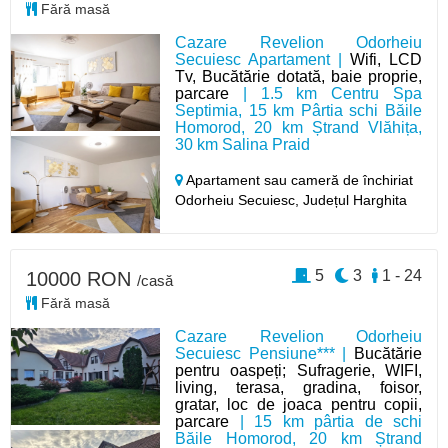
Fără masă
Cazare Revelion Odorheiu
Secuiesc Apartament |
Wifi, LCD
Tv, Bucătărie dotată, baie proprie,
parcare
| 1.5 km Centru Spa
Septimia, 15 km Pârtia schi Băile
Homorod, 20 km Ștrand Vlăhița,
30 km Salina Praid
Apartament sau cameră de închiriat
Odorheiu Secuiesc,
Județul Harghita
5
3
1 - 24
10000 RON
/casă
Fără masă
Cazare Revelion Odorheiu
Secuiesc Pensiune*** |
Bucătărie
pentru oaspeți; Sufragerie, WIFI,
living, terasa, gradina, foisor,
gratar, loc de joaca pentru copii,
parcare
| 15 km pârtia de schi
Băile Homorod, 20 km Ștrand