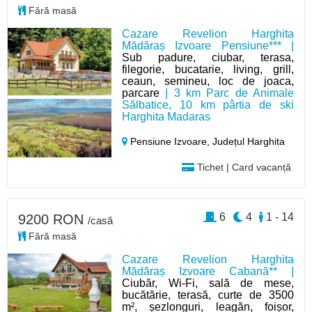
Fără masă
Cazare Revelion Harghita
Mădăraș Izvoare Pensiune*** |
Sub padure, ciubar, terasa,
filegorie, bucatarie, living, grill,
ceaun, semineu, loc de joaca,
parcare
| 3 km Parc de Animale
Sălbatice, 10 km pârtia de ski
Harghita Madaras
Pensiune Izvoare,
Județul Harghita
Tichet | Card vacanță
6
4
1 - 14
9200 RON
/casă
Fără masă
Cazare Revelion Harghita
Mădăraș Izvoare Cabană** |
Ciubăr, Wi-Fi, sală de mese,
bucătărie, terasă, curte de 3500
m², șezlonguri, leagăn, foișor,