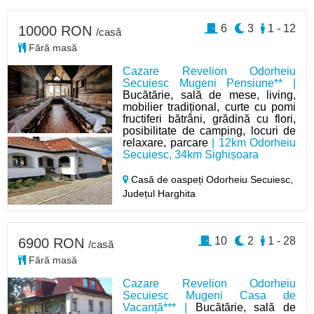
6
3
1 - 12
10000 RON
/casă
Fără masă
Cazare Revelion Odorheiu
Secuiesc Mugeni Pensiune** |
Bucătărie, sală de mese, living,
mobilier tradițional, curte cu pomi
fructiferi bătrâni, grădină cu flori,
posibilitate de camping, locuri de
relaxare, parcare
| 12km Odorheiu
Secuiesc, 34km Sighișoara
Casă de oaspeți Odorheiu Secuiesc,
Județul Harghita
10
2
1 - 28
6900 RON
/casă
Fără masă
Cazare Revelion Odorheiu
Secuiesc Mugeni Casa de
Vacanță*** |
Bucătărie, sală de