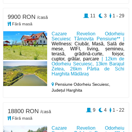
11
3
1 - 29
9900 RON
/casă
Fără masă
Cazare Revelion Odorheiu
Secuiesc Târnovița Pensiune** |
Wellness: Ciubăr, Masă, Sală de
mese, WIFI, living, șemineu,
terasă, grădină-curte, foișor,
cuptor, grătar, parcare
| 12km de
Odorheiu Secuiesc, 13km Barajul
Zetea, 26km Pârtia de Schi
Harghita Mădăraș
Pensiune Odorheiu Secuiesc,
Județul Harghita
9
4
1 - 22
18800 RON
/casă
Fără masă
Cazare Revelion Odorheiu