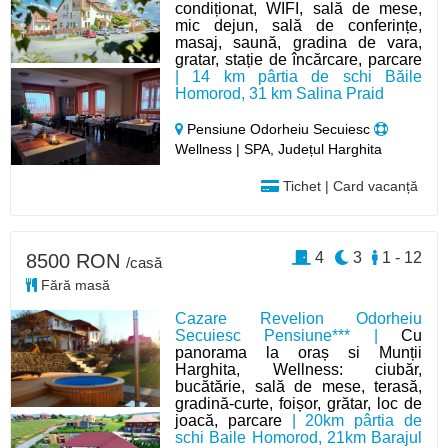
condiționat, WIFI, sală de mese,
mic dejun, sală de conferințe,
masaj, saună, gradina de vara,
gratar, stație de încărcare, parcare
| 14 km pârtia de schi Băile
Homorod, 31 km Salina Praid
Pensiune Odorheiu Secuiesc
Wellness | SPA, Județul Harghita
Tichet | Card vacanță
4
3
1 - 12
8500 RON
/casă
Fără masă
Cazare Revelion Odorheiu
Secuiesc Pensiune*** |
Cu
panorama la oraș si Munții
Harghita, Wellness: ciubăr,
bucătărie, sală de mese, terasă,
gradină-curte, foișor, grătar, loc de
joacă, parcare
| 20km pârtia de
schi Baile Homorod, 21km Barajul