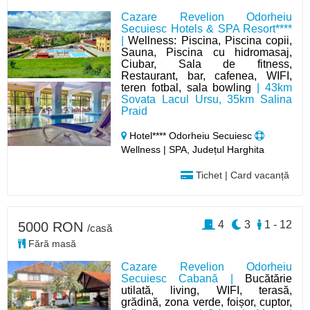
Cazare Revelion Odorheiu
Secuiesc Hotels & SPA Resort****
|
Wellness: Piscina, Piscina copii,
Sauna, Piscina cu hidromasaj,
Ciubar, Sala de fitness,
Restaurant, bar, cafenea, WIFI,
teren fotbal, sala bowling
| 43km
Sovata Lacul Ursu, 35km Salina
Praid
Hotel**** Odorheiu Secuiesc
Wellness | SPA, Județul Harghita
Tichet | Card vacanță
4
3
1 - 12
5000 RON
/casă
Fără masă
Cazare Revelion Odorheiu
Secuiesc Cabană |
Bucătărie
utilată, living, WIFI, terasă,
grădină, zona verde, foișor, cuptor,