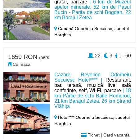
grătar, parcare
| 6 km de Muzeul
apelor minerale, 52 km de Pasul
Bucin - Partia de schi Bogdan, 22
km Barajul Zetea
Cabană Odorheiu Secuiesc,
Județul
Harghita
22
3
1 - 60
1659 RON
/pers
Cu masă
Cazare Revelion Odorheiu
Secuiesc Hotel**** |
Restaurant,
bar, terasă, muzică live, sală
conferințe, seif, Wi-Fi, parcare
| 18
km Pârtie de schi Baile Homorod,
21 km Barajul Zetea, 26 km Ștrand
Vlăhița
Hotel**** Odorheiu Secuiesc,
Județul
Harghita
Tichet | Card vacanță