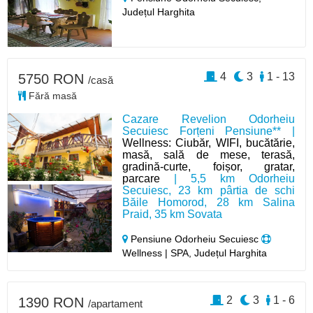
Județul Harghita
4
3
1 - 13
5750 RON
/casă
Fără masă
Cazare Revelion Odorheiu
Secuiesc Forțeni Pensiune** |
Wellness: Ciubăr, WIFI, bucătărie,
masă, sală de mese, terasă,
gradină-curte, foișor, gratar,
parcare
| 5,5 km Odorheiu
Secuiesc, 23 km pârtia de schi
Băile Homorod, 28 km Salina
Praid, 35 km Sovata
Pensiune Odorheiu Secuiesc
Wellness | SPA, Județul Harghita
2
3
1 - 6
1390 RON
/apartament