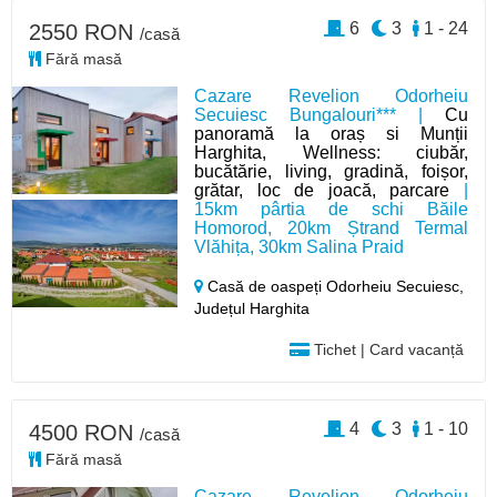
6
3
1 - 24
2550 RON
/casă
Fără masă
Cazare Revelion Odorheiu
Secuiesc Bungalouri*** |
Cu
panoramă la oraș si Munții
Harghita, Wellness: ciubăr,
bucătărie, living, gradină, foișor,
grătar, loc de joacă, parcare
|
15km pârtia de schi Băile
Homorod, 20km Ștrand Termal
Vlăhița, 30km Salina Praid
Casă de oaspeți Odorheiu Secuiesc,
Județul Harghita
Tichet | Card vacanță
4
3
1 - 10
4500 RON
/casă
Fără masă
Cazare Revelion Odorheiu