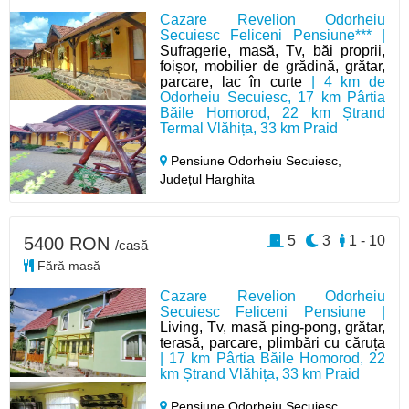
Cazare Revelion Odorheiu
Secuiesc Feliceni Pensiune*** |
Sufragerie, masă, Tv, băi proprii,
foișor, mobilier de grădină, grătar,
parcare, lac în curte
| 4 km de
Odorheiu Secuiesc, 17 km Pârtia
Băile Homorod, 22 km Ștrand
Termal Vlăhița, 33 km Praid
Pensiune Odorheiu Secuiesc,
Județul Harghita
5
3
1 - 10
5400 RON
/casă
Fără masă
Cazare Revelion Odorheiu
Secuiesc Feliceni Pensiune |
Living, Tv, masă ping-pong, grătar,
terasă, parcare, plimbări cu căruța
| 17 km Pârtia Băile Homorod, 22
km Ștrand Vlăhița, 33 km Praid
Pensiune Odorheiu Secuiesc,