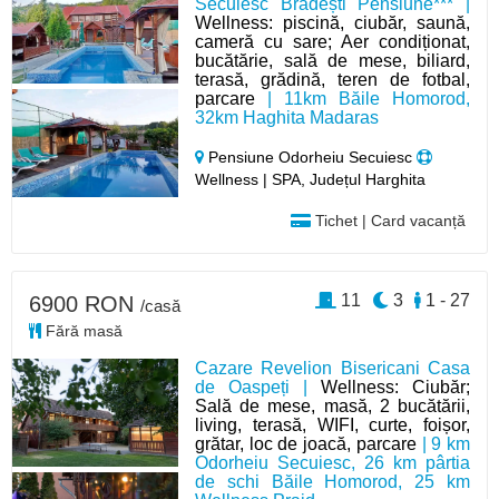
Secuiesc Brădești Pensiune*** |
Wellness: piscină, ciubăr, saună,
cameră cu sare; Aer condiționat,
bucătărie, sală de mese, biliard,
terasă, grădină, teren de fotbal,
parcare
| 11km Băile Homorod,
32km Haghita Madaras
Pensiune Odorheiu Secuiesc
Wellness | SPA, Județul Harghita
Tichet | Card vacanță
11
3
1 - 27
6900 RON
/casă
Fără masă
Cazare Revelion Bisericani Casa
de Oaspeți |
Wellness: Ciubăr;
Sală de mese, masă, 2 bucătării,
living, terasă, WIFI, curte, foișor,
grătar, loc de joacă, parcare
| 9 km
Odorheiu Secuiesc, 26 km pârtia
de schi Băile Homorod, 25 km