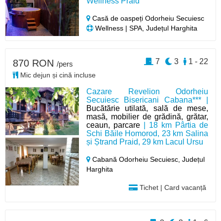
Wellness Praid
Casă de oaspeți Odorheiu Secuiesc
Wellness | SPA, Județul Harghita
7
3
1 - 22
870 RON
/pers
Mic dejun și cină incluse
Cazare Revelion Odorheiu
Secuiesc Bisericani Cabana*** |
Bucătărie utilată, sală de mese,
masă, mobilier de grădină, grătar,
ceaun, parcare
| 18 km Pârtia de
Schi Băile Homorod, 23 km Salina
și Ștrand Praid, 29 km Lacul Ursu
Cabană Odorheiu Secuiesc,
Județul
Harghita
Tichet | Card vacanță