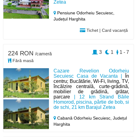
Zetea
Pensiune Odorheiu Secuiesc,
Județul Harghita
Tichet | Card vacanță
3
1
1 - 7
224 RON
/cameră
Fără masă
Cazare Revelion Odorheiu
Secuiesc Casa de Vacanta |
În
centru; Bucătărie, Wi-Fi, living, TV,
încălzire centrală, curte-grădină,
mobilier de grădină, grătar,
parcare
| 12 km Strand Băile
Homorod, piscina, pârtie de bob, si
de schi, 21 km Barajul Zetea
Cabană Odorheiu Secuiesc,
Județul
Harghita