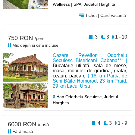
Wellness | SPA, Județul Harghita
Tichet | Card vacanță
3
3
1 - 10
750 RON
/pers
Mic dejun și cină incluse
Cazare Revelion Odorheiu
Secuiesc Bisericani Cabana*** |
Bucătărie utilată, sală de mese,
masă, mobilier de grădină, grătar,
ceaun, parcare
| 18 km Pârtia de
Schi Băile Homorod, 23 km Praid,
29 km Lacul Ursu
Han Odorheiu Secuiesc,
Județul
Harghita
4
3
1 - 9
6000 RON
/casă
Fără masă