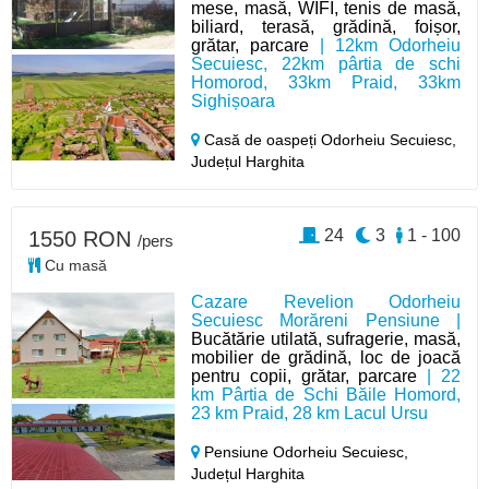
mese, masă, WIFI, tenis de masă,
biliard, terasă, grădină, foișor,
grătar, parcare
| 12km Odorheiu
Secuiesc, 22km pârtia de schi
Homorod, 33km Praid, 33km
Sighișoara
Casă de oaspeți Odorheiu Secuiesc,
Județul Harghita
24
3
1 - 100
1550 RON
/pers
Cu masă
Cazare Revelion Odorheiu
Secuiesc Morăreni Pensiune |
Bucătărie utilată, sufragerie, masă,
mobilier de grădină, loc de joacă
pentru copii, grătar, parcare
| 22
km Pârtia de Schi Băile Homord,
23 km Praid, 28 km Lacul Ursu
Pensiune Odorheiu Secuiesc,
Județul Harghita