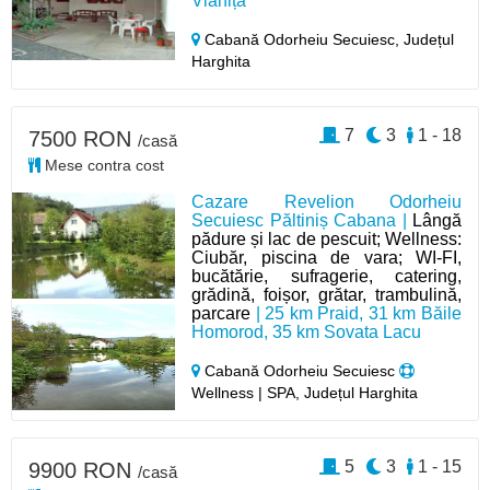
Vlăhița
Cabană Odorheiu Secuiesc,
Județul
Harghita
7
3
1 - 18
7500 RON
/casă
Mese contra cost
Cazare Revelion Odorheiu
Secuiesc Păltiniș Cabana |
Lângă
pădure și lac de pescuit; Wellness:
Ciubăr, piscina de vara; WI-FI,
bucătărie, sufragerie, catering,
grădină, foișor, grătar, trambulină,
parcare
| 25 km Praid, 31 km Băile
Homorod, 35 km Sovata Lacu
Cabană Odorheiu Secuiesc
Wellness | SPA, Județul Harghita
5
3
1 - 15
9900 RON
/casă