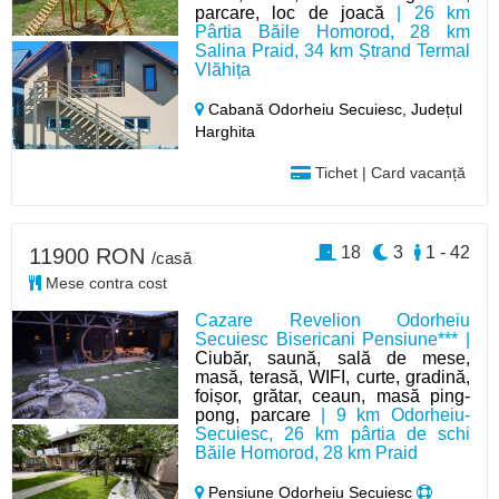
parcare, loc de joacă
| 26 km
Pârtia Băile Homorod, 28 km
Salina Praid, 34 km Ștrand Termal
Vlăhița
Cabană Odorheiu Secuiesc,
Județul
Harghita
Tichet | Card vacanță
18
3
1 - 42
11900 RON
/casă
Mese contra cost
Cazare Revelion Odorheiu
Secuiesc Bisericani Pensiune*** |
Ciubăr, saună, sală de mese,
masă, terasă, WIFI, curte, gradină,
foișor, grătar, ceaun, masă ping-
pong, parcare
| 9 km Odorheiu-
Secuiesc, 26 km pârtia de schi
Băile Homorod, 28 km Praid
Pensiune Odorheiu Secuiesc