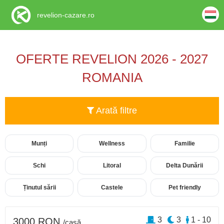
revelion-cazare.ro
OFERTE REVELION 2026 - 2027
ROMANIA
Arată filtre
Munți
Wellness
Familie
Schi
Litoral
Delta Dunării
Ținutul sării
Castele
Pet friendly
3
3
1 - 10
3000 RON
/casă