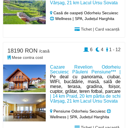
Vărșag, 21 km Lacul Ursu Sovata
Casă de oaspeți Odorheiu Secuiesc
Wellness | SPA, Județul Harghita
Tichet | Card vacanță
6
4
1 - 12
18190 RON
/casă
Mese contra cost
Cazare Revelion Odorheiu
Secuiesc Păuleni Pensiune*** |
Pe deal cu panorama, ciubar,
WIFI, bucătărie, masă, sală de
mese, terasa, gradina, foișor,
cuptor, grătar, teren fotbal, parcare
| 14 km Praid, 20 km pârtia de schi
Vărșag, 21 km Lacul Ursu Sovata
Pensiune Odorheiu Secuiesc
Wellness | SPA, Județul Harghita
Tichet | Card vacanță