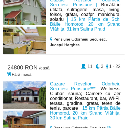
Secuiesc Pensiune |
Bucătărie
utilată, sufragerie, masă, living,
foișor, grătar, coafpr, manichura,
solariu
| 15 km Pârtia de Schi
Băile Homorod, 20 km Ștrand
Vlăhița, 31 km Salina Praid
Pensiune Odorheiu Secuiesc,
Județul Harghita
11
3
1 - 22
24800 RON
/casă
Fără masă
Cazare Revelion Odorheiu
Secuiesc Pensiune*** |
Wellness:
Ciubăr, saună; Camere cu aer
conditionat, Restaurant, bar, Wi-Fi,
terasa, gradina, gratar, teren de
tenis, parcare
| 15 km Pârtia Băile
Homorod, 20 km Ștrand Vlăhița,
30 km Salina Praid