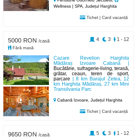
Pensiune Odorheiu Secuiesc
Wellness | SPA, Județul Harghita
Tichet | Card vacanță
4
3
1 - 12
5000 RON
/casă
Fără masă
Cazare Revelion Harghita
Mădăraș Izvoare Cabană |
Bucătărie, sufragerie-living, terasă,
grătar, ceaun, teren de sport,
parcare
| 8 km Barajul Zetea, 12
km Harghita Mădăraș, 27 km Mini
Transilvania Parc
Cabană Izvoare,
Județul Harghita
Tichet | Card vacanță
5
3
1 - 12
9650 RON
/casă