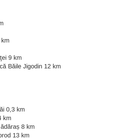
km
2 km
ţei 9 km
că Băile Jigodin 12 km
ăi 0,3 km
,4 km
Mădăraș 8 km
morod 13 km