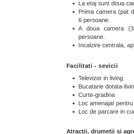
La etaj sunt doua c
Prima camera (pat du
6 persoane.
A doua camera (3 
persoane.
Incalzire centrala, a
Facilitati - sevicii
Televizor in living
Bucatarie dotata-livi
Curte-gradina
Loc amenajat pentru 
Loc de parcare in cu
Atracții, drumetii si ag