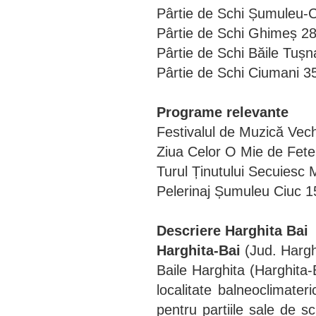
Pârtie de Schi Șumuleu-
Pârtie de Schi Ghimeș 2
Pârtie de Schi Băile Tuș
Pârtie de Schi Ciumani 3
Programe relevante
Festivalul de Muzică Ve
Ziua Celor O Mie de Fet
Turul Ținutului Secuiesc
Pelerinaj Șumuleu Ciuc 
Descriere Harghita Bai
Harghita-Bai
(Jud. Hargh
Baile Harghita
(Harghita-
localitate balneoclimater
pentru partiile sale de s