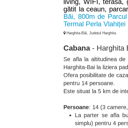
living, WIFI, terasă, 
gătit la ceaun, parca
Băi, 800m de Parcul
Termal Perla Vlahiței
Harghita-Băi, Județul Harghita
Cabana
- Harghita 
Se afla la altitudinea de
Harghita-Bai la liziera padu
Ofera posibilitate de caz
pentru 14 persoane.
Este situat la 5 km de i
Persoane
: 14 (3 camere
La parter se afla b
simplu) pentru 4 per