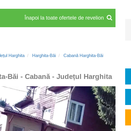
Înapoi la toate ofertele de revelion
ețul Harghita
Harghita-Băi
Cabană Harghita-Băi
ta-Băi - Cabană - Județul Harghita