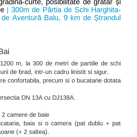
grădină-curte, posibilitate de grătar și
re
| 300m de Pârtia de Schi Harghita-
 de Aventură Balu, 9 km de Ștrandul
Bai
 1200 m, la 300 de metri de partiile de schi
rii de brad, intr-un cadru linistit si sigur.
are confortabila, precum si o bucatarie dotata
ntersectia DN 13A cu DJ138A.
, 2 camere de baie
ucataria, baia si o camera (pat dublu + pat
soane (+ 2 saltea).