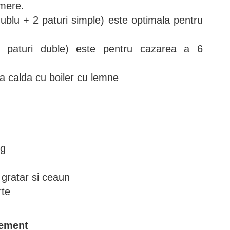
amere.
blu + 2 paturi simple) este optimala pentru
paturi duble) este pentru cazarea a 6
pa calda cu boiler cu lemne
ng
gratar si ceaun
rte
rement