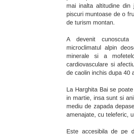
mai inalta altitudine din
piscuri muntoase de o fru
de turism montan.
A devenit cunoscuta d
microclimatul alpin deos
minerale si a mofetelo
cardiovasculare si afect
de caolin inchis dupa 40 
La Harghita Bai se poate
in martie, insa sunt si a
mediu de zapada depases
amenajate, cu teleferic, u
Este accesibila de pe 