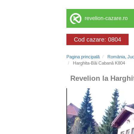
revelion-cazare.ro
Cod cazare: 0804
Pagina principală
România, Jud
Harghita-Băi Cabană K804
Revelion la Harghi