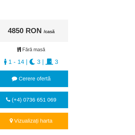
4850 RON
/casă
Fără masă
1 - 14
|
3
|
3
Cerere ofertă
(+4) 0736 651 069
Vizualizați harta