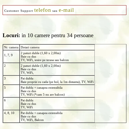
telefon
e-mail
Customer Support
sau
Locuri:
in 10 camere pentru 34 persoane
Nr. camera
Dotari camera
2 paturi duble (1,60 x 2,00m)
1, 7, 9
Baie cu dus
TV, WiFi, iesire pe terasa sau balcon
2
2 paturi duble (1,60 x 2,00m)
Baie cu dus
TV, WiFi,
3
Pat dublu
Baie proprie cu cada (pe hol, la 1m distanta), TV, WiFi
5
Pat dublu + canapea extensibila
Baie cu dus
TV, WiFi (*cam 5 nu are balcon)
6
Pat dublu
Baie cu dus
TV, WiFi
4, 8, 10
Pat dublu + canapea extensibila
Baie cu dus
TV, WiFi, Balcon