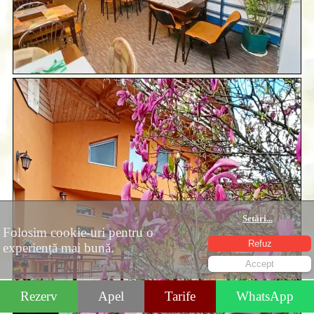
Setări
...
Folosim cookie-uri pentru o
Refuz
experiență mai bună.
Accept
Rezerv
Apel
Tarife
WhatsApp