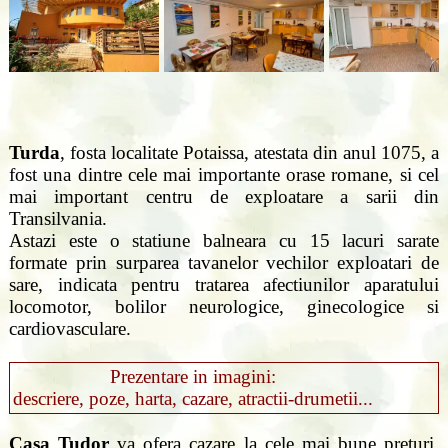
Turda
, fosta localitate Potaissa, atestata din anul 1075, a
fost una dintre cele mai importante orase romane, si cel
mai important centru de exploatare a sarii din
Transilvania.
Astazi este o statiune balneara cu 15 lacuri sarate
formate prin surparea tavanelor vechilor exploatari de
sare, indicata pentru tratarea afectiunilor aparatului
locomotor, bolilor neurologice, ginecologice si
cardiovasculare.
Prezentare in imagini:
descriere, poze, harta, cazare, atractii-drumetii...
Casa Tudor
va ofera cazare la cele mai bune preturi,