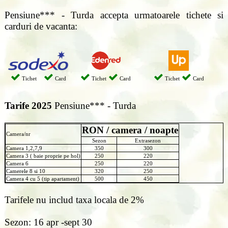
Pensiune*** - Turda accepta urmatoarele tichete si
carduri de vacanta:
Tichet
Card
Tichet
Card
Tichet
Card
Tarife 2025
Pensiune*** - Turda
RON / camera / noapte
Camera/nr
Sezon
Extrasezon
Camera 1,2,7,9
350
300
Camera 3 ( baie proprie pe hol)
250
220
Camera 6
250
220
Camerele 8 si 10
320
250
Camera 4 cu 5 (tip apartament)
500
450
Tarifele nu includ taxa locala de 2%
Sezon: 16 apr -sept 30