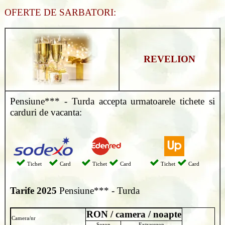
OFERTE DE SARBATORI:
REVELION
Pensiune*** - Turda accepta urmatoarele tichete si
carduri de vacanta:
Tichet
Card
Tichet
Card
Tichet
Card
Tarife 2025
Pensiune*** - Turda
RON / camera / noapte
Camera/nr
Sezon
Extrasezon