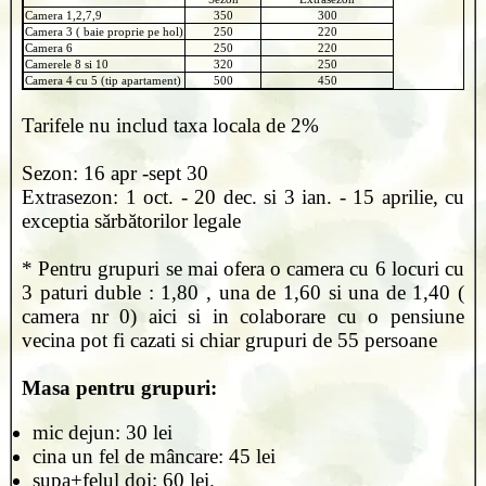
Camera 1,2,7,9
350
300
Camera 3 ( baie proprie pe hol)
250
220
Camera 6
250
220
Camerele 8 si 10
320
250
Camera 4 cu 5 (tip apartament)
500
450
Tarifele nu includ taxa locala de 2%
Sezon: 16 apr -sept 30
Extrasezon: 1 oct. - 20 dec. si 3 ian. - 15 aprilie, cu
exceptia sărbătorilor legale
* Pentru grupuri se mai ofera o camera cu 6 locuri cu
3 paturi duble : 1,80 , una de 1,60 si una de 1,40 (
camera nr 0) aici si in colaborare cu o pensiune
vecina pot fi cazati si chiar grupuri de 55 persoane
Masa pentru grupuri:
mic dejun: 30 lei
cina un fel de mâncare: 45 lei
supa+felul doi: 60 lei.