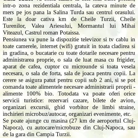
intr-o zona rezidentiala centrala, la cateva minute de
mers pe jos pana la Salina Turda sau centrul orasului.
Este la doar cativa km de Cheile Turzii, Cheile
Turenilor, Valea Ariesului, Mormantul lui Mihai
Viteazul, Castrul roman Potaissa.
Pensiunea va pune la dispozitie televizor si tv cablu in
toate camerele, internet (wifi) gratuit in toata cladirea si
in gradina, o bucatarie cu toate dotarile necesare pentru
administrarea proprie, o sala de luat masa cu frigider,
aparat de cafea, cuptor cu microunde si toata vesela
necesara, o sala de forta, sala de joaca pentru copii. La
cerere se asigura patut pentru copii sub 2 ani, si se pot
comanda toate alimentele necesare administrarii proprii -
alimente 100% bio. Totodata va poate oferi orice
servicii turistice: rezervari cazare, bilete de avion,
organizari excursii, ghid vorbitor de limbi straine,
inchirieri microbuz/autocar, organizari evenimente, etc.
Se poate ajunge cu masina (27 km de aeroportul Cluj-
Napoca), cu autocare/microbuze din Cluj-Napoca, sau
de la gara din Campia Turzii.