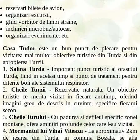
rezervari bilete de avion,
organizari excursii,
ghid vorbitor de limbi straine,
inchirieri microbuz/autocar,
organizari evenimente, etc.
Casa Tudor
este un bun punct de plecare pentru
vizitarea mai multor obiective turistice din Turda si din
apropierea Turzii.
1.
Salina Turda
- Important punct turistic al orasului
Turda, fiind in acelasi timp si punct de tratament pentru
diferite boli ale sistemului respirator.
2.
Cheile Turzii
- Rezervatie naturala. Un obiectiv
turistic ce merita vizitat in fiecare anotimp, oferind
imagini greu de descris in cuvinte, specifice fiecarui
sezon.
3.
Cheile Turului
- Cu padurea si defileul specific zonei
montane, ofera amintiri profunde celor care l-au vizitat.
4.
Mormantul lui Vihai Viteazu
- La aproximativ 2km
de iesirea din Turda, in comuna Bogata, se afla