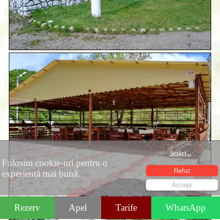
Setări
...
Folosim cookie-uri pentru o
Refuz
experiență mai bună.
Accept
Rezerv
Apel
Tarife
WhatsApp