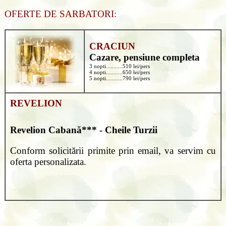
OFERTE DE SARBATORI:
CRACIUN
Cazare, pensiune completa
3 nopti...........510 lei/pers
4 nopti...........650 lei/pers
5 nopti...........790 lei/pers
REVELION
Revelion
Cabană*** - Cheile Turzii
Conform solicitării primite prin email, va servim cu
oferta personalizata.