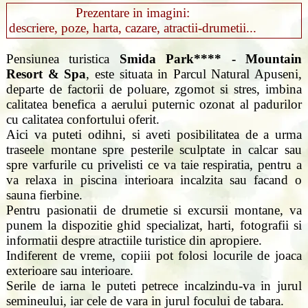
Prezentare in imagini:
descriere, poze, harta, cazare, atractii-drumetii...
Pensiunea turistica
Smida Park**** - Mountain
Resort & Spa
, este situata in Parcul Natural Apuseni,
departe de factorii de poluare, zgomot si stres, imbina
calitatea benefica a aerului puternic ozonat al padurilor
cu calitatea confortului oferit.
Aici va puteti odihni, si aveti posibilitatea de a urma
traseele montane spre pesterile sculptate in calcar sau
spre varfurile cu privelisti ce va taie respiratia, pentru a
va relaxa in piscina interioara incalzita sau facand o
sauna fierbine.
Pentru pasionatii de drumetie si excursii montane, va
punem la dispozitie ghid specializat, harti, fotografii si
informatii despre atractiile turistice din apropiere.
Indiferent de vreme, copiii pot folosi locurile de joaca
exterioare sau interioare.
Serile de iarna le puteti petrece incalzindu-va in jurul
semineului, iar cele de vara in jurul focului de tabara.