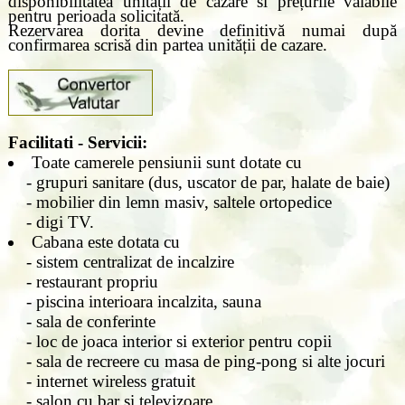
disponibilitatea unității de cazare si prețurile valabile
pentru perioada solicitată.
Rezervarea dorita devine definitivă numai după
confirmarea scrisă din partea unității de cazare.
Facilitati - Servicii:
Toate camerele pensiunii sunt dotate cu
- grupuri sanitare (dus, uscator de par, halate de baie)
- mobilier din lemn masiv, saltele ortopedice
- digi TV.
Cabana este dotata cu
- sistem centralizat de incalzire
- restaurant propriu
- piscina interioara incalzita, sauna
- sala de conferinte
- loc de joaca interior si exterior pentru copii
- sala de recreere cu masa de ping-pong si alte jocuri
- internet wireless gratuit
- salon cu bar si televizoare