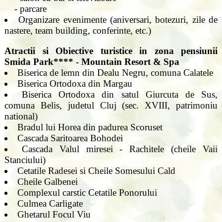
- parcare
Organizare evenimente (aniversari, botezuri, zile de
nastere, team building, conferinte, etc.)
Atractii si Obiective turistice in zona pensiunii
Smida Park**** - Mountain Resort & Spa
Biserica de lemn din Dealu Negru, comuna Calatele
Biserica Ortodoxa din Margau
Biserica Ortodoxa din satul Giurcuta de Sus,
comuna Belis, judetul Cluj (sec. XVIII, patrimoniu
national)
Bradul lui Horea din padurea Scoruset
Cascada Saritoarea Bohodei
Cascada Valul miresei - Rachitele (cheile Vaii
Stanciului)
Cetatile Radesei si Cheile Somesului Cald
Cheile Galbenei
Complexul carstic Cetatile Ponorului
Culmea Carligate
Ghetarul Focul Viu