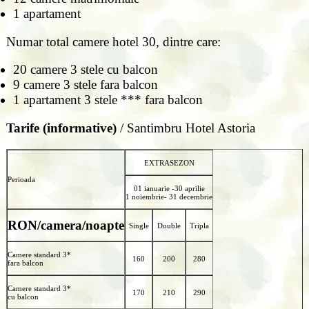
1 apartament
Numar total camere hotel 30, dintre care:
20 camere 3 stele cu balcon
9 camere 3 stele fara balcon
1 apartament 3 stele *** fara balcon
Tarife (informative)
/ Santimbru Hotel Astoria
EXTRASEZON
Perioada
01 ianuarie -30 aprilie
1 noiembrie- 31 decembrie
RON/camera/noapte
Single
Double
Tripla
Camere standard 3*
160
200
280
fara balcon
Camere standard 3*
170
210
290
cu balcon