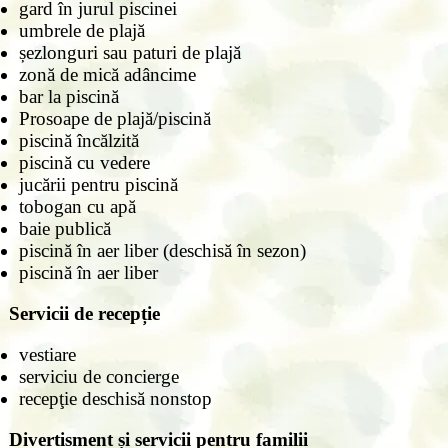
gard în jurul piscinei
umbrele de plajă
șezlonguri sau paturi de plajă
zonă de mică adâncime
bar la piscină
Prosoape de plajă/piscină
piscină încălzită
piscină cu vedere
jucării pentru piscină
tobogan cu apă
baie publică
piscină în aer liber (deschisă în sezon)
piscină în aer liber
Servicii de recepție
vestiare
serviciu de concierge
recepţie deschisă nonstop
Divertisment și servicii pentru familii