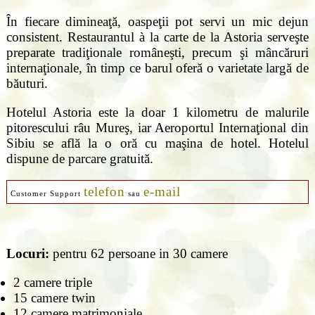
În fiecare dimineaţă, oaspeţii pot servi un mic dejun
consistent. Restaurantul à la carte de la Astoria serveşte
preparate tradiţionale româneşti, precum şi mâncăruri
internaţionale, în timp ce barul oferă o varietate largă de
băuturi.
Hotelul Astoria este la doar 1 kilometru de malurile
pitorescului râu Mureş, iar Aeroportul Internaţional din
Sibiu se află la o oră cu maşina de hotel. Hotelul
dispune de parcare gratuită.
telefon
e-mail
Customer Support
sau
Locuri:
pentru 62 persoane in 30 camere
2 camere triple
15 camere twin
12 camere matrimoniale