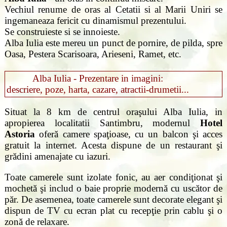
Vechiul renume de oras al Cetatii si al Marii Uniri se
ingemaneaza fericit cu dinamismul prezentului.
Se construieste si se innoieste.
Alba Iulia este mereu un punct de pornire, de pilda, spre
Oasa, Pestera Scarisoara, Arieseni, Ramet, etc.
Alba Iulia - Prezentare in imagini:
descriere, poze, harta, cazare, atractii-drumetii...
Situat la 8 km de centrul oraşului Alba Iulia, in
apropierea localitatii Santimbru, modernul
Hotel
Astoria
oferă camere spaţioase, cu un balcon şi acces
gratuit la internet. Acesta dispune de un restaurant şi
grădini amenajate cu iazuri.
Toate camerele sunt izolate fonic, au aer condiţionat şi
mochetă şi includ o baie proprie modernă cu uscător de
păr. De asemenea, toate camerele sunt decorate elegant şi
dispun de TV cu ecran plat cu recepţie prin cablu şi o
zonă de relaxare.