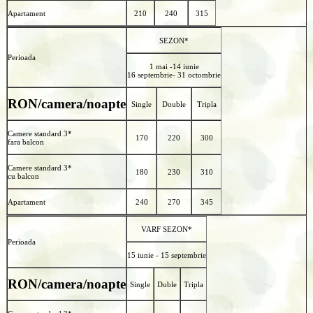
Apartament
210
240
315
SEZON*
Perioada
1 mai -14 iunie
16 septembrie- 31 octombrie
RON/camera/noapte
Single
Double
Tripla
Camere standard 3*
170
220
300
fara balcon
Camere standard 3*
180
230
310
cu balcon
Apartament
240
270
345
VARF SEZON*
Perioada
15 iunie - 15 septembrie
RON/camera/noapte
Single
Duble
Tripla