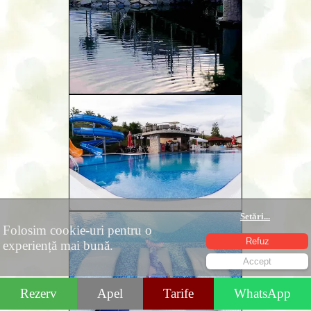
Setări
...
Folosim cookie-uri pentru o
Refuz
experiență mai bună.
Accept
Rezerv
Apel
Tarife
WhatsApp