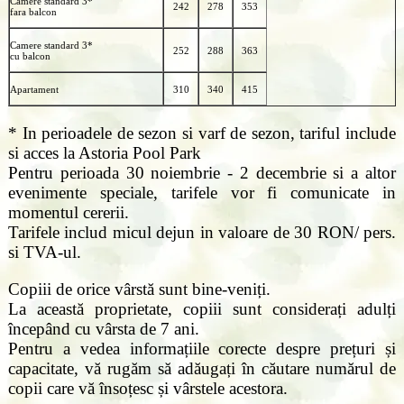
Camere standard 3*
242
278
353
fara balcon
Camere standard 3*
252
288
363
cu balcon
Apartament
310
340
415
* In perioadele de sezon si varf de sezon, tariful include
si acces la Astoria Pool Park
Pentru perioada 30 noiembrie - 2 decembrie si a altor
evenimente speciale, tarifele vor fi comunicate in
momentul cererii.
Tarifele includ micul dejun in valoare de 30 RON/ pers.
si TVA-ul.
Copiii de orice vârstă sunt bine-veniți.
La această proprietate, copiii sunt considerați adulți
începând cu vârsta de 7 ani.
Pentru a vedea informațiile corecte despre prețuri și
capacitate, vă rugăm să adăugați în căutare numărul de
copii care vă însoțesc și vârstele acestora.