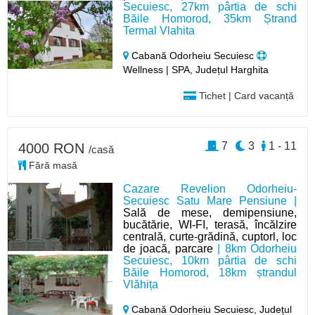
Secuiesc, 27km pârtia de schi
Băile Homorod, 35km Ștrand
Termal Vlahita
Cabană Odorheiu Secuiesc
Wellness | SPA, Județul Harghita
Tichet | Card vacanță
7
3
1 - 11
4000 RON
/casă
Fără masă
Cazare Revelion Odorheiu-
Secuiesc Satu Mare Pensiune |
Sală de mese, demipensiune,
bucătărie, WI-FI, terasă, încălzire
centrală, curte-grădină, cuptorl, loc
de joacă, parcare
| 8km Odorheiu
Secuiesc, 10km pârtia de schi
Băile Homorod, 18km ștrandul
Vlăhița
Cabană Odorheiu Secuiesc,
Județul