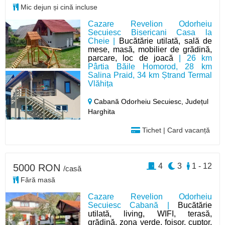
Mic dejun și cină incluse
Cazare Revelion Odorheiu
Secuiesc Bisericani Casa la
Cheie |
Bucătărie utilată, sală de
mese, masă, mobilier de grădină,
parcare, loc de joacă
| 26 km
Pârtia Băile Homorod, 28 km
Salina Praid, 34 km Ștrand Termal
Vlăhița
Cabană Odorheiu Secuiesc,
Județul
Harghita
Tichet | Card vacanță
4
3
1 - 12
5000 RON
/casă
Fără masă
Cazare Revelion Odorheiu
Secuiesc Cabană |
Bucătărie
utilată, living, WIFI, terasă,
grădină, zona verde, foișor, cuptor,