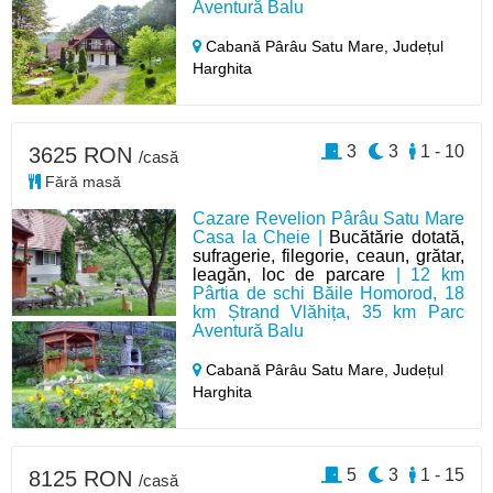
Aventură Balu
Cabană Pârâu Satu Mare,
Județul
Harghita
3
3
1 - 10
3625 RON
/casă
Fără masă
Cazare Revelion Pârâu Satu Mare
Casa la Cheie |
Bucătărie dotată,
sufragerie, filegorie, ceaun, grătar,
leagăn, loc de parcare
| 12 km
Pârtia de schi Băile Homorod, 18
km Ștrand Vlăhița, 35 km Parc
Aventură Balu
Cabană Pârâu Satu Mare,
Județul
Harghita
5
3
1 - 15
8125 RON
/casă