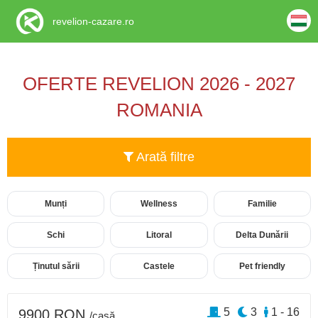
revelion-cazare.ro
OFERTE REVELION 2026 - 2027
ROMANIA
Arată filtre
Munți
Wellness
Familie
Schi
Litoral
Delta Dunării
Ținutul sării
Castele
Pet friendly
5
3
1 - 16
9900 RON
/casă