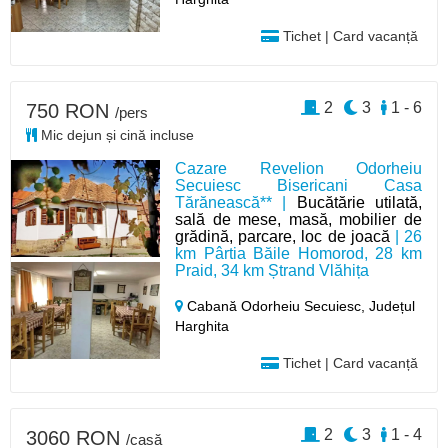
Tichet | Card vacanță
2
3
1 - 6
750 RON
/pers
Mic dejun și cină incluse
Cazare Revelion Odorheiu
Secuiesc Bisericani Casa
Tărănească** |
Bucătărie utilată,
sală de mese, masă, mobilier de
grădină, parcare, loc de joacă
| 26
km Pârtia Băile Homorod, 28 km
Praid, 34 km Ștrand Vlăhița
Cabană Odorheiu Secuiesc,
Județul
Harghita
Tichet | Card vacanță
2
3
1 - 4
3060 RON
/casă