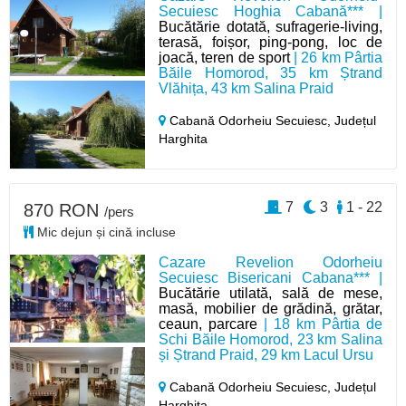
Secuiesc Hoghia Cabană*** |
Bucătărie dotată, sufragerie-living,
terasă, foișor, ping-pong, loc de
joacă, teren de sport
| 26 km Pârtia
Băile Homorod, 35 km Ștrand
Vlăhița, 43 km Salina Praid
Cabană Odorheiu Secuiesc,
Județul
Harghita
7
3
1 - 22
870 RON
/pers
Mic dejun și cină incluse
Cazare Revelion Odorheiu
Secuiesc Bisericani Cabana*** |
Bucătărie utilată, sală de mese,
masă, mobilier de grădină, grătar,
ceaun, parcare
| 18 km Pârtia de
Schi Băile Homorod, 23 km Salina
și Ștrand Praid, 29 km Lacul Ursu
Cabană Odorheiu Secuiesc,
Județul
Harghita