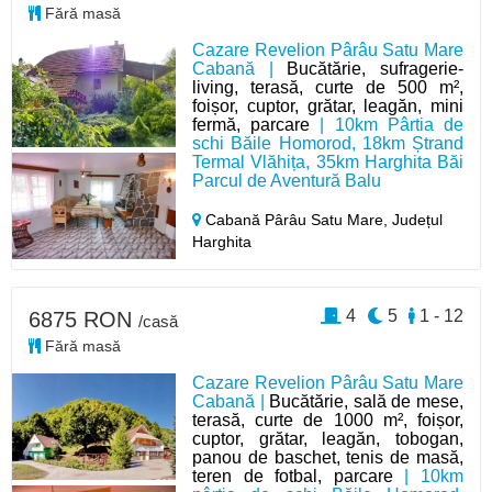
Fără masă
Cazare Revelion Pârâu Satu Mare
Cabană |
Bucătărie, sufragerie-
living, terasă, curte de 500 m²,
foișor, cuptor, grătar, leagăn, mini
fermă, parcare
| 10km Pârtia de
schi Băile Homorod, 18km Ștrand
Termal Vlăhița, 35km Harghita Băi
Parcul de Aventură Balu
Cabană Pârâu Satu Mare,
Județul
Harghita
4
5
1 - 12
6875 RON
/casă
Fără masă
Cazare Revelion Pârâu Satu Mare
Cabană |
Bucătărie, sală de mese,
terasă, curte de 1000 m², foișor,
cuptor, grătar, leagăn, tobogan,
panou de baschet, tenis de masă,
teren de fotbal, parcare
| 10km