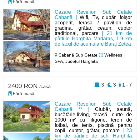
Fără masă
Cazare Revelion Sub Cetate
Cabană |
Wifi, Tv, ciubăr, foișor
acoperit, terasa / pavilion de
gradina, grătar, ceaun, cuptor
traditional, parcare
| 21 km de
pârtiile Harghita Madaras, 1.9 km
de lacul de acumulare Baraj Zetea
Cabană Sub Cetate
Wellness |
SPA, Județul Harghita
3
3
1 - 7
2400 RON
/casă
Fără masă
Cazare Revelion Sub Cetate
Cabană ** |
Ciubăr, saună,
bucătărie-living, terasă, curte de
1000 m² cu filigorie, teren de
fotbal, de tenis, piscină pentru
copii, cuptor, grătar, parcare
| 23
km de pârtiile de schi Harghita