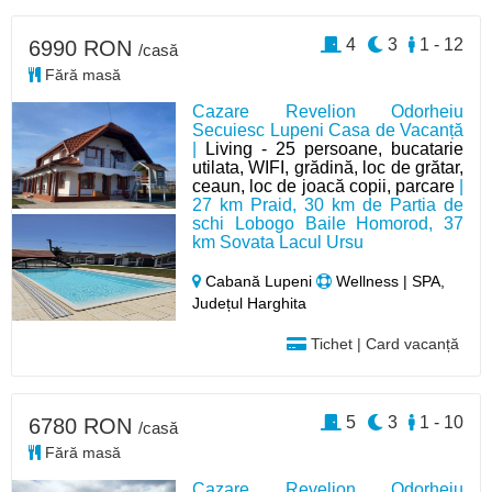
4
3
1 - 12
6990 RON
/casă
Fără masă
Cazare Revelion Odorheiu
Secuiesc Lupeni Casa de Vacanță
|
Living - 25 persoane, bucatarie
utilata, WIFI, grădină, loc de grătar,
ceaun, loc de joacă copii, parcare
|
27 km Praid, 30 km de Partia de
schi Lobogo Baile Homorod, 37
km Sovata Lacul Ursu
Cabană Lupeni
Wellness | SPA,
Județul Harghita
Tichet | Card vacanță
5
3
1 - 10
6780 RON
/casă
Fără masă
Cazare Revelion Odorheiu