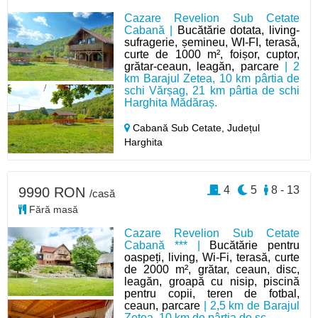
Cazare Revelion Sub Cetate
Cabană |
Bucătărie dotata, living-
sufragerie, șemineu, WI-FI, terasă,
curte de 1000 m², foișor, cuptor,
grătar-ceaun, leagăn, parcare
| 2
km Barajul Zetea, 10 km pârtia de
schi Vărșag, 21 km pârtia de schi
Harghita Mădăraș.
Cabană Sub Cetate,
Județul
Harghita
4
5
8 - 13
9990 RON
/casă
Fără masă
Cazare Revelion Sub Cetate
Cabană *** |
Bucătărie pentru
oaspeți, living, Wi-Fi, terasă, curte
de 2000 m², grătar, ceaun, disc,
leagăn, groapă cu nisip, piscină
pentru copii, teren de fotbal,
ceaun, parcare
| 2,5 km de Barajul
Zetea, 10 km de pârtia de sc