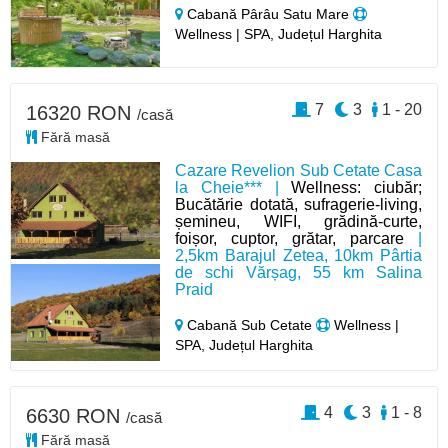
Cabană Pârâu Satu Mare
Wellness | SPA, Județul Harghita
7
3
1 - 20
16320 RON
/casă
Fără masă
Cazare Revelion Sub Cetate Casa
la Cheie*** |
Wellness: ciubăr;
Bucătărie dotată, sufragerie-living,
șemineu, WIFI, grădină-curte,
foișor, cuptor, grătar, parcare
|
2,5km Barajul Zetea, 10km Pârtia
de schi Vărșag, 55 km Salina
Praid
Cabană Sub Cetate
Wellness |
SPA, Județul Harghita
4
3
1 - 8
6630 RON
/casă
Fără masă