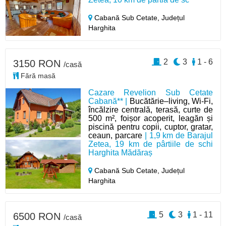
Cabană Sub Cetate,
Județul
Harghita
2
3
1 - 6
3150 RON
/casă
Fără masă
Cazare Revelion Sub Cetate
Cabană** |
Bucătărie–living, Wi-Fi,
încălzire centrală, terasă, curte de
500 m², foișor acoperit, leagăn și
piscină pentru copii, cuptor, gratar,
ceaun, parcare
| 1,9 km de Barajul
Zetea, 19 km de pârtiile de schi
Harghita Mădăraș
Cabană Sub Cetate,
Județul
Harghita
5
3
1 - 11
6500 RON
/casă