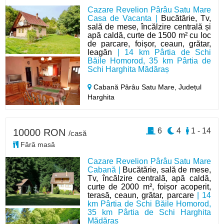
Cazare Revelion Pârâu Satu Mare
Casa de Vacanta |
Bucătărie, Tv,
sală de mese, încălzire centrală și
apă caldă, curte de 1500 m² cu loc
de parcare, foișor, ceaun, grătar,
leagăn
| 14 km Pârtia de Schi
Băile Homorod, 35 km Pârtia de
Schi Harghita Mădăraș
Cabană Pârâu Satu Mare,
Județul
Harghita
6
4
1 - 14
10000 RON
/casă
Fără masă
Cazare Revelion Pârâu Satu Mare
Cabană |
Bucătărie, sală de mese,
Tv, încălzire centrală, apă caldă,
curte de 2000 m², foișor acoperit,
terasă, ceaun, grătar, parcare
| 14
km Pârtia de Schi Băile Homorod,
35 km Pârtia de Schi Harghita
Mădăraș