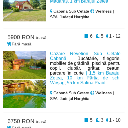
Mădăraș. 1 km Barajul Zetea
Cabană Sub Cetate
Wellness |
SPA, Județul Harghita
6
5
1 - 12
5900 RON
/casă
Fără masă
Cazare Revelion Sub Cetate
Cabană |
Bucătărie, filegorie,
mobilier de grădină, piscină pentru
copii, ciubăr, grătar, ceaun,
parcare în curte
| 1,5 km Barajul
Zetea, 10 km Pârtia de schi
Vărșag, 55 km Salina Praid
Cabană Sub Cetate
Wellness |
SPA, Județul Harghita
5
3
1 - 10
6750 RON
/casă