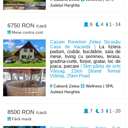
Județul Harghita
6
4
1 - 14
6750 RON
/casă
Mese contra cost
Cazare Revelion Zetea Șicasău
Casa de Vacanță |
La liziera
padurii, ciubăr, bucătărie, sala de
mese, living cu șemineu, terasa,
gradina-curte, foișor, gratar, loc de
joaca, parcare
| 5km pârtia de schi
Vărșag, 21km Ștrand Termal
Vlăhița, 25km Praid
Cabană Zetea
Wellness | SPA,
Județul Harghita
7
3
1 - 20
8500 RON
/casă
Fără masă