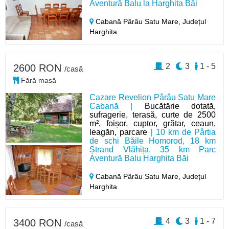
Aventură Balu la Harghita Băi
Cabană Pârâu Satu Mare,
Județul
Harghita
2
3
1 - 5
2600 RON
/casă
Fără masă
Cazare Revelion Pârâu Satu Mare
Cabană |
Bucătărie dotată,
sufragerie, terasă, curte de 2500
m², foișor, cuptor, grătar, ceaun,
leagăn, parcare
| 10 km de Pârtia
de schi Băile Homorod, 18 km
Ștrand Vlăhița, 35 km Parc
Aventură Balu Harghita Băi
Cabană Pârâu Satu Mare,
Județul
Harghita
4
3
1 - 7
3400 RON
/casă