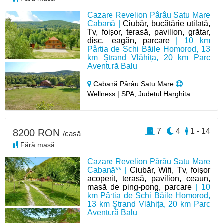
Cazare Revelion Pârâu Satu Mare
Cabană |
Ciubăr, bucătărie utilată,
Tv, foișor, terasă, pavilion, grătar,
disc, leagăn, parcare
| 10 km
Pârtia de Schi Băile Homorod, 13
km Ştrand Vlăhița, 20 km Parc
Aventură Balu
Cabană Pârâu Satu Mare
Wellness | SPA, Județul Harghita
7
4
1 - 14
8200 RON
/casă
Fără masă
Cazare Revelion Pârâu Satu Mare
Cabană** |
Ciubăr, Wifi, Tv, foișor
acoperit, terasă, pavilion, ceaun,
masă de ping-pong, parcare
| 10
km Pârtia de Schi Băile Homorod,
13 km Ştrand Vlăhița, 20 km Parc
Aventură Balu