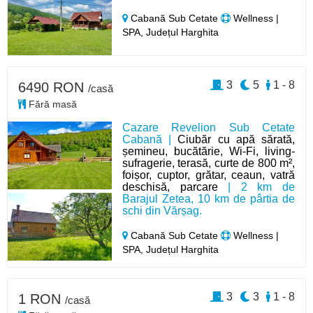
Cabană Sub Cetate
Wellness |
SPA, Județul Harghita
3
5
1 - 8
6490 RON
/casă
Fără masă
Cazare Revelion Sub Cetate
Cabană |
Ciubăr cu apă sărată,
șemineu, bucătărie, Wi-Fi, living-
sufragerie, terasă, curte de 800 m²,
foișor, cuptor, grătar, ceaun, vatră
deschisă, parcare
| 2 km de
Barajul Zetea, 10 km de pârtia de
schi din Vărșag.
Cabană Sub Cetate
Wellness |
SPA, Județul Harghita
3
3
1 - 8
1 RON
/casă