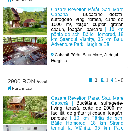
Cazare Revelion Pârâu Satu Mare
Cabană |
Bucătărie dotată,
sufragerie-living, terasă, curte de
1000 m², foișor, cuptor, grătar,
ceaun, leagăn, parcare
| 10 km
pârtia de schi Băile Homorod, 18
km Ștrandul Vlahița, 35 km Balu
Adventure Park Harghita Băi
Cabană Pârâu Satu Mare,
Județul
Harghita
3
1
1 - 8
2900 RON
/casă
Fără masă
Cazare Revelion Pârâu Satu Mare
Cabană |
Bucătărie, sufragerie-
living, terasă, curte de 2000 m²,
facilitîți de grătar și ceaun, leagăn,
parcare
| 10 km Pârtia de schi
Băile Homorod, 18 km Ștrand
termal la Vlăhița, 35 km Parc