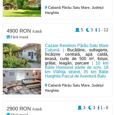
Cabană Pârâu Satu Mare,
Județul
Harghita
5
3
1 - 12
4900 RON
/casă
Fără masă
Cazare Revelion Pârâu Satu Mare
Cabană |
Bucătărie, sufragerie,
încălzire centrală, apă caldă,
terasă, curte de 500 m², foișor,
grătar, leagăn, parcare
| 10 km
Băile Homorod pârtie de schi, 18
km Vlăhița ștrand, 35 km Băile
Harghita Parcul de Aventură Balu
Cabană Pârâu Satu Mare,
Județul
Harghita
3
3
1 - 6
2900 RON
/casă
Fără masă