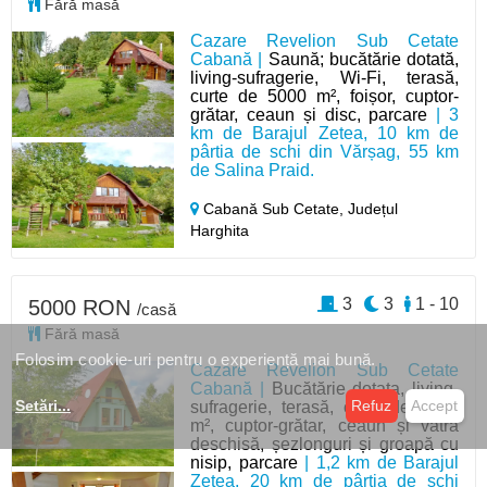
Fără masă
Cazare Revelion Sub Cetate
Cabană |
Saună; bucătărie dotată,
living-sufragerie, Wi-Fi, terasă,
curte de 5000 m², foișor, cuptor-
grătar, ceaun și disc, parcare
| 3
km de Barajul Zetea, 10 km de
pârtia de schi din Vărșag, 55 km
de Salina Praid.
Cabană Sub Cetate,
Județul
Harghita
3
3
1 - 10
5000 RON
/casă
Fără masă
Folosim cookie-uri pentru o experiență mai bună.
Cazare Revelion Sub Cetate
Cabană |
Bucătărie dotata, living-
Setări
...
Refuz
Accept
sufragerie, terasă, curte de 4000
m², cuptor-grătar, ceaun și vatră
deschisă, șezlonguri și groapă cu
nisip, parcare
| 1,2 km de Barajul
Zetea, 20 km de pârtia de schi