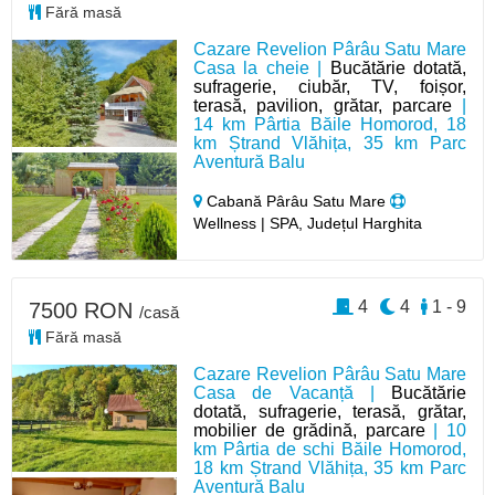
Fără masă
Cazare Revelion Pârâu Satu Mare
Casa la cheie |
Bucătărie dotată,
sufragerie, ciubăr, TV, foișor,
terasă, pavilion, grătar, parcare
|
14 km Pârtia Băile Homorod, 18
km Ștrand Vlăhița, 35 km Parc
Aventură Balu
Cabană Pârâu Satu Mare
Wellness | SPA, Județul Harghita
4
4
1 - 9
7500 RON
/casă
Fără masă
Cazare Revelion Pârâu Satu Mare
Casa de Vacanță |
Bucătărie
dotată, sufragerie, terasă, grătar,
mobilier de grădină, parcare
| 10
km Pârtia de schi Băile Homorod,
18 km Ștrand Vlăhița, 35 km Parc
Aventură Balu