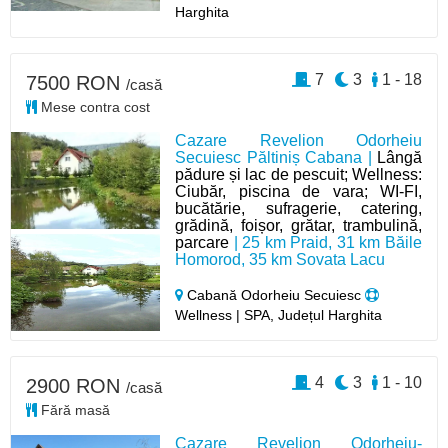
Harghita
7
3
1 - 18
7500 RON
/casă
Mese contra cost
Cazare Revelion Odorheiu
Secuiesc Păltiniș Cabana |
Lângă
pădure și lac de pescuit; Wellness:
Ciubăr, piscina de vara; WI-FI,
bucătărie, sufragerie, catering,
grădină, foișor, grătar, trambulină,
parcare
| 25 km Praid, 31 km Băile
Homorod, 35 km Sovata Lacu
Cabană Odorheiu Secuiesc
Wellness | SPA, Județul Harghita
4
3
1 - 10
2900 RON
/casă
Fără masă
Cazare Revelion Odorheiu-