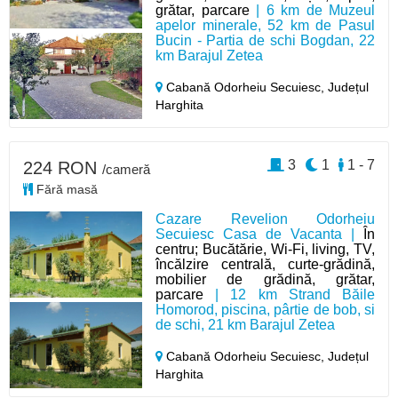
grătar, parcare
| 6 km de Muzeul
apelor minerale, 52 km de Pasul
Bucin - Partia de schi Bogdan, 22
km Barajul Zetea
Cabană Odorheiu Secuiesc,
Județul
Harghita
3
1
1 - 7
224 RON
/cameră
Fără masă
Cazare Revelion Odorheiu
Secuiesc Casa de Vacanta |
În
centru; Bucătărie, Wi-Fi, living, TV,
încălzire centrală, curte-grădină,
mobilier de grădină, grătar,
parcare
| 12 km Strand Băile
Homorod, piscina, pârtie de bob, si
de schi, 21 km Barajul Zetea
Cabană Odorheiu Secuiesc,
Județul
Harghita