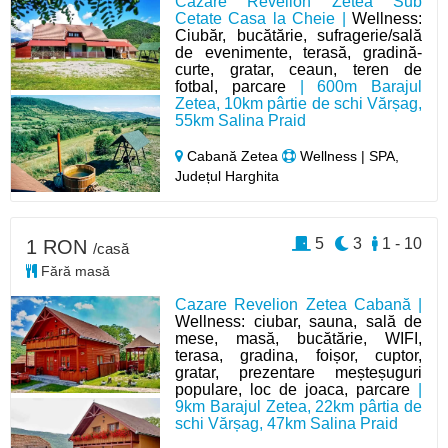
Cazare Revelion Zetea Sub
Cetate Casa la Cheie |
Wellness:
Ciubăr, bucătărie, sufragerie/sală
de evenimente, terasă, gradină-
curte, gratar, ceaun, teren de
fotbal, parcare
| 600m Barajul
Zetea, 10km pârtie de schi Vărșag,
55km Salina Praid
Cabană Zetea
Wellness | SPA,
Județul Harghita
5
3
1 - 10
1 RON
/casă
Fără masă
Cazare Revelion Zetea Cabană |
Wellness: ciubar, sauna, sală de
mese, masă, bucătărie, WIFI,
terasa, gradina, foișor, cuptor,
gratar, prezentare meșteșuguri
populare, loc de joaca, parcare
|
9km Barajul Zetea, 22km pârtia de
schi Vărșag, 47km Salina Praid