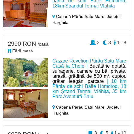
pârtia de schi Băile Homorod,
18km Ștrandul Termal Vlahița
Cabană Pârâu Satu Mare,
Județul
Harghita
3
3
1 - 8
2990 RON
/casă
Fără masă
Cazare Revelion Pârâu Satu Mare
Casă la Cheie |
Bucătărie dotată,
sufragerie, camere cu băi private,
terasă, grădină de 500 m², cuptor,
grătar, leagăn, parcare
| 10 km
Pârtia de schi Băile Homorod, 18
km Ștrand Termal Vlăhița, 35 km
Parc Aventură Balu
Cabană Pârâu Satu Mare,
Județul
Harghita
3
5
1 - 10