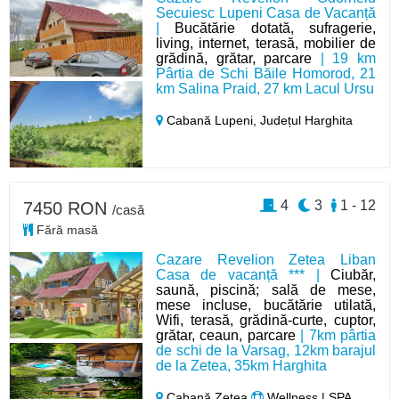
Secuiesc Lupeni Casa de Vacanță
|
Bucătărie dotată, sufragerie,
living, internet, terasă, mobilier de
grădină, grătar, parcare
| 19 km
Pârtia de Schi Băile Homorod, 21
km Salina Praid, 27 km Lacul Ursu
Cabană Lupeni,
Județul Harghita
4
3
1 - 12
7450 RON
/casă
Fără masă
Cazare Revelion Zetea Liban
Casa de vacanță *** |
Ciubăr,
saună, piscină; sală de mese,
mese incluse, bucătărie utilată,
Wifi, terasă, grădină-curte, cuptor,
grătar, ceaun, parcare
| 7km pârtia
de schi de la Varsag, 12km barajul
de la Zetea, 35km Harghita
Cabană Zetea
Wellness | SPA,