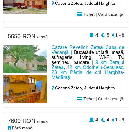
Cabană Zetea,
Județul Harghita
Tichet | Card vacanță
4
5
1 - 8
5650 RON
/casă
Cazare Revelion Zetea Casa de
Vacanță |
Bucătărie utilată, masă,
sufragerie, living, Wi-Fi, Tv,
șemineu, parcare
| 9 km Barajul
Zetea, 12 km Odorheiu-Secuiesc,
23 km Pârtia de chi Harghita-
Mădăraș
Cabană Zetea,
Județul Harghita
Tichet | Card vacanță
4
4
1 - 9
7600 RON
/casă
Fără masă