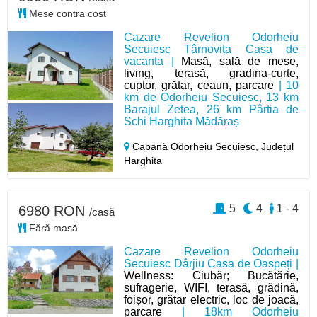
Mese contra cost
Cazare Revelion Odorheiu
Secuiesc Târnovița Casa de
vacanta |
Masă, sală de mese,
living, terasă, gradina-curte,
cuptor, grătar, ceaun, parcare
| 10
km de Odorheiu Secuiesc, 13 km
Barajul Zetea, 26 km Pârtia de
Schi Harghita Mădăraș
Cabană Odorheiu Secuiesc,
Județul
Harghita
5
4
1 - 4
6980 RON
/casă
Fără masă
Cazare Revelion Odorheiu
Secuiesc Dârjiu Casa de Oaspeți |
Wellness: Ciubăr; Bucătărie,
sufragerie, WIFI, terasă, grădină,
foișor, grătar electric, loc de joacă,
parcare
| 18km Odorheiu