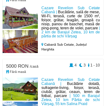
Fără masă
Cazare Revelion Sub Cetate
Cabană |
Bucătărie, sală de mese,
Wi-Fi, terasă, curte de 1500 m²,
foișor, grătar, leagăn, groapă cu
nisip, panou de baschet, masă de
ping-pong, teren de volei, parcare
|
2 km de Barajul Zetea, 10 km de
pârtia de schi Vărșag
Cabană Sub Cetate,
Județul
Harghita
4
3
1 - 10
5000 RON
/casă
Fără masă
Cazare Revelion Sub Cetate
Cabană |
Bucătărie dotată,
sufragerie-living, foișor, terasă,
ciubăr, grătar, ceaun, teren de
fotbal, parcare
| 500 m Barajul
Zetea, 10 km Pârtia de schi
Vărșag, 55 km Salina Praid