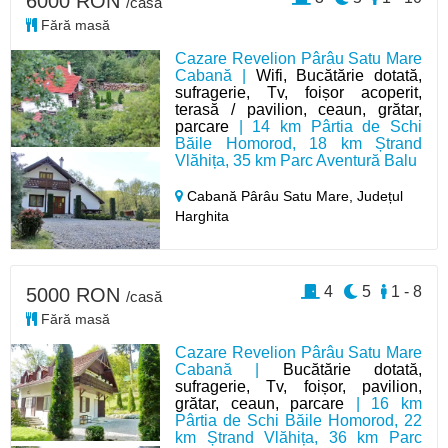
6000 RON
/casă
Fără masă
Cazare Revelion Pârâu Satu Mare
Cabană |
Wifi, Bucătărie dotată,
sufragerie, Tv, foișor acoperit,
terasă / pavilion, ceaun, grătar,
parcare
| 14 km Pârtia de Schi
Băile Homorod, 18 km Ștrand
Vlăhița, 35 km Parc Aventură Balu
Cabană Pârâu Satu Mare,
Județul
Harghita
4
5
1 - 8
5000 RON
/casă
Fără masă
Cazare Revelion Pârâu Satu Mare
Cabană |
Bucătărie dotată,
sufragerie, Tv, foișor, pavilion,
grătar, ceaun, parcare
| 16 km
Pârtia de Schi Băile Homorod, 22
km Ștrand Vlăhița, 36 km Parc