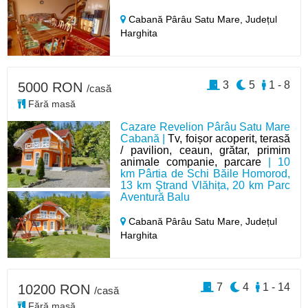
Cabană Pârâu Satu Mare,
Județul
Harghita
3
5
1 - 8
5000 RON
/casă
Fără masă
Cazare Revelion Pârâu Satu Mare
Cabană |
Tv, foișor acoperit, terasă
/ pavilion, ceaun, grătar, primim
animale companie, parcare
| 10
km Pârtia de Schi Băile Homorod,
13 km Ştrand Vlăhița, 20 km Parc
Aventură Balu
Cabană Pârâu Satu Mare,
Județul
Harghita
7
4
1 - 14
10200 RON
/casă
Fără masă