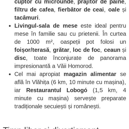
cuptor cu microunde
,
prăjitor de pâine
,
filtru de cafea
,
fierbător de ceai
,
oale
și
tacâmuri
.
Livingul-sala de mese
este ideal pentru
mese în familie sau cu prietenii. În curtea
de 1000 m², oaspeții pot folosi un
foișor/terasă
,
grătar
,
loc de foc
,
ceaun
și
disc
, toate înconjurate de panorama
impresionantă a Văii Homorod.
Cel mai apropiat
magazin alimentar
se
află în Vlăhița (6 km, 10 minute cu mașina),
iar
Restaurantul Lobogó
(1,5 km, 4
minute cu mașina) servește preparate
tradiționale secuiești și românești.