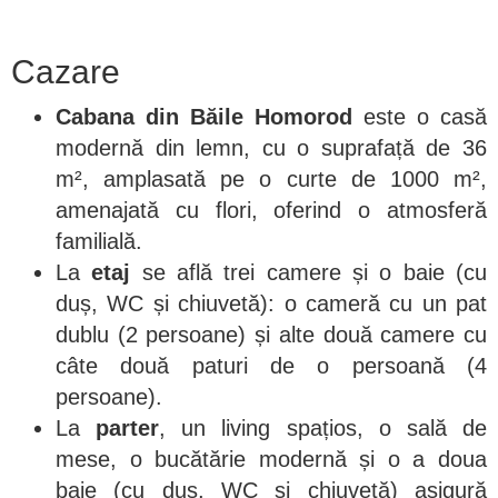
Cazare
Cabana din Băile Homorod
este o casă
modernă din lemn, cu o suprafață de 36
m², amplasată pe o curte de 1000 m²,
amenajată cu flori, oferind o atmosferă
familială.
La
etaj
se află trei camere și o baie (cu
duș, WC și chiuvetă): o cameră cu un pat
dublu (2 persoane) și alte două camere cu
câte două paturi de o persoană (4
persoane).
La
parter
, un living spațios, o sală de
mese, o bucătărie modernă și o a doua
baie (cu duș, WC și chiuvetă) asigură