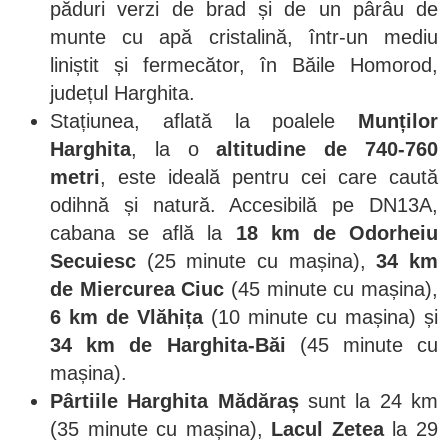
păduri verzi de brad și de un pârâu de
munte cu apă cristalină, într-un mediu
liniștit și fermecător, în Băile Homorod,
județul Harghita.
Stațiunea, aflată la poalele
Munților
Harghita
, la o
altitudine de 740-760
metri
, este ideală pentru cei care caută
odihnă și natură. Accesibilă pe DN13A,
cabana se află la
18 km de Odorheiu
Secuiesc
(25 minute cu mașina),
34 km
de Miercurea Ciuc
(45 minute cu mașina),
6 km de Vlăhița
(10 minute cu mașina) și
34 km de Harghita-Băi
(45 minute cu
mașina).
Pârtiile Harghita Mădăraș
sunt la 24 km
(35 minute cu mașina),
Lacul Zetea
la 29