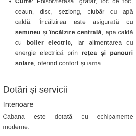
Curte
: Foișor/terasă, grătar, loc de foc,
ceaun, disc, șezlong, ciubăr cu apă
caldă. Încălzirea este asigurată cu
șemineu
și
încălzire centrală
, apa caldă
cu
boiler electric
, iar alimentarea cu
energie electrică prin
rețea și panouri
solare
, oferind confort și iarna.
Dotări și servicii
Interioare
Cabana este dotată cu echipamente
moderne: