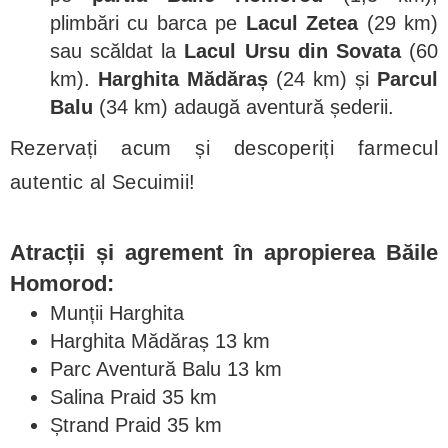
plimbări cu barca pe
Lacul Zetea
(29 km)
sau scăldat la
Lacul Ursu din Sovata
(60
km).
Harghita Mădăraș
(24 km) și
Parcul
Balu
(34 km) adaugă aventură șederii.
Rezervați acum și descoperiți farmecul
autentic al Secuimii!
Atracții și agrement în apropierea Băile
Homorod:
Munții Harghita
Harghita Mădăraș 13 km
Parc Aventură Balu 13 km
Salina Praid 35 km
Ștrand Praid 35 km