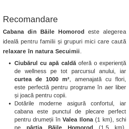
Recomandare
Cabana din Băile Homorod
este alegerea
ideală pentru familii și grupuri mici care caută
relaxare în natura Secuimii
.
Ciubărul cu apă caldă
oferă o experiență
de wellness pe tot parcursul anului, iar
curtea de 1000 m²
, amenajată cu flori,
este perfectă pentru programe în aer liber
și joacă pentru copii.
Dotările moderne asigură confortul, iar
cabana este punctul de plecare perfect
pentru drumeții în
Valea Ilona
(1 km), schi
pe
pârtia Băile Homorod
(1,5 km),