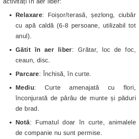
activități în aer liber:
Relaxare
: Foișor/terasă, șezlong, ciubăr
cu apă caldă (6-8 persoane, utilizabil tot
anul).
Gătit în aer liber
: Grătar, loc de foc,
ceaun, disc.
Parcare
: Închisă, în curte.
Mediu
: Curte amenajată cu flori,
înconjurată de pârâu de munte și păduri
de brad.
Notă
: Fumatul doar în curte, animalele
de companie nu sunt permise.