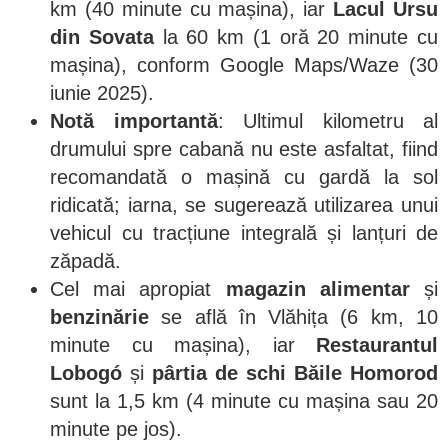
km (40 minute cu mașina), iar
Lacul Ursu
din Sovata
la 60 km (1 oră 20 minute cu
mașina), conform Google Maps/Waze (30
iunie 2025).
Notă importantă
: Ultimul kilometru al
drumului spre cabană nu este asfaltat, fiind
recomandată o mașină cu gardă la sol
ridicată; iarna, se sugerează utilizarea unui
vehicul cu tracțiune integrală și lanțuri de
zăpadă.
Cel mai apropiat
magazin alimentar
și
benzinărie
se află în Vlăhița (6 km, 10
minute cu mașina), iar
Restaurantul
Lobogó
și
pârtia de schi Băile Homorod
sunt la 1,5 km (4 minute cu mașina sau 20
minute pe jos).