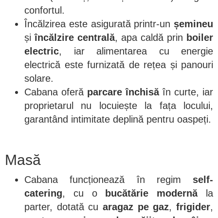
confortul.
Încălzirea este asigurată printr-un
șemineu
și
încălzire centrală
, apa caldă prin
boiler
electric
, iar alimentarea cu energie
electrică este furnizată de rețea și panouri
solare.
Cabana oferă
parcare închisă
în curte, iar
proprietarul nu locuiește la fața locului,
garantând intimitate deplină pentru oaspeți.
Masă
Cabana funcționează în regim
self-
catering
, cu o
bucătărie modernă
la
parter, dotată cu
aragaz pe gaz
,
frigider
,