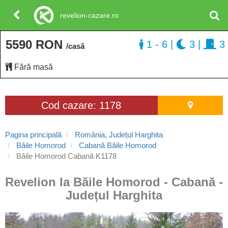
revelion-cazare.ro
5590 RON
1 - 6
|
3
|
3
/casă
Fără masă
Cod cazare: 1178
Pagina principală
România, Județul Harghita
Băile Homorod
Cabană Băile Homorod
Băile Homorod Cabană K1178
Revelion la Băile Homorod - Cabană -
Județul Harghita