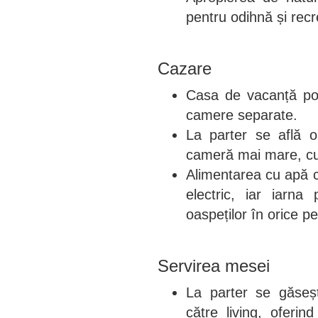
pentru odihnă și recr
Cazare
Casa de vacanță poa
camere separate.
La parter se află o
cameră mai mare, cu 
Alimentarea cu apă ca
electric, iar iarna
oaspeților în orice p
Servirea mesei
La parter se găseș
către living, oferi