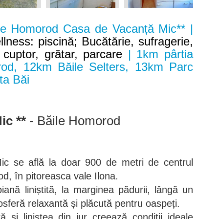
le Homorod Casa de Vacanță Mic** |
llness: piscină; Bucătărie, sufragerie,
, cuptor, grătar, parcare
| 1km pârtia
rod, 12km Băile Selters, 13km Parc
ta Băi
ic **
- Băile Homorod
c se află la doar 900 de metri de centrul
od, în pitoreasca vale Ilona.
iană liniștită, la marginea pădurii, lângă un
sferă relaxantă și plăcută pentru oaspeți.
 și liniștea din jur creează condiții ideale