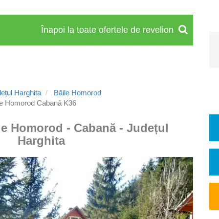
Înapoi la toate ofertele de revelion
ețul Harghita
Băile Homorod
le Homorod Cabană K36
ile Homorod - Cabană - Județul
Harghita