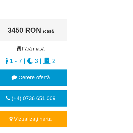
3450 RON
/casă
Fără masă
1 - 7
|
3
|
2
Cerere ofertă
(+4) 0736 651 069
Vizualizați harta