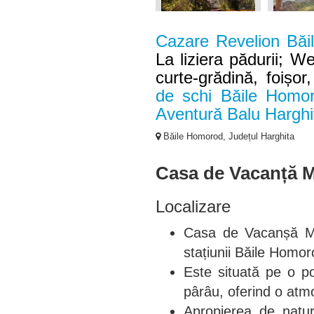
Cazare Revelion Băi
La liziera pădurii; We
curte-grădină, foișor
de schi Băile Homo
Aventură Balu Harghi
Băile Homorod, Județul Harghita
Casa de Vacanță M
Localizare
Casa de Vacanșă Mi
stațiunii Băile Homor
Este situată pe o po
pârâu, oferind o atmo
Apropierea de natură