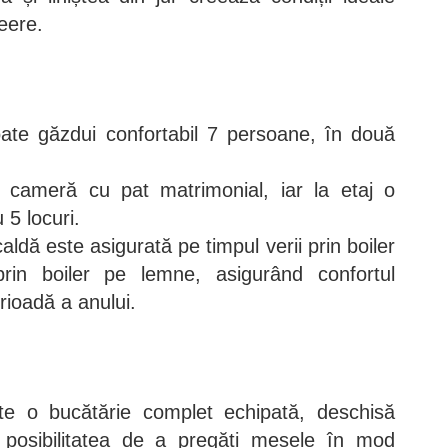
eere.
te găzdui confortabil 7 persoane, în două
 cameră cu pat matrimonial, iar la etaj o
5 locuri.
ldă este asigurată pe timpul verii prin boiler
 prin boiler pe lemne, asigurând confortul
erioadă a anului.
te o bucătărie complet echipată, deschisă
nd posibilitatea de a pregăti mesele în mod