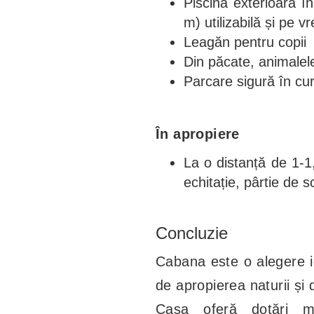
Piscină exterioară î
m) utilizabilă și pe 
Leagăn pentru copii
Din păcate, animale
Parcare sigură în cu
În apropiere
La o distanță de 1-1
echitație, pârtie de s
Concluzie
Cabana este o alegere i
de apropierea naturii și 
Casa oferă dotări mo