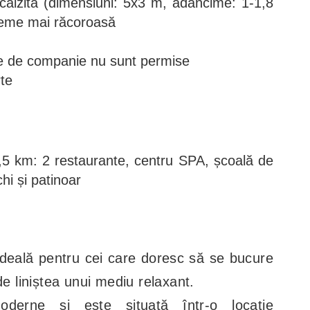
ncălzită (dimensiuni: 5x3 m, adâncime: 1-1,8
vreme mai răcoroasă
le de companie nu sunt permise
rte
,5 km: 2 restaurante, centru SPA, școală de
chi și patinoar
deală pentru cei care doresc să se bucure
de liniștea unui mediu relaxant.
derne și este situată într-o locație