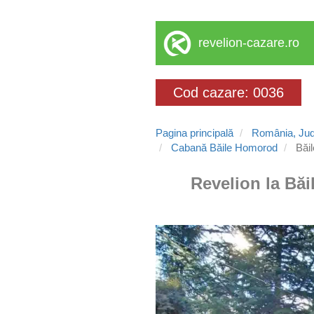
revelion-cazare.ro
Cod cazare: 0036
Pagina principală
România, Jud
Cabană Băile Homorod
Băi
Revelion la Bă