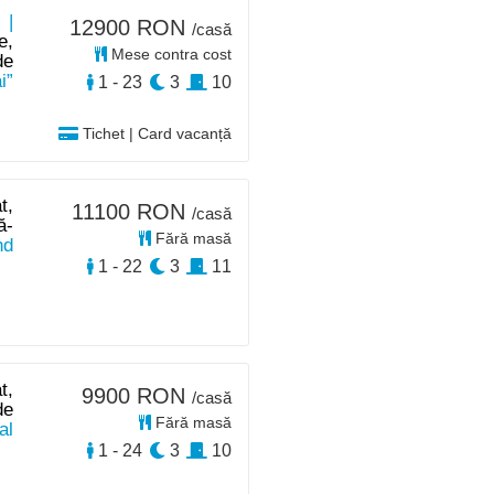
 |
12900 RON
/casă
e,
Mese contra cost
de
i”
1 - 23
3
10
Tichet | Card vacanță
t,
11100 RON
/casă
ă-
Fără masă
nd
1 - 22
3
11
t,
9900 RON
/casă
de
Fără masă
al
1 - 24
3
10