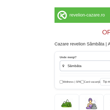
revelion-cazare.ro
OF
Cazare revelion Sâmbăta | A
Unde mergi?
Tip 
Wellness | SPA
Card vacanță