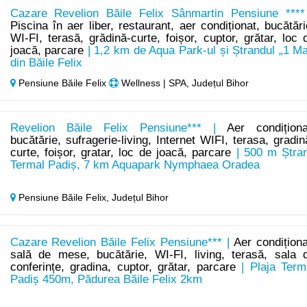
Cazare Revelion Băile Felix Sânmartin Pensiune ****
Piscina în aer liber, restaurant, aer condiționat, bucătări
WI-FI, terasă, grădină-curte, foișor, cuptor, grătar, loc 
joacă, parcare
| 1,2 km de Aqua Park-ul și Ștrandul „1 Ma
din Băile Felix
Pensiune Băile Felix
Wellness | SPA, Județul Bihor
Revelion Băile Felix Pensiune*** |
Aer condiționa
bucătărie, sufragerie-living, Internet WIFI, terasa, gradin
curte, foișor, gratar, loc de joacă, parcare
| 500 m Ștra
Termal Padiș, 7 km Aquapark Nymphaea Oradea
Pensiune Băile Felix,
Județul Bihor
Cazare Revelion Băile Felix Pensiune*** |
Aer condiționa
sală de mese, bucătărie, WI-FI, living, terasă, sala 
conferințe, gradina, cuptor, grătar, parcare
| Plaja Term
Padiș 450m, Pădurea Băile Felix 2km