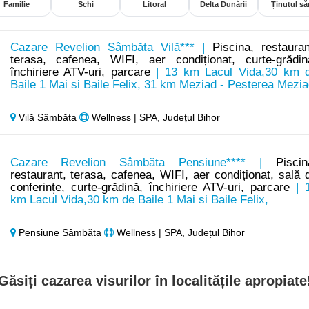
Familie
Schi
Litoral
Delta Dunării
Ținutul săr
Cazare Revelion Sâmbăta Vilă*** |
Piscina, restauran
terasa, cafenea, WIFI, aer condiționat, curte-grădin
închiriere ATV-uri, parcare
| 13 km Lacul Vida,30 km 
Baile 1 Mai si Baile Felix, 31 km Meziad - Pesterea Mezia
Vilă Sâmbăta
Wellness | SPA, Județul Bihor
Cazare Revelion Sâmbăta Pensiune**** |
Piscin
restaurant, terasa, cafenea, WIFI, aer condiționat, sală 
conferințe, curte-grădină, închiriere ATV-uri, parcare
| 
km Lacul Vida,30 km de Baile 1 Mai si Baile Felix,
Pensiune Sâmbăta
Wellness | SPA, Județul Bihor
Găsiți cazarea visurilor în localitățile apropiate