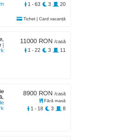
km
1 - 63
3
20
Tichet | Card vacanță
e,
11000 RON
/casă
e
|
rk
1 - 22
3
11
ie
8900 RON
/casă
ă,
Fără masă
de
rk
1 - 18
3
8