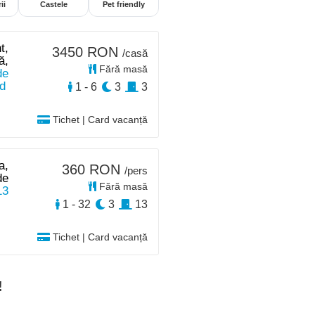
ii
Castele
Pet friendly
t,
3450 RON
/casă
ă,
Fără masă
de
d
1 - 6
3
3
Tichet | Card vacanță
a,
360 RON
/pers
de
Fără masă
13
1 - 32
3
13
Tichet | Card vacanță
!