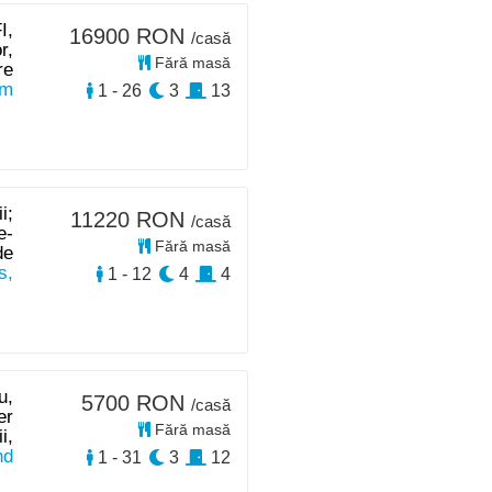
I,
16900 RON
/casă
r,
Fără masă
re
km
1 - 26
3
13
i;
11220 RON
/casă
e-
Fără masă
de
s,
1 - 12
4
4
u,
5700 RON
/casă
er
Fără masă
i,
nd
1 - 31
3
12