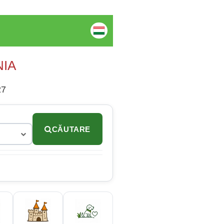
NIA
27
CĂUTARE