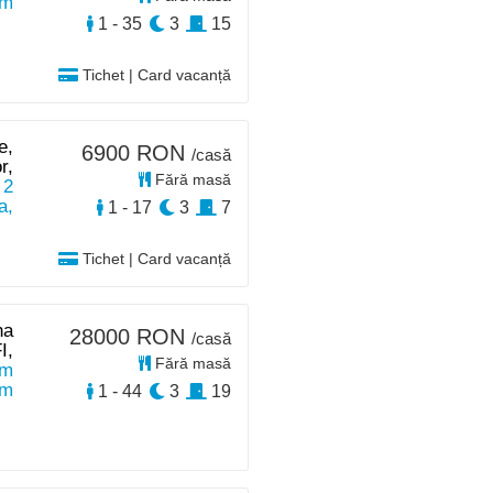
km
1 - 35
3
15
Tichet | Card vacanță
e,
6900 RON
/casă
r,
Fără masă
 2
a,
1 - 17
3
7
Tichet | Card vacanță
na
28000 RON
/casă
I,
Fără masă
 m
km
1 - 44
3
19