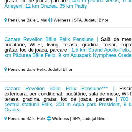
grătar, loc de joaca, parcare
| 400 m piscina Venus, 11 
Arieșeni, 12 km Oradea, 35 km Padiș
Pensiune Băile 1 Mai
Wellness | SPA, Județul Bihor
Cazare Revelion Băile Felix Pensiune |
Sală de mes
bucătărie, WI-FI, living, terasă, gradina, foișor, cupto
grătar, loc de joaca, parcare
| 1,5 km Strand Apollo-Felix,
km Pădurea Băile Felix, 9 km Aquapark Nymphaea Orade
Pensiune Băile Felix,
Județul Bihor
Cazare Revelion Băile Felix Pensiune*** |
Pisci
exterioara, aer conditionat, bucătărie, sala de mese, WI-F
terasa, gradina, gratar, loc de joaca, parcare
| 700
centrul statiunii Felix, 350 m Aqua park President, 9 
Oradea
Pensiune Băile Felix
Wellness | SPA, Județul Bihor