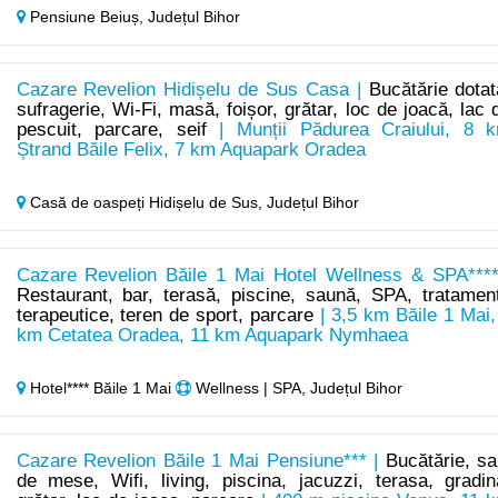
Pensiune Beiuș,
Județul Bihor
Cazare Revelion Hidișelu de Sus Casa |
Bucătărie dotat
sufragerie, Wi-Fi, masă, foișor, grătar, loc de joacă, lac 
pescuit, parcare, seif
| Munții Pădurea Craiului, 8 
Ștrand Băile Felix, 7 km Aquapark Oradea
Casă de oaspeți Hidișelu de Sus,
Județul Bihor
Cazare Revelion Băile 1 Mai Hotel Wellness & SPA****
Restaurant, bar, terasă, piscine, saună, SPA, tratamen
terapeutice, teren de sport, parcare
| 3,5 km Băile 1 Mai,
km Cetatea Oradea, 11 km Aquapark Nymhaea
Hotel**** Băile 1 Mai
Wellness | SPA, Județul Bihor
Cazare Revelion Băile 1 Mai Pensiune*** |
Bucătărie, sa
de mese, Wifi, living, piscina, jacuzzi, terasa, gradin