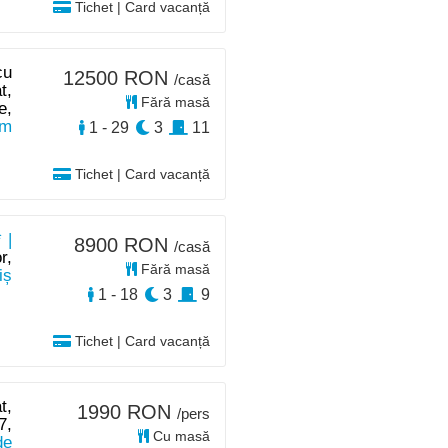
Tichet | Card vacanță
cu
12500 RON
/casă
t,
Fără masă
e,
km
1 - 29
3
11
Tichet | Card vacanță
 |
8900 RON
/casă
r,
Fără masă
iș
1 - 18
3
9
Tichet | Card vacanță
t,
1990 RON
/pers
7,
Cu masă
de