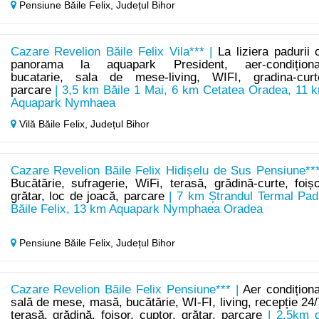
Pensiune Băile Felix,
Județul Bihor
Cazare Revelion Băile Felix Vila*** |
La liziera padurii 
panorama la aquapark President, aer-condiționa
bucatarie, sala de mese-living, WIFI, gradina-curt
parcare
| 3,5 km Băile 1 Mai, 6 km Cetatea Oradea, 11 
Aquapark Nymhaea
Vilă Băile Felix,
Județul Bihor
Cazare Revelion Băile Felix Hidișelu de Sus Pensiune***
Bucătărie, sufragerie, WiFi, terasă, grădină-curte, foișo
grătar, loc de joacă, parcare
| 7 km Ștrandul Termal Pad
Băile Felix, 13 km Aquapark Nymphaea Oradea
Pensiune Băile Felix,
Județul Bihor
Cazare Revelion Băile Felix Pensiune*** |
Aer condiționa
sală de mese, masă, bucătărie, WI-FI, living, recepție 24/
terasă, grădină, foișor, cuptor, grătar, parcare
| 2,5km 