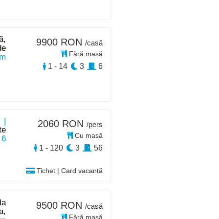
ă,
9900 RON
/casă
de
Fără masă
km
1 - 14
3
6
 |
2060 RON
/pers
te
Cu masă
 6
1 - 120
3
56
Tichet | Card vacanță
la
9500 RON
/casă
a,
Fără masă