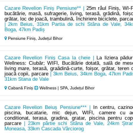
Cazare Revelion Finiș Pensiune** |
25m râul Finiș, WI-F
bucătărie, masă, sufragerie, living, terasă, grădină, foișo
grătar, loc de joacă, trambulină, închiriere biciclete, parca
| 2km Beius, 31km Partia de schi Stâna de Vale, 34
Boga, 47km Padiș
Pensiune Finiș,
Județul Bihor
Cazare Revelion Finiș Casa la cheie |
La liziera păduri
Wellness: Ciubăr; WIFI, Bucătărie dotată, sală de mes
living mare, terasă, graădină-curte, foișor, grătar, teren 
joacă copii, parcare
| 3km Beius, 34km Boga, 47km Padi
31km Stana de Vale
Cabană Finiș
Wellness | SPA, Județul Bihor
Cazare Revelion Beiuș Pensiune*** |
In centru, cazino
piscina, bucatarie, mic dejun, WIFI, camere cu a
conditionat, terasa, gradina, gratar, piscina pentru copi
parcare
| 23km pârtie schi Stâna de Vale, 24km Ștra
Moneasa, 33km Cascada Vârciorog