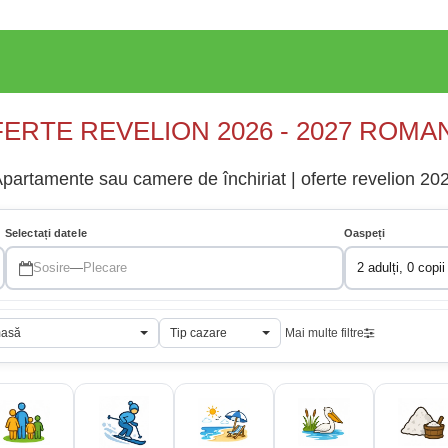
ERTE REVELION 2026 - 2027 ROMA
partamente sau camere de închiriat | oferte revelion 20
Selectați datele
Oaspeți
Sosire
—
Plecare
2 adulți, 0 copii
masă
Tip cazare
Mai multe filtre