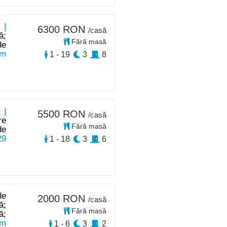
 |
6300 RON
/casă
ă;
Fără masă
de
km
1 - 19
3
8
 |
5500 RON
/casă
re
Fără masă
de
29
1 - 18
3
6
de
2000 RON
/casă
ă;
Fără masă
ă;
km
1 - 6
3
2