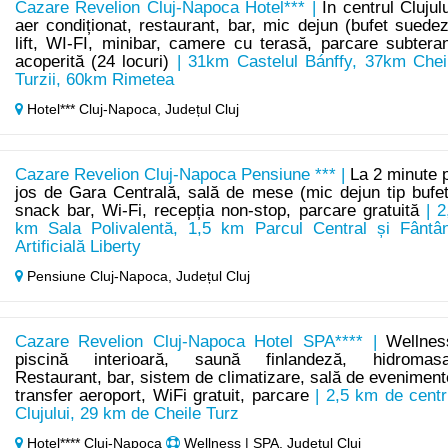
Cazare Revelion Cluj-Napoca Hotel*** |
În centrul Clujulu
aer condiționat, restaurant, bar, mic dejun (bufet suedez
lift, WI-FI, minibar, camere cu terasă, parcare subtera
acoperită (24 locuri)
| 31km Castelul Bánffy, 37km Chei
Turzii, 60km Rimetea
Hotel*** Cluj-Napoca,
Județul Cluj
Cazare Revelion Cluj-Napoca Pensiune *** |
La 2 minute 
jos de Gara Centrală, sală de mese (mic dejun tip bufet
snack bar, Wi-Fi, recepția non-stop, parcare gratuită
| 2
km Sala Polivalentă, 1,5 km Parcul Central și Fântâ
Artificială Liberty
Pensiune Cluj-Napoca,
Județul Cluj
Cazare Revelion Cluj-Napoca Hotel SPA**** |
Wellnes
piscină interioară, saună finlandeză, hidromasa
Restaurant, bar, sistem de climatizare, sală de eveniment
transfer aeroport, WiFi gratuit, parcare
| 2,5 km de centr
Clujului, 29 km de Cheile Turz
Hotel**** Cluj-Napoca
Wellness | SPA, Județul Cluj