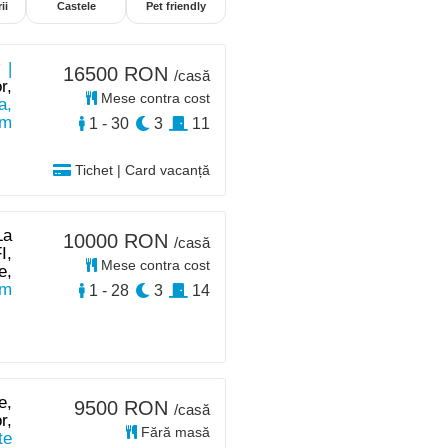
ii
Castele
Pet friendly
 |
16500 RON
/casă
r,
Mese contra cost
a,
km
1 - 30
3
11
Tichet | Card vacanță
La
10000 RON
/casă
I,
Mese contra cost
e,
km
1 - 28
3
14
e,
9500 RON
/casă
r,
Fără masă
te