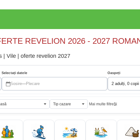
ERTE REVELION 2026 - 2027 ROMA
| Vile | oferte revelion 2027
Selectați datele
Oaspeți
Sosire
—
Plecare
2 adulți, 0 copii
masă
Tip cazare
Mai multe filtre