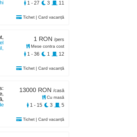
hi
1 - 27
3
11
Tichet | Card vacanță
t,
1 RON
/pers
el
Mese contra cost
l,
1 - 36
1
12
Tichet | Card vacanță
s:
13000 RON
/casă
e,
Cu masă
ă,
de
1 - 15
3
5
Tichet | Card vacanță