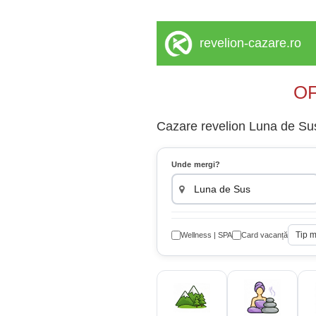
revelion-cazare.ro
OF
Cazare revelion Luna de Sus 
Unde mergi?
Tip 
Wellness | SPA
Card vacanță