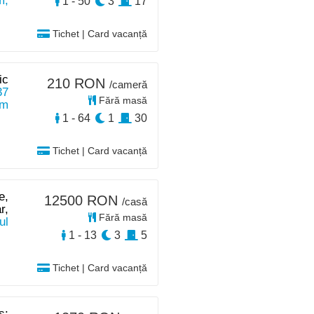
m,
1 - 50
3
17
Tichet | Card vacanță
ic
210 RON
/cameră
37
Fără masă
km
1 - 64
1
30
Tichet | Card vacanță
e,
12500 RON
/casă
r,
Fără masă
ul
1 - 13
3
5
Tichet | Card vacanță
s: