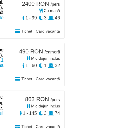
i,
2400 RON
/pers
),
Cu masă
nă
le
1 - 99
3
46
Tichet | Card vacanță
pe
490 RON
/cameră
),
Mic dejun inclus
,1
na
1 - 60
1
32
Tichet | Card vacanță
s:
863 RON
/pers
j;
Mic dejun inclus
e,
ul
1 - 145
3
74
Tichet | Card vacanță