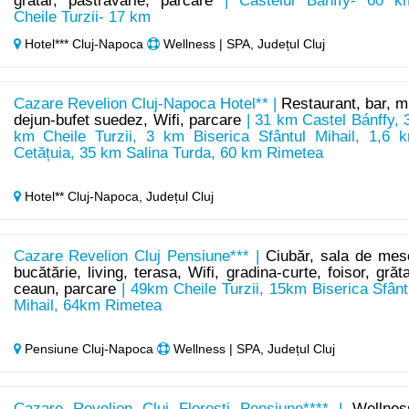
gratar, pastravarie, parcare
| Castelul Bánffy- 60 k
Cheile Turzii- 17 km
Hotel*** Cluj-Napoca
Wellness | SPA, Județul Cluj
Cazare Revelion Cluj-Napoca Hotel** |
Restaurant, bar, m
dejun-bufet suedez, Wifi, parcare
| 31 km Castel Bánffy, 
km Cheile Turzii, 3 km Biserica Sfântul Mihail, 1,6 
Cetățuia, 35 km Salina Turda, 60 km Rimetea
Hotel** Cluj-Napoca,
Județul Cluj
Cazare Revelion Cluj Pensiune*** |
Ciubăr, sala de mes
bucătărie, living, terasa, Wifi, gradina-curte, foisor, grăta
ceaun, parcare
| 49km Cheile Turzii, 15km Biserica Sfânt
Mihail, 64km Rimetea
Pensiune Cluj-Napoca
Wellness | SPA, Județul Cluj
Cazare Revelion Cluj Florești Pensiune**** |
Wellnes