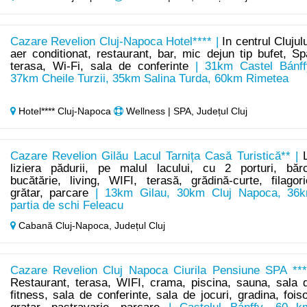
Cazare Revelion Cluj-Napoca Hotel**** |
In centrul Clujulu
aer conditionat, restaurant, bar, mic dejun tip bufet, Sp
terasa, Wi-Fi, sala de conferinte
| 31km Castel Bánff
37km Cheile Turzii, 35km Salina Turda, 60km Rimetea
Hotel**** Cluj-Napoca
Wellness | SPA, Județul Cluj
Cazare Revelion Gilău Lacul Tarnița Casă Turistică** |
liziera pădurii, pe malul lacului, cu 2 porturi, bărc
bucătărie, living, WIFI, terasă, grădină-curte, filagori
grătar, parcare
| 13km Gilau, 30km Cluj Napoca, 36
partia de schi Feleacu
Cabană Cluj-Napoca,
Județul Cluj
Cazare Revelion Cluj Napoca Ciurila Pensiune SPA ***
Restaurant, terasa, WIFI, crama, piscina, sauna, sala 
fitness, sala de conferinte, sala de jocuri, gradina, foiso