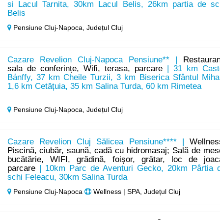
si Lacul Tarnita, 30km Lacul Belis, 26km partia de sc
Belis
Pensiune Cluj-Napoca,
Județul Cluj
Cazare Revelion Cluj-Napoca Pensiune** |
Restauran
sala de conferințe, Wifi, terasa, parcare
| 31 km Cast
Bánffy, 37 km Cheile Turzii, 3 km Biserica Sfântul Mihai
1,6 km Cetățuia, 35 km Salina Turda, 60 km Rimetea
Pensiune Cluj-Napoca,
Județul Cluj
Cazare Revelion Cluj Sălicea Pensiune**** |
Wellnes
Piscină, ciubăr, saună, cadă cu hidromasaj; Sală de mes
bucătărie, WIFI, grădină, foișor, grătar, loc de joac
parcare
| 10km Parc de Aventuri Gecko, 20km Pârtia 
schi Feleacu, 30km Salina Turda
Pensiune Cluj-Napoca
Wellness | SPA, Județul Cluj