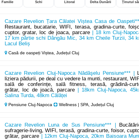
Familie
Schi
Litoral
Delta Dunării
Ținutul săr
Cazare Revelion Țara Călatei Viștea Casa de Oaspeti**
Restaurant, bucatarie, WIFI, terasa, gradina-curte, foișo
cuptor, gratar, loc de joaca, parcare
| 18 km Cluj-Napoc
17 km pârtie schi Dângău Mic, 34 km Cheile Turzii, 34 
Lacul Beliș
Casă de oaspeți Viștea,
Județul Cluj
Cazare Revelion Cluj-Napoca Nădăşelu Pensiune*** |
liziera pădurii, pe deal cu vedere la munti, restaurant, WIF
sală de conferințe, sală fitness, terasă, grădină-curt
grătar, loc de joacă, parcare
| 18km Cluj-Napoca, 45
Salina Turda, 48km Călăței
Pensiune Cluj-Napoca
Wellness | SPA, Județul Cluj
Cazare Revelion Luna de Sus Pensiune*** |
Bucătări
sufragerie-living, WIFI, terasă, gradina-curte, foisor, cupto
grătar, parcare
| 12km Cluj-Napoca, 20km Baisoara Mun