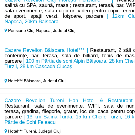
salină cu SPA, saună, masaj; restaurant, terasă, bar, WIF
sală evenimente, sală cu jocuri video pentru copii, terenu
de sport, spații verzi, foișoare, parcare
| 12km Clu
Napoca, 20km Baișoara
Pensiune Cluj-Napoca,
Județul Cluj
Cazare Revelion Băișoara Hotel*** |
Restaurant, 2 săli 
conferințe, bar, terasă, sală de billiard, tenis de mas
parcare
| 100 m Pârtia de schi Alpin Băişoara, 28 km Chei
Turzii, 28 km Cascada Ciucaș
Hotel*** Băișoara,
Județul Cluj
Cazare Revelion Tureni Han Hotel & Restaurant
Restaurant, sala de evenimente, WIFI, sala de nunt
terasa, gradina, filegorie, gratar, loc de joaca pentru copi
parcare
| 13 km Salina Turda, 15 km Cheile Turzii, 16 
Pârtie de Schi Feleacu
Hotel*** Tureni,
Județul Cluj