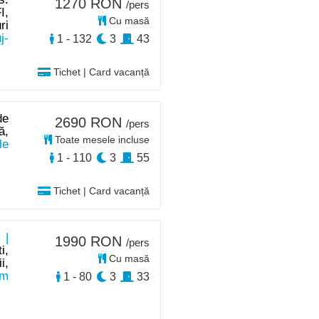
1270 RON
/pers
I,
Cu masă
ri
j-
1 - 132
3
43
Tichet | Card vacanță
de
2690 RON
/pers
ă,
Toate mesele incluse
le
1 - 110
3
55
Tichet | Card vacanță
 |
1990 RON
/pers
i,
Cu masă
i,
km
1 - 80
3
33