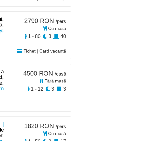
i,
2790 RON
/pers
a,
Cu masă
y,
1 - 80
3
40
Tichet | Card vacanță
La
4500 RON
/casă
i,
Fără masă
e,
km
1 - 12
3
3
 |
1820 RON
/pers
de
Cu masă
r,