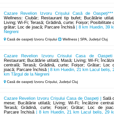
Cazare Revelion Izvoru Crișului Casă de Oaspeți***
Wellness: Ciubăr; Restaurant tip bufet; Bucătărie utilat
Living; Wi-Fi; Terasă; Grădină, curte; Foișor; Posibilitate 
grătar; Loc de joacă; Parcare închisă
| 8 km Huedin, 39 
Negreni
Casă de oaspeți Izvoru Crișului
Wellness | SPA, Județul Cluj
Cazare Revelion Izvoru Crisului Casa de Oaspeti
Restaurant; Bucătărie utilată; Masă; Living; Wi-Fi; Încălzi
centrală; Terasă; Grădină, curte; Foișor; Grătar; Loc 
joacă; Parcare închisă
| 8 km Huedin, 21 km Lacul beliș, 
km Târgul de la Negreni
Casă de oaspeți Izvoru Crișului,
Județul Cluj
Cazare Revelion Izvoru Crișului Casa de Oaspeți |
Sală 
mese; Bucătărie utilată; Living; Wi-Fi; Încălzire central
Terasă; Grădină, curte; Foișor; Grătar; Loc de joac
Parcare închisă
| 8 km Huedin, 21 km Lacul beliș, 29 