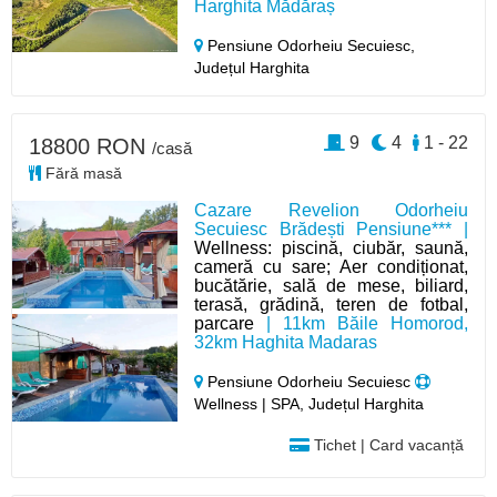
Harghita Mădăraș
Pensiune Odorheiu Secuiesc,
Județul Harghita
9
4
1 - 22
18800 RON
/casă
Fără masă
Cazare Revelion Odorheiu
Secuiesc Brădești Pensiune*** |
Wellness: piscină, ciubăr, saună,
cameră cu sare; Aer condiționat,
bucătărie, sală de mese, biliard,
terasă, grădină, teren de fotbal,
parcare
| 11km Băile Homorod,
32km Haghita Madaras
Pensiune Odorheiu Secuiesc
Wellness | SPA, Județul Harghita
Tichet | Card vacanță