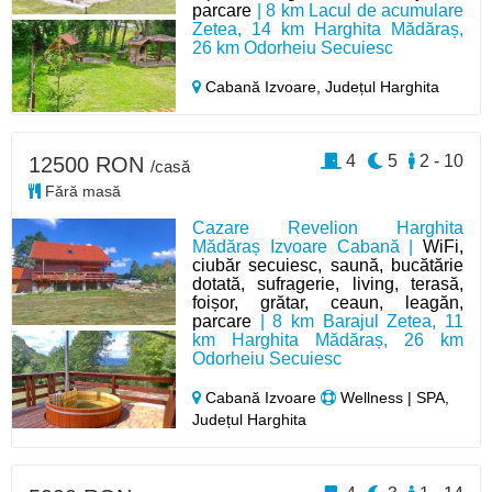
parcare
| 8 km Lacul de acumulare
Zetea, 14 km Harghita Mădăraș,
26 km Odorheiu Secuiesc
Cabană Izvoare,
Județul Harghita
4
5
2 - 10
12500 RON
/casă
Fără masă
Cazare Revelion Harghita
Mădăraș Izvoare Cabană |
WiFi,
ciubăr secuiesc, saună, bucătărie
dotată, sufragerie, living, terasă,
foișor, grătar, ceaun, leagăn,
parcare
| 8 km Barajul Zetea, 11
km Harghita Mădăraș, 26 km
Odorheiu Secuiesc
Cabană Izvoare
Wellness | SPA,
Județul Harghita