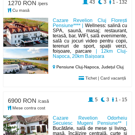
43
3
1 - 132
1270 RON
/pers
Cu masă
Cazare Revelion Cluj Florești
Pensiune**** |
Wellness: salină cu
SPA, saună, masaj; restaurant,
terasă, bar, WIFI, sală evenimente,
sală cu jocuri video pentru copii,
terenuri de sport, spații verzi,
foișoare, parcare
| 12km Cluj-
Napoca, 20km Baișoara
Pensiune Cluj-Napoca,
Județul Cluj
Tichet | Card vacanță
5
3
1 - 15
6900 RON
/casă
Mese contra cost
Cazare Revelion Odorheiu
Secuiesc Mugeni Pensiune** |
Bucătărie, sală de mese și living,
masă, încălzire centrală, curte și