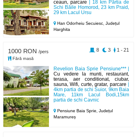
ceaun, parcare
| 18 km Pârtia de
Schi Băile Homorod, 23 km Praid,
29 km Lacul Ursu
Han Odorheiu Secuiesc,
Județul
Harghita
8
3
1 - 21
1000 RON
/pers
Fără masă
Revelion Baia Sprie Pensiune*** |
Cu vedere la munti, restaurant,
terasa, aer conditionat, ciubar,
sauna, Wifi, curte, gratar, parcare
|
4km partia de schi Suior, 9km Baia
Mare, 11km Lacul Bodi,15km
partia de schi Cavnic
Pensiune Baia Sprie,
Județul
Maramureș