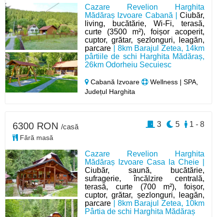
Cazare Revelion Harghita
Mădăraș Izvoare Cabană |
Ciubăr,
living, bucătărie, Wi-Fi, terasă,
curte (3500 m²), foișor acoperit,
cuptor, grătar, șezlonguri, leagăn,
parcare
| 8km Barajul Zetea, 14km
pârtiile de schi Harghita Mădăraș,
26km Odorheiu Secuiesc
Cabană Izvoare
Wellness | SPA,
Județul Harghita
3
5
1 - 8
6300 RON
/casă
Fără masă
Cazare Revelion Harghita
Mădăraș Izvoare Casa la Cheie |
Ciubăr, saună, bucătărie,
sufragerie, încălzire centrală,
terasă, curte (700 m²), foișor,
cuptor, grătar, șezlonguri, leagăn,
parcare
| 8km Barajul Zetea, 10km
Pârtia de schi Harghita Mădăraș