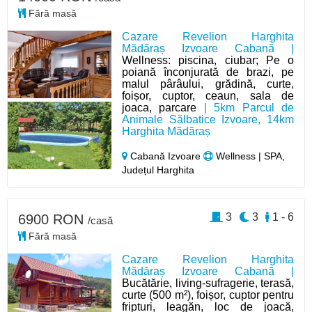
Fără masă
Cazare Revelion Harghita
Mădăraș Izvoare Cabană |
Wellness: piscina, ciubar; Pe o
poiană înconjurată de brazi, pe
malul pârâului, grădină, curte,
foișor, cuptor, ceaun, sala de
joaca, parcare
| 5km Parcul de
Animale Sălbatice Izvoare, 14km
Harghita Mădăraș
Cabană Izvoare
Wellness | SPA,
Județul Harghita
3
3
1 - 6
6900 RON
/casă
Fără masă
Cazare Revelion Harghita
Mădăraș Izvoare Cabană |
Bucătărie, living-sufragerie, terasă,
curte (500 m²), foișor, cuptor pentru
fripturi, leagăn, loc de joacă,