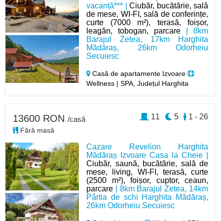
vacanță*** |
Ciubăr, bucătărie, sală
de mese, WI-FI, sală de conferințe,
curte (7000 m²), terasă, foișor,
leagăn, tobogan, parcare
| 8km
Barajul Zetea, 17km Harghita
Mădăraș, 26km Odorheiu
Secuiesc
Casă de apartamente Izvoare
Wellness | SPA, Județul Harghita
11
5
1 - 26
13600 RON
/casă
Fără masă
Cazare Revelion Harghita
Mădăraș Izvoare Casa la Cheie |
Ciubăr, saună, bucătărie, sală de
mese, living, WI-FI, terasă, curte
(2500 m²), foișor, cuptor, ceaun,
parcare
| 8km Barajul Zetea, 14km
Pârtia de schi Harghita Mădăraș,
26km Odorheiu Secuiesc