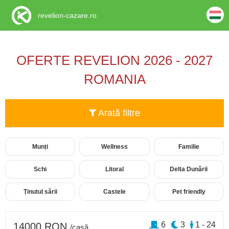
revelion-cazare.ro
OFERTE REVELION 2026 - 2027
ROMANIA
Arată filtre
Munți
Wellness
Familie
Schi
Litoral
Delta Dunării
Ținutul sării
Castele
Pet friendly
6
3
1 - 24
14000 RON
/casă