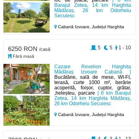
Barajul Zetea, 14 km Harghita
Mădăraș, 26 km Odorheiu
Secuiesc
Cabană Izvoare,
Județul Harghita
5
5
1 - 10
6250 RON
/casă
Fără masă
Cazare Revelion Harghita
Mădăraș Izvoare Cabană |
Bucătărie, sală de mese, WI-FI,
terasă, curte 1000 m², berărie
acoperită, foișor, cuptor, grătar,
,heleșteu, parcare
| 8 km Barajul
Zetea, 14 km Harghita Mădăraș,
26 km Odorheiu Secuiesc
Cabană Izvoare,
Județul Harghita
4
3
1 - 13