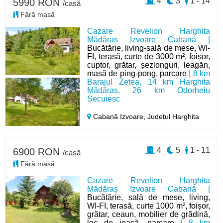
4
3
1 - 14
5990 RON
/casă
Fără masă
Cazare Revelion Harghita
Mădăraș Izvoare Cabană |
Bucătărie, living-sală de mese, WI-
FI, terasă, curte de 3000 m², foișor,
cuptor, grătar, șezlonguri, leagăn,
masă de ping-pong, parcare
| 8 km
Barajul Zetea, 14 km Harghita
Mădăraș, 26 km Odorheiu
Secuiesc
Cabană Izvoare,
Județul Harghita
4
5
1 - 11
6900 RON
/casă
Fără masă
Cazare Revelion Harghita
Mădăraș Izvoare Cabană |
Bucătărie, sală de mese, living,
WI-FI, terasă, curte 1000 m², foișor,
grătar, ceaun, mobilier de grădină,
loc de joacă, parcare
| 8 km