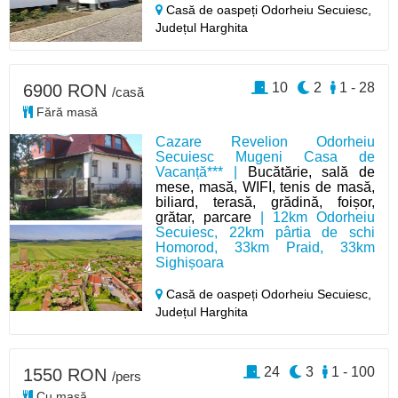
Casă de oaspeți Odorheiu Secuiesc,
Județul Harghita
10
2
1 - 28
6900 RON
/casă
Fără masă
Cazare Revelion Odorheiu
Secuiesc Mugeni Casa de
Vacanță*** |
Bucătărie, sală de
mese, masă, WIFI, tenis de masă,
biliard, terasă, grădină, foișor,
grătar, parcare
| 12km Odorheiu
Secuiesc, 22km pârtia de schi
Homorod, 33km Praid, 33km
Sighișoara
Casă de oaspeți Odorheiu Secuiesc,
Județul Harghita
24
3
1 - 100
1550 RON
/pers
Cu masă