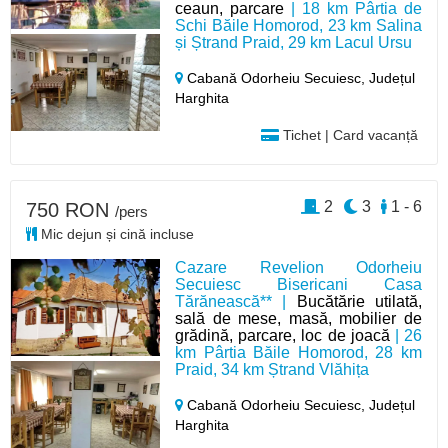
ceaun, parcare
| 18 km Pârtia de
Schi Băile Homorod, 23 km Salina
și Ștrand Praid, 29 km Lacul Ursu
Cabană Odorheiu Secuiesc,
Județul
Harghita
Tichet | Card vacanță
2
3
1 - 6
750 RON
/pers
Mic dejun și cină incluse
Cazare Revelion Odorheiu
Secuiesc Bisericani Casa
Tărănească** |
Bucătărie utilată,
sală de mese, masă, mobilier de
grădină, parcare, loc de joacă
| 26
km Pârtia Băile Homorod, 28 km
Praid, 34 km Ștrand Vlăhița
Cabană Odorheiu Secuiesc,
Județul
Harghita