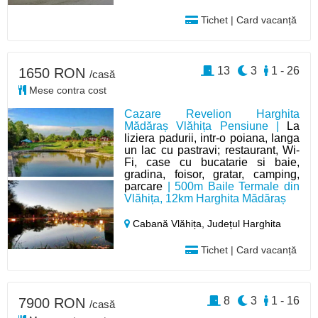
Tichet | Card vacanță
13
3
1 - 26
1650 RON
/casă
Mese contra cost
Cazare Revelion Harghita
Mădăraș Vlăhița Pensiune |
La
liziera padurii, intr-o poiana, langa
un lac cu pastravi; restaurant, Wi-
Fi, case cu bucatarie si baie,
gradina, foisor, gratar, camping,
parcare
| 500m Baile Termale din
Vlăhița, 12km Harghita Mădăraș
Cabană Vlăhița,
Județul Harghita
Tichet | Card vacanță
8
3
1 - 16
7900 RON
/casă