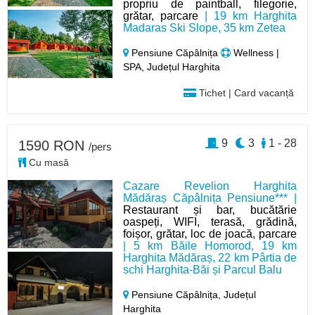
propriu de paintball, filegorie,
grătar, parcare
| 19 km Harghita
Madaras Ski Slope, 35 km Zetea
Pensiune Căpâlnița
Wellness |
SPA, Județul Harghita
Tichet | Card vacanță
9
3
1 - 28
1590 RON
/pers
Cu masă
Cazare Revelion Harghita
Mădăraș Căpâlnița Pensiune*** |
Restaurant și bar, bucătărie
oaspeți, WIFI, terasă, grădină,
foișor, grătar, loc de joacă, parcare
| 5 km Băile Homorod, 19 km
Harghita Mădăraș, 22 km Pârtia de
schi Harghita-Băi și Parcul Balu
Pensiune Căpâlnița,
Județul
Harghita