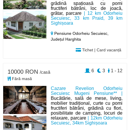
grădină spațioasă cu pomi
fructiferi bătrâni, loc de joacă,
grătar, parcare
| 12 km Odorheiu
Secuiesc, 33 km Praid, 39 km
Sighișoara
Pensiune Odorheiu Secuiesc,
Județul Harghita
Tichet | Card vacanță
6
3
1 - 12
10000 RON
/casă
Fără masă
Cazare Revelion Odorheiu
Secuiesc Mugeni Pensiune** |
Bucătărie, sală de mese, living,
mobilier tradițional, curte cu pomi
fructiferi bătrâni, grădină cu flori,
posibilitate de camping, locuri de
relaxare, parcare
| 12km Odorheiu
Secuiesc, 34km Sighișoara