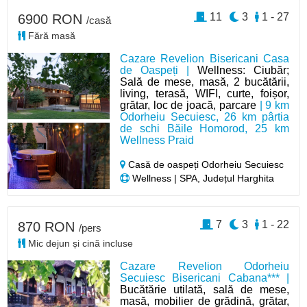
11
3
1 - 27
6900 RON
/casă
Fără masă
Cazare Revelion Bisericani Casa
de Oaspeți |
Wellness: Ciubăr;
Sală de mese, masă, 2 bucătării,
living, terasă, WIFI, curte, foișor,
grătar, loc de joacă, parcare
| 9 km
Odorheiu Secuiesc, 26 km pârtia
de schi Băile Homorod, 25 km
Wellness Praid
Casă de oaspeți Odorheiu Secuiesc
Wellness | SPA, Județul Harghita
7
3
1 - 22
870 RON
/pers
Mic dejun și cină incluse
Cazare Revelion Odorheiu
Secuiesc Bisericani Cabana*** |
Bucătărie utilată, sală de mese,
masă, mobilier de grădină, grătar,