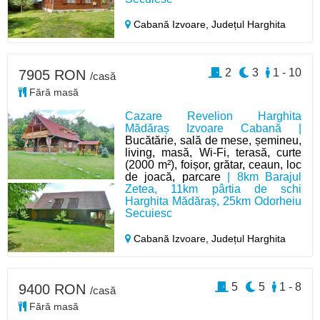
Cabană Izvoare,
Județul Harghita
2
3
1 - 10
7905 RON
/casă
Fără masă
Cazare Revelion Harghita
Mădăraș Izvoare Cabană |
Bucătărie, sală de mese, șemineu,
living, masă, Wi-Fi, terasă, curte
(2000 m²), foișor, grătar, ceaun, loc
de joacă, parcare
| 8km Barajul
Zetea, 11km pârtia de schi
Harghita Mădăraș, 25km Odorheiu
Secuiesc
Cabană Izvoare,
Județul Harghita
5
5
1 - 8
9400 RON
/casă
Fără masă