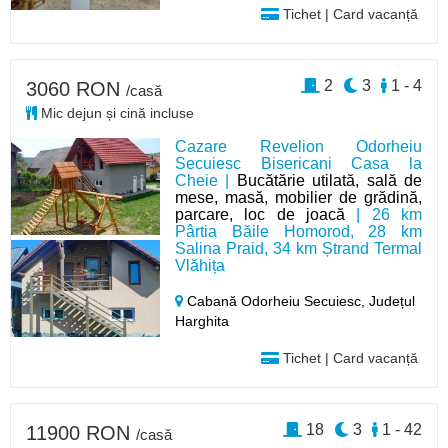
Tichet | Card vacanță
2
3
1 - 4
3060 RON
/casă
Mic dejun și cină incluse
Cazare Revelion Odorheiu
Secuiesc Bisericani Casa la
Cheie |
Bucătărie utilată, sală de
mese, masă, mobilier de grădină,
parcare, loc de joacă
| 26 km
Pârtia Băile Homorod, 28 km
Salina Praid, 34 km Ștrand Termal
Vlăhița
Cabană Odorheiu Secuiesc,
Județul
Harghita
Tichet | Card vacanță
18
3
1 - 42
11900 RON
/casă