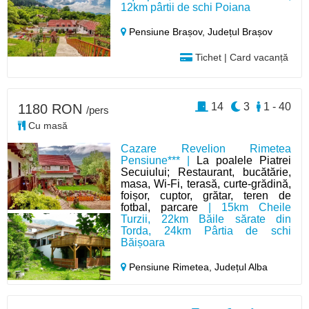
12km pârtii de schi Poiana
Pensiune Brașov,
Județul Brașov
Tichet | Card vacanță
14
3
1 - 40
1180 RON
/pers
Cu masă
Cazare Revelion Rimetea
Pensiune*** |
La poalele Piatrei
Secuiului; Restaurant, bucătărie,
masa, Wi‑Fi, terasă, curte‑grădină,
foișor, cuptor, grătar, teren de
fotbal, parcare
| 15km Cheile
Turzii, 22km Băile sărate din
Torda, 24km Pârtia de schi
Băișoara
Pensiune Rimetea,
Județul Alba