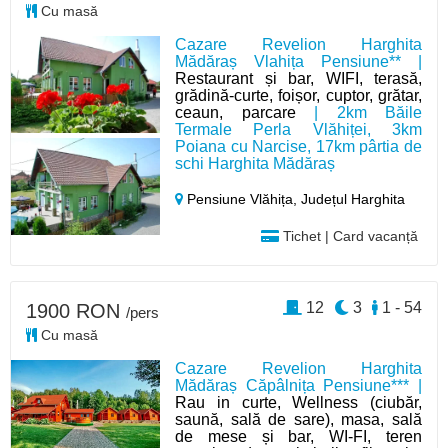
Cu masă
Cazare Revelion Harghita
Mădăraș Vlahița Pensiune** |
Restaurant și bar, WIFI, terasă,
grădină-curte, foișor, cuptor, grătar,
ceaun, parcare
| 2km Băile
Termale Perla Vlăhiței, 3km
Poiana cu Narcise, 17km pârtia de
schi Harghita Mădăraș
Pensiune Vlăhița,
Județul Harghita
Tichet | Card vacanță
12
3
1 - 54
1900 RON
/pers
Cu masă
Cazare Revelion Harghita
Mădăraș Căpâlnița Pensiune*** |
Rau in curte, Wellness (ciubăr,
saună, sală de sare), masa, sală
de mese și bar, WI-FI, teren