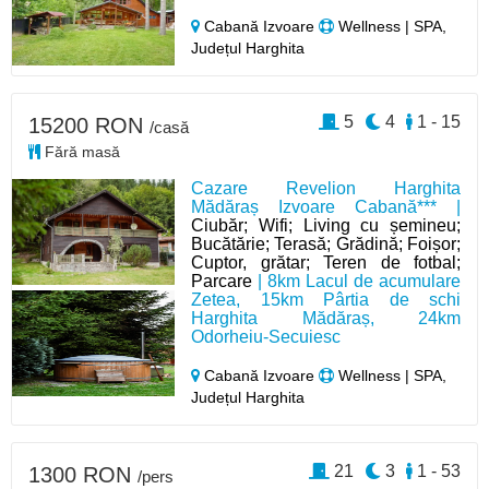
Cabană Izvoare
Wellness | SPA,
Județul Harghita
5
4
1 - 15
15200 RON
/casă
Fără masă
Cazare Revelion Harghita
Mădăraș Izvoare Cabană*** |
Ciubăr; Wifi; Living cu șemineu;
Bucătărie; Terasă; Grădină; Foișor;
Cuptor, grătar; Teren de fotbal;
Parcare
| 8km Lacul de acumulare
Zetea, 15km Pârtia de schi
Harghita Mădăraș, 24km
Odorheiu-Secuiesc
Cabană Izvoare
Wellness | SPA,
Județul Harghita
21
3
1 - 53
1300 RON
/pers