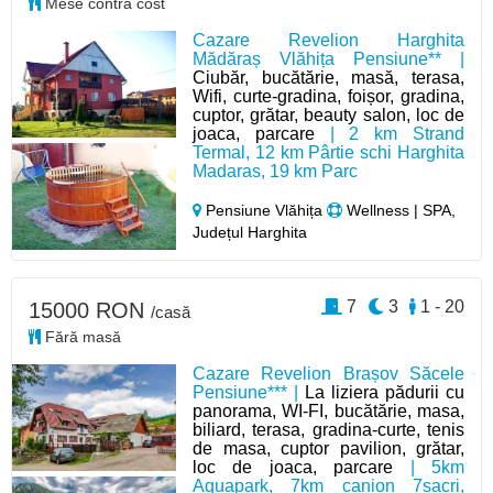
Mese contra cost
Cazare Revelion Harghita
Mădăraș Vlăhița Pensiune** |
Ciubăr, bucătărie, masă, terasa,
Wifi, curte-gradina, foișor, gradina,
cuptor, grătar, beauty salon, loc de
joaca, parcare
| 2 km Strand
Termal, 12 km Pârtie schi Harghita
Madaras, 19 km Parc
Pensiune Vlăhița
Wellness | SPA,
Județul Harghita
7
3
1 - 20
15000 RON
/casă
Fără masă
Cazare Revelion Brașov Săcele
Pensiune*** |
La liziera pădurii cu
panorama, WI-FI, bucătărie, masa,
biliard, terasa, gradina-curte, tenis
de masa, cuptor pavilion, grătar,
loc de joaca, parcare
| 5km
Aquapark, 7km canion 7sacri,