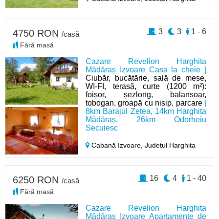
3
3
1 - 6
4750 RON
/casă
Fără masă
Cazare Revelion Harghita
Mădăraș Izvoare Casa la cheie |
Ciubăr, bucătărie, sală de mese,
WI-FI, terasă, curte (1200 m²):
foișor, șezlong, balansoar,
tobogan, groapă cu nisip, parcare
|
8km Barajul Zetea, 14km Harghita
Mădăraș, 26km Odorheiu
Secuiesc
Cabană Izvoare,
Județul Harghita
16
4
1 - 40
6250 RON
/casă
Fără masă
Cazare Revelion Harghita
Mădăraș Izvoare Apartamente de