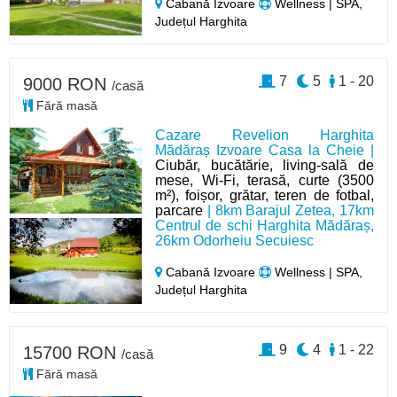
Cabană Izvoare
Wellness | SPA,
Județul Harghita
7
5
1 - 20
9000 RON
/casă
Fără masă
Cazare Revelion Harghita
Mădăraș Izvoare Casa la Cheie |
Ciubăr, bucătărie, living-sală de
mese, Wi-Fi, terasă, curte (3500
m²), foișor, grătar, teren de fotbal,
parcare
| 8km Barajul Zetea, 17km
Centrul de schi Harghita Mădăraș,
26km Odorheiu Secuiesc
Cabană Izvoare
Wellness | SPA,
Județul Harghita
9
4
1 - 22
15700 RON
/casă
Fără masă