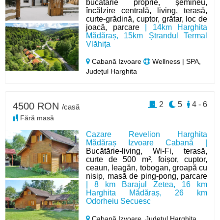
bucătărie proprie, șemineu,
încălzire centrală, living, terasă,
curte-grădină, cuptor, grătar, loc de
joacă, parcare
| 14km Harghita
Mădăraș, 15km Ștrandul Termal
Vlăhița
Cabană Izvoare
Wellness | SPA,
Județul Harghita
2
5
4 - 6
4500 RON
/casă
Fără masă
Cazare Revelion Harghita
Mădăraș Izvoare Cabană |
Bucătărie-living, Wi-Fi, terasă,
curte de 500 m², foișor, cuptor,
ceaun, leagăn, tobogan, groapă cu
nisip, masă de ping-pong, parcare
| 8 km Barajul Zetea, 16 km
Harghita Mădăraș, 26 km
Odorheiu Secuesc
Cabană Izvoare,
Județul Harghita