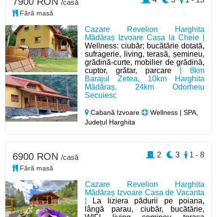
7900 RON
/casă
Fără masă
Cazare Revelion Harghita
Mădăraș Izvoare Casa la Cheie |
Wellness: ciubăr; bucătărie dotată,
sufragerie, living, terasă, șemineu,
grădină-curte, mobilier de grădină,
cuptor, grătar, parcare
| 8km
Barajul Zetea, 10km Harghita
Mădăraș, 24km Odorheiu
Secuiesc
Cabană Izvoare
Wellness | SPA,
Județul Harghita
2
3
1 - 8
6900 RON
/casă
Fără masă
Cazare Revelion Harghita
Mădăraș Izvoare Casa de Vacanta
|
La liziera pădurii pe poiana,
lângă parau, ciubăr, bucătărie,