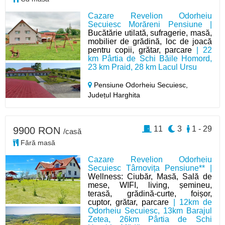
Cazare Revelion Odorheiu
Secuiesc Morăreni Pensiune |
Bucătărie utilată, sufragerie, masă,
mobilier de grădină, loc de joacă
pentru copii, grătar, parcare
| 22
km Pârtia de Schi Băile Homord,
23 km Praid, 28 km Lacul Ursu
Pensiune Odorheiu Secuiesc,
Județul Harghita
11
3
1 - 29
9900 RON
/casă
Fără masă
Cazare Revelion Odorheiu
Secuiesc Târnovița Pensiune** |
Wellness: Ciubăr, Masă, Sală de
mese, WIFI, living, șemineu,
terasă, grădină-curte, foișor,
cuptor, grătar, parcare
| 12km de
Odorheiu Secuiesc, 13km Barajul
Zetea, 26km Pârtia de Schi