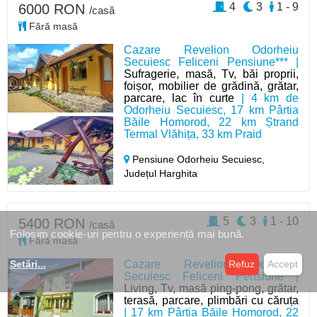
4
3
1 - 9
6000 RON
/casă
Fără masă
Cazare Revelion Odorheiu
Secuiesc Feliceni Pensiune*** |
Sufragerie, masă, Tv, băi proprii,
foișor, mobilier de grădină, grătar,
parcare, lac în curte
| 4 km de
Odorheiu Secuiesc, 17 km Pârtia
Băile Homorod, 22 km Ștrand
Termal Vlăhița, 33 km Praid
Pensiune Odorheiu Secuiesc,
Județul Harghita
5
3
1 - 10
5400 RON
/casă
Folosim cookie-uri pentru o experiență mai bună.
Fără masă
Cazare Revelion Odorheiu
Setări
...
Refuz
Accept
Secuiesc Feliceni Pensiune |
Living, Tv, masă ping-pong, grătar,
terasă, parcare, plimbări cu căruța
| 17 km Pârtia Băile Homorod, 22