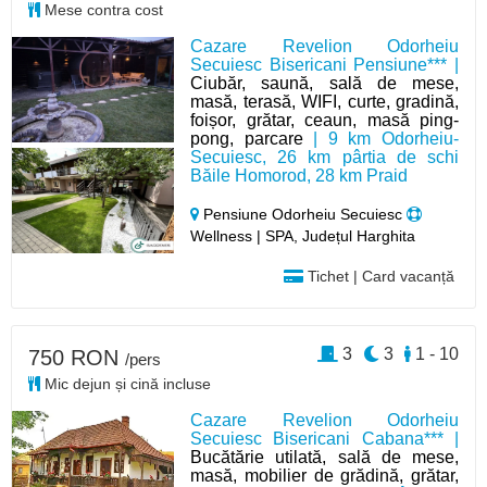
Mese contra cost
Cazare Revelion Odorheiu
Secuiesc Bisericani Pensiune*** |
Ciubăr, saună, sală de mese,
masă, terasă, WIFI, curte, gradină,
foișor, grătar, ceaun, masă ping-
pong, parcare
| 9 km Odorheiu-
Secuiesc, 26 km pârtia de schi
Băile Homorod, 28 km Praid
Pensiune Odorheiu Secuiesc
Wellness | SPA, Județul Harghita
Tichet | Card vacanță
3
3
1 - 10
750 RON
/pers
Mic dejun și cină incluse
Cazare Revelion Odorheiu
Secuiesc Bisericani Cabana*** |
Bucătărie utilată, sală de mese,
masă, mobilier de grădină, grătar,