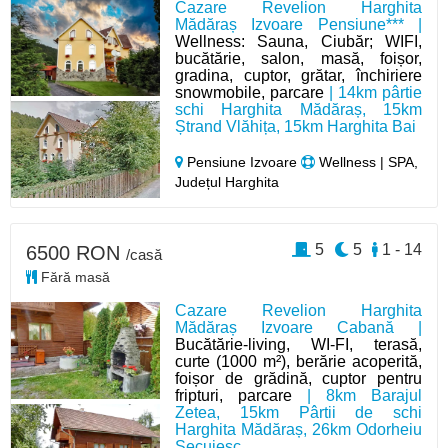
Cazare Revelion Harghita
Mădăraș Izvoare Pensiune*** |
Wellness: Sauna, Ciubăr; WIFI,
bucătărie, salon, masă, foișor,
gradina, cuptor, grătar, închiriere
snowmobile, parcare
| 14km pârtie
schi Harghita Mădăraș, 15km
Ștrand Vlăhița, 15km Harghita Bai
Pensiune Izvoare
Wellness | SPA,
Județul Harghita
5
5
1 - 14
6500 RON
/casă
Fără masă
Cazare Revelion Harghita
Mădăraș Izvoare Cabană |
Bucătărie-living, WI-FI, terasă,
curte (1000 m²), berărie acoperită,
foișor de grădină, cuptor pentru
fripturi, parcare
| 8km Barajul
Zetea, 15km Pârtii de schi
Harghita Mădăraș, 26km Odorheiu
Secuiesc