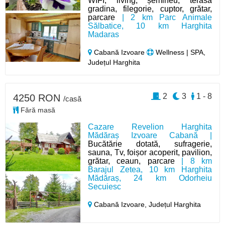
WIFI, living, șemineu, terasa
gradina, filegorie, cuptor, grătar,
parcare
| 2 km Parc Animale
Sălbatice, 10 km Harghita
Madaras
Cabană Izvoare
Wellness | SPA,
Județul Harghita
2
3
1 - 8
4250 RON
/casă
Fără masă
Cazare Revelion Harghita
Mădăraș Izvoare Cabană |
Bucătărie dotată, sufragerie,
sauna, Tv, foișor acoperit, pavilion,
grătar, ceaun, parcare
| 8 km
Barajul Zetea, 10 km Harghita
Mădăraș, 24 km Odorheiu
Secuiesc
Cabană Izvoare,
Județul Harghita