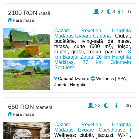
2
3
1 - 6
2100 RON
/casă
Fără masă
Cazare Revelion Harghita
Mădăraș Izvoare Cabană |
Ciubăr,
bucătărie, living-sală de mese,
terasă, curte (600 m²), foișor,
cuptor, grătar, ceaun, parcare
| 8
km Barajul Zetea, 26 km Harghita
Mădăraș, 27 km Odorheiu
Secuiesc
Cabană Izvoare
Wellness | SPA,
Județul Harghita
22
1
1 - 46
650 RON
/cameră
Fără masă
Cazare Revelion Harghita
Mădăraș Izvoare Guesthouse |
Wellness: ciubăr, jacuzzi, Wi-Fi,