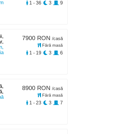
km
1 - 36
3
9
i,
7900 RON
/casă
r,
Fără masă
n,
ia
1 - 19
3
6
ă,
8900 RON
/casă
ă,
Fără masă
pă
1 - 23
3
7