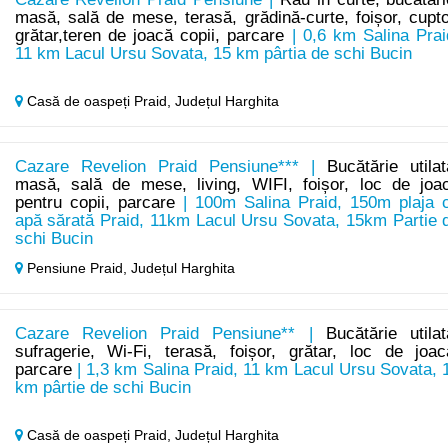
masă, sală de mese, terasă, grădină-curte, foișor, cupto
grătar,teren de joacă copii, parcare
| 0,6 km Salina Prai
11 km Lacul Ursu Sovata, 15 km pârtia de schi Bucin
Casă de oaspeți Praid,
Județul Harghita
Cazare Revelion Praid Pensiune*** |
Bucătărie utilat
masă, sală de mese, living, WIFI, foișor, loc de joa
pentru copii, parcare
| 100m Salina Praid, 150m plaja 
apă sărată Praid, 11km Lacul Ursu Sovata, 15km Partie 
schi Bucin
Pensiune Praid,
Județul Harghita
Cazare Revelion Praid Pensiune** |
Bucătărie utilat
sufragerie, Wi-Fi, terasă, foișor, grătar, loc de joac
parcare
| 1,3 km Salina Praid, 11 km Lacul Ursu Sovata, 
km pârtie de schi Bucin
Casă de oaspeți Praid,
Județul Harghita