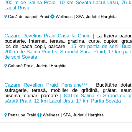
200 m de Salina Praid, 10 km Sovata Lacul Ursu, 76 
Lacul Roșu
Casă de oaspeți Praid
Wellness | SPA, Județul Harghita
Cazare Revelion Praid Casa la Cheie |
La liziera paduri
bucatarie, Internet, terasa, gradina, curte, cuptor, grata
loc de joaca copii, parcare
| 15 km partia de schii Buci
200 m de Salina Praid si Strandul Sarat Praid, 17 km part
de schi Sovata
Cabană Praid,
Județul Harghita
Cazare Revelion Praid Pensiune*** |
Bucătărie dotat
sufragerie, terasă, mobilier de grădină, grătar, saun
piscină, ciubăr, parcare
| 800 m Salina și Ștrand cu a
sărată Praid, 12 km Lacul Ursu, 17 km Pârtia Sovata
Pensiune Praid
Wellness | SPA, Județul Harghita