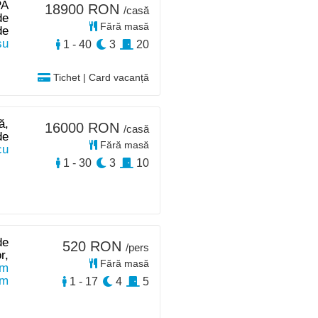
PA
18900 RON
/casă
de
Fără masă
de
su
1 - 40
3
20
Tichet | Card vacanță
ă,
16000 RON
/casă
de
Fără masă
cu
1 - 30
3
10
de
520 RON
/pers
r,
Fără masă
km
km
1 - 17
4
5