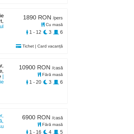
ie
1890 RON
/pers
t,
Cu masă
ul
1 - 12
3
6
Tichet | Card vacanță
r,
10900 RON
/casă
e,
Fără masă
e
|
ie
1 - 20
3
6
r,
6900 RON
/casă
ă,
Fără masă
su
1 - 16
4
5