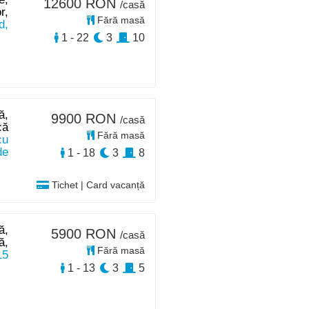
12600 RON
/casă
r,
Fără masă
d,
1 - 22
3
10
ă,
9900 RON
/casă
că
Fără masă
cu
de
1 - 18
3
8
Tichet | Card vacanță
ă,
5900 RON
/casă
ă,
Fără masă
15
1 - 13
3
5