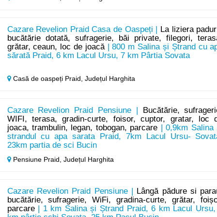
Cazare Revelion Praid Casa de Oaspeți |
La liziera paduri
bucătărie dotată, sufragerie, băi private, filegori, teras
grătar, ceaun, loc de joacă
| 800 m Salina și Ștrand cu a
sărată Praid, 6 km Lacul Ursu, 7 km Pârtia Sovata
Casă de oaspeți Praid,
Județul Harghita
Cazare Revelion Praid Pensiune |
Bucătărie, sufrageri
WIFI, terasa, gradin-curte, foisor, cuptor, gratar, loc 
joaca, trambulin, legan, tobogan, parcare
| 0,9km Salina 
strandul cu apa sarata Praid, 7km Lacul Ursu- Sovat
23km partia de sci Bucin
Pensiune Praid,
Județul Harghita
Cazare Revelion Praid Pensiune |
Lângă pădure si para
bucătărie, sufragerie, WiFi, gradina-curte, grătar, foișo
parcare
| 1 km Salina și Ștrand Praid, 6 km Lacul Ursu,