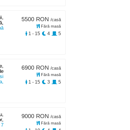
i,
5500 RON
/casă
ă,
Fără masă
pă
1 - 15
4
5
e,
6900 RON
/casă
de
Fără masă
si
a,
1 - 15
3
5
u,
9000 RON
/casă
r,
Fără masă
 7