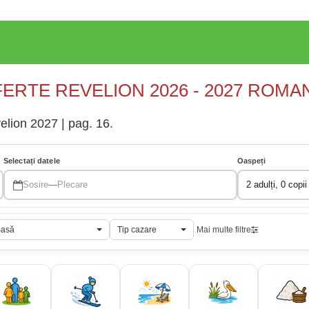
ERTE REVELION 2026 - 2027 ROMA
velion 2027 | pag. 16.
Selectați datele
Oaspeți
Sosire
—
Plecare
2 adulți, 0 copii
masă
Tip cazare
Mai multe filtre