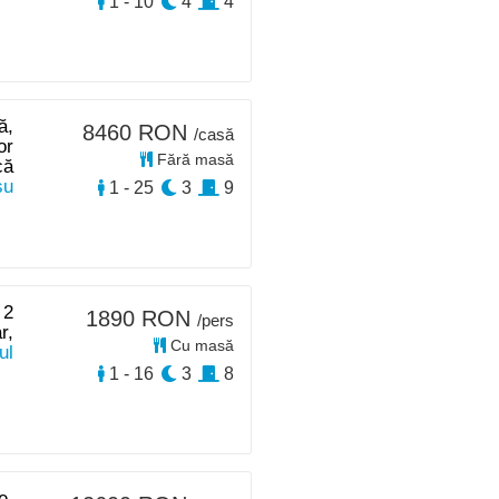
1 - 10
4
4
ă,
8460 RON
/casă
or
Fără masă
că
su
1 - 25
3
9
 2
1890 RON
/pers
r,
Cu masă
ul
1 - 16
3
8
e,