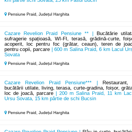
km pârtie schi Sovata, 25 km Pasul Bucin
Pensiune Praid,
Județul Harghita
Cazare Revelion Praid Pensiune ** |
Bucătărie utilat
sufragerie spațioasă, WI-FI, terasă, grădină-curte, foiș
acoperit, loc pentru foc (grătar, ceaun), teren de joa
pentru copii, parcare
| 600 m Salina Praid, 6 km Lacul Ur
Sovata
Pensiune Praid,
Județul Harghita
Cazare Revelion Praid Pensiune*** |
Restaurant,
bucătării utilate, living, terasa, curte-gradina, foișor, grăta
loc de joacă, parcare
| 200 m Salina Praid, 11 km Lac
Ursu Sovata, 15 km pârtie de schi Bucsin
Pensiune Praid,
Județul Harghita
Cazare Revelion Praid Pensiune |
Râu in curte, bucătări