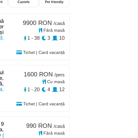
ii
Castele
Pet friendly
nă
9900 RON
/casă
er
Fără masă
și
d,
1 - 38
3
10
Tichet | Card vacanță
ul
1600 RON
/pers
e,
Cu masă
ă,
a,
1 - 20
4
12
Tichet | Card vacanță
 9
990 RON
/casă
a,
Fără masă
e
|