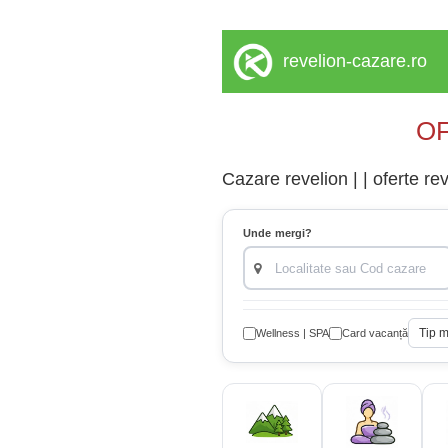
revelion-cazare.ro
OF
Cazare revelion | | oferte re
Unde mergi?
Tip 
Wellness | SPA
Card vacanță