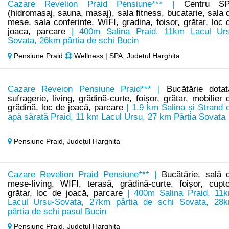
Cazare Revelion Praid Pensiune*** |
Centru S
(hidromasaj, sauna, masaj), sala fitness, bucatarie, sala 
mese, sala conferinte, WIFI, gradina, foișor, grătar, loc 
joaca, parcare
| 400m Salina Praid, 11km Lacul Ur
Sovata, 26km pârtia de schi Bucin
Pensiune Praid
Wellness | SPA, Județul Harghita
Cazare Reveion Pensiune Praid*** |
Bucătărie dotat
sufragerie, living, grădină-curte, foișor, grătar, mobilier 
grădină, loc de joacă, parcare
| 1,9 km Salina și Ștrand 
apă sărată Praid, 11 km Lacul Ursu, 27 km Pârtia Sovata
Pensiune Praid,
Județul Harghita
Cazare Revelion Praid Pensiune*** |
Bucătărie, sală 
mese-living, WIFI, terasă, grădină-curte, foișor, cupto
grătar, loc de joacă, parcare
| 400m Salina Praid, 11
Lacul Ursu-Sovata, 27km pârtia de schi Sovata, 28
pârtia de schi pasul Bucin
Pensiune Praid,
Județul Harghita