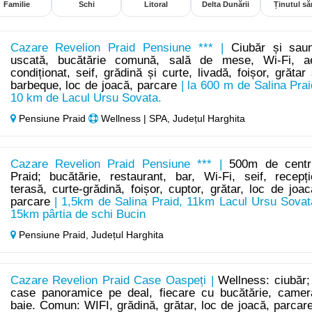
Familie
Schi
Litoral
Delta Dunării
Ținutul săr
Cazare Revelion Praid Pensiune *** |
Ciubăr și sau
uscată, bucătărie comună, sală de mese, Wi-Fi, a
condiționat, seif, grădină și curte, livadă, foișor, grătar 
barbeque, loc de joacă, parcare
| la 600 m de Salina Prai
10 km de Lacul Ursu Sovata.
Pensiune Praid
Wellness | SPA, Județul Harghita
Cazare Revelion Praid Pensiune *** |
500m de centr
Praid; bucătărie, restaurant, bar, Wi-Fi, seif, recepți
terasă, curte-grădină, foișor, cuptor, grătar, loc de joac
parcare
| 1,5km de Salina Praid, 11km Lacul Ursu Sovat
15km pârtia de schi Bucin
Pensiune Praid,
Județul Harghita
Cazare Revelion Praid Case Oaspeți |
Wellness: ciubăr;
case panoramice pe deal, fiecare cu bucătărie, camer
baie. Comun: WIFI, grădină, grătar, loc de joacă, parcar