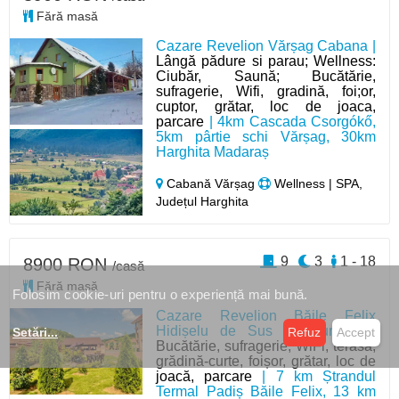
Fără masă
Cazare Revelion Vărșag Cabana |
Lângă pădure si parau; Wellness:
Ciubăr, Saună; Bucătărie,
sufragerie, Wifi, gradină, foi;or,
cuptor, grătar, loc de joaca,
parcare
| 4km Cascada Csorgókő,
5km pârtie schi Vărșag, 30km
Harghita Madaraș
Cabană Vărșag
Wellness | SPA,
Județul Harghita
9
3
1 - 18
8900 RON
/casă
Fără masă
Folosim cookie-uri pentru o experiență mai bună.
Cazare Revelion Băile Felix
Hidișelu de Sus Pensiune*** |
Setări
...
Refuz
Accept
Bucătărie, sufragerie, WiFi, terasă,
grădină-curte, foișor, grătar, loc de
joacă, parcare
| 7 km Ștrandul
Termal Padiș Băile Felix, 13 km