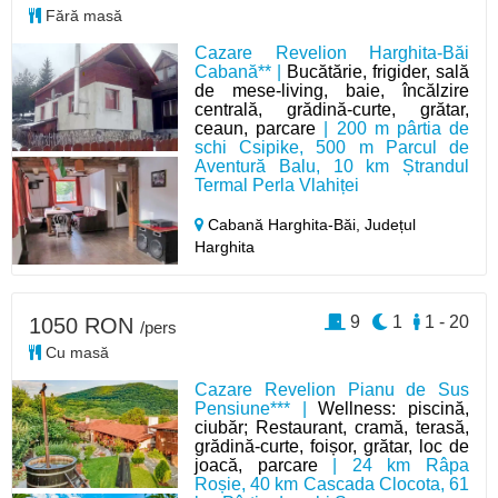
Fără masă
Cazare Revelion Harghita-Băi
Cabană** |
Bucătărie, frigider, sală
de mese-living, baie, încălzire
centrală, grădină-curte, grătar,
ceaun, parcare
| 200 m pârtia de
schi Csipike, 500 m Parcul de
Aventură Balu, 10 km Ștrandul
Termal Perla Vlahiței
Cabană Harghita-Băi,
Județul
Harghita
9
1
1 - 20
1050 RON
/pers
Cu masă
Cazare Revelion Pianu de Sus
Pensiune*** |
Wellness: piscină,
ciubăr; Restaurant, cramă, terasă,
grădină-curte, foișor, grătar, loc de
joacă, parcare
| 24 km Râpa
Roșie, 40 km Cascada Clocota, 61