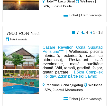
Hotel*** Lacu Sărat
Wellness |
SPA, Județul Brăila
Tichet | Card vacanță
7
4
1 - 18
7900 RON
/casă
Fără masă
Cazare Revelion Ocna Șugatag
Pensiune*** |
Wellnesss: piscină
interioară, exterioară, cada cu
hidromasaj; Restaurant- sală
evenimente, masă, bucătărie
dotată, Wifi, terasă, gradină, foișor,
gratar, parcare
| 1,5km Comp-lex
Holiday, 22km pârtie ski Cavnic
Pensiune Ocna Șugatag
Wellness
| SPA, Județul Maramureș
Tichet | Card vacanță