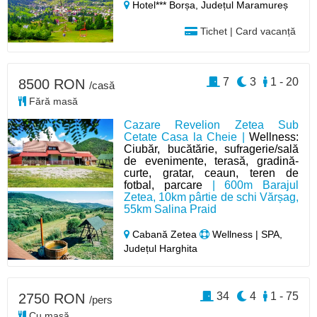
Hotel*** Borșa,
Județul Maramureș
Tichet | Card vacanță
7
3
1 - 20
8500 RON
/casă
Fără masă
Cazare Revelion Zetea Sub
Cetate Casa la Cheie |
Wellness:
Ciubăr, bucătărie, sufragerie/sală
de evenimente, terasă, gradină-
curte, gratar, ceaun, teren de
fotbal, parcare
| 600m Barajul
Zetea, 10km pârtie de schi Vărșag,
55km Salina Praid
Cabană Zetea
Wellness | SPA,
Județul Harghita
34
4
1 - 75
2750 RON
/pers
Cu masă