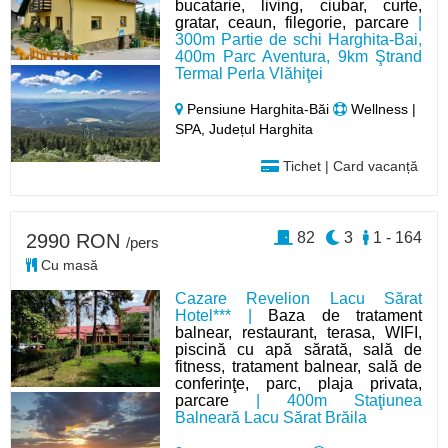
bucatarie, living, ciubar, curte,
gratar, ceaun, filegorie, parcare
|
300m Partie de schi Harghita-Bai,
400m Parc Aventura, 9km Ştrand
Termal Perla Vlăhiţei
Pensiune Harghita-Băi
Wellness |
SPA, Județul Harghita
Tichet | Card vacanță
82
3
1 - 164
2990 RON
/pers
Cu masă
Cazare Revelion Lacu Sărat
Hotel*** |
Baza de tratament
balnear, restaurant, terasa, WIFI,
piscină cu apă sărată, sală de
fitness, tratament balnear, sală de
conferinţe, parc, plaja privata,
parcare
| 400m Staţiunea
Balneară Lacu Sărat Brăila