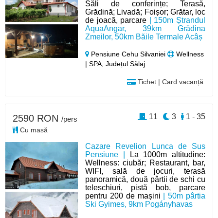
Săli de conferințe; Terasă,
Grădină; Livadă; Foișor; Grătar, loc
de joacă, parcare
| 150m Ștrandul
AquaAngar, 39km Grădina
Zmeilor, 50km Băile Termale Acâș
Pensiune Cehu Silvaniei
Wellness
| SPA, Județul Sălaj
Tichet | Card vacanță
11
3
1 - 35
2590 RON
/pers
Cu masă
Cazare Revelion Lunca de Sus
Pensiune |
La 1000m altitudine:
Wellness: ciubăr; Restaurant, bar,
WIFI, sală de jocuri, terasă
panoramică, două pârtii de schi cu
teleschiuri, pistă bob, parcare
pentru 200 de mașini
| 50m pârtia
Ski Gyimes, 9km Pogányhavas