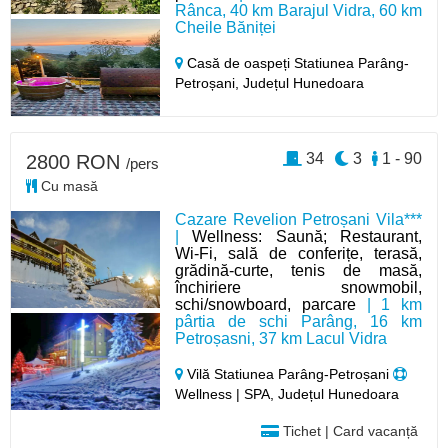
Rânca, 40 km Barajul Vidra, 60 km
Cheile Băniței
Casă de oaspeți Statiunea Parâng-
Petroșani,
Județul Hunedoara
34
3
1 - 90
2800 RON
/pers
Cu masă
Cazare Revelion Petroșani Vila***
|
Wellness: Saună; Restaurant,
Wi-Fi, sală de conferițe, terasă,
grădină-curte, tenis de masă,
închiriere snowmobil,
schi/snowboard, parcare
| 1 km
pârtia de schi Parâng, 16 km
Petroșasni, 37 km Lacul Vidra
Vilă Statiunea Parâng-Petroșani
Wellness | SPA, Județul Hunedoara
Tichet | Card vacanță