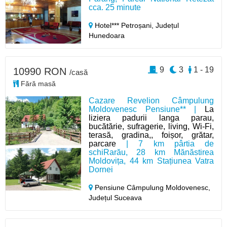
cca. 25 minute
Hotel*** Petroșani,
Județul
Hunedoara
9
3
1 - 19
10990 RON
/casă
Fără masă
Cazare Revelion Câmpulung
Moldovenesc Pensiune** |
La
liziera padurii langa parau,
bucătărie, sufragerie, living, Wi-Fi,
terasă, gradina,, foișor, grătar,
parcare
| 7 km pârtia de
schiRarău, 28 km Mănăstirea
Moldovița, 44 km Stațiunea Vatra
Dornei
Pensiune Câmpulung Moldovenesc,
Județul Suceava