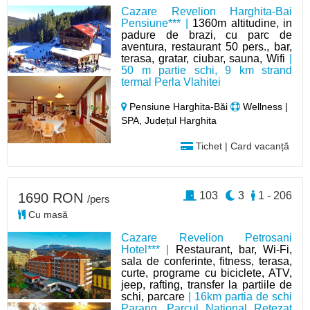
Cazare Revelion Harghita-Bai
Pensiune*** |
1360m altitudine, in
padure de brazi, cu parc de
aventura, restaurant 50 pers., bar,
terasa, gratar, ciubar, sauna, Wifi
|
50 m partie schi, 9 km strand
termal Perla Vlahitei
Pensiune Harghita-Băi
Wellness |
SPA, Județul Harghita
Tichet | Card vacanță
103
3
1 - 206
1690 RON
/pers
Cu masă
Cazare Revelion Petrosani
Hotel*** |
Restaurant, bar, Wi-Fi,
sala de conferinte, fitness, terasa,
curte, programe cu biciclete, ATV,
jeep, rafting, transfer la partiile de
schi, parcare
| 16km partia de schi
Parang, Parcul National Retezat