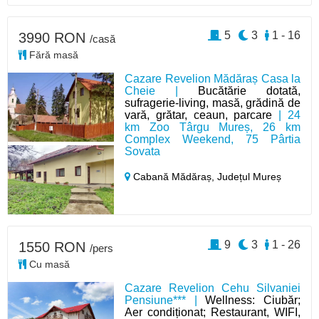
5
3
1 - 16
3990 RON
/casă
Fără masă
Cazare Revelion Mădăraș Casa la
Cheie |
Bucătărie dotată,
sufragerie-living, masă, grădină de
vară, grătar, ceaun, parcare
| 24
km Zoo Târgu Mureș, 26 km
Complex Weekend, 75 Pârtia
Sovata
Cabană Mădăraș,
Județul Mureș
9
3
1 - 26
1550 RON
/pers
Cu masă
Cazare Revelion Cehu Silvaniei
Pensiune*** |
Wellness: Ciubăr;
Aer condiționat; Restaurant, WIFI,