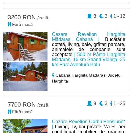
3
3
1 - 12
3200 RON
/casă
Fără masă
Cazare Revelion Harghita
Mădăraș Cabană |
Bucătărie
dotată, living, baie, grătar, parcare,
animalele de companie sunt
acceptate
| 500 m Pârtia Harghita
Mădăraș, 16 km Ștrand Vlăhița, 35
km Parc Aventură Balu
Cabană Harghita Madaras,
Județul
Harghita
9
3
1 - 25
7700 RON
/casă
Fără masă
Cazare Revelion Corbu Pensiune*
|
Living, Tv, băi private, Wi-Fi, aer
condiționat, mobilier de grădină,