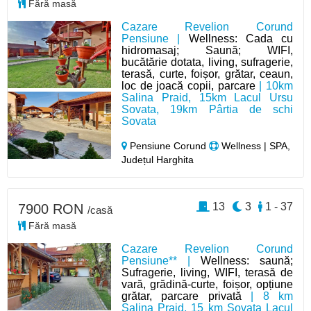
Fără masă
Cazare Revelion Corund
Pensiune |
Wellness: Cada cu
hidromasaj; Saună; WIFI,
bucătărie dotata, living, sufragerie,
terasă, curte, foișor, grătar, ceaun,
loc de joacă copii, parcare
| 10km
Salina Praid, 15km Lacul Ursu
Sovata, 19km Pârtia de schi
Sovata
Pensiune Corund
Wellness | SPA,
Județul Harghita
13
3
1 - 37
7900 RON
/casă
Fără masă
Cazare Revelion Corund
Pensiune** |
Wellness: saună;
Sufragerie, living, WIFI, terasă de
vară, grădină-curte, foișor, opțiune
grătar, parcare privată
| 8 km
Salina Prajd, 15 km Sovata Lacul