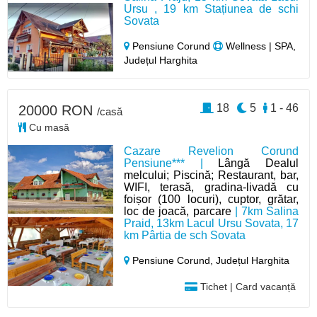
Ursu , 19 km Stațiunea de schi
Sovata
Pensiune Corund
Wellness | SPA,
Județul Harghita
18
5
1 - 46
20000 RON
/casă
Cu masă
Cazare Revelion Corund
Pensiune*** |
Lângă Dealul
melcului; Piscină; Restaurant, bar,
WIFI, terasă, gradina-livadă cu
foișor (100 locuri), cuptor, grătar,
loc de joacă, parcare
| 7km Salina
Praid, 13km Lacul Ursu Sovata, 17
km Pârtia de sch Sovata
Pensiune Corund,
Județul Harghita
Tichet | Card vacanță