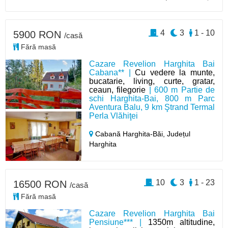
4
3
1 - 10
5900 RON
/casă
Fără masă
Cazare Revelion Harghita Bai
Cabana** |
Cu vedere la munte,
bucatarie, living, curte, gratar,
ceaun, filegorie
| 600 m Partie de
schi Harghita-Bai, 800 m Parc
Aventura Balu, 9 km Ştrand Termal
Perla Vlăhiţei
Cabană Harghita-Băi,
Județul
Harghita
10
3
1 - 23
16500 RON
/casă
Fără masă
Cazare Revelion Harghita Bai
Pensiune*** |
1350m altitudine,