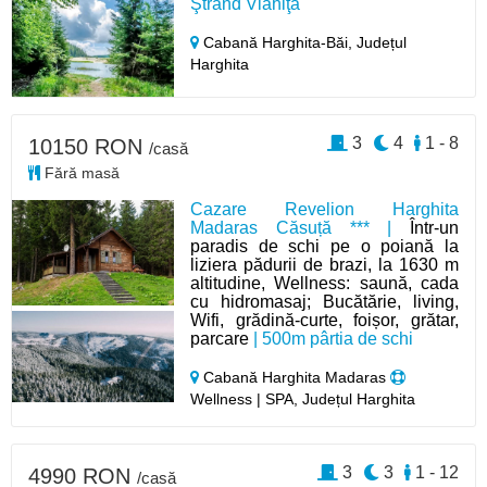
Ştrand Vlăhiţa
Cabană Harghita-Băi,
Județul
Harghita
3
4
1 - 8
10150 RON
/casă
Fără masă
Cazare Revelion Harghita
Madaras Căsuță *** |
Într-un
paradis de schi pe o poiană la
liziera pădurii de brazi, la 1630 m
altitudine, Wellness: saună, cada
cu hidromasaj; Bucătărie, living,
Wifi, grădină-curte, foișor, grătar,
parcare
| 500m pârtia de schi
Cabană Harghita Madaras
Wellness | SPA, Județul Harghita
3
3
1 - 12
4990 RON
/casă