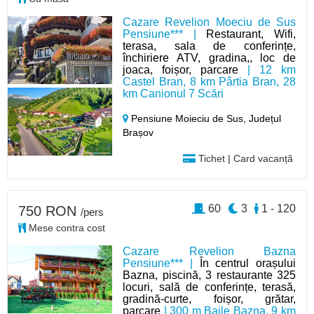
Cazare Revelion Moeciu de Sus
Pensiune*** |
Restaurant, Wifi,
terasa, sala de conferințe,
închiriere ATV, gradina,, loc de
joaca, foișor, parcare
| 12 km
Castel Bran, 8 km Pârtia Bran, 28
km Canionul 7 Scări
Pensiune Moieciu de Sus,
Județul
Brașov
Tichet | Card vacanță
60
3
1 - 120
750 RON
/pers
Mese contra cost
Cazare Revelion Bazna
Pensiune*** |
În centrul orașului
Bazna, piscină, 3 restaurante 325
locuri, sală de conferințe, terasă,
gradină-curte, foișor, grătar,
parcare
| 300 m Baile Bazna, 9 km