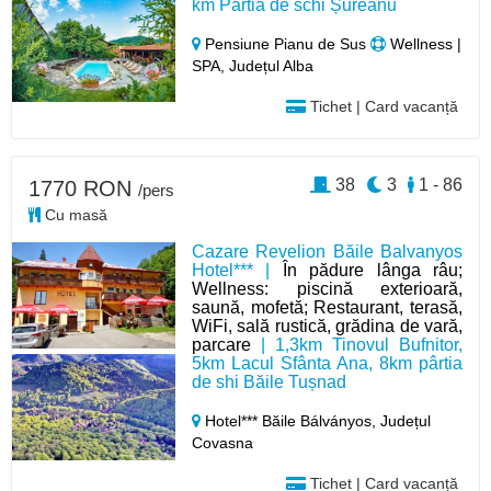
km Pârtia de schi Șureanu
Pensiune Pianu de Sus
Wellness |
SPA, Județul Alba
Tichet | Card vacanță
38
3
1 - 86
1770 RON
/pers
Cu masă
Cazare Revelion Băile Balvanyos
Hotel*** |
În pădure lânga râu;
Wellness: piscină exterioară,
saună, mofetă; Restaurant, terasă,
WiFi, sală rustică, grădina de vară,
parcare
| 1,3km Tinovul Bufnitor,
5km Lacul Sfânta Ana, 8km pârtia
de shi Băile Tușnad
Hotel*** Băile Bálványos,
Județul
Covasna
Tichet | Card vacanță