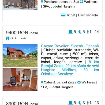
Pensiune Lunca de Sus
Wellness
| SPA, Județul Harghita
Tichet | Card vacanță
5
5
1 - 14
9400 RON
/casă
Fără masă
Cazare Revelion Șicasău Cabană
|
Ciubăr, bucătărie, sufragerie, WI-
FI, terasă, curte (1500 m²), foișor,
cuptor, grătar, șezlonguri, teren de
fotbal, leagăn, parcare
| 8 km
Barajul Zetea, 29 km pârtia de schi
Harghita Mădăraș, 30 km
Odorheiu Secuiesc
Cabană Barajul Zetea
Wellness |
SPA, Județul Harghita
5
3
1 - 13
8900 RON
/casă