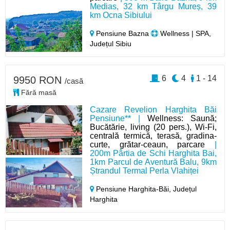
Medias, 32 km Târgu Mureș, 39
km Ocna Sibiului
Pensiune Bazna
Wellness | SPA,
Județul Sibiu
6
4
1 - 14
9950 RON
/casă
Fără masă
Cazare Revelion Harghita Băi
Pensiune** |
Wellness: Saună;
Bucătărie, living (20 pers.), Wi-Fi,
centrală termică, terasă, gradina-
curte, grătar-ceaun, parcare
|
200m Pârtia de Schi Harghita Bai,
1km Parcul de Aventură Balu, 9km
Ștrandul Termal Perla Vlahiței
Pensiune Harghita-Băi,
Județul
Harghita