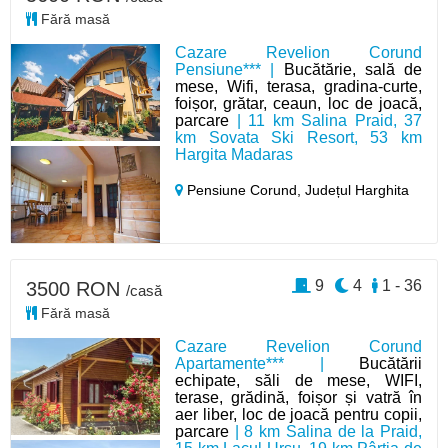
Fără masă
Cazare Revelion Corund
Pensiune*** |
Bucătărie, sală de
mese, Wifi, terasa, gradina-curte,
foișor, grătar, ceaun, loc de joacă,
parcare
| 11 km Salina Praid, 37
km Sovata Ski Resort, 53 km
Hargita Madaras
Pensiune Corund,
Județul Harghita
9
4
1 - 36
3500 RON
/casă
Fără masă
Cazare Revelion Corund
Apartamente*** |
Bucătării
echipate, săli de mese, WIFI,
terase, grădină, foișor și vatră în
aer liber, loc de joacă pentru copii,
parcare
| 8 km Salina de la Praid,