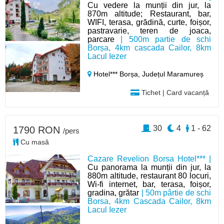
Cu vedere la munții din jur, la
870m altitude; Restaurant, bar,
WIFI, terasa, grădină, curte, foișor,
pastravarie, teren de joaca,
parcare
| 500m partie de schi
Borșa, 4km cascada Cailor, 8km
Lacul Iezer
Hotel*** Borșa,
Județul Maramureș
Tichet | Card vacanță
30
4
1 - 62
1790 RON
/pers
Cu masă
Cazare Revelion Borsa Hotel*** |
Cu panorama la munții din jur, la
880m altitude, restaurant 80 locuri,
Wi-fi internet, bar, terasa, foișor,
gradina, grătar
| 50m pârtie de schi
Borsa, 4km Cascada Cailor, 8km
Lacul Iezer