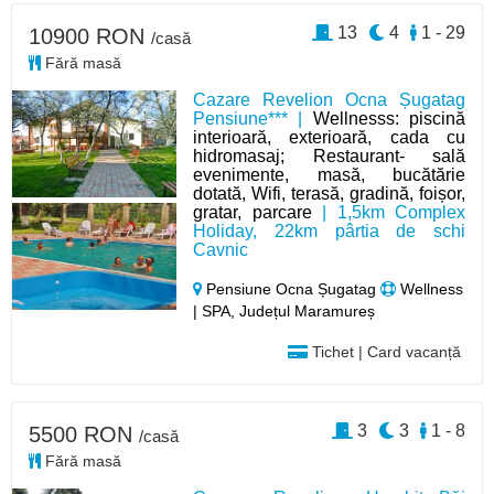
13
4
1 - 29
10900 RON
/casă
Fără masă
Cazare Revelion Ocna Șugatag
Pensiune*** |
Wellnesss: piscină
interioară, exterioară, cada cu
hidromasaj; Restaurant- sală
evenimente, masă, bucătărie
dotată, Wifi, terasă, gradină, foișor,
gratar, parcare
| 1,5km Complex
Holiday, 22km pârtia de schi
Cavnic
Pensiune Ocna Șugatag
Wellness
| SPA, Județul Maramureș
Tichet | Card vacanță
3
3
1 - 8
5500 RON
/casă
Fără masă