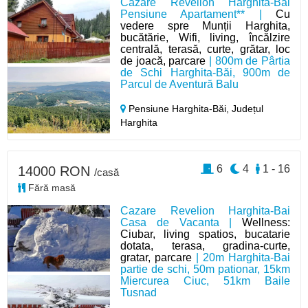
Cazare Revelion Harghita-Băi
Pensiune Apartament** |
Cu
vedere spre Munții Harghita,
bucătărie, Wifi, living, încălzire
centrală, terasă, curte, grătar, loc
de joacă, parcare
| 800m de Pârtia
de Schi Harghita-Băi, 900m de
Parcul de Aventură Balu
Pensiune Harghita-Băi,
Județul
Harghita
6
4
1 - 16
14000 RON
/casă
Fără masă
Cazare Revelion Harghita-Bai
Casa de Vacanta |
Wellness:
Ciubar, living spatios, bucatarie
dotata, terasa, gradina-curte,
gratar, parcare
| 20m Harghita-Bai
partie de schi, 50m pationar, 15km
Miercurea Ciuc, 51km Baile
Tusnad