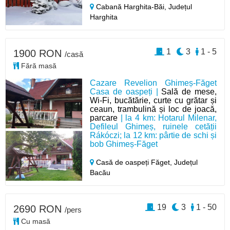
Cabană Harghita-Băi,
Județul
Harghita
1
3
1 - 5
1900 RON
/casă
Fără masă
Cazare Revelion Ghimeș-Făget
Casa de oaspeți |
Sală de mese,
Wi-Fi, bucătărie, curte cu grătar și
ceaun, trambulină și loc de joacă,
parcare
| la 4 km: Hotarul Milenar,
Defileul Ghimeș, ruinele cetății
Rákóczi; la 12 km: pârtie de schi și
bob Ghimeș-Făget
Casă de oaspeți Făget,
Județul
Bacău
19
3
1 - 50
2690 RON
/pers
Cu masă