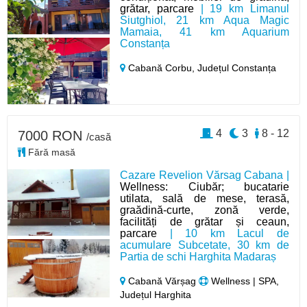
grătar, parcare
| 19 km Limanul
Siutghiol, 21 km Aqua Magic
Mamaia, 41 km Aquarium
Constanța
Cabană Corbu,
Județul Constanța
4
3
8 - 12
7000 RON
/casă
Fără masă
Cazare Revelion Vărsag Cabana |
Wellness: Ciubăr; bucatarie
utilata, sală de mese, terasă,
graădină-curte, zonă verde,
facilități de grătar și ceaun,
parcare
| 10 km Lacul de
acumulare Subcetate, 30 km de
Partia de schi Harghita Madaraș
Cabană Vărșag
Wellness | SPA,
Județul Harghita