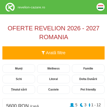
revelion-cazare.ro
OFERTE REVELION 2026 - 2027
ROMANIA
Arată filtre
Munți
Wellness
Familie
Schi
Litoral
Delta Dunării
Ținutul sării
Castele
Pet friendly
5
3
1 - 12
5600 RON
/casă