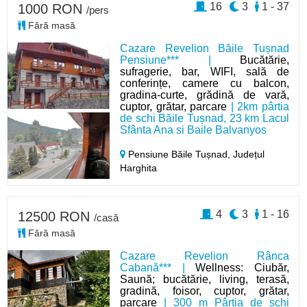
16
3
1 - 37
1000 RON
/pers
Fără masă
Cazare Revelion Băile Tușnad
Pensiune*** |
Bucătărie,
sufragerie, bar, WIFI, sală de
conferințe, camere cu balcon,
gradina-curte, grădină de vară,
cuptor, grătar, parcare
| 2km pârtia
de schi Băile Tușnad, 23 km Lacul
Sfânta Ana si Baile Balvanyos
Pensiune Băile Tușnad,
Județul
Harghita
4
3
1 - 16
12500 RON
/casă
Fără masă
Cazare Revelion Rânca
Cabană*** |
Wellness: Ciubăr,
Saună; bucătărie, living, terasă,
gradină, foisor, cuptor, grătar,
parcare
| 300 m Pârtia de schi