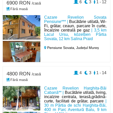
6
3
1 - 12
6900 RON
/casă
Fără masă
Cazare Revelion Sovata
Pensiune*** |
Bucătărie utilată, Wi-
Fi, grătar, ceaun, parcare în curte,
încalzire centrală pe gaz
| 3,5 km
Lacul Ursu, közelben Pârtia
Sovata, 12 km Salina Praid
Pensiune Sovata,
Județul Mureș
4
3
1 - 14
4800 RON
/casă
Fără masă
Cazare Revelion Harghita-Băi
Cabană** |
Bucătărie utilată, living,
incalzire centrala, terasă,grădină-
curte, facilitati de grătar, parcare
|
30 m Pârtia de schi Harghita-Băi,
400 m Parc Aventură Balu, 9 km