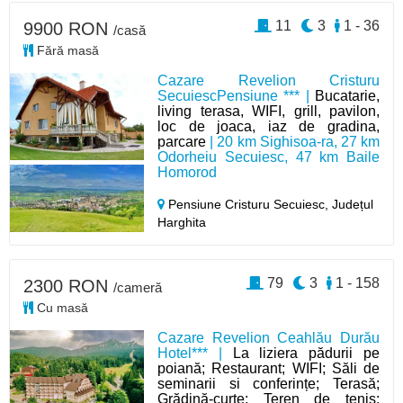
11
3
1 - 36
9900 RON
/casă
Fără masă
Cazare Revelion Cristuru
SecuiescPensiune *** |
Bucatarie,
living terasa, WIFI, grill, pavilon,
loc de joaca, iaz de gradina,
parcare
| 20 km Sighisoa-ra, 27 km
Odorheiu Secuiesc, 47 km Baile
Homorod
Pensiune Cristuru Secuiesc,
Județul
Harghita
79
3
1 - 158
2300 RON
/cameră
Cu masă
Cazare Revelion Ceahlău Durău
Hotel*** |
La liziera pădurii pe
poiană; Restaurant; WIFI; Săli de
seminarii si conferințe; Terasă;
Grădină-curte; Teren de tenis;