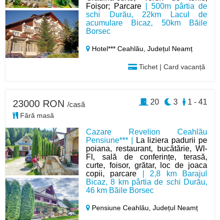
Foișor; Parcare
| 500m pârtia de
schi Durău, 22km Lacul de
acumulare Bicaz, 50km Băile
Borsec
Hotel*** Ceahlău,
Județul Neamț
Tichet | Card vacanță
20
3
1 - 41
23000 RON
/casă
Fără masă
Cazare Revelion Ceahlău
Pensiune*** |
La liziera padurii pe
poiana, restaurant, bucătărie, WI-
FI, sală de conferințe, terasă,
curte, foisor, grătar, loc de joaca
copii, parcare
| 2,8 km Barajul
Bicaz, 8 km pârtia de schi Durău,
46 km Băile Borsec
Pensiune Ceahlău,
Județul Neamț