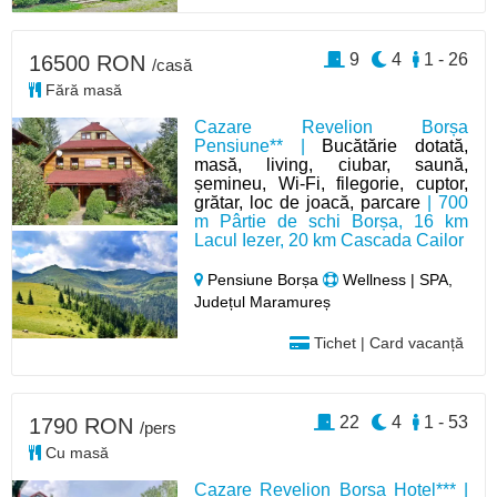
9
4
1 - 26
16500 RON
/casă
Fără masă
Cazare Revelion Borșa
Pensiune** |
Bucătărie dotată,
masă, living, ciubar, saună,
șemineu, Wi-Fi, filegorie, cuptor,
grătar, loc de joacă, parcare
| 700
m Pârtie de schi Borșa, 16 km
Lacul Iezer, 20 km Cascada Cailor
Pensiune Borșa
Wellness | SPA,
Județul Maramureș
Tichet | Card vacanță
22
4
1 - 53
1790 RON
/pers
Cu masă
Cazare Revelion Borsa Hotel*** |