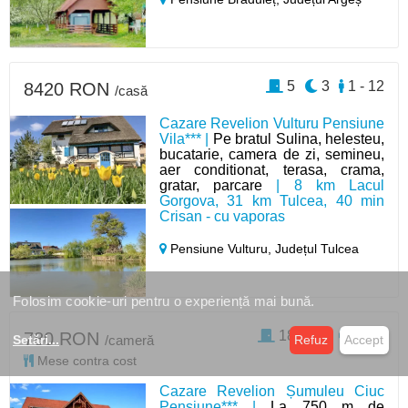
5
3
1 - 12
8420 RON
/casă
Cazare Revelion Vulturu Pensiune
Vila*** |
Pe bratul Sulina, helesteu,
bucatarie, camera de zi, semineu,
aer conditionat, terasa, crama,
gratar, parcare
| 8 km Lacul
Gorgova, 31 km Tulcea, 40 min
Crisan - cu vaporas
Pensiune Vulturu,
Județul Tulcea
Folosim cookie-uri pentru o experiență mai bună.
18
3
1 - 44
780 RON
/cameră
Setări
...
Refuz
Accept
Mese contra cost
Cazare Revelion Șumuleu Ciuc
Pensiune*** |
La 750 m de