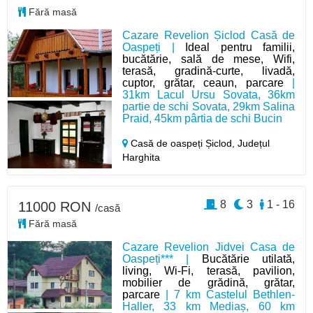
Fără masă
Cazare Revelion Șiclod Casă de
Oaspeți |
Ideal pentru familii,
bucătărie, sală de mese, Wifi,
terasă, gradină-curte, livadă,
cuptor, grătar, ceaun, parcare
|
31km Lacul Ursu Sovata, 36km
partie de schi Sovata, 29km Salina
Praid, 45km pârtia de schi Bucin
Casă de oaspeți Șiclod,
Județul
Harghita
8
3
1 - 16
11000 RON
/casă
Fără masă
Cazare Revelion Jidvei Casa de
Oaspeți*** |
Bucătărie utilată,
living, Wi-Fi, terasă, pavilion,
mobilier de grădină, grătar,
parcare
| 7 km Castelul Bethlen-
Haller, 33 km Mediaș, 60 km