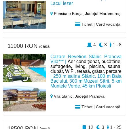
Lacul Iezer
Pensiune Borșa,
Județul Maramureș
Tichet | Card vacanță
4
3
1 - 8
11000 RON
/casă
Cazare Revelion Slănic Prahova
Vila*** |
Aer condiționat, bucătărie,
sufragerie, living, piscina, sauna,
ciubăr, WiFi, terasă, grătar, parcare
| 250 m salina Slănic, 100 m Baia
Baciului, 300 m Muzeul Sării, 5 km
Muntele Verde, 45 km Ploiesti
Vilă Slănic,
Județul Prahova
Tichet | Card vacanță
12
3
1 - 25
18500 RON
/casă