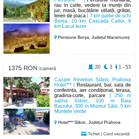
rau in curte, vedere la munții din
jur, masă, bucătărie utilată, grătar,
teren de joaca
| 7 km partie de schi
Borsa, 10 km Cascada Cailor, 8
km Lacul Iezer
Pensiune Borșa,
Județul Maramureș
20
3
1 - 53
1375 RON
/cameră
Cazare Revelion Slănic Prahova
Hotel*** |
Restaurant, bar, sala de
conferința, aer condiționat, terasa,
gradina-curte, parcare
| 250 m
salina Slănic, 100 m Baia
Baciului, 300 m Muzeul Sării, 5 km
Muntele Verde
Hotel*** Slănic,
Județul Prahova
Tichet | Card vacanță