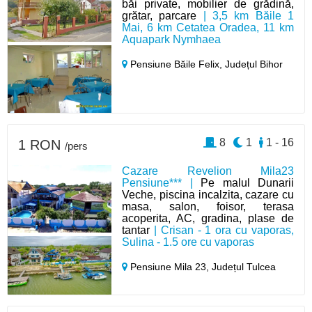
băi private, mobilier de grădină,
grătar, parcare
| 3,5 km Băile 1
Mai, 6 km Cetatea Oradea, 11 km
Aquapark Nymhaea
Pensiune Băile Felix,
Județul Bihor
8
1
1 - 16
1 RON
/pers
Cazare Revelion Mila23
Pensiune*** |
Pe malul Dunarii
Veche, piscina incalzita, cazare cu
masa, salon, foisor, terasa
acoperita, AC, gradina, plase de
tantar
| Crisan - 1 ora cu vaporas,
Sulina - 1.5 ore cu vaporas
Pensiune Mila 23,
Județul Tulcea