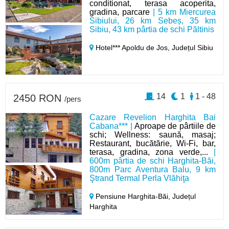
conditionat, terasa acoperita,
gradina, parcare
| 5 km Miercurea
Sibiului, 26 km Sebeș, 35 km
Sibiu, 43 km pârtia de schi Păltinis
Hotel*** Apoldu de Jos,
Județul Sibiu
14
1
1 - 48
2450 RON
/pers
Cazare Revelion Harghita Bai
Cabana*** |
Aproape de pârtiile de
schi; Wellness: saună, masaj;
Restaurant, bucătărie, Wi-Fi, bar,
terasa, gradina, zona verde,...
|
600m pârtia de schi Harghita-Băi,
800m Parc Aventura Balu, 9 km
Ştrand Termal Perla Vlăhiţa
Pensiune Harghita-Băi,
Județul
Harghita