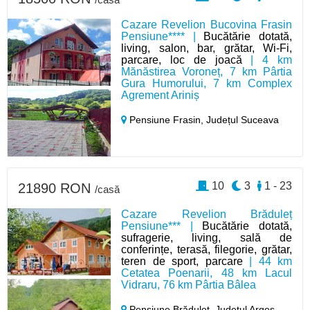
Cazare Revelion Bucovina Frasin
Pensiune**** |
Bucătărie dotată,
living, salon, bar, grătar, Wi-Fi,
parcare, loc de joacă
| 4 km
Mănăstirea Voroneț, 7 km Pârtia
Gura Humorului, 7 km Complex
Agrement Ariniș
Pensiune Frasin,
Județul Suceava
10
3
1 - 23
21890 RON
/casă
Cazare Revelion Brăduleț
Pensiune*** |
Bucătărie dotată,
sufragerie, living, sală de
conferințe, terasă, filegorie, grătar,
teren de sport, parcare
| 44 km
Cetatea Poenarii, 48 km Lacul
Vidraru, 76 km Pârtia Bâlea
Pensiune Brăduleț,
Județul Argeș