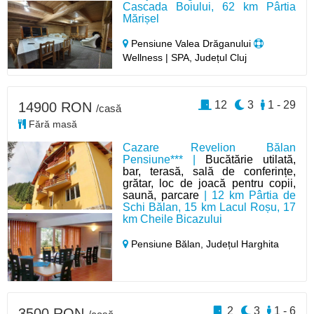
Cascada Boiului, 62 km Pârtia
Mărișel
Pensiune Valea Drăganului
Wellness | SPA, Județul Cluj
12
3
1 - 29
14900 RON
/casă
Fără masă
Cazare Revelion Bălan
Pensiune*** |
Bucătărie utilată,
bar, terasă, sală de conferințe,
grătar, loc de joacă pentru copii,
saună, parcare
| 12 km Pârtia de
Schi Bălan, 15 km Lacul Roșu, 17
km Cheile Bicazului
Pensiune Bălan,
Județul Harghita
2
3
1 - 6
3500 RON