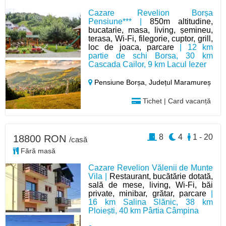
Cazare Revelion Borșa
Pensiune*** |
850m altitudine,
bucatarie, masa, living, șemineu,
terasa, Wi-Fi, filegorie, cuptor, grill,
loc de joaca, parcare
| 12 km
partie de schi Borsa, 30 km
Cascada Cailor, 9 km Lacul Iezer
Pensiune Borșa,
Județul Maramureș
Tichet | Card vacanță
8
4
1 - 20
18800 RON
/casă
Fără masă
Cazare Revelion Vălenii de Munte
Vila |
Restaurant, bucătărie dotată,
sală de mese, living, Wi-Fi, băi
private, minibar, grătar, parcare
|
16 km Salina Slănic, 38 km
Ploiești, 40 km Pârtia Câmpina