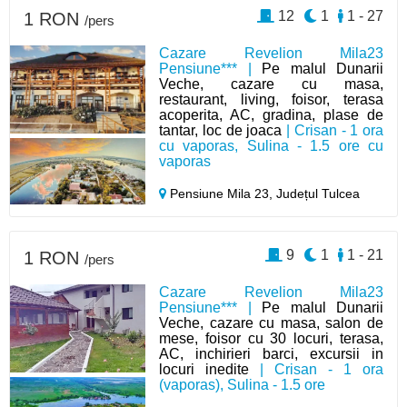
12
1
1 - 27
1 RON
/pers
Cazare Revelion Mila23
Pensiune*** |
Pe malul Dunarii
Veche, cazare cu masa,
restaurant, living, foisor, terasa
acoperita, AC, gradina, plase de
tantar, loc de joaca
| Crisan - 1 ora
cu vaporas, Sulina - 1.5 ore cu
vaporas
Pensiune Mila 23,
Județul Tulcea
9
1
1 - 21
1 RON
/pers
Cazare Revelion Mila23
Pensiune*** |
Pe malul Dunarii
Veche, cazare cu masa, salon de
mese, foisor cu 30 locuri, terasa,
AC, inchirieri barci, excursii in
locuri inedite
| Crisan - 1 ora
(vaporas), Sulina - 1.5 ore