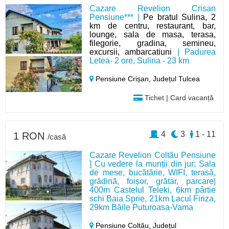
Cazare Revelion Crisan
Pensiune*** |
Pe bratul Sulina, 2
km de centru, restaurant, bar,
lounge, sala de masa, terasa,
filegorie, gradina, semineu,
excursii, ambarcatiuni
| Padurea
Letea- 2 ore, Sulina - 23 km
Pensiune Crișan,
Județul Tulcea
Tichet | Card vacanță
4
3
1 - 11
1 RON
/casă
Cazare Revelion Coltău Pensiune
] Cu vedere la munții din jur; Sala
de mese, bucătărie, WIFI, terasă,
grădină, foișor, grătar, parcare|
400m Castelul Teleki, 6km pârtie
schi Baia Sprie, 21km Lacul Firiza,
29km Băile Puturoasa-Vama
Pensiune Coltău,
Județul