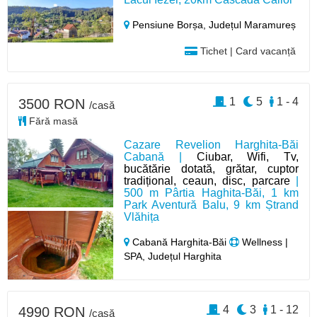
Pensiune Borșa,
Județul Maramureș
Tichet | Card vacanță
1
5
1 - 4
3500 RON
/casă
Fără masă
Cazare Revelion Harghita-Băi
Cabană |
Ciubar, Wifi, Tv,
bucătărie dotată, grătar, cuptor
tradițional, ceaun, disc, parcare
|
500 m Pârtia Haghita-Băi, 1 km
Park Aventură Balu, 9 km Ștrand
Vlăhița
Cabană Harghita-Băi
Wellness |
SPA, Județul Harghita
4
3
1 - 12
4990 RON
/casă