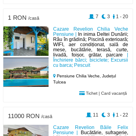
7
3
1 - 20
1 RON
/casă
Cazare Revelion Chilia Veche
Pensiune |
In inima Deltei Dunării;
Râu în grădină; Piscină exterioară;
WIFI, aer condiționat, sală de
mese, bucătărie, terasă, curte,
livadă, foișor, grătar, parcare
|
Închiriere bărci; biciclete; Excursii
cu barca; Pescuit
Pensiune Chilia Veche,
Județul
Tulcea
Tichet | Card vacanță
11
3
1 - 22
11000 RON
/casă
Cazare Revelion Băile Felix
Pensiune |
Bucătărie, sufragerie,