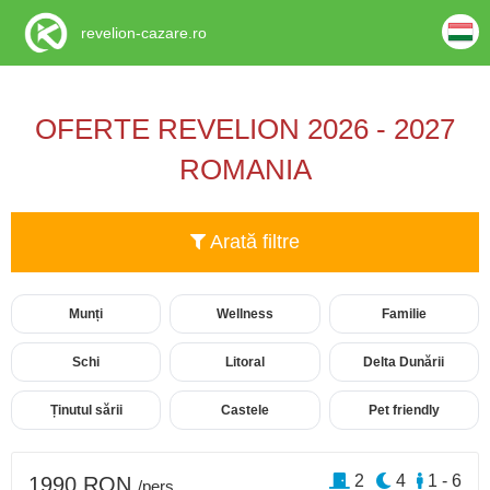
revelion-cazare.ro
OFERTE REVELION 2026 - 2027
ROMANIA
Arată filtre
Munți
Wellness
Familie
Schi
Litoral
Delta Dunării
Ținutul sării
Castele
Pet friendly
2
4
1 - 6
1990 RON
/pers