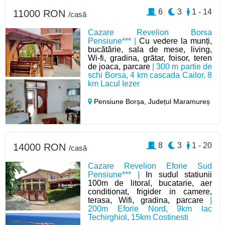
6
3
1 - 14
11000 RON
/casă
Cazare Revelion Borsa
Pensiune*** |
Cu vedere la munți,
bucătărie, sala de mese, living,
Wi-fi, gradina, grătar, foisor, teren
de joaca, parcare
| 300 m partie de
schi Borsa, 4 km cascada Cailor, 8
km Lacul Iezer
Pensiune Borșa,
Județul Maramureș
8
3
1 - 20
14000 RON
/casă
Cazare Revelion Eforie Sud
Pensiune*** |
In sudul statiunii
100m de litoral, bucatarie, aer
conditionat, frigider in camere,
terasa, Wifi, gradina, parcare
|
200m Eforie Nord, 9km lac
Techirghiol, 15km Costinesti