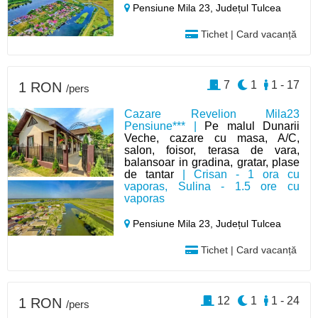
Pensiune Mila 23,
Județul Tulcea
Tichet | Card vacanță
7
1
1 - 17
1 RON
/pers
Cazare Revelion Mila23
Pensiune*** |
Pe malul Dunarii
Veche, cazare cu masa, A/C,
salon, foisor, terasa de vara,
balansoar in gradina, gratar, plase
de tantar
| Crisan - 1 ora cu
vaporas, Sulina - 1.5 ore cu
vaporas
Pensiune Mila 23,
Județul Tulcea
Tichet | Card vacanță
12
1
1 - 24
1 RON
/pers