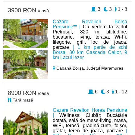
3
3
1 - 8
3900 RON
/casă
Cazare Revelion Borșa
Pensiune** |
Cu vedere la varful
Pietrosul, 820 m altitudine,
bucatarie, living, terasa, Wi-Fi,
filegorie, grill, loc de joaca,
parcare
| 1 km partie de schi
Borsa, 30 km Cascada Cailor, 9
km Lacul Iezer
Cabană Borșa,
Județul Maramureș
6
3
1 - 12
8900 RON
/casă
Fără masă
Cazare Revelion Horea Pensiune
|
Wellness: Ciubăr; Bucătărie
dotată, sală de mese-living, masă,
WIFI, terasă, grădină-curte, foișor,
grătar, teren de joacă, parcare
|