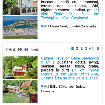
bucatarie, cadă cu hidromasaj,
terasa, aer conditionat, Wifi,
frigider in camere, gradina, gratar
|
6km Eforie Sud, 8km lac
Techirghiol, 19km Costinesti
Vilă Eforie Nord,
Județul Constanța
3
3
1 - 6
2850 RON
/casă
Cazare Revelion Băile Balvanyos
Vila** |
Bucătărie dotată, living,
șemineu, terasă, foișor, grătar,
parcare în curte
| 5 km Tinovul
Mohoș, 10 km Lacul Sfânta Ana,
17 km Pârtia de schi Băile Tușnad
Vilă Băile Bálványos,
Județul
Covasna