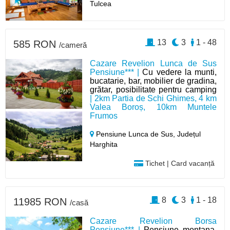
Tulcea
13
3
1 - 48
585 RON
/cameră
Cazare Revelion Lunca de Sus
Pensiune*** |
Cu vedere la munti,
bucatarie, bar, mobilier de gradina,
grătar, posibilitate pentru camping
| 2km Partia de Schi Ghimes, 4 km
Valea Boroș, 10km Muntele
Frumos
Pensiune Lunca de Sus,
Județul
Harghita
Tichet | Card vacanță
8
3
1 - 18
11985 RON
/casă
Cazare Revelion Borsa
Pensiune*** |
Pensiune montana,