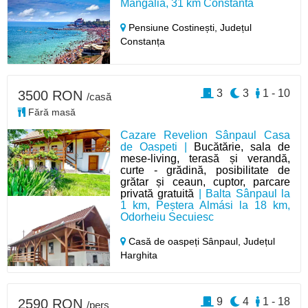
Mangalia, 31 km Constanta
Pensiune Costinești,
Județul
Constanța
3
3
1 - 10
3500 RON
/casă
Fără masă
Cazare Revelion Sânpaul Casa
de Oaspeti |
Bucătărie, sala de
mese-living, terasă și verandă,
curte - grădină, posibilitate de
grătar și ceaun, cuptor, parcare
privată gratuită
| Balta Sânpaul la
1 km, Peștera Almási la 18 km,
Odorheiu Secuiesc
Casă de oaspeți Sânpaul,
Județul
Harghita
9
4
1 - 18
2590 RON
/pers