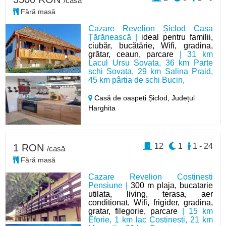
/casă
Fără masă
Cazare Revelion Șiclod Casa
Țărănească |
ideal pentru familii,
ciubăr, bucătărie, Wifi, gradina,
grătar, ceaun, parcare
| 31 km
Lacul Ursu Sovata, 36 km Parte
schi Sovata, 29 km Salina Praid,
45 km pârtia de schi Bucin,
Casă de oaspeți Șiclod,
Județul
Harghita
12
1
1 - 24
1 RON
/casă
Fără masă
Cazare Revelion Costinesti
Pensiune |
300 m plaja, bucatarie
utilata, living, terasa, aer
conditionat, Wifi, frigider, gradina,
gratar, filegorie, parcare
| 15 km
Eforie, 1 km lac Costinesti, 21 km