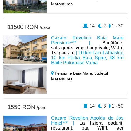
Maramureș
14
2
1 - 30
11500 RON
/casă
Cazare Revelion Baia Mare
Pensiune*** |
Bucătărie,
sufragerie-living, băi private, Wi-Fi,
Tv, parcare
| 10 km Lacul Albastru,
10 km Pârtia Baia Sprie, 48 km
Băile Puturoase Vama
Pensiune Baia Mare,
Județul
Maramureș
14
3
1 - 50
1550 RON
/pers
Cazare Revelion Apoldu de Jos
Hotel*** |
La liziera padurii,
restaurant, bar, WIFI, aer