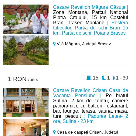
Cazare Revelion Măgura Căsuțe |
Zona Montana, Parcul National
Piatra Craiului, 15 km Castelul
Bran, Trasee Montane
| Pestera
Liliecilor, Partia de schi Bran 15
km, Partia de schii Poiana Brasov
Vilă Măgura,
Județul Brașov
15
1
1 - 30
1 RON
/pers
Cazare Revelion Crisan Casa de
Vacanta Pensiune |
Pe bratul
Sulina, 2 km de centru, camere
panoramice cu balcon, restaurant,
bar, lounge, terasa, sauna, masa,
ture, pescuit
| Padurea Letea- 2
ore, Sulina - 23 km
Casă de oaspeți Crișan,
Județul