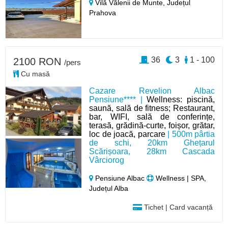
Vilă Vălenii de Munte,
Județul
Prahova
36
3
1 - 100
2100 RON
/pers
Cu masă
Cazare Revelion Albac
Pensiune**** |
Wellness: piscină,
saună, sală de fitness; Restaurant,
bar, WIFI, sală de conferințe,
terasă, grădină-curte, foișor, grătar,
loc de joacă, parcare
| 500m pârtia
de schi, 20km Ghețarul
Scărișoara, 28km Cascada
Vârciorog
Pensiune Albac
Wellness | SPA,
Județul Alba
Tichet | Card vacanță