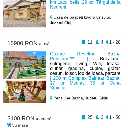
km Lacul beliș, 29 km Târgul de la
Negreni
Casă de oaspeți Izvoru Crișului,
Județul Cluj
11
4
1 - 28
15900 RON
/casă
Cazare Revelion Bazna
Pensiune*** |
Bucătărie,
sufragerie, living, Wifi, terasă,
ciubăr, gradina, cuptor, grătar,
ceaun, foișor, loc de joacă, parcare
| 200 m Complex Balnear Bazna,
17 km Mediaș, 39 km Ocna
Sibiului
Pensiune Bazna,
Județul Sibiu
25
3
1 - 50
3100 RON
/cameră
Cu masă