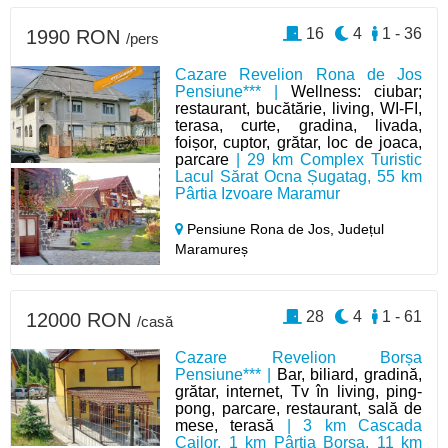
16
4
1 - 36
1990 RON
/pers
Cazare Revelion Rona de Jos
Pensiune*** |
Wellness: ciubar;
restaurant, bucătărie, living, WI-FI,
terasa, curte, gradina, livada,
foișor, cuptor, grătar, loc de joaca,
parcare
| 29 km Complex Turistic
Lacul Sărat Ocna Șugatag, 55 km
Pârtia Izvoare Maramur
Pensiune Rona de Jos,
Județul
Maramureș
28
4
1 - 61
12000 RON
/casă
Cazare Revelion Borșa
Pensiune*** |
Bar, biliard, gradină,
grătar, internet, Tv în living, ping-
pong, parcare, restaurant, sală de
mese, terasă
| 3 km Cascada
Cailor, 1 km Pârtia Borșa, 11 km