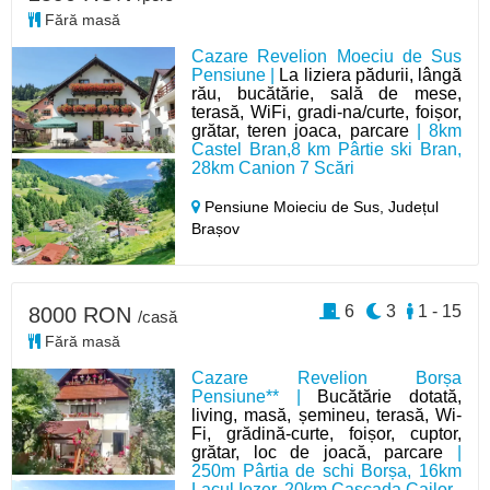
Fără masă
Cazare Revelion Moeciu de Sus
Pensiune |
La liziera pădurii, lângă
rău, bucătărie, sală de mese,
terasă, WiFi, gradi-na/curte, foișor,
grătar, teren joaca, parcare
| 8km
Castel Bran,8 km Pârtie ski Bran,
28km Canion 7 Scări
Pensiune Moieciu de Sus,
Județul
Brașov
6
3
1 - 15
8000 RON
/casă
Fără masă
Cazare Revelion Borșa
Pensiune** |
Bucătărie dotată,
living, masă, șemineu, terasă, Wi-
Fi, grădină-curte, foișor, cuptor,
grătar, loc de joacă, parcare
|
250m Pârtia de schi Borșa, 16km
Lacul Iezer, 20km Cascada Cailor