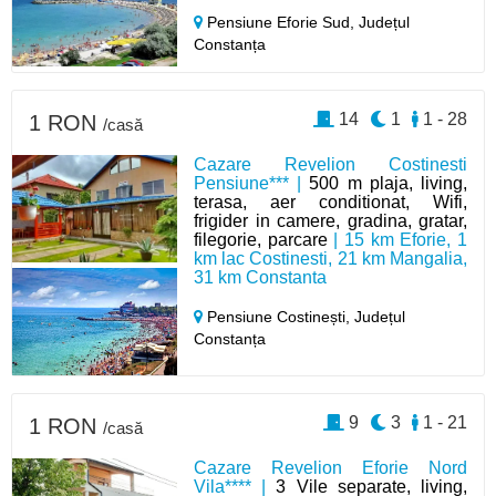
Pensiune Eforie Sud,
Județul
Constanța
14
1
1 - 28
1 RON
/casă
Cazare Revelion Costinesti
Pensiune*** |
500 m plaja, living,
terasa, aer conditionat, Wifi,
frigider in camere, gradina, gratar,
filegorie, parcare
| 15 km Eforie, 1
km lac Costinesti, 21 km Mangalia,
31 km Constanta
Pensiune Costinești,
Județul
Constanța
9
3
1 - 21
1 RON
/casă
Cazare Revelion Eforie Nord
Vila**** |
3 Vile separate, living,