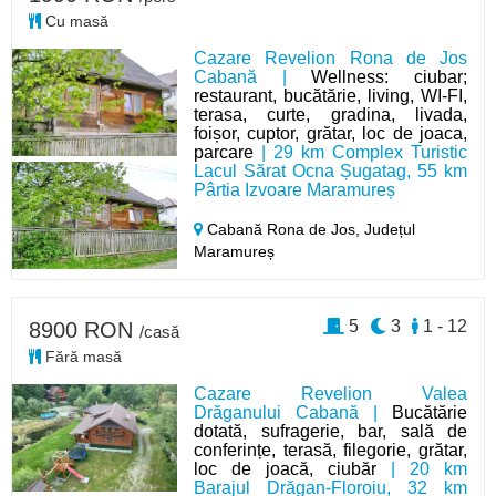
Cu masă
Cazare Revelion Rona de Jos
Cabană |
Wellness: ciubar;
restaurant, bucătărie, living, WI-FI,
terasa, curte, gradina, livada,
foișor, cuptor, grătar, loc de joaca,
parcare
| 29 km Complex Turistic
Lacul Sărat Ocna Șugatag, 55 km
Pârtia Izvoare Maramureș
Cabană Rona de Jos,
Județul
Maramureș
5
3
1 - 12
8900 RON
/casă
Fără masă
Cazare Revelion Valea
Drăganului Cabană |
Bucătărie
dotată, sufragerie, bar, sală de
conferințe, terasă, filegorie, grătar,
loc de joacă, ciubăr
| 20 km
Barajul Drăgan-Floroiu, 32 km