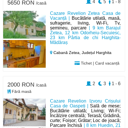
4
5
1 - 8
5650 RON
/casă
Cazare Revelion Zetea Casa de
Vacanță |
Bucătărie utilată, masă,
sufragerie, living, Wi-Fi, Tv,
șemineu, parcare
| 9 km Barajul
Zetea, 12 km Odorheiu-Secuiesc,
23 km Pârtia de chi Harghita-
Mădăraș
Cabană Zetea,
Județul Harghita
Tichet | Card vacanță
2
3
1 - 6
2000 RON
/casă
Fără masă
Cazare Revelion Izvoru Crișului
Casa de Oaspeți |
Sală de mese;
Bucătărie utilată; Living; Wi-Fi;
Încălzire centrală; Terasă; Grădină,
curte; Foișor; Grătar; Loc de joacă;
Parcare închisă
| 8 km Huedin, 21