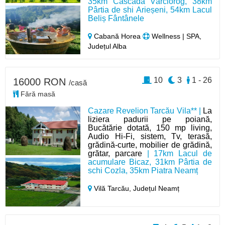
35km Cascada Vârciorog, 38km
Pârtia de shi Arieșeni, 54km Lacul
Beliș Fântânele
Cabană Horea
Wellness | SPA,
Județul Alba
10
3
1 - 26
16000 RON
/casă
Fără masă
Cazare Revelion Tarcău Vila** |
La
liziera padurii pe poiană,
Bucătărie dotată, 150 mp living,
Audio Hi-Fi, sistem, Tv, terasă,
grădină-curte, mobilier de grădină,
grătar, parcare
| 17km Lacul de
acumulare Bicaz, 31km Pârtia de
schi Cozla, 35km Piatra Neamț
Vilă Tarcău,
Județul Neamț