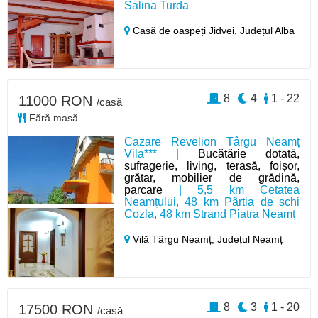
Salina Turda
Casă de oaspeți Jidvei,
Județul Alba
8
4
1 - 22
11000 RON
/casă
Fără masă
Cazare Revelion Târgu Neamț
Vila*** |
Bucătărie dotată,
sufragerie, living, terasă, foișor,
grătar, mobilier de grădină,
parcare
| 5,5 km Cetatea
Neamțului, 48 km Pârtia de schi
Cozla, 48 km Ștrand Piatra Neamț
Vilă Târgu Neamț,
Județul Neamț
8
3
1 - 20
17500 RON
/casă