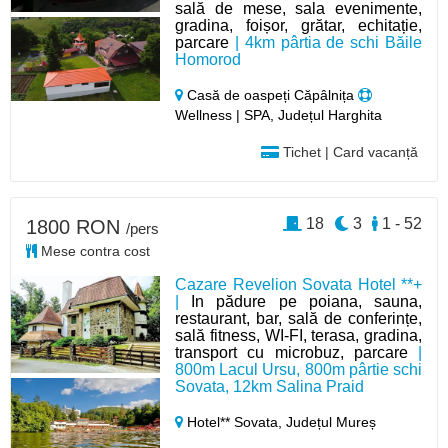
sală de mese, sala evenimente,
gradina, foișor, grătar, echitație,
parcare
| 4km pârtia de schi Băile
Homorod
Casă de oaspeți Căpâlnița
Wellness | SPA, Județul Harghita
Tichet | Card vacanță
18
3
1 - 52
1800 RON
/pers
Mese contra cost
Cazare Revelion Sovata Hotel **+
|
In pădure pe poiana, sauna,
restaurant, bar, sală de conferințe,
sală fitness, WI-FI, terasa, gradina,
transport cu microbuz, parcare
|
800m Lacul Ursu, 800m pârtie schi
Sovata, 12km Salina Praid
Hotel** Sovata,
Județul Mureș