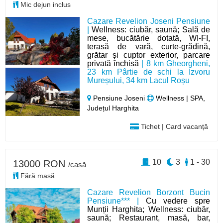
Mic dejun inclus
Cazare Revelion Joseni Pensiune
|
Wellness: ciubăr, saună; Sală de
mese, bucătărie dotată, WI-FI,
terasă de vară, curte-grădină,
grătar și cuptor exterior, parcare
privată închisă
| 8 km Gheorgheni,
23 km Pârtie de schi la Izvoru
Mureșului, 34 km Lacul Roșu
Pensiune Joseni
Wellness | SPA,
Județul Harghita
Tichet | Card vacanță
10
3
1 - 30
13000 RON
/casă
Fără masă
Cazare Revelion Borzont Bucin
Pensiune*** |
Cu vedere spre
Munții Harghita; Wellness: ciubăr,
saună; Restaurant, masă, bar,