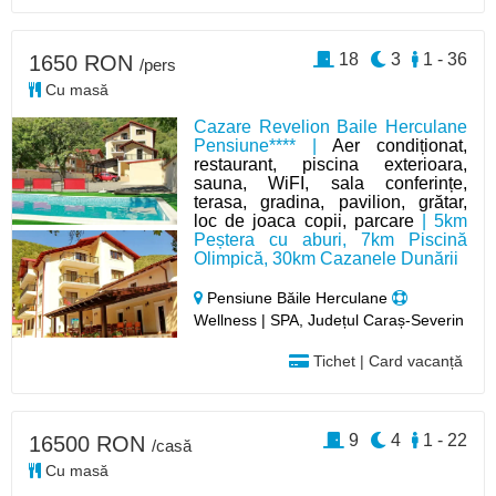
18
3
1 - 36
1650 RON
/pers
Cu masă
Cazare Revelion Baile Herculane
Pensiune**** |
Aer condiționat,
restaurant, piscina exterioara,
sauna, WiFI, sala conferințe,
terasa, gradina, pavilion, grătar,
loc de joaca copii, parcare
| 5km
Peștera cu aburi, 7km Piscină
Olimpică, 30km Cazanele Dunării
Pensiune Băile Herculane
Wellness | SPA, Județul Caraș-Severin
Tichet | Card vacanță
9
4
1 - 22
16500 RON
/casă
Cu masă