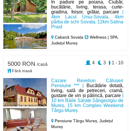
In padure pe poiana, Ciubăr,
bucătărie, living, terasa, curte-
gradina, foișor, grătar, parcare
|
4km Lacul Ursu-Sovata, 4km
pârtia de schi Sovata, 12km Salina
Praid
Cabană Sovata
Wellness | SPA,
Județul Mureș
4
3
1 - 10
5000 RON
/casă
Fără masă
Cazare Revelion Călușeri
Pensiune *** |
Bucătărie dotată,
living, sală de petreceri, cramă,
gustare de vin și pălincă, parcare
|
10 km Băile Sărate Sângeorgiu de
Mureș, 15 km Complex Weekend
Târgu-Mureș
Pensiune Târgu Mureș,
Județul
Mureș