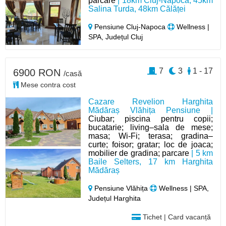
parcare
| 18km Cluj-Napoca, 45km
Salina Turda, 48km Călăței
Pensiune Cluj-Napoca
Wellness |
SPA, Județul Cluj
7
3
1 - 17
6900 RON
/casă
Mese contra cost
Cazare Revelion Harghita
Mădăraș Vlăhița Pensiune |
Ciubar; piscina pentru copii;
bucatarie; living–sala de mese;
masa; Wi-Fi; terasa; gradina–
curte; foisor; gratar; loc de joaca;
mobilier de gradina; parcare
| 5 km
Baile Selters, 17 km Harghita
Mădăraș
Pensiune Vlăhița
Wellness | SPA,
Județul Harghita
Tichet | Card vacanță