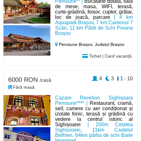
Pensiune** |
Bucătărie dotată, sală
de mese, masa, WIFI, terasă,
curte-grădină, foișor, cuptor, grătar,
loc de joacă, parcare
| 4 km
Aquapark Brașov, 7 km Canionul 7
Scări, 11 km Pârtii de Schi Poiana
Brașov
Pensiune Brașov,
Județul Brașov
Tichet | Card vacanță
4
3
1 - 10
6000 RON
/casă
Fără masă
Cazare Revelion Sighișoara
Pensiune**** |
Restaurant, cramă,
seif, camere cu aer condiționat și
izolate fonic, terasă și grădină cu
vedere la centrul istoric al
Sighișoarei
| 200m Cetatea
Sighișoarei, 11km Castelul
Bethlen, 64km pârtia de schi Baile
Homorod