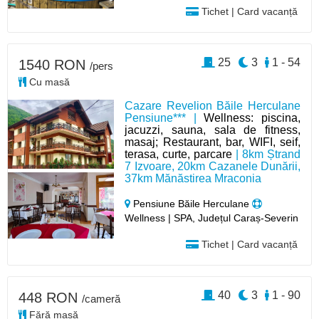
Tichet | Card vacanță
25
3
1 - 54
1540 RON
/pers
Cu masă
Cazare Revelion Băile Herculane
Pensiune*** |
Wellness: piscina,
jacuzzi, sauna, sala de fitness,
masaj; Restaurant, bar, WIFI, seif,
terasa, curte, parcare
| 8km Ștrand
7 Izvoare, 20km Cazanele Dunării,
37km Mănăstirea Mraconia
Pensiune Băile Herculane
Wellness | SPA, Județul Caraș-Severin
Tichet | Card vacanță
40
3
1 - 90
448 RON
/cameră
Fără masă