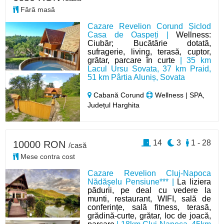
Fără masă
Cazare Revelion Corund Șiclod
Casa de Oaspeți |
Wellness:
Ciubăr; Bucătărie dotată,
sufragerie, living, terasă, cuptor,
grătar, parcare în curte
| 35 km
Lacul Ursu Sovata, 37 km Praid,
51 km Pârtia Aluniș, Sovata
Cabană Corund
Wellness | SPA,
Județul Harghita
14
3
1 - 28
10000 RON
/casă
Mese contra cost
Cazare Revelion Cluj-Napoca
Nădăşelu Pensiune*** |
La liziera
pădurii, pe deal cu vedere la
munti, restaurant, WIFI, sală de
conferințe, sală fitness, terasă,
grădină-curte, grătar, loc de joacă,