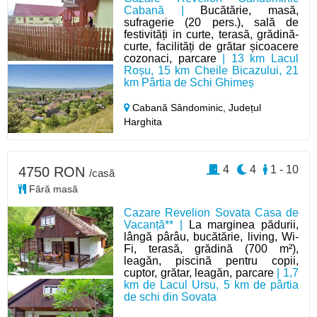
Cabană |
Bucătărie, masă,
sufragerie (20 pers.), sală de
festivități in curte, terasă, grădină-
curte, facilități de grătar șicoacere
cozonaci, parcare
| 13 km Lacul
Roșu, 15 km Cheile Bicazului, 21
km Pârtia de Schi Ghimeș
Cabană Sândominic,
Județul
Harghita
4
4
1 - 10
4750 RON
/casă
Fără masă
Cazare Revelion Sovata Casa de
Vacanță** |
La marginea pădurii,
lângă pârâu, bucătărie, living, Wi-
Fi, terasă, grădină (700 m²),
leagăn, piscină pentru copii,
cuptor, grătar, leagăn, parcare
| 1,7
km de Lacul Ursu, 5 km de pârtia
de schi din Sovata