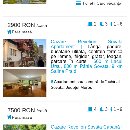
Tichet | Card vacanță
2
3
1 - 6
2900 RON
/casă
Fără masă
Cazare Revelion Sovata
Apartament |
Lângă pădure,
bucătărie utilată, centrală termică
pe lemne, frigider, grătar, leagăn,
parcare în curte
| 600 m Lacul
Ursu, 800 m Pârtia Sovata, 9 km
Salina Praid
Apartament sau cameră de închiriat
Sovata,
Județul Mureș
4
3
1 - 9
7500 RON
/casă
Fără masă
Cazare Revelion Sovata Cabană |