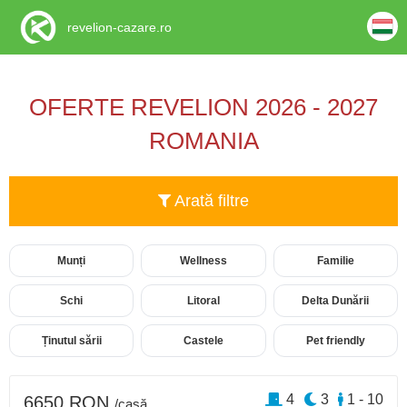
revelion-cazare.ro
OFERTE REVELION 2026 - 2027
ROMANIA
Arată filtre
Munți
Wellness
Familie
Schi
Litoral
Delta Dunării
Ținutul sării
Castele
Pet friendly
4
3
1 - 10
6650 RON
/casă