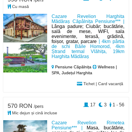
Cu masă
Cazare Revelion Harghita
Mădăraș Căpâlnița Pensiune*** |
Lânga padure; Ciubăr; bucătărie,
sală de mese, WIFI, sala
evenimente, terasă, grădină,
foișor, gratar, parcare
| 4km pârtia
de schi Băile Homorod, 4km
Ștrand termal Vlăhița, 19km
Harghita Mădăraș
Pensiune Căpâlnița
Wellness |
SPA, Județul Harghita
Tichet | Card vacanță
17
3
1 - 56
570 RON
/pers
Mic dejun și cină incluse
Cazare Revelion Rimetea
Pensiune*** |
Masa, bucătărie,