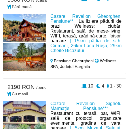
/casă
Fără masă
Cazare Revelion Gheorgheni
Pensiune** |
La liziera pădurii de
brazi; Wellness: ciubăr;
Restaurant, sală de mese-living,
WIFI, terasă, grădină-curte, foișor,
parcare
| 15km pârtia de schi
Ciumani, 26km Lacu Roșu, 29km
Cheile Bicazului
Pensiune Gheorgheni
Wellness |
SPA, Județul Harghita
10
4
1 - 30
2190 RON
/pers
Cu masă
Cazare Revelion Sighetu
Marmației Pensiune*** |
Restaurant cu terasă, bar, WiFi,
sală de protocol, organizare
evenimente, gradina de vara,
parcare
| 5km Muzeul Satului,