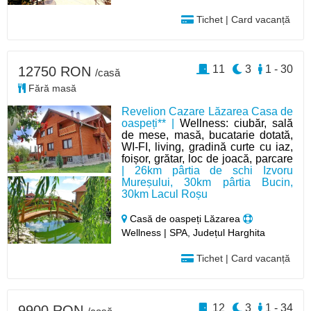
Tichet | Card vacanță
11
3
1 - 30
12750 RON
/casă
Fără masă
Revelion Cazare Lăzarea Casa de
oaspeți** |
Wellness: ciubăr, sală
de mese, masă, bucatarie dotată,
WI-FI, living, gradină curte cu iaz,
foișor, grătar, loc de joacă, parcare
| 26km pârtia de schi Izvoru
Mureșului, 30km pârtia Bucin,
30km Lacul Roșu
Casă de oaspeți Lăzarea
Wellness | SPA, Județul Harghita
Tichet | Card vacanță
12
3
1 - 34
9900 RON