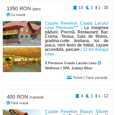
15
3
1 - 30
1350 RON
/pers
Cu masă
Cazare Revelion Coada Lacului
Lesu Pensiune*** |
La marginea
pădurii; Piscină, Restaurant; Bar;
Crama; Terasa, Sala de fitness,
gradina-curte; tiroliana, loc de
joaca, mini teren de fotbal, cazare
accesibilă, parcare
| 12 km Barajul
Leșu.
Pensiune Coada Lacului Lesu
Wellness | SPA, Județul Bihor
Tichet | Card vacanță
4
1
1 - 12
400 RON
/cameră
Fără masă
Cazare Revelion Brașov Săcele