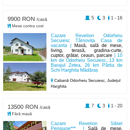
5
3
1 - 16
9900 RON
/casă
Mese contra cost
Cazare Revelion Odorheiu
Secuiesc Târnovița Casa de
vacanta |
Masă, sală de mese,
living, terasă, gradina-curte,
cuptor, grătar, ceaun, parcare
| 10
km de Odorheiu Secuiesc, 13 km
Barajul Zetea, 26 km Pârtia de
Schi Harghita Mădăraș
Cabană Odorheiu Secuiesc,
Județul
Harghita
7
3
1 - 20
13500 RON
/casă
Fără masă
Cazare Revelion Sibiel
Pensiune*** |
Sală de mese,