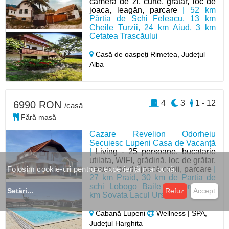
camera de zi, curte, grătar, loc de
joaca, leagăn, parcare
| 52 km
Pârtia de Schi Feleacu, 13 km
Cheile Turzii, 24 km Aiud, 3 km
Cetatea Trascăului
Casă de oaspeți Rimetea,
Județul
Alba
4
3
1 - 12
6990 RON
/casă
Fără masă
Cazare Revelion Odorheiu
Secuiesc Lupeni Casa de Vacanță
|
Living - 25 persoane, bucatarie
utilata, WIFI, grădină, loc de grătar,
ceaun, loc de joacă copii, parcare
|
Folosim cookie-uri pentru o experiență mai bună.
27 km Praid, 30 km de Partia de
schi Lobogo Baile Homorod, 37
Setări
...
Refuz
Accept
km Sovata Lacul Ursu
Cabană Lupeni
Wellness | SPA,
Județul Harghita