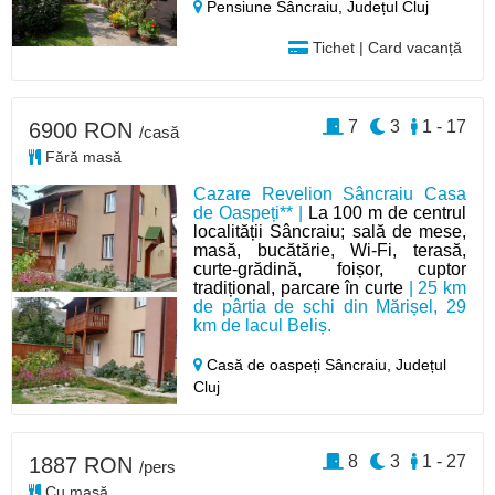
Pensiune Sâncraiu,
Județul Cluj
Tichet | Card vacanță
7
3
1 - 17
6900 RON
/casă
Fără masă
Cazare Revelion Sâncraiu Casa
de Oaspeți** |
La 100 m de centrul
localității Sâncraiu; sală de mese,
masă, bucătărie, Wi-Fi, terasă,
curte-grădină, foișor, cuptor
tradițional, parcare în curte
| 25 km
de pârtia de schi din Mărișel, 29
km de lacul Beliș.
Casă de oaspeți Sâncraiu,
Județul
Cluj
8
3
1 - 27
1887 RON
/pers
Cu masă