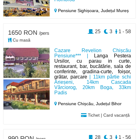
Pensiune Sighișoara,
Județul Mureș
25
3
1 - 58
1650 RON
/pers
Cu masă
Cazare Revelion Chișcău
Pensiune*** |
Langa Pestera
Ursilor, cu parau in curte,
restaurant, bar, bucătărie, sala de
conferinte, gradina-curte, foișor,
grătar, parcare
| 11km pârtie schi
Arieșeni, 14km Cascada
Vârciorog, 20km Boga, 33km
Padis
Pensiune Chișcău,
Județul Bihor
Tichet | Card vacanță
28
3
1 - 56
990 RON
/pers