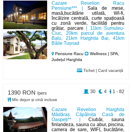
Cazare Revelion Racu
Pensiune*** |
Sala de mese,
masă,bucătărie utilată, WI-fi,
încălzire centrală, curte spațioasă
cu zonă verde, facilități pentru
grătar, parcare
| 11km Sumuleu-
Ciuc, 20km parcul de aventura
Balu, 21km Harghita Bai, 41km
Băile Tușnad
Pensiune Racu
Wellness | SPA,
Județul Harghita
Tichet | Card vacanță
30
4
1 - 82
1390 RON
/pers
Mic dejun și cină incluse
Cazare Revelion Harghita
Mădăraș Căpâlnița Casă de
Oaspeți** |
Ciubăr, sauna
finlandeza, sauna cu abur, piscina,
camera de sare, WIFI, bucătărie,