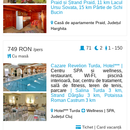
Praid și Ștrand Praid, 11 km Lacul
Ursu Sovata, 15 km Pârtie de Schi
Bucin
Casă de apartamente Praid,
Județul
Harghita
71
2
1 - 150
749 RON
/pers
Cu masă
Cazare Revelion Turda, Hotel*** |
Centru SPA și wellness,
restaurant, WI-FI, piscină
interioară, bar, centru de tratament,
sală de fitness, teren de tenis,
parcare
| Salina Turda 3 km,
Strand Dârgău 3 km, Potaissa
Roman Castrum 3 km
Hotel*** Turda
Wellness | SPA,
Județul Cluj
Tichet | Card vacanță