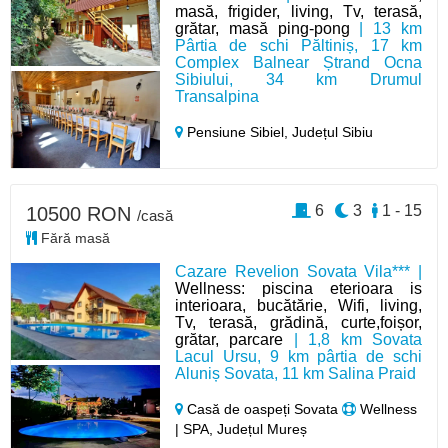
masă, frigider, living, Tv, terasă,
grătar, masă ping-pong
| 13 km
Pârtia de schi Păltiniș, 17 km
Complex Balnear Ștrand Ocna
Sibiului, 34 km Drumul
Transalpina
Pensiune Sibiel,
Județul Sibiu
6
3
1 - 15
10500 RON
/casă
Fără masă
Cazare Revelion Sovata Vila*** |
Wellness: piscina eterioara is
interioara, bucătărie, Wifi, living,
Tv, terasă, grădină, curte,foișor,
grătar, parcare
| 1,8 km Sovata
Lacul Ursu, 9 km pârtia de schi
Aluniș Sovata, 11 km Salina Praid
Casă de oaspeți Sovata
Wellness
| SPA, Județul Mureș