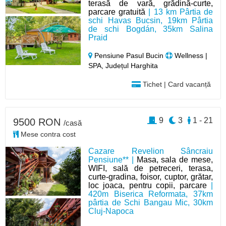
terasă de vară, grădină-curte,
parcare gratuită
| 13 km Pârtia de
schi Havas Bucsin, 19km Pârtia
de schi Bogdán, 35km Salina
Praid
Pensiune Pasul Bucin
Wellness |
SPA, Județul Harghita
Tichet | Card vacanță
9
3
1 - 21
9500 RON
/casă
Mese contra cost
Cazare Revelion Sâncraiu
Pensiune** |
Masa, sala de mese,
WIFI, sală de petreceri, terasa,
curte-gradina, foisor, cuptor, grătar,
loc joaca, pentru copii, parcare
|
420m Biserica Reformata, 37km
pârtia de Schi Bangau Mic, 30km
Cluj-Napoca