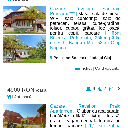
Cazare Revelion Sâncraiu
Pensiune*** |
Masa, sala de mese,
WIFI, sala conferință, sală de
petreceri, terasa, curte-gradina,
foisor, cuptor, grătar, loc joaca,
pentru copii, parcare
| 65m
Biserica Reformata, 25km pârtie
de Schi Bangau Mic, 58km Cluj-
Napoca
Pensiune Sâncraiu,
Județul Cluj
Tichet | Card vacanță
4
2
1 - 8
4900 RON
/casă
Fără masă
Cazare Revelion Praid
Apartament |
Ciubar cu apa sarata,
bucătărie utilată, living, terasă,
grătar, leagăn, centrală termică pe
lemne, parcare
| 1,5 km Salina