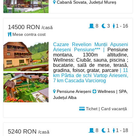
Cabană Sovata,
Județul Mureș
8
3
1 - 16
14500 RON
/casă
Mese contra cost
Cazare Revelion Munții Apuseni
Arieșeni Pensiune*** |
Pensiune
montana, 1300m altitudine,
Wellness: Ciubăr, sauna, piscina ;
bucatarie, sală de mese, terasă,
gradina, foisor, gratar, parcare
| 11
km Pârtia de schi Vartop Arieseni,
7 km Cascada Varciorog
Pensiune Arieșeni
Wellness | SPA,
Județul Alba
Tichet | Card vacanță
8
1
1 - 18
5240 RON
/casă