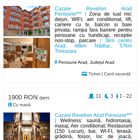
Cazare Revelion Arad
Pensiune*** |
Zona de luat mic
dejun, WIFI, aer conditionat, lift,
camere cu tv, balcon si baie
privata, rampa fara bariere pentru
persoane cu handicap, receptie
non-stop, parcare
| 3km centru
Arad, 48km Nădlac, 57km
Timisoara
Pensiune Arad,
Județul Arad
Tichet | Card vacanță
11
3
1 - 22
1900 RON
/pers
Cu masă
Cazare Revelion Aiud Pensiune***
|
Wellness: saună, hidromasaj,
masaj; Aer condiționat; Restaurant
(150 Locuri), bar, WI-FI, terasă,
grădină, foișor, loc de joacă,