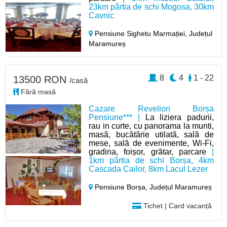
23km pârtia de schi Mogosa, 30km
Cavnic
Pensiune Sighetu Marmației,
Județul
Maramureș
8
4
1 - 22
13500 RON
/casă
Fără masă
Cazare Revelion Borșa
Pensiune*** |
La liziera padurii,
rau in curte, cu panorama la munti,
masă, bucătărie utilată, sală de
mese, sală de evenimente, Wi-Fi,
gradina, foișor, grătar, parcare
|
1km pârtia de schi Borșa, 4km
Cascada Cailor, 8km Lacul Lezer
Pensiune Borșa,
Județul Maramureș
Tichet | Card vacanță