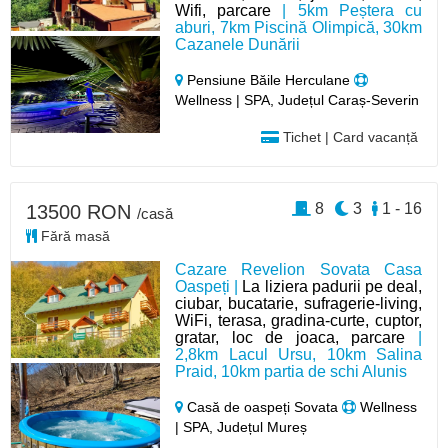
Wifi, parcare
| 5km Peștera cu
aburi, 7km Piscină Olimpică, 30km
Cazanele Dunării
Pensiune Băile Herculane
Wellness | SPA, Județul Caraș-Severin
Tichet | Card vacanță
8
3
1 - 16
13500 RON
/casă
Fără masă
Cazare Revelion Sovata Casa
Oaspeți |
La liziera padurii pe deal,
ciubar, bucatarie, sufragerie-living,
WiFi, terasa, gradina-curte, cuptor,
gratar, loc de joaca, parcare
|
2,8km Lacul Ursu, 10km Salina
Praid, 10km partia de schi Alunis
Casă de oaspeți Sovata
Wellness
| SPA, Județul Mureș