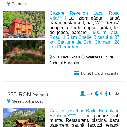
Cu masă
Cazare Revelion Lacu Roșu
Vila*** |
La liziera pădurii, lângă
pârâu, restaurant, bar, WIFI, terasă
acoperita, curte, cuptor, gratar, loc
de joaca, parcare
| 600 m Lacul
Roșu, 1,5 km Cheile Bicazului, 37
km Stațiune de Schi Ciumani, 28
km Gheorgheni
Vilă Lacu Roșu
Wellness | SPA,
Județul Harghita
Tichet | Card vacanță
16
4
1 - 32
355 RON
/cameră
Mese contra cost
Cazare Revelion Băile Herculane
Pensiune**** |
In pădure sub
munte, Restaurant, piscina, baza
tratament, saună, jacuzzi, terasă,