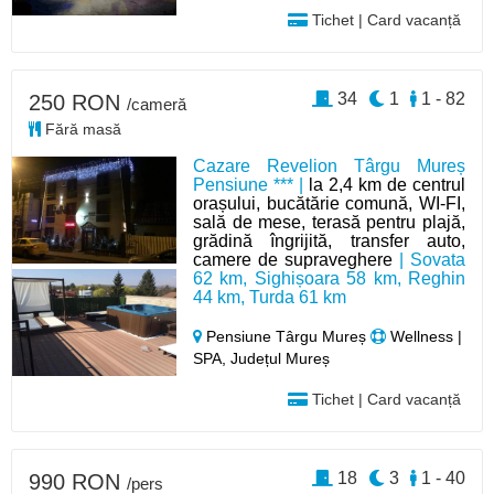
Tichet | Card vacanță
34
1
1 - 82
250 RON
/cameră
Fără masă
Cazare Revelion Târgu Mureș
Pensiune *** |
la 2,4 km de centrul
orașului, bucătărie comună, WI-FI,
sală de mese, terasă pentru plajă,
grădină îngrijită, transfer auto,
camere de supraveghere
| Sovata
62 km, Sighișoara 58 km, Reghin
44 km, Turda 61 km
Pensiune Târgu Mureș
Wellness |
SPA, Județul Mureș
Tichet | Card vacanță
18
3
1 - 40
990 RON
/pers