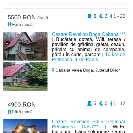
6
3
1 - 20
5500 RON
/casă
Fără masă
Cazare Revelion Boga Cabană ***
|
Bucătărie dotată, Wifi, terasa /
pavilion de grădina, grătar, ceaun,
primim cu animal de companie,
pârâu în curte, parcare
| 10 km de
Pietroasa, 9 km Padis
Cabană Valea Boga,
Județul Bihor
5
0
1 - 12
4900 RON
Fără masă
Cazare Revelion Sibiu Șelimbăr
Pensiunea Casa*** |
Wi-Fi,
bucătărie, living-sufragerie, terasă