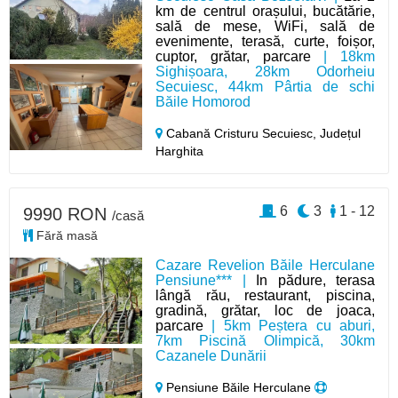
km de centrul orașului, bucătărie,
sală de mese, WiFi, sală de
evenimente, terasă, curte, foișor,
cuptor, grătar, parcare
| 18km
Sighișoara, 28km Odorheiu
Secuiesc, 44km Pârtia de schi
Băile Homorod
Cabană Cristuru Secuiesc,
Județul
Harghita
6
3
1 - 12
9990 RON
/casă
Fără masă
Cazare Revelion Băile Herculane
Pensiune*** |
In pădure, terasa
lângă rău, restaurant, piscina,
gradină, grătar, loc de joaca,
parcare
| 5km Peștera cu aburi,
7km Piscină Olimpică, 30km
Cazanele Dunării
Pensiune Băile Herculane