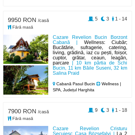
5
3
1 - 14
9950 RON
/casă
Fără masă
Cazare Revelion Bucin Borzont
Cabană |
Wellness: Ciubăr;
Bucătărie, sufragerie, catering,
living, grădină, iaz cu pești, foișor,
cuptor, grătar, ceaun, leagăn,
parcare
| 10 km pârtia de Schi
Bucin, 11 km Băile Suseni, 32 km
Salina Praid
Cabană Pasul Bucin
Wellness |
SPA, Județul Harghita
9
3
1 - 18
7900 RON
/casă
Fără masă
Cazare Revelion Cristuru
Secuiesc Casa Bözsefalvi |
La 2