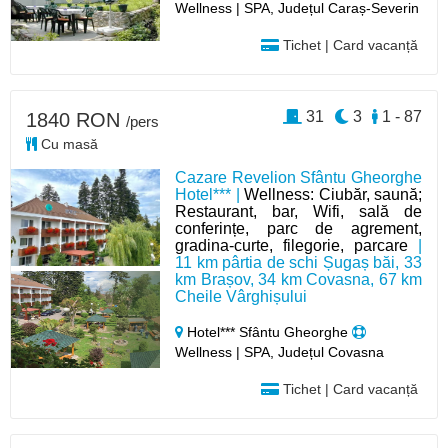
Wellness | SPA, Județul Caraș-Severin
Tichet | Card vacanță
31
3
1 - 87
1840 RON
/pers
Cu masă
Cazare Revelion Sfântu Gheorghe
Hotel*** |
Wellness: Ciubăr, saună;
Restaurant, bar, Wifi, sală de
conferințe, parc de agrement,
gradina-curte, filegorie, parcare
|
11 km pârtia de schi Șugaș băi, 33
km Brașov, 34 km Covasna, 67 km
Cheile Vârghișului
Hotel*** Sfântu Gheorghe
Wellness | SPA, Județul Covasna
Tichet | Card vacanță