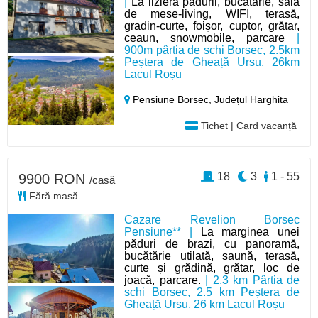
|
La liziera pădurii, bucătărie, sală
de mese-living, WIFI, terasă,
gradin-curte, foișor, cuptor, grătar,
ceaun, snowmobile, parcare
|
900m pârtia de schi Borsec, 2.5km
Peștera de Gheață Ursu, 26km
Lacul Roșu
Pensiune Borsec,
Județul Harghita
Tichet | Card vacanță
18
3
1 - 55
9900 RON
/casă
Fără masă
Cazare Revelion Borsec
Pensiune** |
La marginea unei
păduri de brazi, cu panoramă,
bucătărie utilată, saună, terasă,
curte și grădină, grătar, loc de
joacă, parcare.
| 2,3 km Pârtia de
schi Borsec, 2.5 km Peștera de
Gheață Ursu, 26 km Lacul Roșu