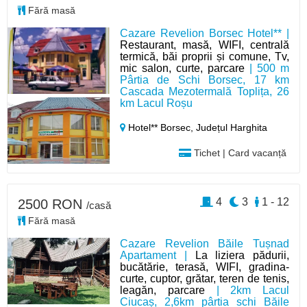
Fără masă
Cazare Revelion Borsec Hotel** |
Restaurant, masă, WIFI, centrală
termică, băi proprii și comune, Tv,
mic salon, curte, parcare
| 500 m
Pârtia de Schi Borsec, 17 km
Cascada Mezotermală Toplița, 26
km Lacul Roșu
Hotel** Borsec,
Județul Harghita
Tichet | Card vacanță
4
3
1 - 12
2500 RON
/casă
Fără masă
Cazare Revelion Băile Tușnad
Apartament |
La liziera pădurii,
bucătărie, terasă, WIFI, gradina-
curte, cuptor, grătar, teren de tenis,
leagăn, parcare
| 2km Lacul
Ciucaș, 2,6km pârtia schi Băile