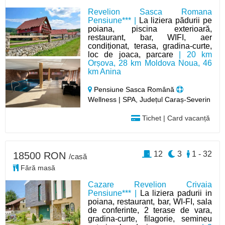
Revelion Sasca Romana
Pensiune*** |
La liziera pădurii pe
poiana, piscina exterioară,
restaurant, bar, WIFI, aer
condiționat, terasa, gradina-curte,
loc de joaca, parcare
| 20 km
Orșova, 28 km Moldova Noua, 46
km Anina
Pensiune Sasca Română
Wellness | SPA, Județul Caraș-Severin
Tichet | Card vacanță
12
3
1 - 32
18500 RON
/casă
Fără masă
Cazare Revelion Crivaia
Pensiune*** |
La liziera padurii in
poiana, restaurant, bar, WI-FI, sala
de conferinte, 2 terase de vara,
gradina-curte, filagorie, semineu