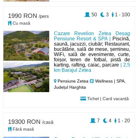
50
3
1 - 100
1990 RON
/pers
Cu masă
Cazare Revelion Zetea Deșag
Pensiune Resort & SPA |
Piscină,
saună, jacuzzi, ciubăr; Restaurant,
bucătărie, sală de mese, șemineu,
WiFi, sală de evenimente, curte,
foișor, teren de fotbal, pistă de
karting, rafting, caiac, parcare
| 2,5
km Barajul Zetea
Pensiune Zetea
Wellness | SPA,
Județul Harghita
Tichet | Card vacanță
7
4
1 - 20
19300 RON
/casă
Fără masă