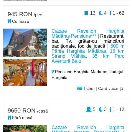
13
4
1 - 62
945 RON
/pers
Cu masă
Cazare Revelion Harghita
Mădăraș Pensiune*** |
Restaurant,
bar, Tv, grătar-cu mâncăruri
tradiționale, loc de joacă
| 500 m
Pârtia Harghita Mădăraș, 16 km
Ștrand Vlăhița, 35 km Parc
Aventură Balu
Pensiune Harghita Madaras,
Județul
Harghita
Tichet | Card vacanță
5
3
1 - 12
9650 RON
/casă
Fără masă
Cazare Revelion Harghita