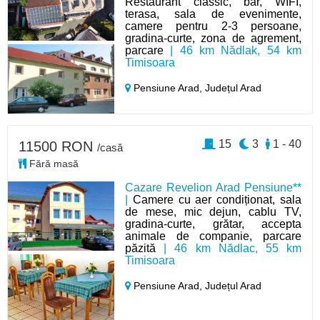
Restaurant classic, bar, WIFI,
terasa, sala de evenimente,
camere pentru 2-3 persoane,
gradina-curte, zona de agrement,
parcare
| 46 km Nădlak, 54 km
Timisoara
Pensiune Arad,
Județul Arad
15
3
1 - 40
11500 RON
/casă
Fără masă
Cazare Revelion Arad Pensiune**
|
Camere cu aer condiționat, sala
de mese, mic dejun, cablu TV,
gradina-curte, grătar, accepta
animale de companie, parcare
păzită
| 46 km Nădlac, 55 km
Timisoara
Pensiune Arad,
Județul Arad