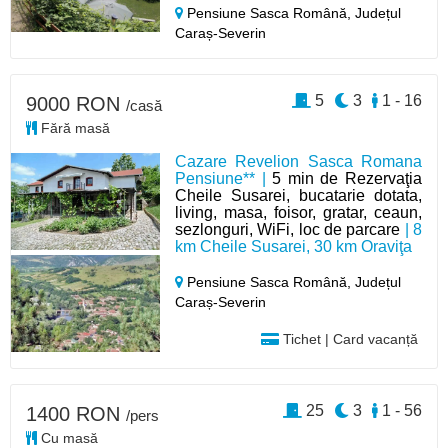
Pensiune Sasca Română,
Județul
Caraș-Severin
5
3
1 - 16
9000 RON
/casă
Fără masă
Cazare Revelion Sasca Romana
Pensiune** |
5 min de Rezervaţia
Cheile Susarei, bucatarie dotata,
living, masa, foisor, gratar, ceaun,
sezlonguri, WiFi, loc de parcare
| 8
km Cheile Susarei, 30 km Oraviţa
Pensiune Sasca Română,
Județul
Caraș-Severin
Tichet | Card vacanță
25
3
1 - 56
1400 RON
/pers
Cu masă