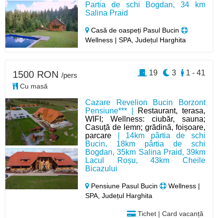
Partia de schi Bogdan, 34 km
Salina Praid
Casă de oaspeți Pasul Bucin
Wellness | SPA, Județul Harghita
19
3
1 - 41
1500 RON
/pers
Cu masă
Cazare Revelion Bucin Borzont
Pensiune*** |
Restaurant, terasa,
WIFI; Wellness: ciubăr, sauna;
Casuță de lemn; grădină, foișoare,
parcare
| 14km pârtia de schi
Bucin, 18km pârtia de schi
Bogdan, 35km Salina Praid, 39km
Lacul Roșu, 43km Cheile
Bicazului
Pensiune Pasul Bucin
Wellness |
SPA, Județul Harghita
Tichet | Card vacanță