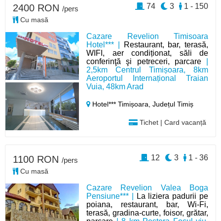
74
3
1 - 150
2400 RON
/pers
Cu masă
Cazare Revelion Timisoara
Hotel*** |
Restaurant, bar, terasă,
WIFI, aer condiționat, săli de
conferinţă şi petreceri, parcare
|
2,5km Centrul Timișoara, 8km
Aeroportul Internațional Traian
Vuia, 48km Arad
Hotel*** Timișoara,
Județul Timiș
Tichet | Card vacanță
12
3
1 - 36
1100 RON
/pers
Cu masă
Cazare Revelion Valea Boga
Pensiune*** |
La liziera padurii pe
poiana, restaurant, bar, Wi-Fi,
terasă, gradina-curte, foisor, grătar,