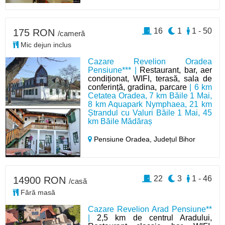
16
1
1 - 50
175 RON
/cameră
Mic dejun inclus
Cazare Revelion Oradea
Pensiune*** |
Restaurant, bar, aer
condiționat, WIFI, terasă, sala de
conferință, gradina, parcare
| 6 km
Cetatea Oradea, 7 km Băile 1 Mai,
8 km Aquapark Nymphaea, 21 km
Ștrandul cu Valuri Băile 1 Mai, 45
km Băile Mădăraș
Pensiune Oradea,
Județul Bihor
22
3
1 - 46
14900 RON
/casă
Fără masă
Cazare Revelion Arad Pensiune**
|
2,5 km de centrul Aradului,