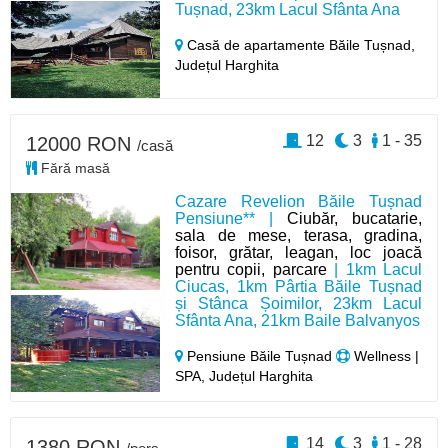
Tușnad, 23km Lacul Sfânta Ana
Casă de apartamente Băile Tușnad,
Județul Harghita
12
3
1 - 35
12000 RON
/casă
Fără masă
Cazare Revelion Băile Tușnad
Pensiune** |
Ciubăr, bucatarie,
sala de mese, terasa, gradina,
foisor, grătar, leagan, loc joacă
pentru copii, parcare
| 1km Lacul
Ciucas, 1km Pârtia Băile Tușnad
și Stânca Șoimilor, 23km Lacul
Sfânta Ana, 21km Baile Balvanyos
Pensiune Băile Tușnad
Wellness |
SPA, Județul Harghita
14
3
1 - 28
1380 RON