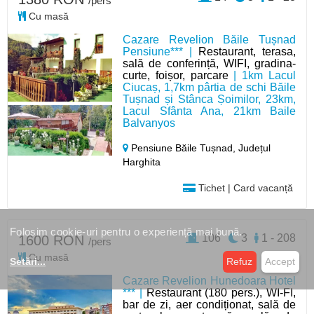
/pers
Cu masă
Cazare Revelion Băile Tușnad
Pensiune*** |
Restaurant, terasa,
sală de conferință, WIFI, gradina-
curte, foișor, parcare
| 1km Lacul
Ciucaș, 1,7km pârtia de schi Băile
Tușnad și Stânca Șoimilor, 23km,
Lacul Sfânta Ana, 21km Baile
Balvanyos
Pensiune Băile Tușnad,
Județul
Harghita
Tichet | Card vacanță
Folosim cookie-uri pentru o experiență mai bună.
106
3
1 - 208
1600 RON
/pers
Cu masă
Setări
...
Refuz
Accept
Cazare Revelion Hunedoara Hotel
*** |
Restaurant (180 pers.), WI-FI,
bar de zi, aer condiționat, sală de