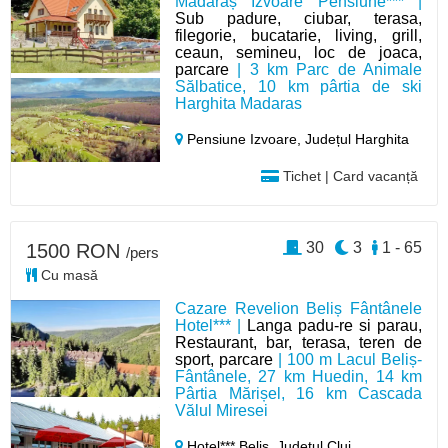
Mădăraș Izvoare Pensiune*** |
Sub padure, ciubar, terasa,
filegorie, bucatarie, living, grill,
ceaun, semineu, loc de joaca,
parcare
| 3 km Parc de Animale
Sălbatice, 10 km pârtia de ski
Harghita Madaras
Pensiune Izvoare,
Județul Harghita
Tichet | Card vacanță
30
3
1 - 65
1500 RON
/pers
Cu masă
Cazare Revelion Beliș Fântânele
Hotel*** |
Langa padu-re si parau,
Restaurant, bar, terasa, teren de
sport, parcare
| 100 m Lacul Beliș-
Fântânele, 27 km Huedin, 14 km
Pârtia Mărișel, 16 km Cascada
Vălul Miresei
Hotel*** Beliș,
Județul Cluj