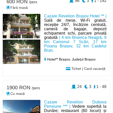
96
3
1 - 192
600 RON
/pers
Fără masă
Cazare Revelion Brașov Hotel ** |
Sală de mese, Wi-Fi gratuit,
recepție 24/7, încălzire centrală,
cameră de bagaje, depozit
echipament schi, parcare privată
gratuită
| 4 km Biserica Neagră, 9
km Canionul 7 Scări, 17 km
Poiana Brașov, 32 km Castelul
Bran.
Hotel** Brașov,
Județul Brașov
Tichet | Card vacanță
24
3
1 - 48
1900 RON
/pers
Cu masă
Cazare Revelion Dubova
Pensiune *** |
Vedere superbă la
Dunăre; restaurant (60 locuri) și