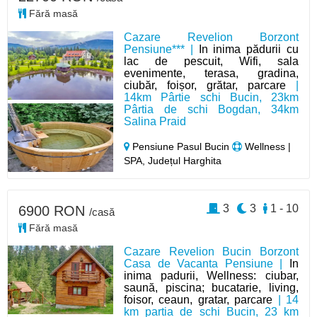
Fără masă
Cazare Revelion Borzont
Pensiune*** |
In inima pădurii cu
lac de pescuit, Wifi, sala
evenimente, terasa, gradina,
ciubăr, foișor, grătar, parcare
|
14km Pârtie schi Bucin, 23km
Pârtia de schi Bogdan, 34km
Salina Praid
Pensiune Pasul Bucin
Wellness |
SPA, Județul Harghita
3
3
1 - 10
6900 RON
/casă
Fără masă
Cazare Revelion Bucin Borzont
Casa de Vacanta Pensiune |
In
inima padurii, Wellness: ciubar,
saună, piscina; bucatarie, living,
foisor, ceaun, gratar, parcare
| 14
km partia de schi Bucin, 23 km