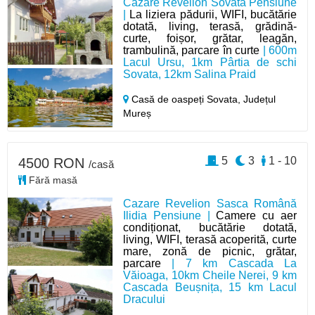
Cazare Revelion Sovata Pensiune
|
La liziera pădurii, WIFI, bucătărie
dotată, living, terasă, grădină-
curte, foișor, grătar, leagăn,
trambulină, parcare în curte
| 600m
Lacul Ursu, 1km Pârtia de schi
Sovata, 12km Salina Praid
Casă de oaspeți Sovata,
Județul
Mureș
5
3
1 - 10
4500 RON
/casă
Fără masă
Cazare Revelion Sasca Română
Ilidia Pensiune |
Camere cu aer
condiționat, bucătărie dotată,
living, WIFI, terasă acoperită, curte
mare, zonă de picnic, grătar,
parcare
| 7 km Cascada La
Văioaga, 10km Cheile Nerei, 9 km
Cascada Beușnița, 15 km Lacul
Dracului