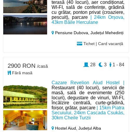
terasă (40 locuri), aer condiționat,
WI-FI, sală de conferințe, grădină
cu grătar, ponton privat (croaziere,
pescuit), parcare
| 24km Orșova,
43km Băile Herculane
Pensiune Dubova,
Județul Mehedinți
Tichet | Card vacanță
28
3
1 - 84
2900 RON
/casă
Fără masă
Cazare Revelion Aiud Hostel |
Restaurant (40 locuri), servicii de
masă, sală de evenimente (250
locuri), degustare de vinuri, WI-FI,
încălzire centrală, curte-grădină,
foișor, grătar, parcare
| 15km Piatra
Secuiului, 24km Cascada Csukás,
30km Cheile Turzii
Hostel Aiud,
Județul Alba