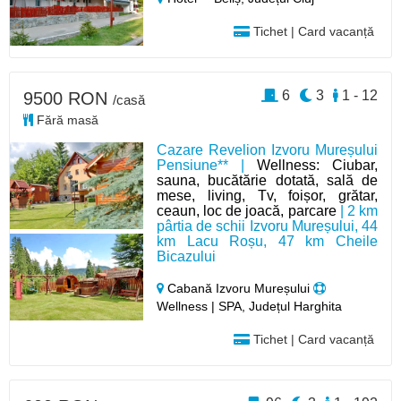
Tichet | Card vacanță
6
3
1 - 12
9500 RON
/casă
Fără masă
Cazare Revelion Izvoru Mureșului
Pensiune** |
Wellness: Ciubar,
sauna, bucătărie dotată, sală de
mese, living, Tv, foișor, grătar,
ceaun, loc de joacă, parcare
| 2 km
pârtia de schii Izvoru Mureșului, 44
km Lacu Roșu, 47 km Cheile
Bicazului
Cabană Izvoru Mureșului
Wellness | SPA, Județul Harghita
Tichet | Card vacanță