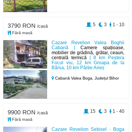
5
3
1 - 10
3790 RON
/casă
Fără masă
Cazare Revelion Valea Boghii
Cabană |
Camere spațioase,
mobilier de grădină, grătar, ceaun,
centrală termică
| 8 km Peștera
Focul viu, 12 km Groapa de la
Bârsa, 10 km Pârtie Arieș
Cabană Valea Boga,
Județul Bihor
15
3
1 - 40
9900 RON
/casă
Fără masă
Cazare Revelion Sebisel - Boga