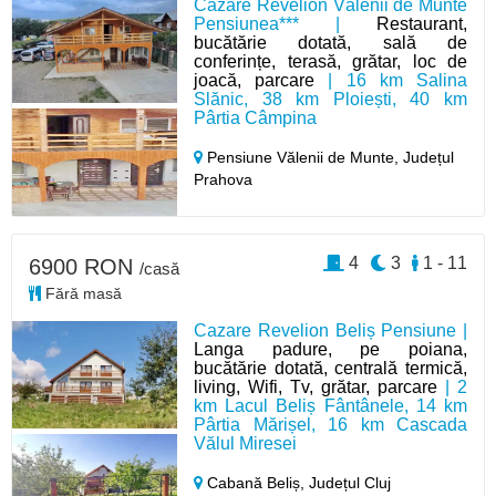
Cazare Revelion Vălenii de Munte
Pensiunea*** |
Restaurant,
bucătărie dotată, sală de
conferințe, terasă, grătar, loc de
joacă, parcare
| 16 km Salina
Slănic, 38 km Ploiești, 40 km
Pârtia Câmpina
Pensiune Vălenii de Munte,
Județul
Prahova
4
3
1 - 11
6900 RON
/casă
Fără masă
Cazare Revelion Beliș Pensiune |
Langa padure, pe poiana,
bucătărie dotată, centrală termică,
living, Wifi, Tv, grătar, parcare
| 2
km Lacul Beliș Fântânele, 14 km
Pârtia Mărișel, 16 km Cascada
Vălul Miresei
Cabană Beliș,
Județul Cluj