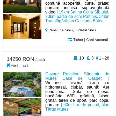
comună acoperită, curte, grătar,
parcare închisă supravegheată
video
| 19km Salina Ocna Sibiului,
23km pârtia de schi Păltiniș, 34km
Transfăgărășan Cascada Bâlea
Pensiune Sibiu,
Județul Sibiu
Tichet | Card vacanță
10
3
1 - 28
14250 RON
/casă
Fără masă
Cazare Revelion Sâncraiu de
Mureş Casa de Oaspeți |
Wellness: piscină, cada cu
hidromasaj, ciubăr, saună; Aer
condiționat; Sală de mese,
bucătărie, WIFI, grădină, foișor,
grătar, teren de sport, parc copii,
parcare
| 50m Lac de pesuit, 5km
Târgu Mureș