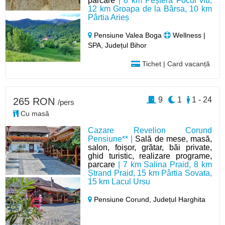
parcare
| 8 km Peștera Focul viu,
12 km Groapa de la Bârsa, 10 km
Pârtia Arieș
Pensiune Valea Boga
Wellness |
SPA, Județul Bihor
Tichet | Card vacanță
9
1
1 - 24
265 RON
/pers
Cu masă
Cazare Revelion Corund
Pensiune** |
Sală de mese, masă,
salon, foișor, grătar, băi private,
ghid turistic, realizare programe,
parcare
| 7 km Salina Praid, 8 km
Ștrand Praid, 15 km Pârtia Sovata,
15 km Lacul Ursu
Pensiune Corund,
Județul Harghita