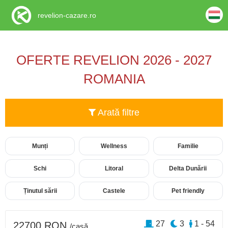
revelion-cazare.ro
OFERTE REVELION 2026 - 2027
ROMANIA
Arată filtre
Munți
Wellness
Familie
Schi
Litoral
Delta Dunării
Ținutul sării
Castele
Pet friendly
27
3
1 - 54
22700 RON
/casă