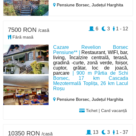
Pensiune Borsec,
Județul Harghita
6
3
1 - 12
7500 RON
/casă
Fără masă
Cazare Revelion Borsec
Pensiune** |
Restaurant, WIFI, bar,
living, încalzire centrală, terasă,
gradină -curte, zonă verde, foișor,
cuptor, grătar, loc de joacă,
parcare
| 900 m Pârtia de Schi
Borsec, 17 km Cascada
Mezotermală Toplița, 26 km Lacul
Roșu
Pensiune Borsec,
Județul Harghita
Tichet | Card vacanță
13
3
1 - 37
10350 RON
/casă