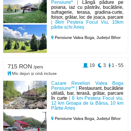
Pensiune* |
Lângă pădure pe
poiana, iaz cu păstrăv, bucătărie,
sufragerie, terasa, gradina-curte,
foișor, grătar, loc de joaca, parcare
| 8km Peștera Focul Viu, 10km
pârtie schi Arieș
Pensiune Valea Boga,
Județul Bihor
19
3
1 - 55
715 RON
/pers
Mic dejun și cină incluse
Cazare Revelion Valea Boga
Pensiune** |
Restaurant, bucătărie
utilată, bar, terasă, grătar, parcare
în curte
| 8 km Peștera Focul viu,
12 km Groapa de la Bârsa, 10 km
Pârtie Arieș
Pensiune Valea Boga,
Județul Bihor