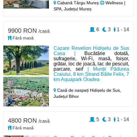
Cabană Târgu Mureș
Wellness |
SPA, Județul Mureș
6
3
1 - 14
9900 RON
/casă
Fără masă
Cazare Revelion Hidișelu de Sus
Casa |
Bucătărie dotată,
sufragerie, Wi-Fi, masă, foișor,
grătar, loc de joacă, lac de pescuit,
parcare, seif
| Munții Pădurea
Craiului, 8 km Ștrand Băile Felix, 7
km Aquapark Oradea
Casă de oaspeți Hidișelu de Sus,
Județul Bihor
5
3
1 - 14
4800 RON
/casă
Fără masă