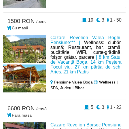
19
3
1 - 50
1500 RON
/pers
Cu masă
Cazare Revelion Valea Boghii
Pensiune*** |
Wellness: ciubăr,
saună; Restaurant, bar, cramă,
bucătărie, WIFI, curte-grădină,
foișor, grătar, parcare
| 8 km Satul
de Vacanță Boga, 14 km Peștera
Focul viu, 27 km pârtia de schi
Arieș, 21 km Padiș
Pensiune Valea Boga
Wellness |
SPA, Județul Bihor
5
3
1 - 22
6600 RON
/casă
Fără masă
Cazare Revelion Borsec Pensiune