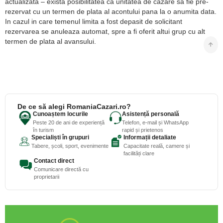
actualizata – exista posibilitatea ca unitatea de cazare sa fie pre-
rezervat cu un termen de plata al acontului pana la o anumita data.
In cazul in care temenul limita a fost depasit de solicitant
rezervarea se anuleaza automat, spre a fi oferit altui grup cu alt
termen de plata al avansului.
De ce să alegi RomaniaCazari.ro?
Cunoaștem locurile
Asistență personală
Peste 20 de ani de experiență
Telefon, e-mail și WhatsApp
în turism
rapid și prietenos
Specialiști în grupuri
Informații detaliate
Tabere, școli, sport, evenimente
Capacitate reală, camere și
facilități clare
Contact direct
Comunicare directă cu
proprietarii