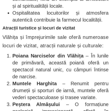
și al spiritualității locale.
Ospitalitatea locuitorilor și atmosfera
autentică contribuie la farmecul localității.
Atracții turistice și locuri de vizitat
Vlăhița și împrejurimile sale oferă numeroase
locuri de vizitat, atracții naturale și culturale:
Poiana Narciselor din Vlăhița
– În lunile
de primăvară, această poiană oferă un
spectacol natural unic, cu câmpuri întinse
de narcise.
Muntele Harghita
– Renumit pentru
drumeții și sporturi de iarnă, muntele oferă
vederi spectaculoase și trasee variate.
Peștera Almășului
– O formațiune