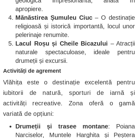
geologică impresionantă, aflată în
apropiere.
Mănăstirea Șumuleu Ciuc
– O destinație
religioasă și istorică importantă, locul unor
pelerinaje renumite.
Lacul Roșu și Cheile Bicazului
– Atracții
naturale spectaculoase, ideale pentru
drumeții și excursii.
Activități de agrement
Vlăhița este o destinație excelentă pentru
iubitorii de natură, sporturi de iarnă și
activități recreative. Zona oferă o gamă
variată de opțiuni:
Drumeții și trasee montane
: Poiana
Narciselor, Muntele Harghita și Peștera