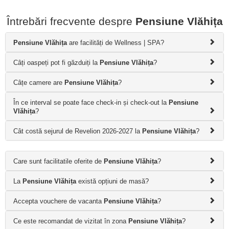
Întrebări frecvente despre
Pensiune Vlăhița
Pensiune Vlăhița
are facilități de Wellness | SPA?
Câți oaspeți pot fi găzduiți la
Pensiune Vlăhița
?
Câțe camere are
Pensiune Vlăhița
?
În ce interval se poate face check-in și check-out la
Pensiune
Vlăhița
?
Cât costă sejurul de Revelion 2026-2027 la
Pensiune Vlăhița
?
Care sunt facilitatile oferite de
Pensiune Vlăhița
?
La
Pensiune Vlăhița
există opțiuni de masă?
Accepta vouchere de vacanta
Pensiune Vlăhița
?
Ce este recomandat de vizitat în zona
Pensiune Vlăhița
?