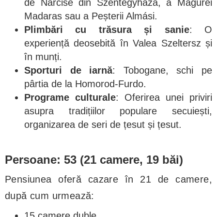
de Narcise din Szentegyháza, a Măgurei
Madaras sau a Peșterii Almási.
Plimbări cu trăsura și sanie
: O
experiență deosebită în Valea Szeltersz și
în munți.
Sporturi de iarnă
: Tobogane, schi pe
pârtia de la Homorod-Furdo.
Programe culturale
: Oferirea unei priviri
asupra tradițiilor populare secuiești,
organizarea de seri de țesut și țesut.
Persoane: 53 (21 camere, 19 băi)
Pensiunea oferă cazare în 21 de camere,
după cum urmează:
15 camere duble