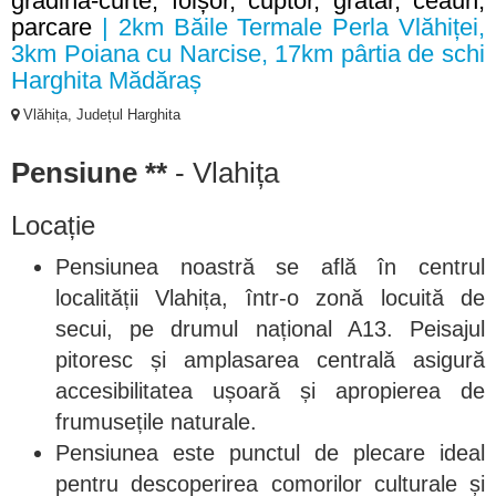
grădină-curte, foișor, cuptor, grătar, ceaun,
parcare
| 2km Băile Termale Perla Vlăhiței,
3km Poiana cu Narcise, 17km pârtia de schi
Harghita Mădăraș
Vlăhița, Județul Harghita
Pensiune **
- Vlahița
Locație
Pensiunea noastră se află în centrul
localității Vlahița, într-o zonă locuită de
secui, pe drumul național A13. Peisajul
pitoresc și amplasarea centrală asigură
accesibilitatea ușoară și apropierea de
frumusețile naturale.
Pensiunea este punctul de plecare ideal
pentru descoperirea comorilor culturale și