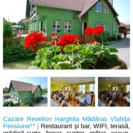
Cazare Revelion Harghita Mădăraș Vlahița
Pensiune** |
Restaurant și bar, WIFI, terasă,