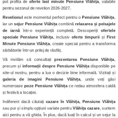
pot profita de
oferte last minute Pensiune Vlăhița
, valabile
pentru sezonul de revelion 2026-2027.
Revelionul
este momentul perfect pentru o
Pensiune Vlăhița
,
iar un
sejur Pensiune Vlăhița
combină
relaxarea și peisajele
de iarnă
într-o experiență completă. Descoperiți
ofertele
speciale Pensiune Vlăhița
, inclusiv
oferte timpurii
și
First
Minute Pensiune Vlăhița
, create special pentru a transforma
sărbătorile într-un prilej de răsfăț.
Vă invităm să consultați
prezentarea Pensiune Vlăhița
,
precum și
informații despre Pensiune Vlăhița
disponibile pe
site-ul nostru, pentru a lua o decizie bine informată. Vizitați și
galeria de imagini Pensiune Vlăhița
, unde veți găsi
numeroase
poze Pensiune Vlăhița
ce redau atmosfera caldă
și festivă a locației.
Indiferent dacă căutați
cazare în Vlăhița, Pensiune Vlăhița
sau pur și simplu opțiuni variate pentru
Vlăhița cazare
, suntem
aici pentru a vă ghida. În plus, dacă luați în calcul și un sejur la