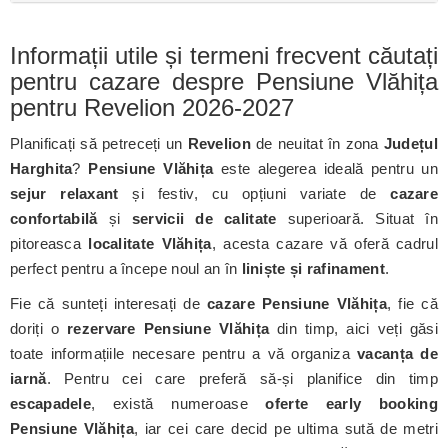
Informații utile și termeni frecvent căutați
pentru cazare despre Pensiune Vlăhița
pentru Revelion 2026-2027
Planificați să petreceți un
Revelion
de neuitat în zona
Județul
Harghita
?
Pensiune Vlăhița
este alegerea ideală pentru un
sejur relaxant
și festiv, cu opțiuni variate de
cazare
confortabilă
și
servicii de calitate
superioară. Situat în
pitoreasca
localitate Vlăhița
, acesta cazare vă oferă cadrul
perfect pentru a începe noul an în
liniște și rafinament
.
Fie că sunteți interesați de
cazare Pensiune Vlăhița
, fie că
doriți o
rezervare Pensiune Vlăhița
din timp, aici veți găsi
toate informațiile necesare pentru a vă organiza
vacanța de
iarnă
. Pentru cei care preferă să-și planifice din timp
escapadele
, există numeroase
oferte early booking
Pensiune Vlăhița
, iar cei care decid pe ultima sută de metri