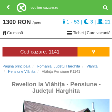
revelion-cazare.ro
1300 RON
1 - 53
|
3
|
21
/pers
Cu masă
Tichet | Card vacanță
Cod cazare: 1141
Pagina principală
România, Județul Harghita
Vlăhița
Pensiune Vlăhița
Vlăhița Pensiune K1141
Revelion la Vlăhița - Pensiune -
Județul Harghita