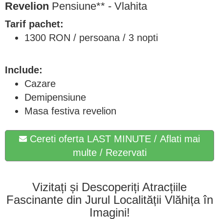
Revelion
Pensiune** - Vlahita
Tarif pachet:
1300 RON / persoana / 3 nopti
Include:
Cazare
Demipensiune
Masa festiva revelion
Cereti oferta LAST MINUTE / Aflati mai
multe / Rezervati
Vizitați și Descoperiți Atracțiile
Fascinante din Jurul Localității Vlăhița în
Imagini!