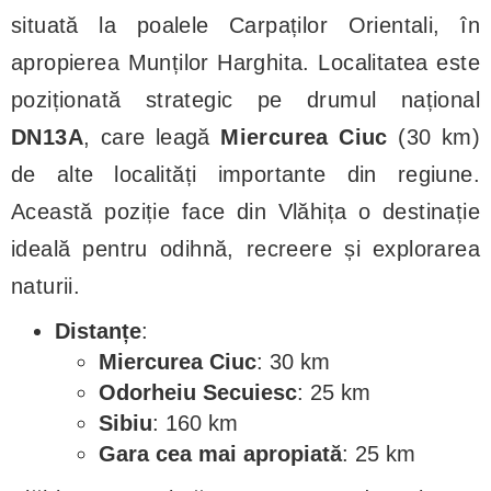
situată la poalele Carpaților Orientali, în
apropierea Munților Harghita. Localitatea este
poziționată strategic pe drumul național
DN13A
, care leagă
Miercurea Ciuc
(30 km)
de alte localități importante din regiune.
Această poziție face din Vlăhița o destinație
ideală pentru odihnă, recreere și explorarea
naturii.
Distanțe
:
Miercurea Ciuc
: 30 km
Odorheiu Secuiesc
: 25 km
Sibiu
: 160 km
Gara cea mai apropiată
: 25 km