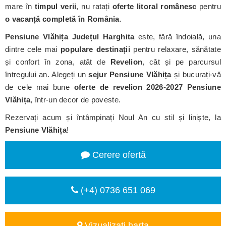
mare în
timpul verii
, nu ratați
oferte litoral românesc
pentru
o vacanță completă în România
.
Pensiune Vlăhița
Județul Harghita
este, fără îndoială, una
dintre cele mai
populare destinații
pentru relaxare, sănătate
și confort în zona, atât de
Revelion
, cât și pe parcursul
întregului an. Alegeți un
sejur Pensiune Vlăhița
și bucurați-vă
de cele mai bune
oferte de revelion 2026-2027 Pensiune
Vlăhița
, într-un decor de poveste.
Rezervați acum și întâmpinați Noul An cu stil și liniște, la
Pensiune Vlăhița
!
Cerere ofertă
(+4) 0736 651 069
Vizualizați harta